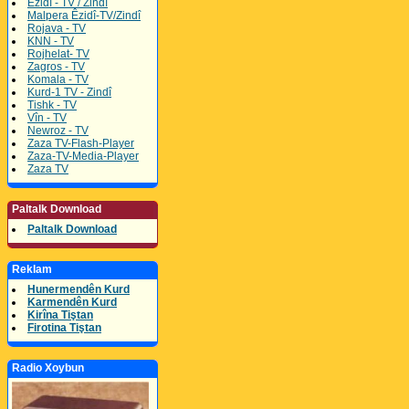
Êzidî - TV / Zindî
Malpera Êzidî-TV/Zindî
Rojava - TV
KNN - TV
Rojhelat- TV
Zagros - TV
Komala - TV
Kurd-1 TV - Zindî
Tishk - TV
Vîn - TV
Newroz - TV
Zaza TV-Flash-Player
Zaza-TV-Media-Player
Zaza TV
Paltalk Download
Paltalk Download
Reklam
Hunermendên Kurd
Karmendên Kurd
Kirîna Tiştan
Firotina Tiştan
Radio Xoybun