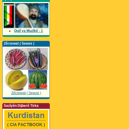
Qutî ya Muzîkê - 1
Zêrzewat ( Sewze )
Zêrzewat ( Sewze )
Sazîyên Dijberê Tirka