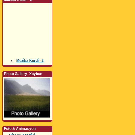
Muzîka Kurdî - 2
Photo Gallery–Xoybun
Foto & Animasyon