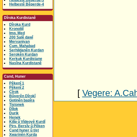
Helbestê Bêperde-3
Helbestê Bêperde-4
Dîroka Kurdistanê
Dîroka Kurd
Kronolijî
Imp. Med
200 Salê dawî
Mervaniyan
Cum. Mahabad
Serhildanên Kurdan
Serokên Kurdan
Kerkuk Kurdistane
Nasîna Kurdistanê
Cand, Huner
Pêkenî 1
Pêkenî 2
[
Vegere: A.Cahi
Cîrok
Bûyerên Dîrokî
Gotinên bapîra
Tistonek
Dîlok
Durik
Henek
Kilîp û Vîdeoyê Kurdî
Pirs, Bersîv û Pêken
Çand huner û tişt
Xwarinên Kurda