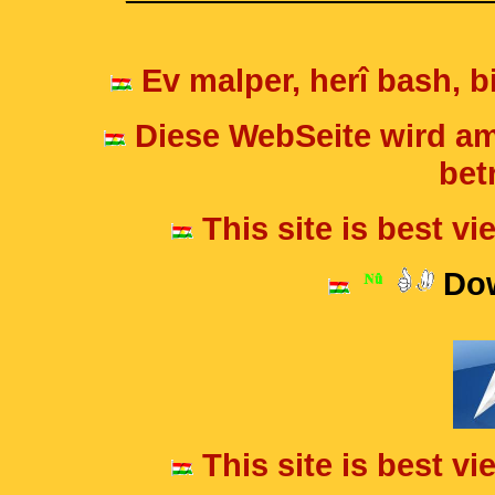
Ev malper, herî bash, bi
Diese WebSeite wird am
betr
This site is best v
Dow
This site is best v