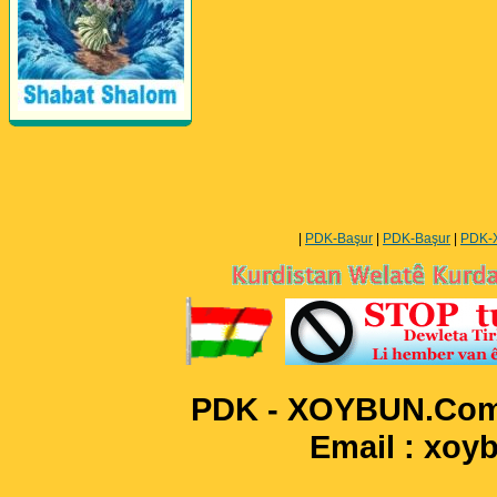
Perwerde ya Zimanê
Kurdî û Îngîlîzî
|
PDK-Başur
|
PDK-Başur
|
PDK-
PDK - XOYBUN.Com 
Email : xo
____________________