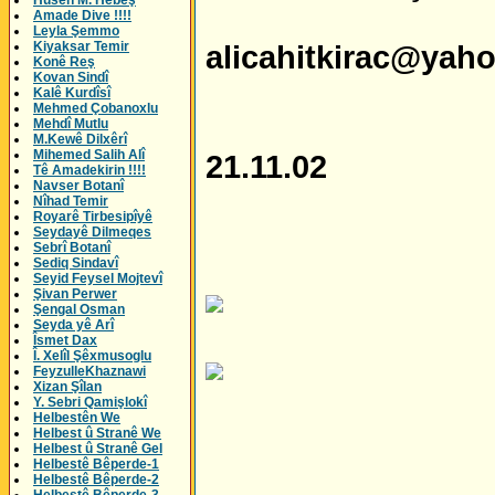
Husên M. Hebeş
Amade Dive !!!!
Leyla Şemmo
Kiyaksar Temir
alicahitkirac@yah
Konê Reş
Kovan Sindî
Kalê Kurdîsî
Mehmed Çobanoxlu
Mehdî Mutlu
M.Kewê Dilxêrî
Mihemed Salih Alî
21.11.02
Tê Amadekirin !!!!
Navser Botanî
Nîhad Temir
Royarê Tirbesipîyê
Seydayê Dilmeqes
Sebrî Botanî
Sediq Sindavî
Seyid Feysel Mojtevî
Şivan Perwer
Şengal Osman
Seyda yê Arî
Îsmet Dax
Î. Xelîl Şêxmusoglu
FeyzulleKhaznawi
Xizan Şîlan
Y. Sebri Qamişlokî
Helbestên We
Helbest û Stranê We
Helbest û Stranê Gel
Helbestê Bêperde-1
Helbestê Bêperde-2