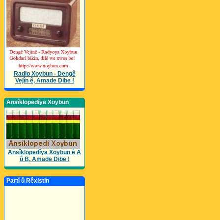
Radio Xoybun - Dengê
Vejîn ê, Amade Dibe !
Ansîklopedîya Xoybun
Ansîklopedîya Xoybun ê A
û B, Amade Dibe !
Partî û Rêxistin