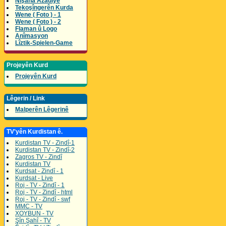
Nîşana Azadîyê
Tekoşîngerên Kurda
Wene ( Foto ) - 1
Wene ( Foto ) - 2
Flaman û Logo
Anîmasyon
Lîztik-Spielen-Game
Projeyên Kurd
Projeyên Kurd
Lêgerin / Link
Malperên Lêgerinê
TV'yên Kurdistan ê.
Kurdistan TV - Zindî-1
Kurdistan TV - Zindî-2
Zagros TV - Zindî
Kurdistan TV
Kurdsat - Zindî - 1
Kurdsat - Live
Roj - TV - Zindî - 1
Roj - TV - Zindî - html
Roj - TV - Zindî - swf
MMC - TV
XOYBUN - TV
Şîn Şahî - TV