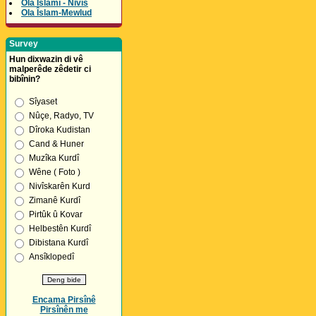
Ola Îslamî - Nivîs
Ola Îslam-Mewlud
Survey
Hun dixwazin di vê
malperêde zêdetir ci
bibînin?
Sîyaset
Nûçe, Radyo, TV
Dîroka Kudistan
Cand & Huner
Muzîka Kurdî
Wêne ( Foto )
Nivîskarên Kurd
Zimanê Kurdî
Pirtûk û Kovar
Helbestên Kurdî
Dibistana Kurdî
Ansîklopedî
Encama Pirsînê
Pirsînên me