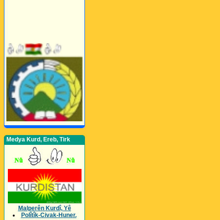
Medya Kurd, Ereb, Tirk
Malperên Kurdî, Yê
Polîtîk-Civak-Huner.