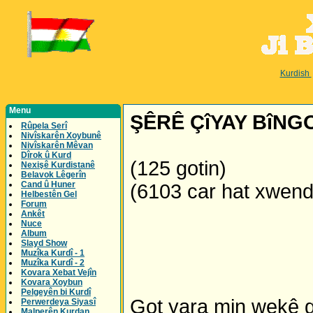
Kurdish
Menu
ŞÊRÊ ÇîYAY BîNG
Rûpela Serî
Nivîskarên Xoybunê
Nivîskarên Mêvan
Dîrok û Kurd
(125 gotin)
Nexişê Kurdistanê
Belavok Lêgerîn
Cand û Huner
(6103 car hat xwen
Helbestên Gel
Forum
Ankêt
Nuce
Album
Slayd Show
Muzîka Kurdî - 1
Muzîka Kurdî - 2
Kovara Xebat Vejîn
Kovara Xoybun
Pelgeyên bi Kurdî
Got yara min wekê g
Perwerdeya Siyasî
Malperên Kurdan