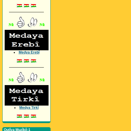
_________________
Medya Erebî
_________________
Medya Tirkî
Qutîya Muzîkê-1