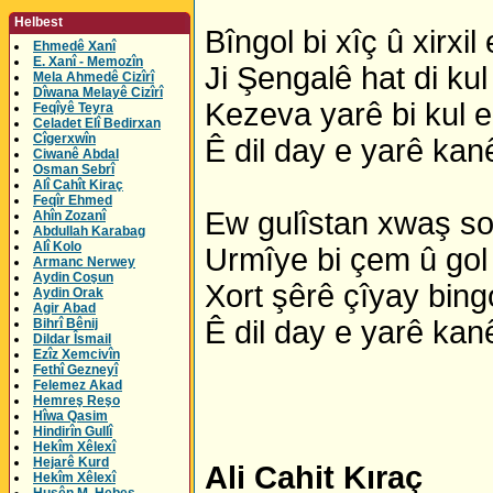
Helbest
Bîngol bi xîç û xirxil 
Ehmedê Xanî
E. Xanî - Memozîn
Ji Şengalê hat di kul
Mela Ahmedê Cizîrî
Dîwana Melayê Cizîrî
Kezeva yarê bi kul e
Feqîyê Teyra
Celadet Elî Bedirxan
Cîgerxwîn
Ê dil day e yarê kan
Ciwanê Abdal
Osman Sebrî
Alî Cahît Kiraç
Feqîr Ehmed
Ew gulîstan xwaş so
Ahîn Zozanî
Abdullah Karabag
Alî Kolo
Urmîye bi çem û gol
Armanc Nerwey
Aydin Coşun
Xort şêrê çîyay bingo
Aydin Orak
Agir Abad
Ê dil day e yarê kan
Bihrî Bênij
Dildar Îsmail
Ezîz Xemcivîn
Fethî Gezneyî
Felemez Akad
Hemreş Reşo
Hîwa Qasim
Hindirîn Gullî
Hekîm Xêlexî
Hejarê Kurd
Ali Cahit Kıraç
Hekîm Xêlexî