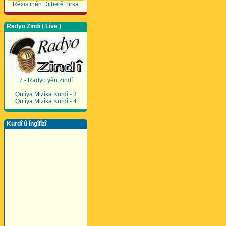
Rêxistinên Dijberê Tirka
Radyo Zindî ( Lîve )
7 - Radyo yên Zindî
Qutîya Mizîka Kurdî - 3
Qutîya Mizîka Kurdî - 4
Kurdî û Îngîlîzî