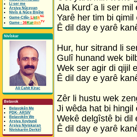
Li ser me
Ala Kurd´a li ser mil 
Arsiva Nûceyan
Nivîs & Nûçe Bişîne
Yarê her tim bi qimil 
Nû
Game-Cilîp-
Li
st
ik
TV
Game -
36
Kur
dish
Ê dil day e yarê kan
Nivîskar
Hur, hur sitrand li ser
Gulî hunand wek bilb
Wek ser agir di qijil e
Ê dil day e yarê kan
Ali Cahit Kirac
Zêr li hustu wek zeng
Belavok
Ji wêda hat bi hingil 
Belavokên Me
PDK- ARSIV
Wekê delgîstê bi dil 
Belavokên We
Arşiva Xoybunê
Arşiva Niviskaran
Ê dil day e yarê kan
Niviskarên Derkirî