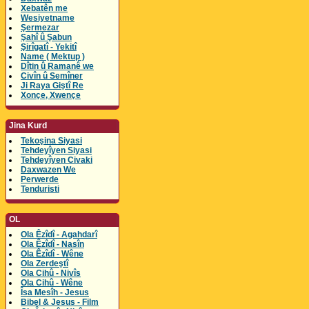
Xebatên me
Wesiyetname
Şermezar
Şahî û Şabun
Şirîgatî - Yekitî
Name ( Mektup )
Dîtin û Ramanê we
Civîn û Semîner
Ji Raya Giştî Re
Xonçe, Xwençe
Jina Kurd
Tekoşina Siyasi
Tehdeyîyen Siyasi
Tehdeyîyen Civaki
Daxwazen We
Perwerde
Tenduristi
OL
Ola Êzîdî - Agahdarî
Ola Êzîdî - Nasîn
Ola Êzîdî - Wêne
Ola Zerdeştî
Ola Cihû - Nivîs
Ola Cihû - Wêne
Îsa Mesîh - Jesus
Bibel & Jesus - Film