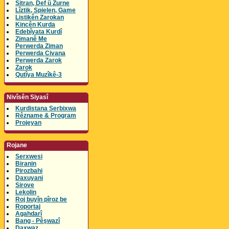
Sitran, Def û Zurne
Lîztik, Spielen, Game
Listikên Zarokan
Kincên Kurda
Edebîyata Kurdî
Zimanê Me
Perwerda Ziman
Perwerda Civana
Perwerda Zarok
Zarok
Qutîya Muzîkê-3
Nivîsên Siyasî
Kurdistana Serbixwa
Rêzname & Program
Projeyan
Rojane
Serxwesi
Biranin
Pirozbahi
Daxuyani
Sirove
Lekolin
Roj buyîn pîroz be
Roportaj
Agahdarî
Bang - Pêşwazî
Daxwaz