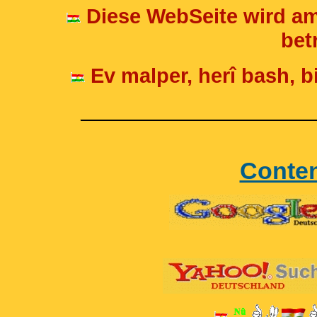
Diese WebSeite wird am
betr
Ev malper, herî bash, bi
____________________
Conte