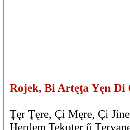
Rojek, Bi Artęţa Yęn Di 
Ţęr Ţęre, Çi Męre, Çi Jine.
Herdem Tekoţer ű Ţęrvanęn