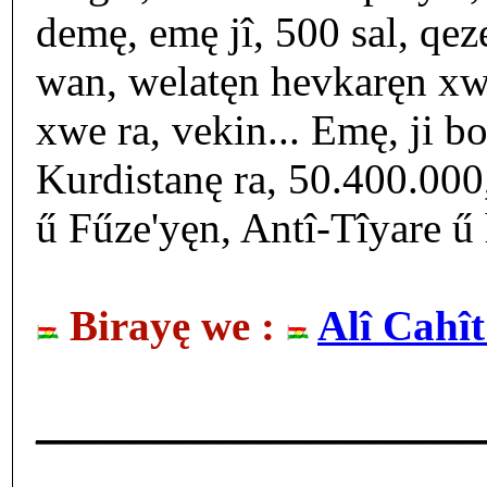
demę, emę jî, 500 sal, qeze
wan, welatęn hevkaręn xwe
xwe ra, vekin... Emę, ji b
Kurdistanę ra, 50.400.000
ű Fűze'yęn, Antî-Tîyare ű 
Birayę we :
Alî Cahî
____________________