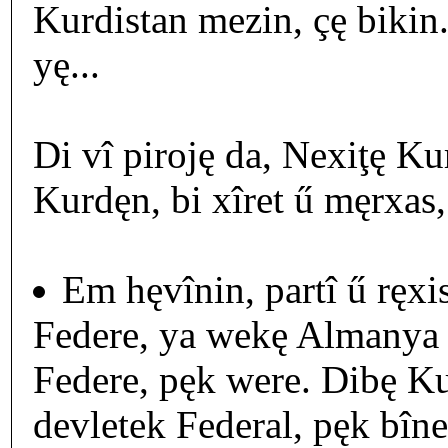
Kurdistan mezin, çę bikin
yę...
Di vî piroję da, Nexiţę K
Kurdęn, bi xîret ű męrxas,
Em hęvînin, partî ű ręxi
Federe, ya wekę Almanya yę
Federe, pęk were. Dibę Kur
devletek Federal, pęk bîne