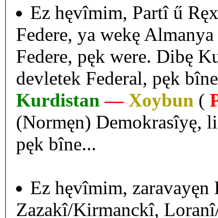
Ez hęvîmim, Partî ű Ręxi
Federe, ya wekę Almanya yę
Federe, pęk were. Dibę Kur
devletek Federal, pęk bîne
Kurdistan
—
Xoybun
(
P
(Normęn) Demokrasîyę, li K
pęk bîne...
Ez hęvîmim, zaravayęn 
Zazakî/Kirmanckî, Loranî/