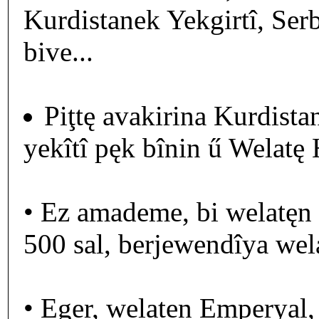
Kurdistanek Yekgirtî, Serb
bive...
Piţtę avakirina Kurdist
yekîtî pęk bînin ű Welatę H
• Ez amademe, bi welatęn
500 sal, berjewendîya wela
• Eger, welaten Emperyal, 