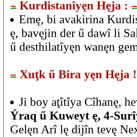
Kurdistanîyęn Hęja :
Emę, bi avakirina Kurdis
ę, bavęjin der ű dawî li S
ű desthilatîyęn wanęn gemar
Xuţk ű Bira yęn Hęja 
Ji boy aţîtîya Cîhanę, h
Ýraq ű Kuweyt ę, 4-Surî
Gelęn Arî lę dijîn tevę N