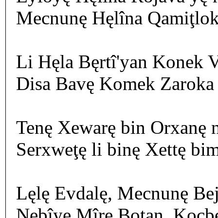
Mecnunę Hęlîna Qamiţlok
Li Hęla Bęrtî'yan Konek V
Disa Bavę Komek Zaroka 
Tenę Xewarę bin Orxanę n
Serxweţę li binę Xettę bim
Lęlę Evdalę, Mecnunę Bej
Nebîyę Mîrę Botan, Koçbe