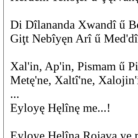
Di Dîlananda Xwandî ű Be
Giţt Nebîyęn Arî ű Med'dî 
Xal'in, Ap'in, Pismam ű Pi
Metę'ne, Xaltî'ne, Xalojin
...
Eyloyę Hęlînę me...!
Eyloyę Hęlîna Rojava yę m