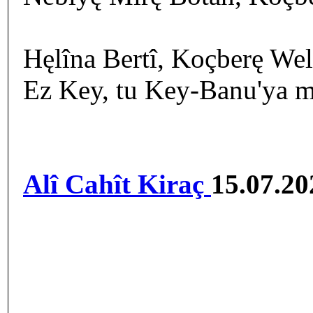
Hęlîna Bertî, Koçberę Wel
Ez Key, tu Key-Banu'ya mi
Alî Cahît Kiraç
15.07.20