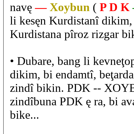
navę
—
Xoybun
(
P D K
li kesęn Kurdistanî diki
Kurdistana pîroz rizgar bik
• Dubare, bang li kevneţo
dikim, bi endamtî, beţar
zindî bikin. PDK -- XOY
zindîbuna PDK ę ra, bi av
bike...