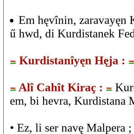
Em hęvînin, zaravayęn K
ű hwd, di Kurdistanek Fede
Kurdistanîyęn Hęja :
Alî Cahît Kiraç :
Kurd
em, bi hevra, Kurdistana M
• Ez, li ser navę Malper