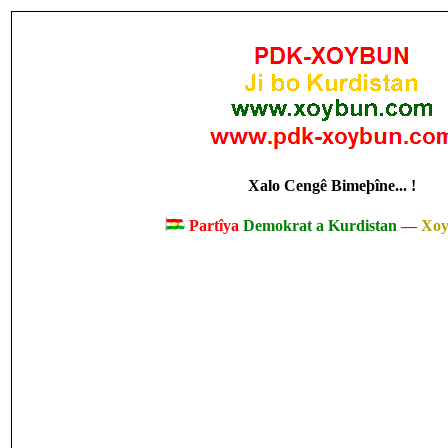
Xalo Cengê Bimeþîne... !
Partîya
Demokrat a Kurdistan
—
Xo