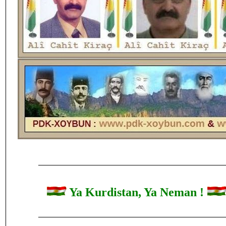
______________________________________________
Ya Kurdistan, Ya Neman !
______________________________________________