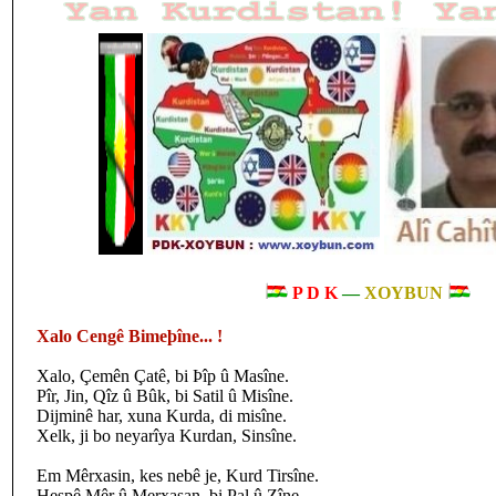
P D K
—
XOYBUN
Xalo Cengê Bimeþîne... !
Xalo, Çemên Çatê, bi Þîp û Masîne.
Pîr, Jin, Qîz û Bûk, bi Satil û Misîne.
Dijminê har, xuna Kurda, di misîne.
Xelk, ji bo neyarîya Kurdan, Sinsîne.
Em Mêrxasin, kes nebê je, Kurd Tirsîne.
Hespê Mêr û Merxasan, bi Pal û Zîne.