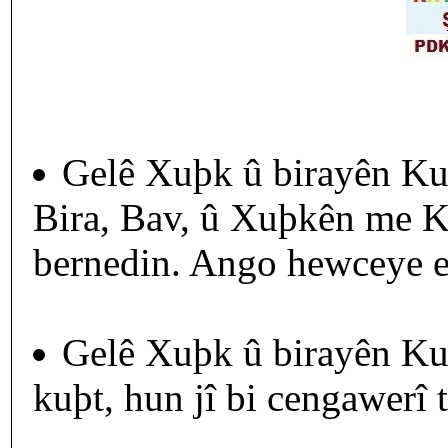
Gelê Xuþk û birayên Kur
Bira, Bav, û Xuþkên me Ku
bernedin. Ango hewceye e
Gelê Xuþk û birayên Ku
kuþt, hun jî bi cengawerî t