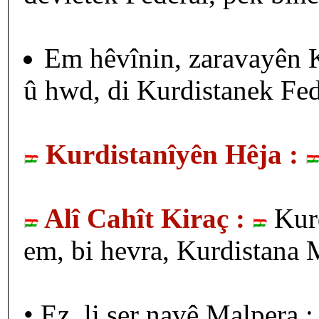
Em hêvînin, zaravayên K
û hwd, di Kurdistanek Fede
Kurdistanîyên Hêja :
Alî Cahît Kiraç :
Kurd
em, bi hevra, Kurdistana 
• Ez, li ser navê Malper