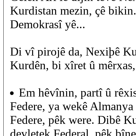
Kurdistan mezin, çê bikin.
Demokrasî yê...
Di vî pirojê da, Nexiþê K
Kurdên, bi xîret û mêrxas
Em hêvînin, partî û rêxi
Federe, ya wekê Almanya yê
Federe, pêk were. Dibê Kur
devletek Federal, pêk bîne