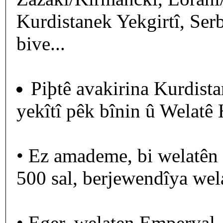
Kurdistanek Yekgirtî, Serb
bive...
Piþtê avakirina Kurdist
yekîtî pêk bînin û Welatê H
• Ez amademe, bi welatên
500 sal, berjewendîya wela
• Eger, welaten Emperyal, 