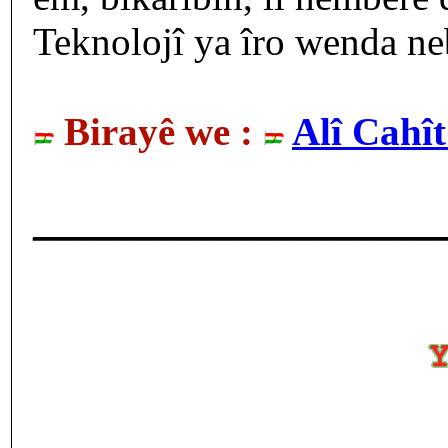
Teknolojî ya îro wenda neb
Birayê we :
Alî Cahî
____________________
___________________