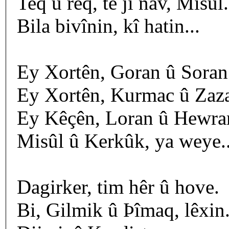
Teq û req, tê ji nav, Misûl.
Bila bivînin, kî hatin...
Ey Xortên, Goran û Soran
Ey Xortên, Kurmac û Zaz
Ey Kêçên, Loran û Hewra
Misûl û Kerkûk, ya weye..
Dagirker, tim hêr û hove.
Bi, Gilmik û Þîmaq, lêxin