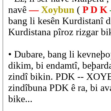
navê
—
Xoybun
(
P D K
bang li kesên Kurdistanî
Kurdistana pîroz rizgar bik
• Dubare, bang li kevneþo
dikim, bi endamtî, beþar
zindî bikin. PDK -- XOY
zindîbuna PDK ê ra, bi av
bike...