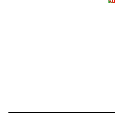
____________________