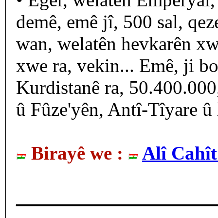
demê, emê jî, 500 sal, qeze
wan, welatên hevkarên xwe
xwe ra, vekin... Emê, ji 
Kurdistanê ra, 50.400.000
û Fûze'yên, Antî-Tîyare û 
Birayê we :
Alî Cahî
____________________