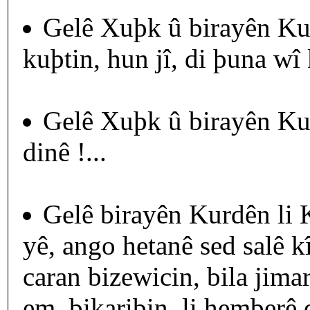
Gelê Xuþk û birayên Ku
kuþtin, hun jî, di þuna wî 
Gelê Xuþk û birayên Kur
dinê !...
Gelê birayên Kurdên li K
yê, ango hetanê sed salê kî
caran bizewicin, bila jima
em, bikaribin, li hemberê