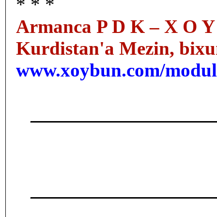
* * *
Armanca P D K – X O Y B 
Kurdistan'a Mezin, bixun
www.xoybun.com/module
___________________
___________________