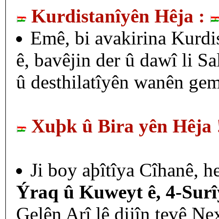
Kurdistanîyên Hêja :
Emê, bi avakirina Kurdis
ê, bavêjin der û dawî li 
û desthilatîyên wanên gemar
Xuþk û Bira yên Hêja 
Ji boy aþîtîya Cîhanê, h
Ýraq û Kuweyt ê, 4-Surî
Gelên Arî lê dijîn tevê N