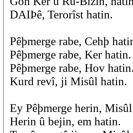
Goh Ker û Ru-Bizin, hatin
DAIÞê, Terorîst hatin.
Pêþmerge rabe, Cehþ hati
Pêþmerge rabe, Ker hatin.
Pêþmerge rabe, Hov hatin
Kurd revî, ji Misûl hatin.
Ey Pêþmerge herin, Misûl
Herin û bejin, em hatin.