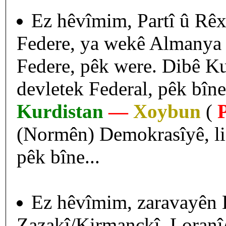
Ez hêvîmim, Partî û Rêxi
Federe, ya wekê Almanya yê
Federe, pêk were. Dibê Kur
devletek Federal, pêk bîne
Kurdistan
—
Xoybun
(
P
(Normên) Demokrasîyê, li K
pêk bîne...
Ez hêvîmim, zaravayên 
Zazakî/Kirmanckî, Loranî/