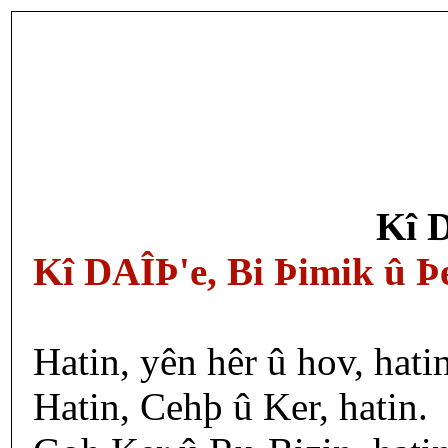
Kî D
Kî DAÎÞ'e, Bi Þimik û Þe
Hatin, yên hêr û hov, hatin
Hatin, Cehþ û Ker, hatin.