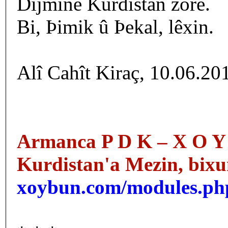
Dijminê Kurdistan zore.
Bi, Þimik û Þekal, lêxin.
Alî Cahît Kiraç, 10.06.2
Armanca P D K – X O Y B 
Kurdistan'a Mezin, bixun
xoybun.com/modules.ph