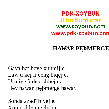
HAWAR PĘÞMERGE
Gava hat hovę xunmij e.
Law û keį li ceng biqęj e.
Urmîye û deþt dihej e.
Hey hawar, pęþmerge hawar.
Sonda azadî bivęj e.
Xun ji dilę me dirij e.