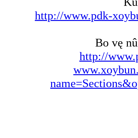
Ku
http://www.pdk-xoy
Bo vę nû
http://www.
www.xoybun.
name=Sections&op