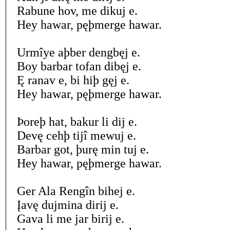
Rabune hov, me dikuj e.
Hey hawar, pęþmerge hawar.
Urmîye aþber dengbęj e.
Boy barbar tofan dibęj e.
Ę ranav e, bi hiþ gęj e.
Hey hawar, pęþmerge hawar.
Þoreþ hat, bakur li dij e.
Devę cehþ tijî mewuj e.
Barbar got, þurę min tuj e.
Hey hawar, pęþmerge hawar.
Ger Ala Rengîn bihej e.
Įavę dujmina dirij e.
Gava li me jar birij e.