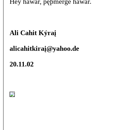
Hey hawar, pęþmerge hawar.
Ali Cahit Kýraį
alicahitkiraį@yahoo.de
20.11.02