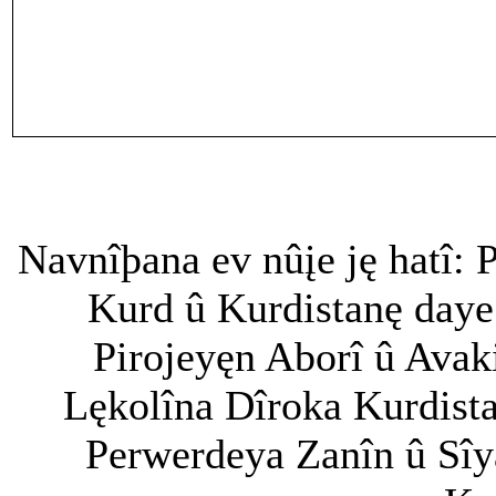
Navnîþana ev nûįe ję hatî
Kurd û Kurdistanę daye
Pirojeyęn Aborî û Avak
Lękolîna Dîroka Kurdist
Perwerdeya Zanîn û Sîy