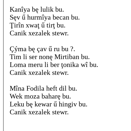
Kanîya bę lulik bu.
Sęv ű hurmîya becan bu.
Ţirîn xwaţ ű tirţ bu.
Canik xezalek stewr.
Çýma bę çav ű ru bu ?.
Tim li ser nonę Mirtiban bu.
Loma meru li ber ţonika wî bu.
Canik xezalek stewr.
Mîna Fodila heft dil bu.
Wek moza baharę bu.
Leku bę kewar ű hingiv bu.
Canik xezalek stewr.