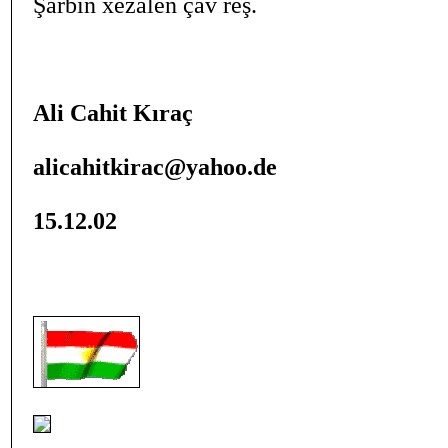
Şarbin xezalên çav reş.
Ali Cahit Kıraç
alicahitkirac@yahoo.de
15.12.02