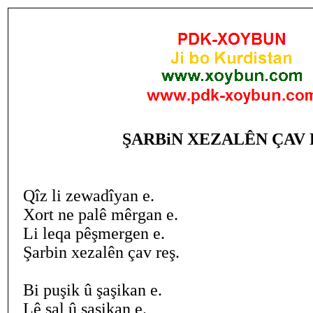
ŞARBiN XEZALÊN ÇAV 
Qîz li zewadîyan e.
Xort ne palê mêrgan e.
Li leqa pêşmergen e.
Şarbin xezalên çav reş.
Bi puşik û şaşikan e.
Lê şal û şaşikan e.