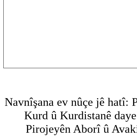
Navnîşana ev nûçe jê hatî
Kurd û Kurdistanê daye
Pirojeyên Aborî û Avak