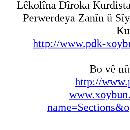
Lêkolîna Dîroka Kurdist
Perwerdeya Zanîn û Sî
Ku
http://www.pdk-xoy
Bo vê nû
http://www.
www.xoybun.
name=Sections&op