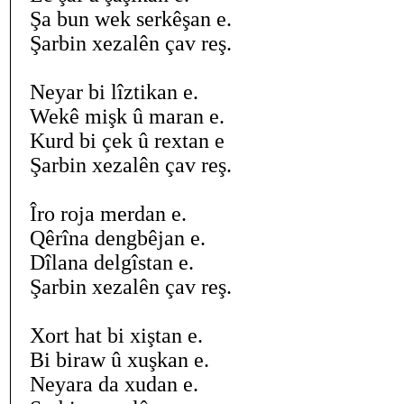
Şa bun wek serkêşan e.
Şarbin xezalên çav reş.
Neyar bi lîztikan e.
Wekê mişk û maran e.
Kurd bi çek û rextan e
Şarbin xezalên çav reş.
Îro roja merdan e.
Qêrîna dengbêjan e.
Dîlana delgîstan e.
Şarbin xezalên çav reş.
Xort hat bi xiştan e.
Bi biraw û xuşkan e.
Neyara da xudan e.