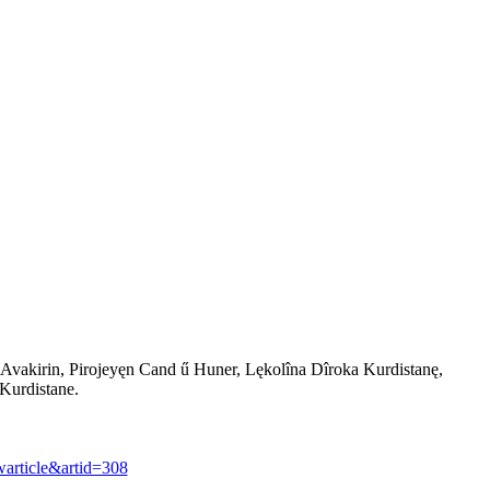
Avakirin, Pirojeyęn Cand ű Huner, Lękolîna Dîroka Kurdistanę,
Kurdistane.
rticle&artid=308