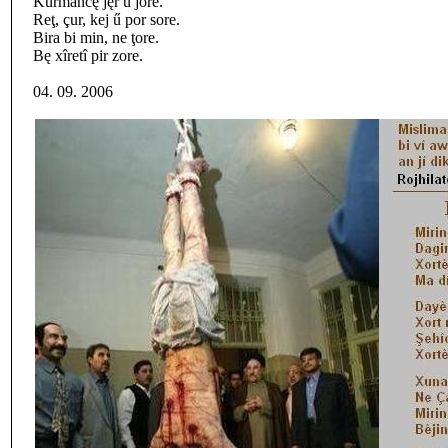
Kurmancę jęr ű jore.
Reţ, çur, kej ű por sore.
Bira bi min, ne ţore.
Bę xîretî pir zore.
04. 09. 2006