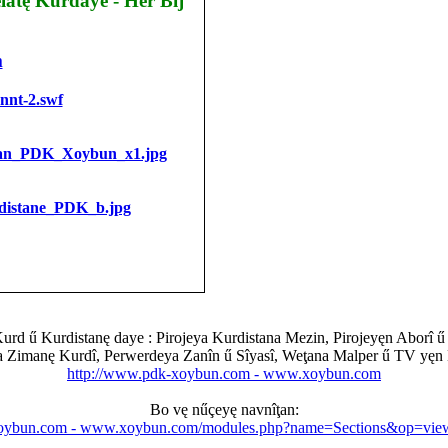
Kurdaye - Her Bijî Kurd ű Kurdistan
m
nnt-2.swf
tan_PDK_Xoybun_x1.jpg
distane_PDK_b.jpg
d ű Kurdistanę daye : Pirojeya Kurdistana Mezin, Pirojeyęn Aborî ű 
 Zimanę Kurdî, Perwerdeya Zanîn ű Sîyasî, Weţana Malper ű TV yęn 
http://www.pdk-xoybun.com - www.xoybun.com
Bo vę nűçeyę navnîţan:
xoybun.com - www.xoybun.com/modules.php?name=Sections&op=viewa