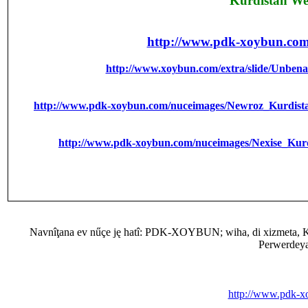
Kurdistan Welatę 
http://www.pdk-xoybun.co
http://www.xoybun.com/extra/slide/Unbena
http://www.pdk-xoybun.com/nuceimages/Newroz_Kurdis
http://www.pdk-xoybun.com/nuceimages/Nexise_Kur
Navnîţana ev nűçe ję hatî: PDK-XOYBUN; wiha, di xizmeta, Kur
Perwerdeya
http://www.pdk-