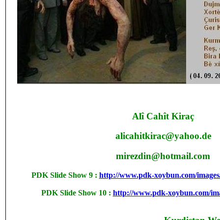
Alî Cahît Kiraç
alicahitkirac@yahoo.de
mirezdin@hotmail.com
PDK Slide Show 9 :
http://www.pdk-xoybun.com/images/
PDK Slide Show 10 :
http://www.pdk-xoybun.com/im