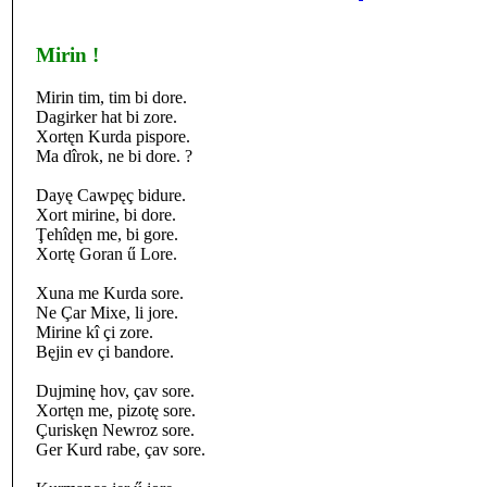
Mirin !
Mirin tim, tim bi dore.
Dagirker hat bi zore.
Xortęn Kurda pispore.
Ma dîrok, ne bi dore. ?
Dayę Cawpęç bidure.
Xort mirine, bi dore.
Ţehîdęn me, bi gore.
Xortę Goran ű Lore.
Xuna me Kurda sore.
Ne Çar Mixe, li jore.
Mirine kî çi zore.
Bęjin ev çi bandore.
Dujminę hov, çav sore.
Xortęn me, pizotę sore.
Çuriskęn Newroz sore.
Ger Kurd rabe, çav sore.