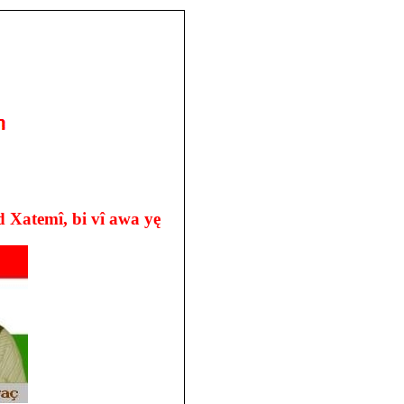
î, bi vî awa yę Kurda serkuţtî dike an jî dikuje ...! K