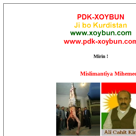
Mirin !
Mislimantîya Mihemed Xatem