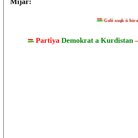
Mijar:
Gelê xuşk û birayê
Partîya
Demokrat a Kurdistan