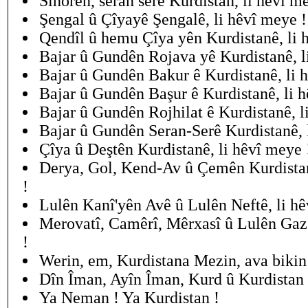
Sinorên, seran serê Kurdistan, li hêvî m
Şengal û Çîyayê Şengalê, li hêvî meye !
Qendîl û hemu Çîya yên Kurdistanê, li 
Bajar û Gundên Rojava yê Kurdistanê, l
Bajar û Gundên Bakur ê Kurdistanê, li 
Bajar û Gundên Başur ê Kurdistanê, li h
Bajar û Gundên Rojhilat ê Kurdistanê, l
Bajar û Gundên Seran-Serê Kurdistanê, 
Çîya û Deştên Kurdistanê, li hêvî meye 
Derya, Gol, Kend-Av û Çemên Kurdistan
!
Lulên Kanî'yên Avê û Lulên Neftê, li hê
Merovatî, Camêrî, Mêrxasî û Lulên Gazê
!
Werin, em, Kurdistana Mezin, ava bikin
Dîn Îman, Ayîn Îman, Kurd û Kurdistan 
Ya Neman ! Ya Kurdistan !