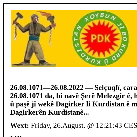
26.08.1071—26.08.2022 — Selçuqlî, cara
26.08.1071 da, bi navê Şerê Melezgîr ê, 
û paşê jî wekê Dagirker li Kurdistan ê 
Dagirkerên Kurdistanê...
Wext:
Friday, 26.August. @ 12:21:43 CE