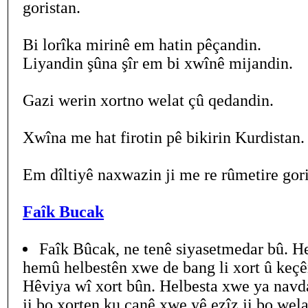
goristan.
Bi lorîka mirinê em hatin pêçandin.
Liyandin şûna şîr em bi xwînê mijandin.
Gazi werin xortno welat çû qedandin.
Xwîna me hat firotin pê bikirin Kurdistan.
Em dîltiyê naxwazin ji me re rûmetire gori
Faîk Bucak
Faîk Bûcak, ne tenê siyasetmedar bû. He
hemû helbestên xwe de bang li xort û keçê
Hêviya wî xort bûn. Helbesta xwe ya navd
ji bo xorten ku canê xwe yê ezîz ji bo welat