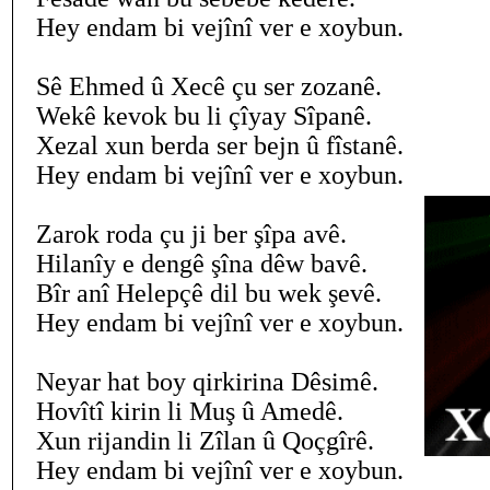
Hey endam bi vejînî ver e xoybun.
Sê Ehmed û Xecê çu ser zozanê.
Wekê kevok bu li çîyay Sîpanê.
Xezal xun berda ser bejn û fîstanê.
Hey endam bi vejînî ver e xoybun.
Zarok roda çu ji ber şîpa avê.
Hilanîy e dengê şîna dêw bavê.
Bîr anî Helepçê dil bu wek şevê.
Hey endam bi vejînî ver e xoybun.
Neyar hat boy qirkirina Dêsimê.
Hovîtî kirin li Muş û Amedê.
Xun rijandin li Zîlan û Qoçgîrê.
Hey endam bi vejînî ver e xoybun.