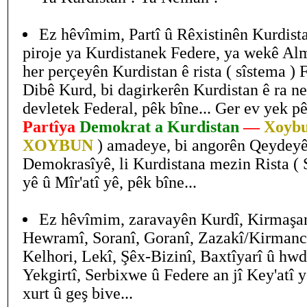
Ez hêvîmim, Partî û Rêxistinên Kurdista
piroje ya Kurdistanek Federe, ya wekê Alm
her perçeyên Kurdistan ê rista ( sîstema ) 
Dibê Kurd, bi dagirkerên Kurdistan ê ra ne
devletek Federal, pêk bîne... Ger ev yek p
Partîya
Demokrat a Kurdistan
—
Xoyb
XOYBUN
) amadeye, bi angorên Qeydey
Demokrasîyê, li Kurdistana mezin Rista ( 
yê û Mîr'atî yê, pêk bîne...
Ez hêvîmim, zaravayên Kurdî, Kirmaşa
Hewramî, Soranî, Goranî, Zazakî/Kirmanck
Kelhori, Lekî, Şêx-Bizinî, Baxtîyarî û hwd
Yekgirtî, Serbixwe û Federe an jî Key'atî y
xurt û geş bive...