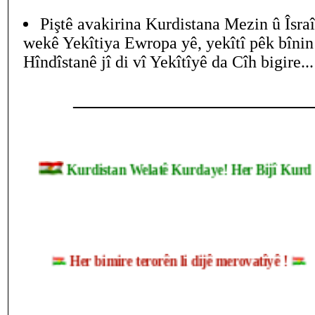
Piştê avakirina Kurdistana Mezin û Îsra
wekê Yekîtiya Ewropa yê, yekîtî pêk bînin
Hîndîstanê jî di vî Yekîtîyê da Cîh bigire...
____________________________
Kurdistan Welatê Kurdaye! Her Bijî Ku
Her bimire terorên li dijê merovatîyê !