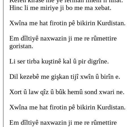
Kefen kirasê me ye ferman lihem li hilat.
Hinc li me miriye ji bo me ma xebat.
Xwîna me hat firotin pê bikirin Kurdistan.
Em dîltiyê naxwazin ji me re rûmettire
goristan.
Li ser tirba kuştinê kal û pir digrîne.
Dil kezebê me gişkan tijî xwîn û birîn e.
Xort û law qîz û bûk hemû sond xwari ne.
Xwîna me hat firotin pê bikirin Kurdistan.
Em dîltiyê naxwazin ji me re rûmettire