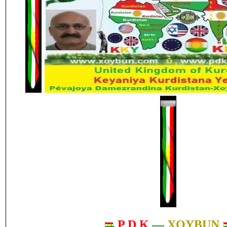
P D K
—
XOYBUN