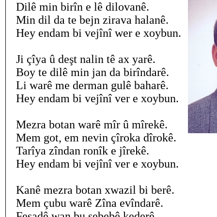
Dilê min birîn e lê dilovanê.
Min dil da te bejn zirava halanê.
Hey endam bi vejînî wer e xoybun.
Ji çîya û deşt nalin tê ax yarê.
Boy te dilê min jan da birîndarê.
Li warê me derman gulê baharê.
Hey endam bi vejînî ver e xoybun.
Mezra botan warê mîr û mîrekê.
Mem got, em nevin çîroka dîrokê.
Tarîya zîndan ronîk e jîrekê.
Hey endam bi vejînî ver e xoybun.
Kanê mezra botan xwazil bi berê.
Mem çubu warê Zîna evîndarê.
Fesadê wan bu sebebê kederê.