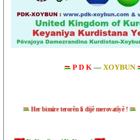
P D K
—
XOYBUN
Her bimire terorên li dijê merovatîyê !