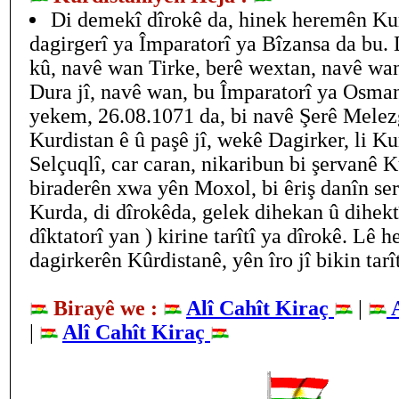
Di demekî dîrokê da, hinek heremên Kurd
dagirgerî ya Împaratorî ya Bîzansa da bu. 
kû, navê wan Tirke, berê wextan, navê wan
Dura jî, navê wan, bu Împaratorî ya Osmanî
yekem, 26.08.1071 da, bi navê Şerê Melezg
Kurdistan ê û paşê jî, wekê Dagirker, li K
Selçuqlî, car caran, nikaribun bi şervanê K
biraderên xwa yên Moxol, bi êriş danîn se
Kurda, di dîrokêda, gelek dihekan û dihekt
dîktatorî yan ) kirine tarîtî ya dîrokê. Lê
dagirkerên Kûrdistanê, yên îro jî bikin tarît
Birayê we :
Alî Cahît Kiraç
|
A
|
Alî Cahît Kiraç