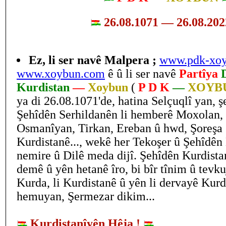
26.08.1071 — 26.08.20
Ez, li ser navê Malpera ;
www.pdk-xo
www.xoybun.com
ê û li ser navê
Partîya
Kurdistan
—
Xoybun
(
P D K
—
XOYB
ya di 26.08.1071'de, hatina Selçuqlî yan, ş
Şehîdên Serhildanên li hemberê Moxolan,
Osmanîyan, Tirkan, Ereban û hwd, Şoreş
Kurdistanê..., wekê her Tekoşer û Şehîdên
nemire û Dilê meda dijî. Şehîdên Kurdista
demê û yên hetanê îro, bi bîr tînim û tevk
Kurda, li Kurdistanê û yên li dervayê Kurd
hemuyan, Şermezar dikim...
Kurdistanîyên Hêja !