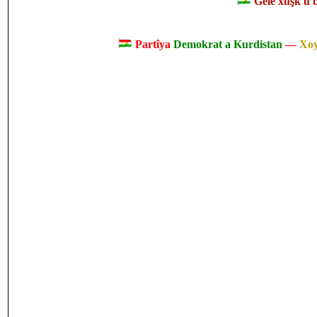
Gelê xuşk û bir
Partîya
Demokrat a Kurdistan
—
Xo