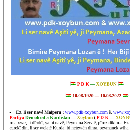
P D K
—
XOYBUN
10.08.1920 — 10.08.2022
Ez, li ser navê Malpera ;
www.pdk-xoybun.com
ê,
www.xo
Partîya
Demokrat a Kurdistan
—
Xoybun
(
P D K
—
XOYB
roja xweş û dîrokî, ya bi navê, Peymana Serv ê, pîroz dikim... 
carekî din, li ser welatê Kurda, bi netewên dinra, peymanek wiha 