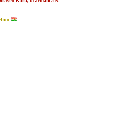
ayên Kurd, bi armanca Kurdistanêk Yekgirtî, Serbixwa, Demokrat û
ybun