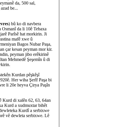
eymanê da, 500 sal,
azad be...
èvres
) bû ko di navbera
a Osmanî da li 10ê Tebaxa
jarê Parîsê hat morkirin. Ji
rastina mafê xwe û
Ermeniyan Bagos Nubar Paşa,
yan çar kesan peyman mor kir.
ndin, peyman jibo erêkirinê
 Sultan Mehmedê Şeşemîn û di
kirin.
stekên Kurdan pêşkêşî
1920ê. Her wiha Şerîf Paşa bi
vre li 20e heyva Çirya Paşîn
ê Kurd di xalên 62, 63, 64an
eka Kurd a xudmuxtar bihêt
, dewleteka Kurdî a serbixwe
orê vê dewleta serbixwe. Lê