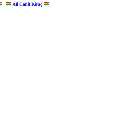
|
Alî Cahît Kiraç