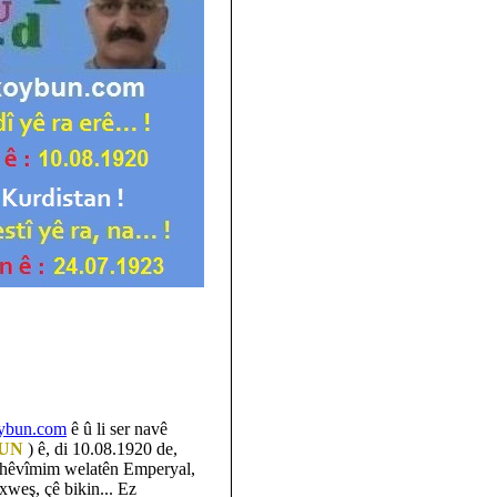
ybun.com
ê û li ser navê
UN
) ê, di 10.08.1920 de,
Ez hêvîmim welatên Emperyal,
xweş, çê bikin... Ez