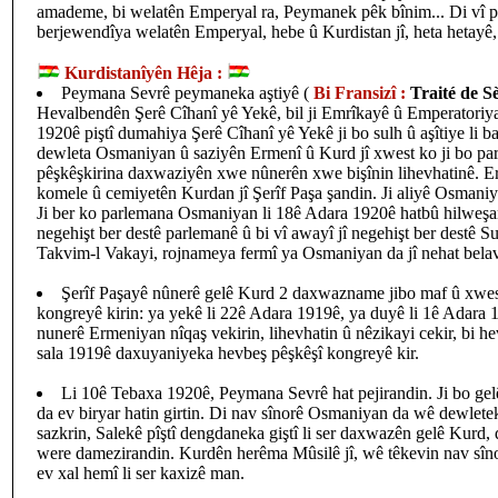
amademe, bi welatên Emperyal ra, Peymanek pêk bînim... Di vî p
berjewendîya welatên Emperyal, hebe û Kurdistan jî, heta hetayê, 
Kurdistanîyên Hêja :
Peymana Sevrê peymaneka aştiyê (
Bi Fransizî :
Traité de S
Hevalbendên Şerê Cîhanî yê Yekê, bil ji Emrîkayê û Emperatoriy
1920ê piştî dumahiya Şerê Cîhanî yê Yekê ji bo sulh û aşîtiye li ba
dewleta Osmaniyan û saziyên Ermenî û Kurd jî xwest ko ji bo pa
pêşkêşkirina daxwaziyên xwe nûnerên xwe bişînin lihevhatinê. 
komele û cemiyetên Kurdan jî Şerîf Paşa şandin. Ji aliyê Osmani
Ji ber ko parlemana Osmaniyan li 18ê Adara 1920ê hatbû hilweşa
negehişt ber destê parlemanê û bi vî awayî jî negehişt ber destê
Takvim-l Vakayi, rojnameya fermî ya Osmaniyan da jî nehat belav
Şerîf Paşayê nûnerê gelê Kurd 2 daxwazname jibo maf û xwe
kongreyê kirin: ya yekê li 22ê Adara 1919ê, ya duyê li 1ê Adara 
nunerê Ermeniyan nîqaş vekirin, lihevhatin û nêzikayi cekir, bi he
sala 1919ê daxuyaniyeka hevbeş pêşkêşî kongreyê kir.
Li 10ê Tebaxa 1920ê, Peymana Sevrê hat pejirandin. Ji bo gel
da ev biryar hatin girtin. Di nav sînorê Osmaniyan da wê dewlet
sazkrin, Salekê pîştî dengdaneka giştî li ser daxwazên gelê Kurd
were damezirandin. Kurdên herêma Mûsilê jî, wê têkevin nav sîn
ev xal hemî li ser kaxizê man.