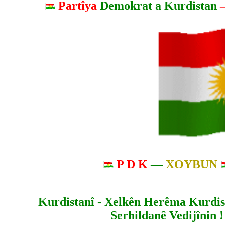
Partîya
Demokrat a Kurdistan
P D K
—
XOYBUN
Kurdistanî - Xelkên Herêma Kurdis
Serhildanê Vedijînin !