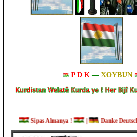
P D K
—
XOYBUN
Sipas Almanya !
|
Danke Deutschla