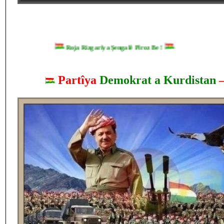
Roja Rizgarîya Şengalê Pîroz Be !
Partîya
Demokrat a Kurdistan