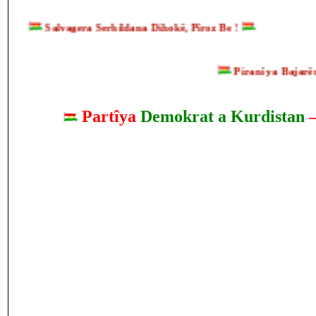
Salvagera Serhildana Dihokê, Pîroz Be !
Piranî ya Bajarên, B
Partîya
Demokrat a Kurdistan