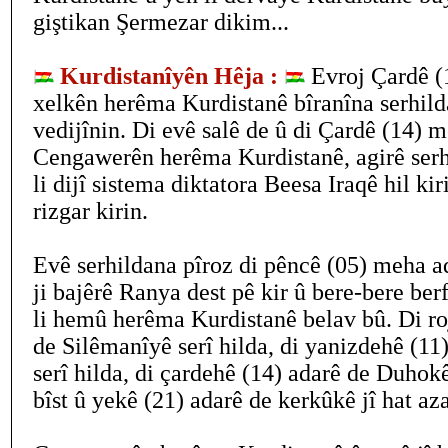
giştikan Şermezar dikim...
Kurdistanîyên Hêja :
Evroj Çardê (
xelkên herêma Kurdistanê bîranîna serhild
vedijînin. Di evê salê de û di Çardê (14) 
Cengawerên herêma Kurdistanê, agirê serh
li dijî sistema diktatora Beesa Iraqê hil k
rizgar kirin.
Evê serhildana pîroz di pêncê (05) meha a
ji bajêrê Ranya dest pê kir û bere-bere ber
li hemû herêma Kurdistanê belav bû. Di ro
de Silêmanîyê serî hilda, di yanizdehê (11
serî hilda, di çardehê (14) adarê de Duhokê
bîst û yekê (21) adarê de kerkûkê jî hat az