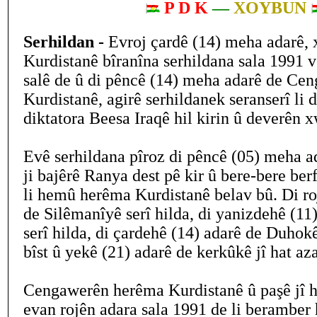
P D K
—
XOYBUN
Serhildan -
Evroj çardê (14) meha adarê,
Kurdistanê bîranîna serhildana sala 1991 v
salê de û di pêncê (14) meha adarê de C
Kurdistanê, agirê serhildanek seranserî li d
diktatora Beesa Iraqê hil kirin û deverên x
Evê serhildana pîroz di pêncê (05) meha a
ji bajêrê Ranya dest pê kir û bere-bere ber
li hemû herêma Kurdistanê belav bû. Di ro
de Silêmanîyê serî hilda, di yanizdehê (11
serî hilda, di çardehê (14) adarê de Duhokê
bîst û yekê (21) adarê de kerkûkê jî hat az
Cengawerên herêma Kurdistanê û paşê jî h
evan rojên adara sala 1991 de li beramber 