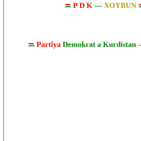
P D K
—
XOYBUN
Partîya
Demokrat a Kurdistan