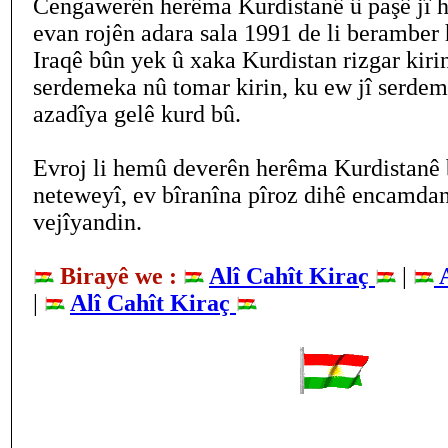
Cengawerên herêma Kurdistanê û paşê jî h
evan rojên adara sala 1991 de li beramber 
Iraqê bûn yek û xaka Kurdistan rizgar kiri
serdemeka nû tomar kirin, ku ew jî serdem
azadîya gelê kurd bû.
Evroj li hemû deverên herêma Kurdistanê 
neteweyî, ev bîranîna pîroz dihê encamdan
vejîyandin.
Birayê we :
Alî Cahît Kiraç
|
A
|
Alî Cahît Kiraç