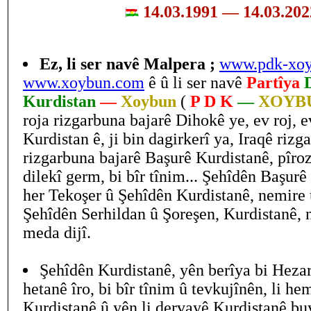
14.03.1991 — 14.03.20
Ez, li ser navê Malpera ;
www.pdk-xo
www.xoybun.com
ê û li ser navê
Partîya
Kurdistan
—
Xoybun
(
P D K
—
XOYB
roja rizgarbuna bajarê Dihokê ye, ev roj, 
Kurdistan ê, ji bin dagirkerî ya, Iraqê rizg
rizgarbuna bajarê Başurê Kurdistanê, pîroz
dilekî germ, bi bîr tînim... Şehîdên Başur
her Tekoşer û Şehîdên Kurdistanê, nemire 
Şehîdên Serhildan û Şoreşen, Kurdistanê, 
meda dijî.
Şehîdên Kurdistanê, yên berîya bi Heza
hetanê îro, bi bîr tînim û tevkujînên, li h
Kurdistanê û yên li dervayê Kurdistanê b