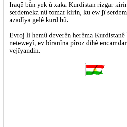
Iraqê bûn yek û xaka Kurdistan rizgar kiri
serdemeka nû tomar kirin, ku ew jî serdem
azadîya gelê kurd bû.
Evroj li hemû deverên herêma Kurdistanê 
neteweyî, ev bîranîna pîroz dihê encamdan
vejîyandin.