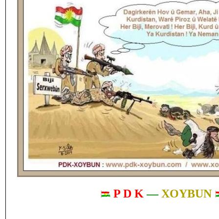
P D K
—
XOYBUN