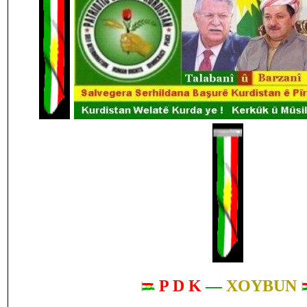
P D K
—
XOYBUN