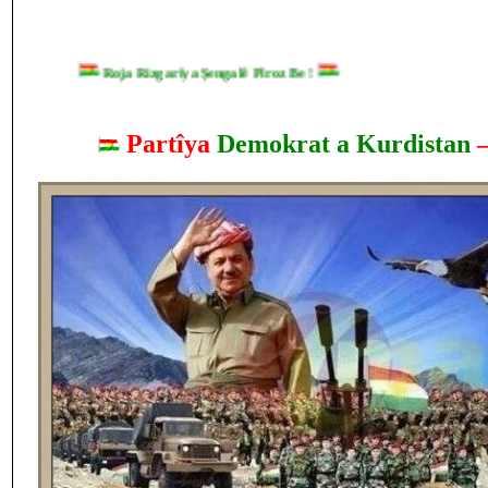
Roja Rizgarîya Şengalê Pîroz Be !
Partîya
Demokrat a Kurdistan