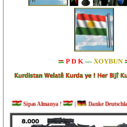
P D K
—
XOYBUN
Sipas Almanya !
|
Danke Deutsc