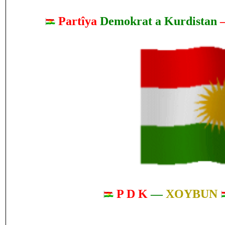
Partîya
Demokrat a Kurdistan
P D K
—
XOYBUN