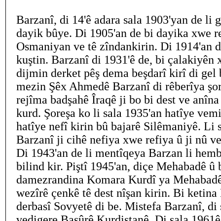
Barzanî, di 14'ê adara sala 1903'yan de li 
dayik bûye. Di 1905'an de bi dayika xwe re,
Osmaniyan ve tê zîndankirin. Di 1914'an d
kuştin. Barzanî di 1931'ê de, bi çalakiyên
dijmin derket pêş dema beşdarî kirî di gel
mezin Şêx Ahmedê Barzanî di rêberîya şore
rejîma badşahê Îraqê ji bo bi dest ve anîn
kurd. Şoreşa ko li sala 1935'an hatîye vem
hatîye nefî kirin bû bajarê Silêmaniyê. Li 
Barzanî ji cihê nefiya xwe refiya û ji nû ve
Di 1943'an de li mentîqeya Barzan li hemb
bilind kir. Piştî 1945'an, diçe Mehabadê û 
damezrandina Komara Kurdî ya Mehabadê
wezîrê çenkê tê dest nîşan kirin. Bi ket
derbasî Sovyetê di be. Mistefa Barzanî, di 
vedigere Başûrê Kurdistanê. Di sala 1961ê