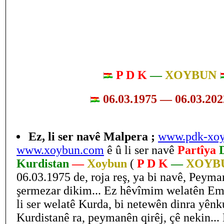
P D K
—
XOYBUN
06.03.1975 — 06.03.20
Ez, li ser navê Malpera ;
www.pdk-xo
www.xoybun.com
ê û li ser navê
Partîya
Kurdistan
—
Xoybun
(
P D K
—
XOYB
06.03.1975 de, roja reş, ya bi navê, Peyma
şermezar dikim... Ez hêvîmim welatên Emp
li ser welatê Kurda, bi netewên dinra yênk
Kurdistanê ra, peymanên qirêj, çê nekin..