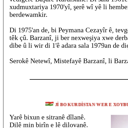
xudmuxtariya 1970'yî, şerê wî yê li hember
berdewamkir.
Di 1975'an de, bi Peymana Cezayîr ê, tevge
têk çû. Barzanî, ji ber nexweşiya xwe der
dibe û li wir di 1'ê adara sala 1979an de d
Serokê Netewî, Mistefayê Barzanî, li Barza
____________________________
Jİ BO KURDİSTAN WER E XO
Yarê bixun e sitranê dîlanê.
Dilê min birîn e lê dilovanê.