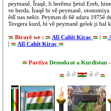
peymanê, Îraqê, li herêma Şetul Ereb, hine
ve berda. Îraqê bi vê peymanê, otonomiya
êdî nas nekir. Peyman di 6ê adara 1975ê de
Tevgera kurd, bi vê peymanê gelek ji hal k
Birayê we :
Alî Cahît Kiraç
|
A
|
Alî Cahît Kiraç
Partîya
Demokrat a Kurdistan