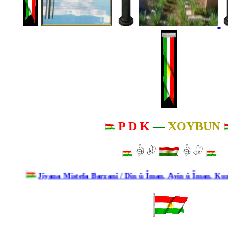
P D K
—
XOYBUN
Jîyana Mistefa Barzanî / Dîn û Îman, Ayîn û Îman, Kurd