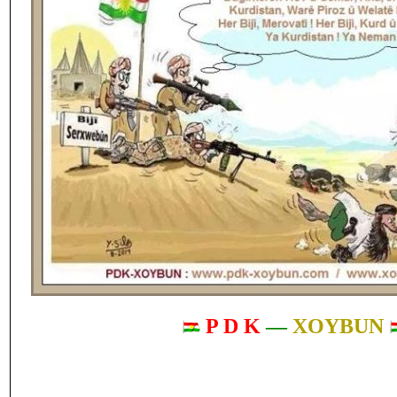
P D K
—
XOYBUN