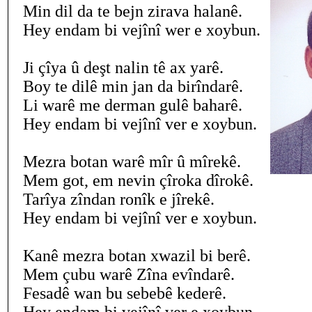
Min dil da te bejn zirava halanê.
Hey endam bi vejînî wer e xoybun.
Ji çîya û deşt nalin tê ax yarê.
Boy te dilê min jan da birîndarê.
Li warê me derman gulê baharê.
Hey endam bi vejînî ver e xoybun.
Mezra botan warê mîr û mîrekê.
Mem got, em nevin çîroka dîrokê.
Tarîya zîndan ronîk e jîrekê.
Hey endam bi vejînî ver e xoybun.
Kanê mezra botan xwazil bi berê.
Mem çubu warê Zîna evîndarê.
Fesadê wan bu sebebê kederê.
Hey endam bi vejînî ver e xoybun.