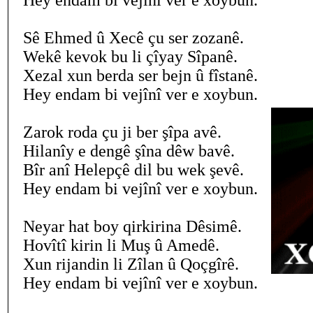
Sê Ehmed û Xecê çu ser zozanê.
Wekê kevok bu li çîyay Sîpanê.
Xezal xun berda ser bejn û fîstanê.
Hey endam bi vejînî ver e xoybun.
Zarok roda çu ji ber şîpa avê.
Hilanîy e dengê şîna dêw bavê.
Bîr anî Helepçê dil bu wek şevê.
Hey endam bi vejînî ver e xoybun.
Neyar hat boy qirkirina Dêsimê.
Hovîtî kirin li Muş û Amedê.
Xun rijandin li Zîlan û Qoçgîrê.
Hey endam bi vejînî ver e xoybun.