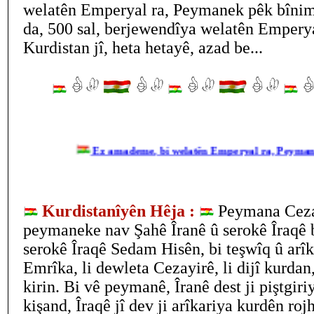
welatên Emperyal ra, Peymanek pêk bînim
da, 500 sal, berjewendîya welatên Emperya
Kurdistan jî, heta hetayê, azad be...
Ez amademe, bi welatên Emperyal ra, Peymanek 
Kurdistanîyên Hêja :
Peymana Cezay
peymaneke nav Şahê Îranê û serokê Îraqê 
serokê Îraqê Sedam Hisên, bi teşwîq û arîk
Emrîka, li dewleta Cezayirê, li dijî kurd
kirin. Bi vê peymanê, Îranê dest ji piştgir
kişand, Îraqê jî dev ji arîkariya kurdên roj