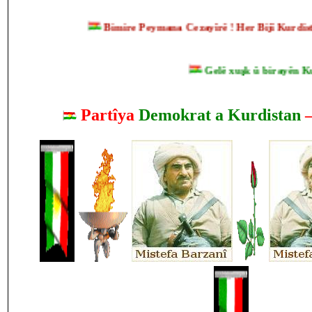
Bimire Peymana Cezayîrê ! Her Bijî Kur
Gelê xuşk û birayên Kurd,
Partîya
Demokrat a Kurdistan