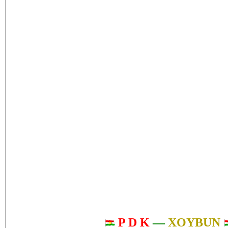
P D K
—
XOYBUN