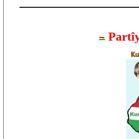
___________________
Partî