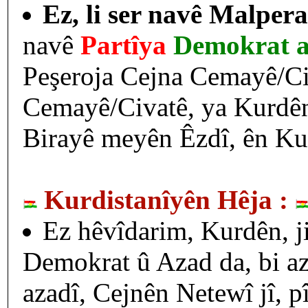
Ez, li ser navê Malpera
navê
Partîya
Demokrat a
Peşeroja Cejna Cemayê/Ci
Cemayê/Civatê, ya Kurdên Ê
Birayê meyên Êzdî, ên Kurd
Kurdistanîyên Hêja :
Ez hêvîdarim, Kurdên, ji
Demokrat û Azad da, bi aza
azadî, Cejnên Netewî jî, p