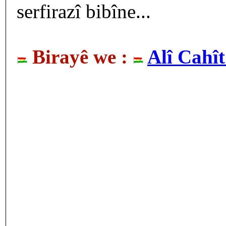
serfirazî bibîne...
Birayê we :
Alî Cahî