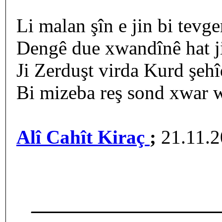
Li malan şîn e jin bi tevger
Dengê due xwandînê hat ji
Ji Zerduşt virda Kurd şehî
Bi mizeba reş sond xwar w
Alî Cahît Kiraç
;
21.11.
___________________