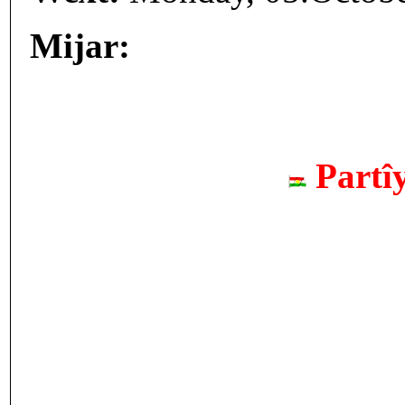
Mijar:
Partî