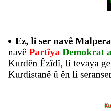
Ez, li ser navê Malpera
navê
Partîya
Demokrat a
Kurdên Êzîdî, li tevaya ge
Kurdistanê û ên li seranse