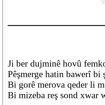
____________________
Ji ber dujminê hovû femkor
Pêşmerge hatin bawerî bi ş
Bi gorê merova qeder li me
Bi mizeba reş sond xwar w