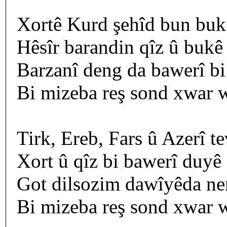
Xortê Kurd şehîd bun buk 
Hêsîr barandin qîz û bukê 
Barzanî deng da bawerî bi 
Bi mizeba reş sond xwar w
Tirk, Ereb, Fars û Azerî te
Xort û qîz bi bawerî duyê 
Got dilsozim dawîyêda ner
Bi mizeba reş sond xwar w