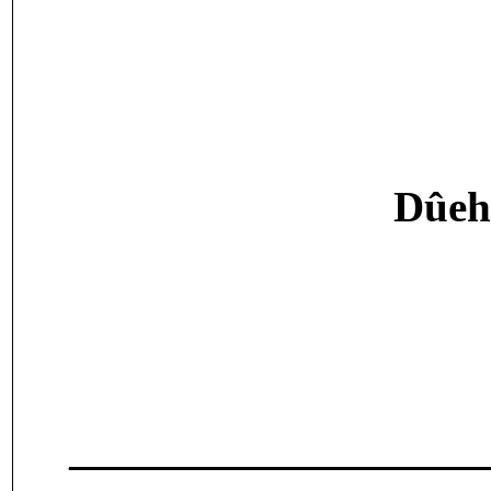
Dûeh
___________________