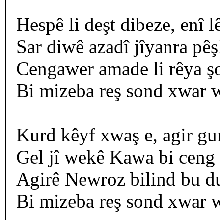
Hespê li deşt dibeze, enî l
Sar diwê azadî jîyanra pêş
Cengawer amade li rêya şo
Bi mizeba reş sond xwar w
Kurd kêyf xwaş e, agir gur
Gel jî wekê Kawa bi ceng 
Agirê Newroz bilind bu d
Bi mizeba reş sond xwar w