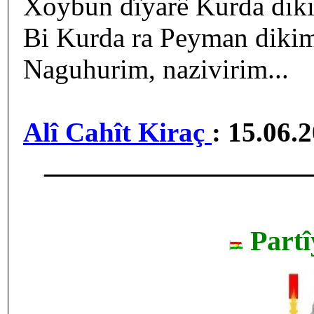
Xoybun dîyarê Kurda dik
Bi Kurda ra Peyman diki
Naguhurim, nazivirim...
Alî Cahît Kiraç
: 15.06.
___________________
Partî