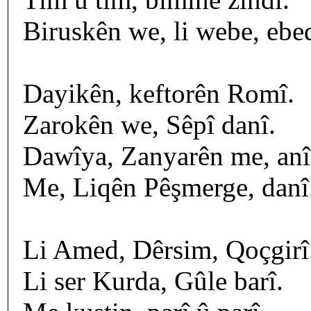
Biruskên we, li webe, ebed
Dayikên, keftorên Romî.
Zarokên we, Sêpî danî.
Dawîya, Zanyarên me, anî
Me, Liqên Pêşmerge, danî.
Li Amed, Dêrsim, Qoçgirî
Li ser Kurda, Gûle barî.