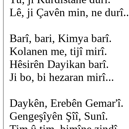
Lê, ji Çavên min, ne durî..
Barî, bari, Kimya barî.
Kolanen me, tijî mirî.
Hêsirên Dayikan barî.
Ji bo, bi hezaran mirî...
Daykên, Erebên Gemar'î.
Gengeşîyên Şîî, Sunî.
Tim û tim, bimîne zindî.