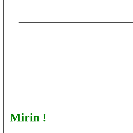
___________________
Mirin !