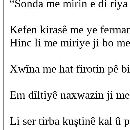
“Sonda me mirin e di riya 
Kefen kirasê me ye ferman 
Hinc li me miriye ji bo m
Xwîna me hat firotin pê bi
Em dîltiyê naxwazin ji me 
Li ser tirba kuştinê kal û p