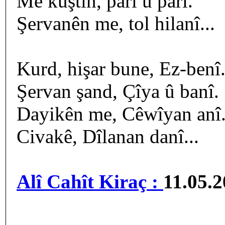
Me kuştin, parî û parî.
Şervanên me, tol hilanî...
Kurd, hişar bune, Ez-benî
Şervan şand, Çîya û banî.
Dayikên me, Cêwîyan anî
Civakê, Dîlanan danî...
Alî Cahît Kiraç :
11.05.