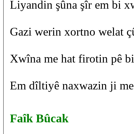
Liyandin şûna şîr em bi x
Gazi werin xortno welat ç
Xwîna me hat firotin pê bi
Em dîltiyê naxwazin ji me 
Faîk Bûcak