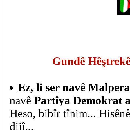
Gundê Hêştrekê, 
Ez, li ser navê Malpera
navê
Partîya Demokrat 
Heso, bibîr tînim... Hisê
dijî...