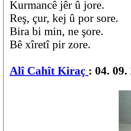
Kurmancê jêr û jore.
Reş, çur, kej û por sore.
Bira bi min, ne şore.
Bê xîretî pir zore.
Alî Cahît Kiraç
: 04. 09.