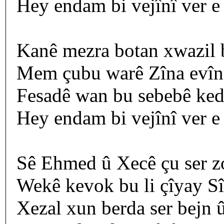
Hey endam bi vejînî ver e
Kanê mezra botan xwazil b
Mem çubu warê Zîna evîn
Fesadê wan bu sebebê ked
Hey endam bi vejînî ver e
Sê Ehmed û Xecê çu ser z
Wekê kevok bu li çîyay S
Xezal xun berda ser bejn û