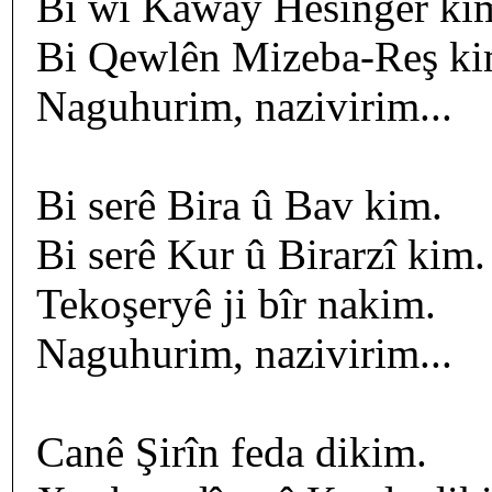
Bi wî Kaway Hesînger ki
Bi Qewlên Mizeba-Reş ki
Naguhurim, nazivirim...
Bi serê Bira û Bav kim.
Bi serê Kur û Birarzî kim.
Tekoşeryê ji bîr nakim.
Naguhurim, nazivirim...
Canê Şirîn feda dikim.