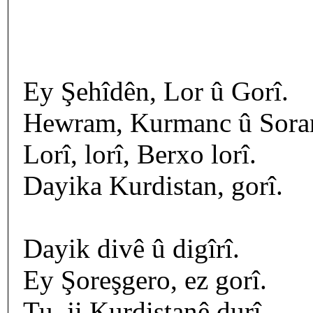
Ey Şehîdên, Lor û Gorî.
Hewram, Kurmanc û Soran
Lorî, lorî, Berxo lorî.
Dayika Kurdistan, gorî.
Dayik divê û digîrî.
Ey Şoreşgero, ez gorî.
Tu, ji Kurdistanê durî.