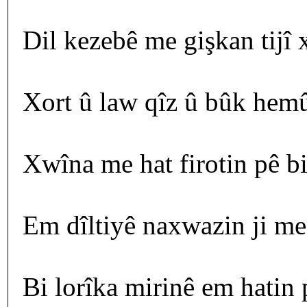
Dil kezebê me gişkan tijî 
Xort û law qîz û bûk hemû
Xwîna me hat firotin pê bi
Em dîltiyê naxwazin ji me 
Bi lorîka mirinê em hatin