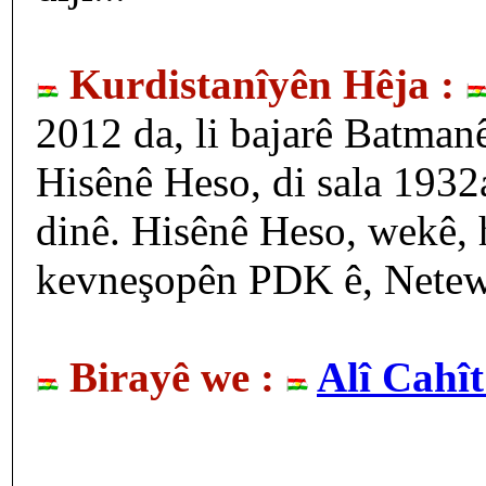
Kurdistanîyên Hêja :
2012 da, li bajarê Batman
Hisênê Heso, di sala 1932
dinê. Hisênê Heso, wekê, h
kevneşopên PDK ê, Netewa
Birayê we :
Alî Cahî