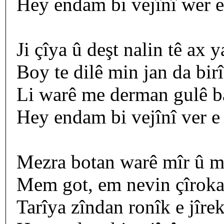
Hey endam bi vejînî wer 
Ji çîya û deşt nalin tê ax y
Boy te dilê min jan da bir
Li warê me derman gulê b
Hey endam bi vejînî ver e
Mezra botan warê mîr û m
Mem got, em nevin çîroka
Tarîya zîndan ronîk e jîrek