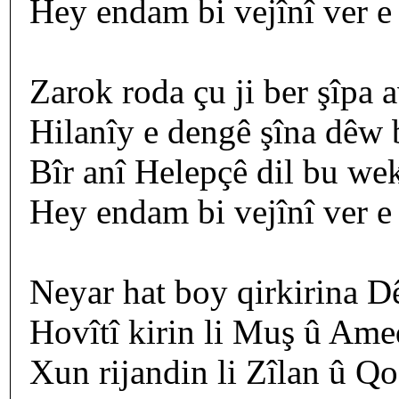
Hey endam bi vejînî ver e
Zarok roda çu ji ber şîpa a
Hilanîy e dengê şîna dêw 
Bîr anî Helepçê dil bu we
Hey endam bi vejînî ver e
Neyar hat boy qirkirina D
Hovîtî kirin li Muş û Ame
Xun rijandin li Zîlan û Qo