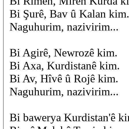
Bi Rimên, Mîrên Kurda k
Bi Şurê, Bav û Kalan kim
Naguhurim, nazivirim...
Bi Agirê, Newrozê kim.
Bi Axa, Kurdistanê kim.
Bi Av, Hîvê û Rojê kim.
Naguhurim, nazivirim...
Bi bawerya Kurdistan'ê k