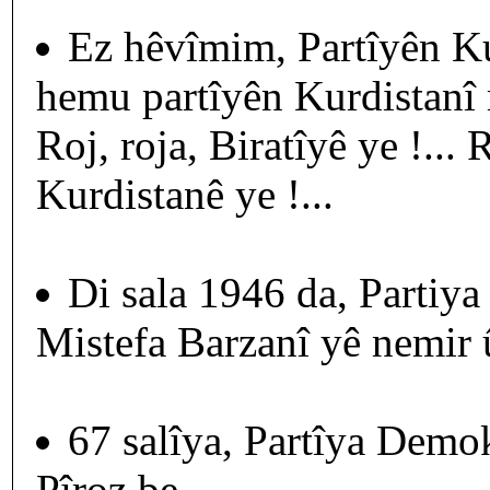
Ez hêvîmim, Partîyên Kur
hemu partîyên Kurdistanî ra
Roj, roja, Biratîyê ye !...
Kurdistanê ye !...
Di sala 1946 da, Partiya
Mistefa Barzanî yê nemir 
67 salîya, Partîya Demo
Pîroz be.