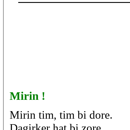
Mirin !
Mirin tim, tim bi dore.
Dagirker hat bi zore.