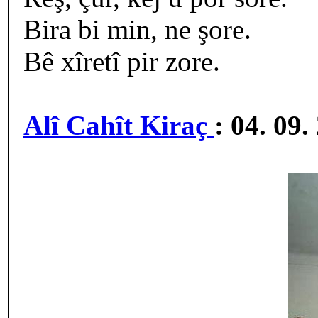
Bira bi min, ne şore.
Bê xîretî pir zore.
Alî Cahît Kiraç
: 04. 09.