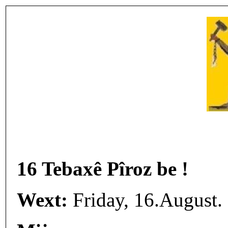
16 Tebaxê Pîroz be !
Wext:
Friday, 16.August