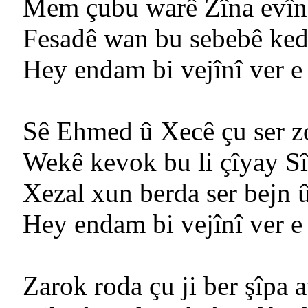
Mem çubu warê Zîna evîn
Fesadê wan bu sebebê ked
Hey endam bi vejînî ver e
Sê Ehmed û Xecê çu ser z
Wekê kevok bu li çîyay S
Xezal xun berda ser bejn û
Hey endam bi vejînî ver e
Zarok roda çu ji ber şîpa a