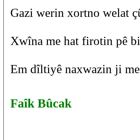
Gazi werin xortno welat ç
Xwîna me hat firotin pê bi
Em dîltiyê naxwazin ji me 
Faîk Bûcak
___________________