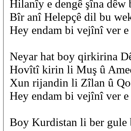
Hilanîy e dengê şîna dêw 
Bîr anî Helepçê dil bu we
Hey endam bi vejînî ver e
Neyar hat boy qirkirina D
Hovîtî kirin li Muş û Ame
Xun rijandin li Zîlan û Qo
Hey endam bi vejînî ver e
Boy Kurdistan li ber gule 