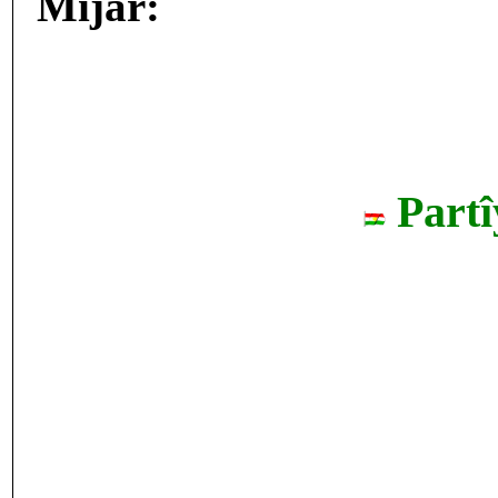
Mijar:
Partî