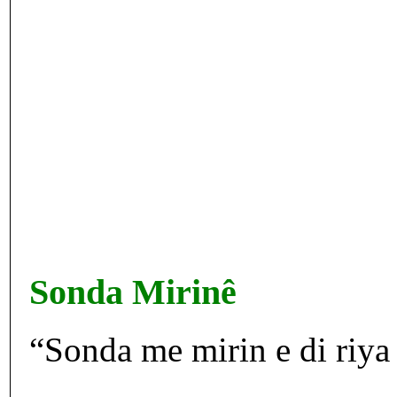
Sonda Mirinê
“Sonda me mirin e di riya 