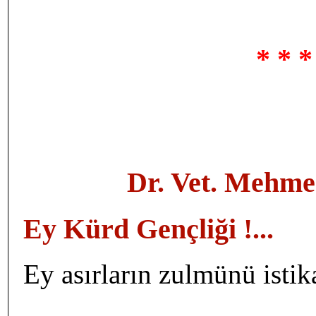
* * *
Dr. Vet. Mehme
Ey Kürd Gençliği !...
Ey asırların zulmünü istik