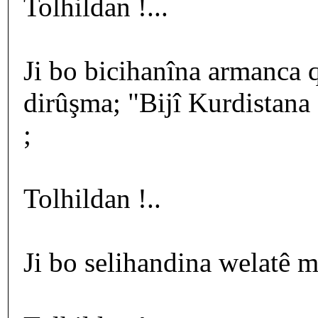
Tolhildan !...
Ji bo bicihanîna armanca 
dirûşma; "Bijî Kurdistana 
;
Tolhildan !..
Ji bo selihandina welatê m