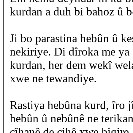
kurdan a duh bi bahoz û bo
Ji bo parastina hebûn û k
nekiriye. Di dîroka me ya 
kurdan, her dem wekî welat
xwe ne tewandiye.
Rastiya hebûna kurd, îro j
hebûn û nebûnê ne terikan
cîhanê de cihê xwe bigire.