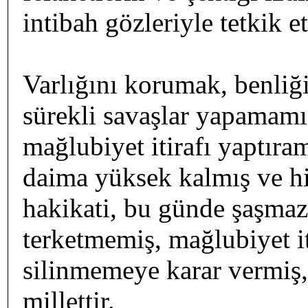
intibah gözleriyle tetkik 
Varlığını korumak, benliği
sürekli savaşlar yapamamış
mağlubiyet itirafı yaptıram
daima yüksek kalmış ve hiç
hakikati, bu günde şaşmaz
terketmemiş, mağlubiyet it
silinmemeye karar vermiş,
millettir.