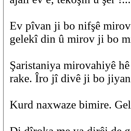
Ev pîvan ji bo nifşê mirova
gelekî din û mirov ji bo mi
Şaristaniya mirovahiyê hê
rake. Îro jî divê ji bo jiya
Kurd naxwaze bimire. Gelê 
Di dîroka me ya dirêj de g