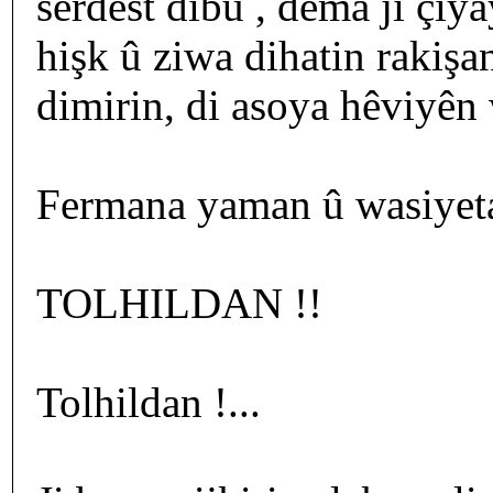
serdest dibû , dema ji çiy
hişk û ziwa dihatin rakişa
dimirin, di asoya hêviyê
Fermana yaman û wasiyeta w
TOLHILDAN !!
Tolhildan !...