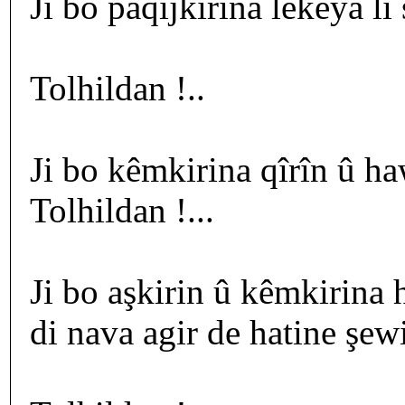
Ji bo paqijkirina lekeya l
Tolhildan !..
Ji bo kêmkirina qîrîn û h
Tolhildan !...
Ji bo aşkirin û kêmkirina
di nava agir de hatine şew