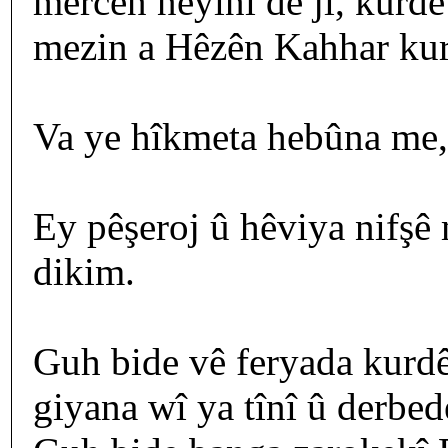
mercên neyînî de jî, kurdê
mezin a Hêzên Kahhar kurd
Va ye hîkmeta hebûna me, 
Ey pêşeroj û hêviya nifşê
dikim.
Guh bide vê feryada kurdê 
giyana wî ya tînî û derbed