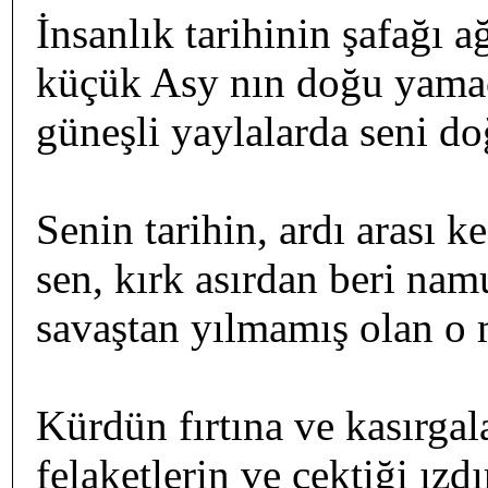
İnsanlık tarihinin şafağı a
küçük Asy nın doğu yamaç
güneşli yaylalarda seni do
Senin tarihin, ardı arası 
sen, kırk asırdan beri nam
savaştan yılmamış olan o 
Kürdün fırtına ve kasırga
felaketlerin ve çektiği ızd