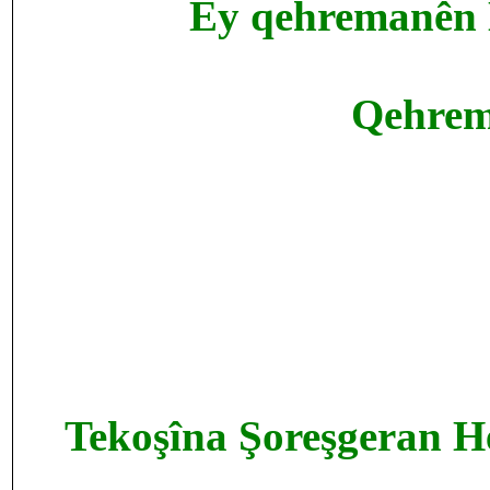
Ey qehremanên K
Qehrema
Tekoşîna Şoreşgeran H