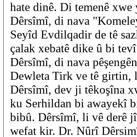
hate dinê. Di temenê xwe 
Dêrsîmî, di nava "Komeley
Seyîd Evdilqadir de tê saz
çalak xebatê dike û bi tev
Dêrsîmî, di nava pêşengên 
Dewleta Tirk ve tê girtin, 
Dêrsîmî, dev ji têkoşîna x
ku Serhildan bi awayekî bi
bibû. Dêrsîmî, li vê derê 
wefat kir. Dr. Nûrî Dêrsim