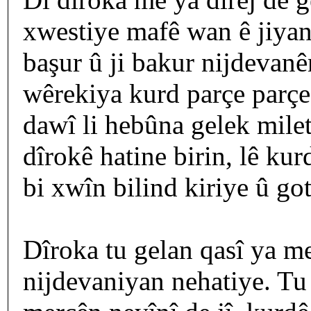
xwestiye mafê wan ê jiyanê j
başur û ji bakur nijdevanê
wêrekiya kurd parçe parçe
dawî li hebûna gelek mile
dîrokê hatine birin, lê kur
bi xwîn bilind kiriye û go
Dîroka tu gelan qasî ya me
nijdevaniyan nehatiye. Tu 