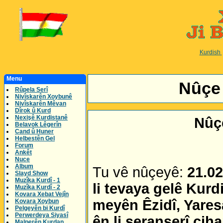
Kurdish
Menu
Nûçe 
Rûpela Serî
Nivîskarên Xoybunê
Nivîskarên Mêvan
Dîrok û Kurd
Nexişê Kurdistanê
Nûç
Belavok Lêgerîn
Cand û Huner
Helbestên Gel
Forum
Ankêt
Nuce
Album
Tu vê nûçeyê:
21.02
Slayd Show
Muzîka Kurdî - 1
li tevaya gelê Kurdi
Muzîka Kurdî - 2
Kovara Xebat Vejîn
meyên Êzidî, Yaresa
Kovara Xoybun
Pelgeyên bi Kurdî
Perwerdeya Siyasî
ên li seranserî ciha
Malperên Kurdan