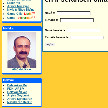
Li ser me
Arsiva Nûceyan
Nivîs & Nûçe Bişîne
Nû
Navê te:
Game-Cilîp-
Li
st
ik
TV
Game -
36
Kur
dish
E-maila te:
Nivîskar
Navê hevalê te:
E-maila hevalê te:
Ali Cahit Kirac
Belavok
Belavokên Me
PDK- ARSIV
Belavokên We
Arşiva Xoybunê
Arşiva Niviskaran
Niviskarên Derkirî