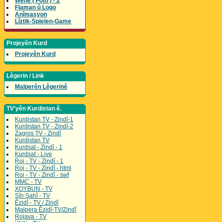
Wene ( Foto ) - 2
Flaman û Logo
Anîmasyon
Lîztik-Spielen-Game
Projeyên Kurd
Projeyên Kurd
Lêgerin / Link
Malperên Lêgerinê
TV'yên Kurdistan ê.
Kurdistan TV - Zindî-1
Kurdistan TV - Zindî-2
Zagros TV - Zindî
Kurdistan TV
Kurdsat - Zindî - 1
Kurdsat - Live
Roj - TV - Zindî - 1
Roj - TV - Zindî - html
Roj - TV - Zindî - swf
MMC - TV
XOYBUN - TV
Şîn Şahî - TV
Êzidî - TV / Zindî
Malpera Êzidî-TV/Zindî
Rojava - TV