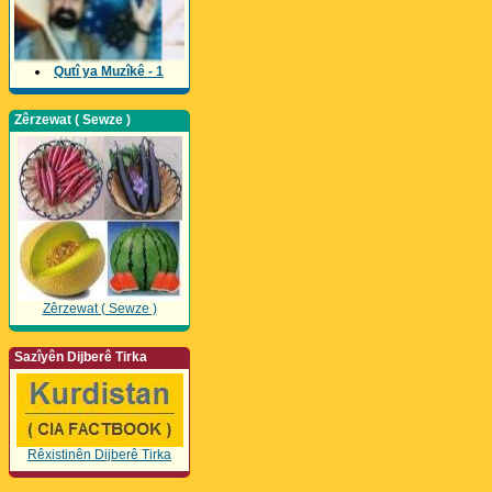
Qutî ya Muzîkê - 1
Zêrzewat ( Sewze )
Zêrzewat ( Sewze )
Sazîyên Dijberê Tirka
Rêxistinên Dijberê Tirka