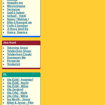
Xebatên me
Wesiyetname
Şermezar
Şahî û Şabun
Şirîgatî - Yekitî
Name ( Mektup )
Dîtin û Ramanê we
Civîn û Semîner
Ji Raya Giştî Re
Xonçe, Xwençe
Jina Kurd
Tekoşina Siyasi
Tehdeyîyen Siyasi
Tehdeyîyen Civaki
Daxwazen We
Perwerde
Tenduristi
OL
Ola Êzîdî - Agahdarî
Ola Êzîdî - Nasîn
Ola Êzîdî - Wêne
Ola Zerdeştî
Ola Cihû - Nivîs
Ola Cihû - Wêne
Îsa Mesîh - Jesus
Bibel & Jesus - Film