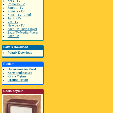
KNN - TV
Rojhelat- TV
Zagros - TV
Komala - TV
Kurd-1 TV - Zindî
Tishk - TV
Vîn - TV
Newroz - TV
Zaza TV-Flash-Player
Zaza-TV-Media-Player
Zaza TV
Paltalk Download
Paltalk Download
Reklam
Hunermendên Kurd
Karmendên Kurd
Kirîna Tiştan
Firotina Tiştan
Radio Xoybun