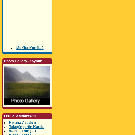
Muzîka Kurdî - 2
Photo Gallery–Xoybun
Foto & Animasyon
Nîşana Azadîyê
Tekoşîngerên Kurda
Wene ( Foto ) - 1