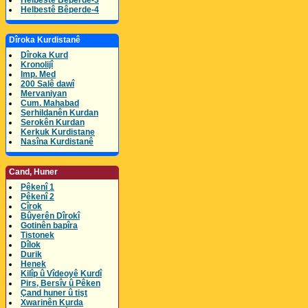
Helbestê Bêperde-3
Helbestê Bêperde-4
Dîroka Kurdistanê
Dîroka Kurd
Kronolijî
Imp. Med
200 Salê dawî
Mervaniyan
Cum. Mahabad
Serhildanên Kurdan
Serokên Kurdan
Kerkuk Kurdistane
Nasîna Kurdistanê
Cand, Huner
Pêkenî 1
Pêkenî 2
Cîrok
Bûyerên Dîrokî
Gotinên bapîra
Tistonek
Dîlok
Durik
Henek
Kilîp û Vîdeoyê Kurdî
Pirs, Bersîv û Pêken
Çand huner û tişt
Xwarinên Kurda