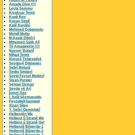
Husên M. Hebeş
Amade Dive !!!!
Leyla Şemmo
Kiyaksar Temir
Konê Reş
Kovan Sindî
Kalê Kurdîsî
Mehmed Çobanoxlu
Mehdî Mutlu
M.Kewê Dilxêrî
Mihemed Salih Alî
Tê Amadekirin !!!!
Navser Botanî
Nîhad Temir
Royarê Tirbesipîyê
Seydayê Dilmeqes
Sebrî Botanî
Sediq Sindavî
Seyid Feysel Mojtevî
Şivan Perwer
Şengal Osman
Seyda yê Arî
Îsmet Dax
Î. Xelîl Şêxmusoglu
FeyzulleKhaznawi
Xizan Şîlan
Y. Sebri Qamişlokî
Helbestên We
Helbest û Stranê We
Helbest û Stranê Gel
Helbestê Bêperde-1
Helbestê Bêperde-2