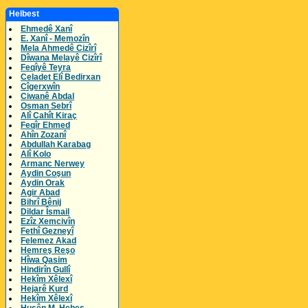
Helbest
Ehmedê Xanî
E. Xanî - Memozîn
Mela Ahmedê Cizîrî
Dîwana Melayê Cizîrî
Feqîyê Teyra
Celadet Elî Bedirxan
Cîgerxwîn
Ciwanê Abdal
Osman Sebrî
Alî Cahît Kiraç
Feqîr Ehmed
Ahîn Zozanî
Abdullah Karabag
Alî Kolo
Armanc Nerwey
Aydin Coşun
Aydin Orak
Agir Abad
Bihrî Bênij
Dildar Îsmail
Ezîz Xemcivîn
Fethî Gezneyî
Felemez Akad
Hemreş Reşo
Hîwa Qasim
Hindirîn Gullî
Hekîm Xêlexî
Hejarê Kurd
Hekîm Xêlexî