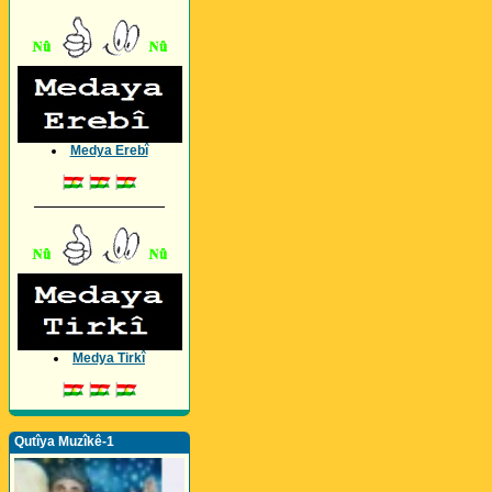
Medya Erebî
_________________
Medya Tirkî
Qutîya Muzîkê-1