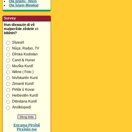
Ola Îslamî - Nivîs
Ola Îslam-Mewlud
Survey
Hun dixwazin di vê
malperêde zêdetir ci
bibînin?
Sîyaset
Nûçe, Radyo, TV
Dîroka Kudistan
Cand & Huner
Muzîka Kurdî
Wêne ( Foto )
Nivîskarên Kurd
Zimanê Kurdî
Pirtûk û Kovar
Helbestên Kurdî
Dibistana Kurdî
Ansîklopedî
Encama Pirsînê
Pirsînên me