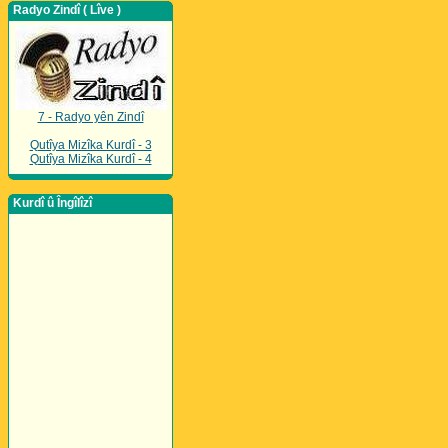
Radyo Zindî ( Lîve )
7 - Radyo yên Zindî
Qutîya Mizîka Kurdî - 3
Qutîya Mizîka Kurdî - 4
Kurdî û Îngîlîzî