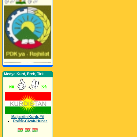
Medya Kurd, Ereb, Tirk
Malperên Kurdî, Yê
Polîtîk-Civak-Huner.
_________________