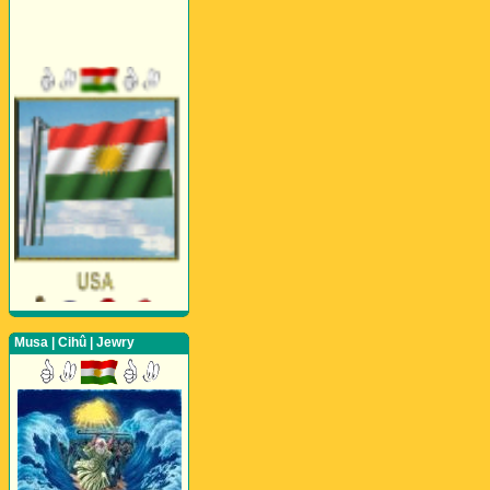
Musa | Cihû | Jewry