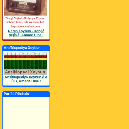
Radio Xoybun - Dengê
Vejîn ê, Amade Dibe !
Ansîklopedîya Xoybun
Ansîklopedîya Xoybun ê A
û B, Amade Dibe !
Partî û Rêxistin