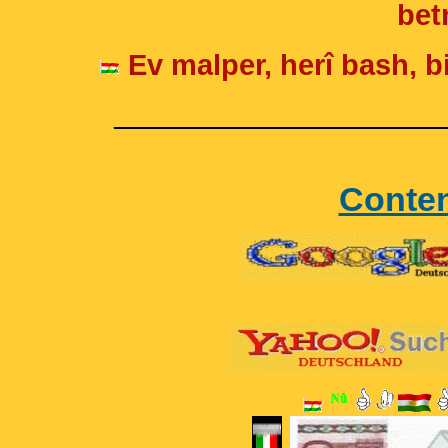
betr
Ev malper, herî bash, bi
____________________
Conte