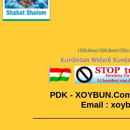
Perwerde ya Zimanê
Kurdî û Îngîlîzî
|
PDK-Başur
|
PDK-Başur
|
PDK-
PDK - XOYBUN.Com 
Email : xo
____________________