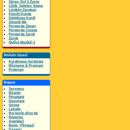
Sitran, Def û Zurne
Lîztik, Spielen, Game
Listikên Zarokan
Kincên Kurda
Edebîyata Kurdî
Zimanê Me
Perwerda Ziman
Perwerda Civana
Perwerda Zarok
Zarok
Qutîya Muzîkê-3
Nivîsên Siyasî
Kurdistana Serbixwa
Rêzname & Program
Projeyan
Rojane
Serxwesi
Biranin
Pirozbahi
Daxuyani
Sirove
Lekolin
Roj buyîn pîroz be
Roportaj
Agahdarî
Bang - Pêşwazî
Daxwaz