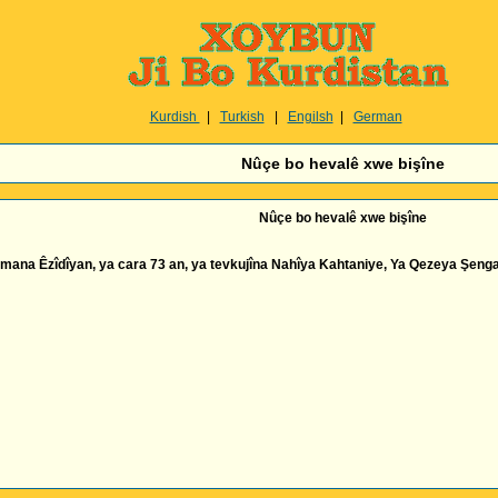
Kurdish
|
Turkish
|
Engilsh
|
German
Nûçe bo hevalê xwe bişîne
Nûçe bo hevalê xwe bişîne
ana Êzîdîyan, ya cara 73 an, ya tevkujîna Nahîya Kahtaniye, Ya Qezeya Şenga