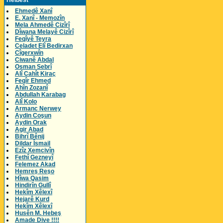
Helbest
Ehmedê Xanî
E. Xanî - Memozîn
Mela Ahmedê Cizîrî
Dîwana Melayê Cizîrî
Feqîyê Teyra
Celadet Elî Bedirxan
Cîgerxwîn
Ciwanê Abdal
Osman Sebrî
Alî Cahît Kiraç
Feqîr Ehmed
Ahîn Zozanî
Abdullah Karabag
Alî Kolo
Armanc Nerwey
Aydin Coşun
Aydin Orak
Agir Abad
Bihrî Bênij
Dildar Îsmail
Ezîz Xemcivîn
Fethî Gezneyî
Felemez Akad
Hemreş Reşo
Hîwa Qasim
Hindirîn Gullî
Hekîm Xêlexî
Hejarê Kurd
Hekîm Xêlexî
Husên M. Hebeş
Amade Dive !!!!