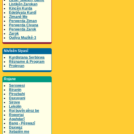
Lîztik, Spielen, Game
Listikên Zarokan
Kincên Kurda
Edebîyata Kurdî
Zimanê Me
Perwerda Ziman
Perwerda Civana
Perwerda Zarok
Zarok
Qutîya Muzîkê-3
Nivîsên Siyasî
Kurdistana Serbixwa
Rêzname & Program
Projeyan
Rojane
Serxwesi
Biranin
Pirozbahi
Daxuyani
Sirove
Lekolin
Roj buyîn pîroz be
Roportaj
Agahdarî
Bang - Pêşwazî
Daxwaz
Xebatên me