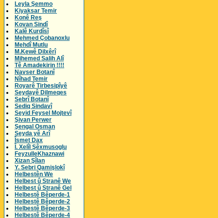
Leyla Şemmo
Kiyaksar Temir
Konê Reş
Kovan Sindî
Kalê Kurdîsî
Mehmed Çobanoxlu
Mehdî Mutlu
M.Kewê Dilxêrî
Mihemed Salih Alî
Tê Amadekirin !!!!
Navser Botanî
Nîhad Temir
Royarê Tirbesipîyê
Seydayê Dilmeqes
Sebrî Botanî
Sediq Sindavî
Seyid Feysel Mojtevî
Şivan Perwer
Şengal Osman
Seyda yê Arî
Îsmet Dax
Î. Xelîl Şêxmusoglu
FeyzulleKhaznawi
Xizan Şîlan
Y. Sebri Qamişlokî
Helbestên We
Helbest û Stranê We
Helbest û Stranê Gel
Helbestê Bêperde-1
Helbestê Bêperde-2
Helbestê Bêperde-3
Helbestê Bêperde-4