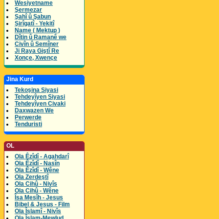
Wesiyetname
Şermezar
Şahî û Şabun
Şirîgatî - Yekitî
Name ( Mektup )
Dîtin û Ramanê we
Civîn û Semîner
Ji Raya Giştî Re
Xonçe, Xwençe
Jina Kurd
Tekoşina Siyasi
Tehdeyîyen Siyasi
Tehdeyîyen Civaki
Daxwazen We
Perwerde
Tenduristi
OL
Ola Êzîdî - Agahdarî
Ola Êzîdî - Nasîn
Ola Êzîdî - Wêne
Ola Zerdeştî
Ola Cihû - Nivîs
Ola Cihû - Wêne
Îsa Mesîh - Jesus
Bibel & Jesus - Film
Ola Îslamî - Nivîs
Ola Îslam-Mewlud