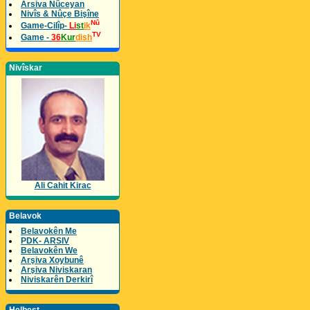
Arsiva Nûceyan
Nivîs & Nûçe Bişîne
Nû
Game-Cilîp-
Li
st
ik
TV
Game -
36
Kur
dish
Nivîskar
Ali Cahit Kirac
Belavok
Belavokên Me
PDK- ARSIV
Belavokên We
Arşiva Xoybunê
Arşiva Niviskaran
Niviskarên Derkirî