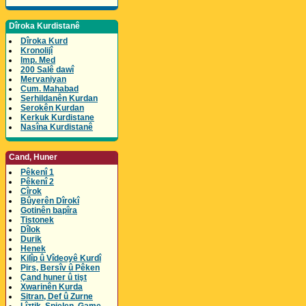
Dîroka Kurdistanê
Dîroka Kurd
Kronolijî
Imp. Med
200 Salê dawî
Mervaniyan
Cum. Mahabad
Serhildanên Kurdan
Serokên Kurdan
Kerkuk Kurdistane
Nasîna Kurdistanê
Cand, Huner
Pêkenî 1
Pêkenî 2
Cîrok
Bûyerên Dîrokî
Gotinên bapîra
Tistonek
Dîlok
Durik
Henek
Kilîp û Vîdeoyê Kurdî
Pirs, Bersîv û Pêken
Çand huner û tişt
Xwarinên Kurda
Sitran, Def û Zurne