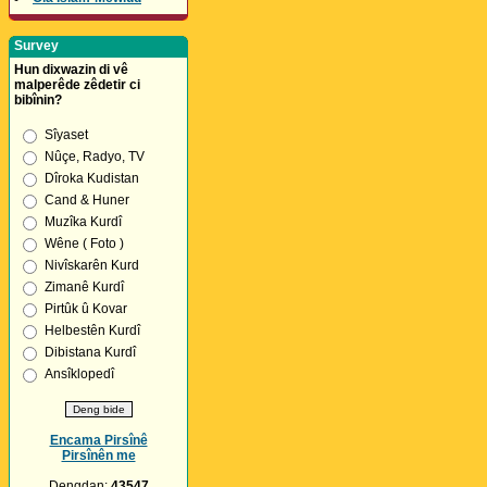
Survey
Hun dixwazin di vê
malperêde zêdetir ci
bibînin?
Sîyaset
Nûçe, Radyo, TV
Dîroka Kudistan
Cand & Huner
Muzîka Kurdî
Wêne ( Foto )
Nivîskarên Kurd
Zimanê Kurdî
Pirtûk û Kovar
Helbestên Kurdî
Dibistana Kurdî
Ansîklopedî
Encama Pirsînê
Pirsînên me
Dengdan:
43547