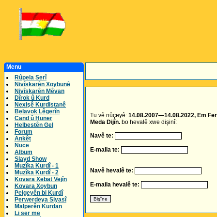
Menu
Rûpela Serî
Nivîskarên Xoybunê
Nivîskarên Mêvan
Dîrok û Kurd
Nexişê Kurdistanê
Belavok Lêgerîn
Tu vê nûçeyê:
14.08.2007—14.08.2022, Em Ferm
Cand û Huner
Meda Dijîn.
bo hevalê xwe dişinî:
Helbestên Gel
Forum
Navê te:
Ankêt
Nuce
E-maila te:
Album
Slayd Show
Muzîka Kurdî - 1
Navê hevalê te:
Muzîka Kurdî - 2
Kovara Xebat Vejîn
E-maila hevalê te:
Kovara Xoybun
Pelgeyên bi Kurdî
Perwerdeya Siyasî
Malperên Kurdan
Li ser me