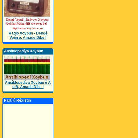
Radio Xoybun - Dengê
Vejîn ê, Amade Dibe !
Ansîklopedîya Xoybun
Ansîklopedîya Xoybun ê A
û B, Amade Dibe !
Partî û Rêxistin