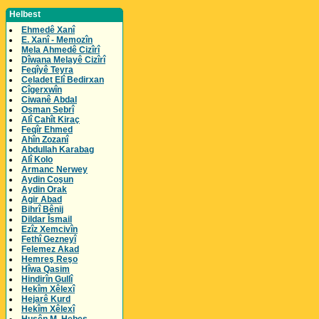
Helbest
Ehmedê Xanî
E. Xanî - Memozîn
Mela Ahmedê Cizîrî
Dîwana Melayê Cizîrî
Feqîyê Teyra
Celadet Elî Bedirxan
Cîgerxwîn
Ciwanê Abdal
Osman Sebrî
Alî Cahît Kiraç
Feqîr Ehmed
Ahîn Zozanî
Abdullah Karabag
Alî Kolo
Armanc Nerwey
Aydin Coşun
Aydin Orak
Agir Abad
Bihrî Bênij
Dildar Îsmail
Ezîz Xemcivîn
Fethî Gezneyî
Felemez Akad
Hemreş Reşo
Hîwa Qasim
Hindirîn Gullî
Hekîm Xêlexî
Hejarê Kurd
Hekîm Xêlexî