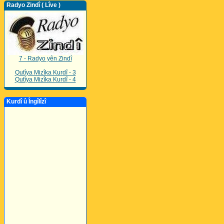
Radyo Zindî ( Lîve )
7 - Radyo yên Zindî
Qutîya Mizîka Kurdî - 3
Qutîya Mizîka Kurdî - 4
Kurdî û Îngîlîzî