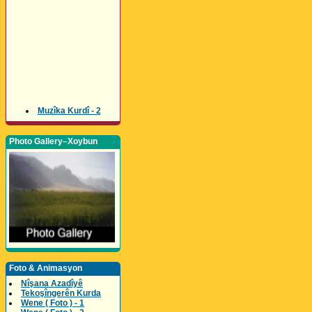
Muzîka Kurdî - 2
Photo Gallery–Xoybun
Foto & Animasyon
Nîşana Azadîyê
Tekoşîngerên Kurda
Wene ( Foto ) - 1