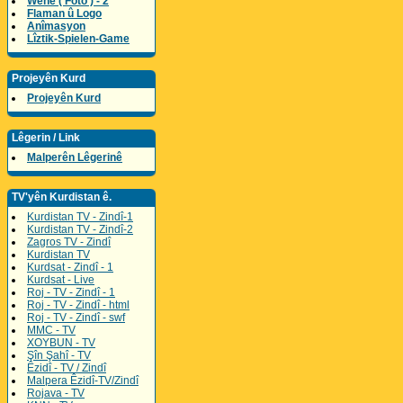
Wene ( Foto ) - 2
Flaman û Logo
Anîmasyon
Lîztik-Spielen-Game
Projeyên Kurd
Projeyên Kurd
Lêgerin / Link
Malperên Lêgerinê
TV'yên Kurdistan ê.
Kurdistan TV - Zindî-1
Kurdistan TV - Zindî-2
Zagros TV - Zindî
Kurdistan TV
Kurdsat - Zindî - 1
Kurdsat - Live
Roj - TV - Zindî - 1
Roj - TV - Zindî - html
Roj - TV - Zindî - swf
MMC - TV
XOYBUN - TV
Şîn Şahî - TV
Êzidî - TV / Zindî
Malpera Êzidî-TV/Zindî
Rojava - TV