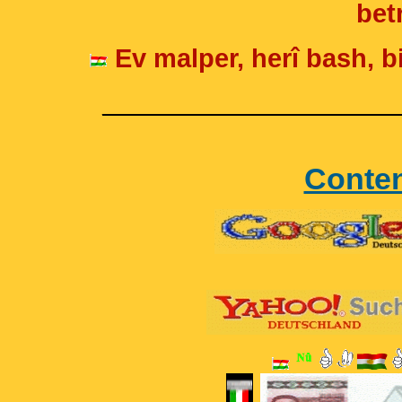
betr
Ev malper, herî bash, bi
____________________
Conte