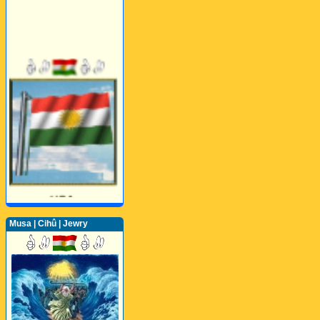
Musa | Cihû | Jewry