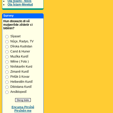
Ola Îslamî - Nivîs
Ola Îslam-Mewlud
Survey
Hun dixwazin di vê
malperêde zêdetir ci
bibînin?
Sîyaset
Nûçe, Radyo, TV
Dîroka Kudistan
Cand & Huner
Muzîka Kurdî
Wêne ( Foto )
Nivîskarên Kurd
Zimanê Kurdî
Pirtûk û Kovar
Helbestên Kurdî
Dibistana Kurdî
Ansîklopedî
Encama Pirsînê
Pirsînên me