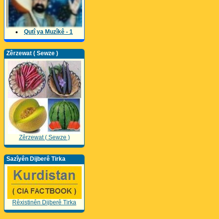
Qutî ya Muzîkê - 1
Zêrzewat ( Sewze )
Zêrzewat ( Sewze )
Sazîyên Dijberê Tirka
Rêxistinên Dijberê Tirka