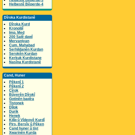
Helbestê Bêperde-3
Helbestê Bêperde-4
Dîroka Kurdistanê
Dîroka Kurd
Kronolijî
Imp. Med
200 Salê dawî
Mervaniyan
Cum. Mahabad
Serhildanên Kurdan
Serokên Kurdan
Kerkuk Kurdistane
Nasîna Kurdistanê
Cand, Huner
Pêkenî 1
Pêkenî 2
Cîrok
Bûyerên Dîrokî
Gotinên bapîra
Tistonek
Dîlok
Durik
Henek
Kilîp û Vîdeoyê Kurdî
Pirs, Bersîv û Pêken
Çand huner û tişt
Xwarinên Kurda