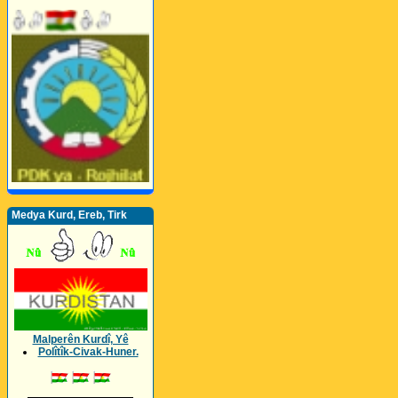
Medya Kurd, Ereb, Tirk
Malperên Kurdî, Yê
Polîtîk-Civak-Huner.
_________________