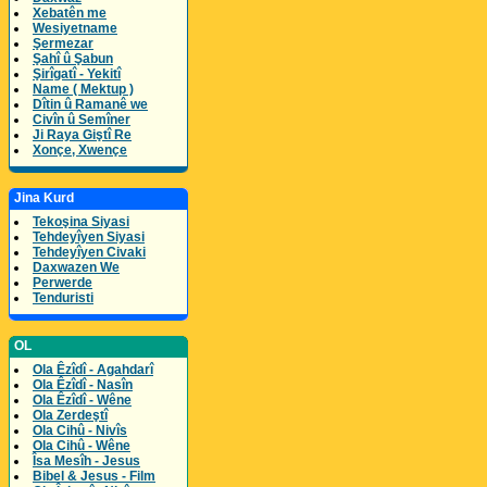
Xebatên me
Wesiyetname
Şermezar
Şahî û Şabun
Şirîgatî - Yekitî
Name ( Mektup )
Dîtin û Ramanê we
Civîn û Semîner
Ji Raya Giştî Re
Xonçe, Xwençe
Jina Kurd
Tekoşina Siyasi
Tehdeyîyen Siyasi
Tehdeyîyen Civaki
Daxwazen We
Perwerde
Tenduristi
OL
Ola Êzîdî - Agahdarî
Ola Êzîdî - Nasîn
Ola Êzîdî - Wêne
Ola Zerdeştî
Ola Cihû - Nivîs
Ola Cihû - Wêne
Îsa Mesîh - Jesus
Bibel & Jesus - Film