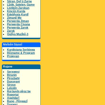
Sitran, Def û Zurne
Lîztik, Spielen, Game
Listikên Zarokan
Kincên Kurda
Edebîyata Kurdî
Zimanê Me
Perwerda Ziman
Perwerda Civana
Perwerda Zarok
Zarok
Qutîya Muzîkê-3
Nivîsên Siyasî
Kurdistana Serbixwa
Rêzname & Program
Projeyan
Rojane
Serxwesi
Biranin
Pirozbahi
Daxuyani
Sirove
Lekolin
Roj buyîn pîroz be
Roportaj
Agahdarî
Bang - Pêşwazî
Daxwaz