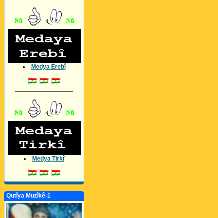
Medya Erebî
_________________
Medya Tirkî
Qutîya Muzîkê-1