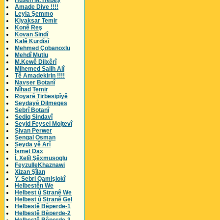
Husên M. Hebeş
Amade Dive !!!!
Leyla Şemmo
Kiyaksar Temir
Konê Reş
Kovan Sindî
Kalê Kurdîsî
Mehmed Çobanoxlu
Mehdî Mutlu
M.Kewê Dilxêrî
Mihemed Salih Alî
Tê Amadekirin !!!!
Navser Botanî
Nîhad Temir
Royarê Tirbesipîyê
Seydayê Dilmeqes
Sebrî Botanî
Sediq Sindavî
Seyid Feysel Mojtevî
Şivan Perwer
Şengal Osman
Seyda yê Arî
Îsmet Dax
Î. Xelîl Şêxmusoglu
FeyzulleKhaznawi
Xizan Şîlan
Y. Sebri Qamişlokî
Helbestên We
Helbest û Stranê We
Helbest û Stranê Gel
Helbestê Bêperde-1
Helbestê Bêperde-2