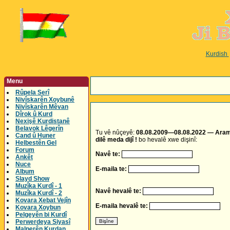
Kurdish
Menu
Rûpela Serî
Nivîskarên Xoybunê
Nivîskarên Mêvan
Dîrok û Kurd
Nexişê Kurdistanê
Belavok Lêgerîn
Tu vê nûçeyê:
08.08.2009—08.08.2022 — Aram Tî
Cand û Huner
dilê meda dijî !
bo hevalê xwe dişinî:
Helbestên Gel
Forum
Navê te:
Ankêt
Nuce
E-maila te:
Album
Slayd Show
Muzîka Kurdî - 1
Navê hevalê te:
Muzîka Kurdî - 2
Kovara Xebat Vejîn
E-maila hevalê te:
Kovara Xoybun
Pelgeyên bi Kurdî
Perwerdeya Siyasî
Malperên Kurdan