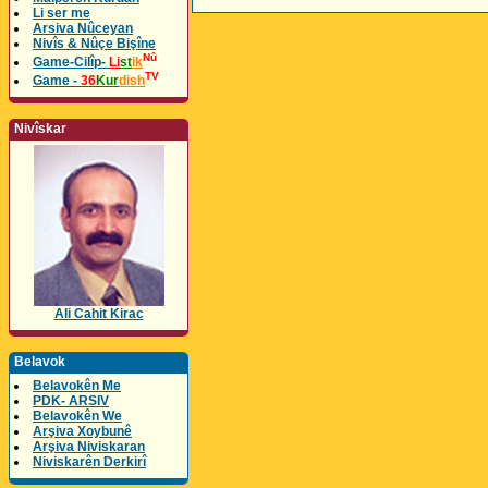
Li ser me
Arsiva Nûceyan
Nivîs & Nûçe Bişîne
Nû
Game-Cilîp-
Li
st
ik
TV
Game -
36
Kur
dish
Nivîskar
Ali Cahit Kirac
Belavok
Belavokên Me
PDK- ARSIV
Belavokên We
Arşiva Xoybunê
Arşiva Niviskaran
Niviskarên Derkirî