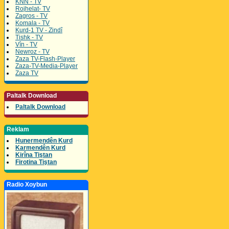
KNN - TV
Rojhelat- TV
Zagros - TV
Komala - TV
Kurd-1 TV - Zindî
Tishk - TV
Vîn - TV
Newroz - TV
Zaza TV-Flash-Player
Zaza-TV-Media-Player
Zaza TV
Paltalk Download
Paltalk Download
Reklam
Hunermendên Kurd
Karmendên Kurd
Kirîna Tiştan
Firotina Tiştan
Radio Xoybun