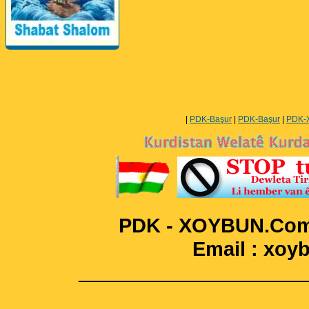
Perwerde ya Zimanê
Kurdî û Îngîlîzî
|
PDK-Başur
|
PDK-Başur
|
PDK-
PDK - XOYBUN.Com 
Email : xo
____________________