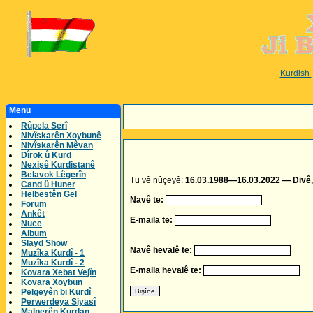
Kurdish
Menu
Rûpela Serî
Nivîskarên Xoybunê
Nivîskarên Mêvan
Dîrok û Kurd
Nexişê Kurdistanê
Belavok Lêgerîn
Tu vê nûçeyê:
16.03.1988—16.03.2022 — Divê, 
Cand û Huner
Helbestên Gel
Navê te:
Forum
Ankêt
E-maila te:
Nuce
Album
Slayd Show
Navê hevalê te:
Muzîka Kurdî - 1
Muzîka Kurdî - 2
E-maila hevalê te:
Kovara Xebat Vejîn
Kovara Xoybun
Pelgeyên bi Kurdî
Perwerdeya Siyasî
Malperên Kurdan