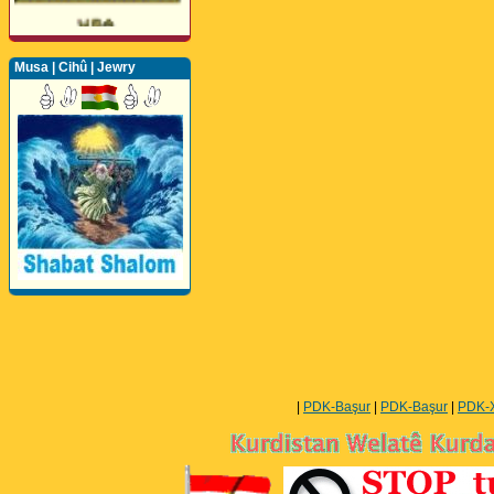
Musa | Cihû | Jewry
Perwerde ya Zimanê
Kurdî û Îngîlîzî
|
PDK-Başur
|
PDK-Başur
|
PDK-