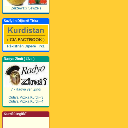
Zêrzewat ( Sewze )
Sazîyên Dijberê Tirka
Rêxistinên Dijberê Tirka
Radyo Zindî ( Lîve )
7 - Radyo yên Zindî
Qutîya Mizîka Kurdî - 3
Qutîya Mizîka Kurdî - 4
Kurdî û Îngîlîzî