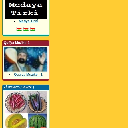
Medya Tirkî
Qutîya Muzîkê-1
Qutî ya Muzîkê - 1
Zêrzewat ( Sewze )