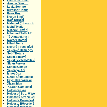
Husên M. Hebeş
Amade Dive !!!!
Leyla Şemmo
Kiyaksar Temir
Konê Reş
Kovan Sindî
Kalê Kurdîsî
Mehmed Çobanoxlu
Mehdî Mutlu
M.Kewê Dilxêrî
Mihemed Salih Alî
Tê Amadekirin !!!!
Navser Botanî
Nîhad Temir
Royarê Tirbesipîyê
Seydayê Dilmeqes
Sebrî Botanî
Sediq Sindavî
Seyid Feysel Mojtevî
Şivan Perwer
Şengal Osman
Seyda yê Arî
Îsmet Dax
Î. Xelîl Şêxmusoglu
FeyzulleKhaznawi
Xizan Şîlan
Y. Sebri Qamişlokî
Helbestên We
Helbest û Stranê We
Helbest û Stranê Gel
Helbestê Bêperde-1
Helbestê Bêperde-2