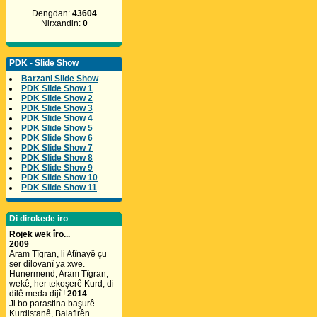
Dengdan:
43604
Nirxandin:
0
PDK - Slide Show
Barzani Slide Show
PDK Slide Show 1
PDK Slide Show 2
PDK Slide Show 3
PDK Slide Show 4
PDK Slide Show 5
PDK Slide Show 6
PDK Slide Show 7
PDK Slide Show 8
PDK Slide Show 9
PDK Slide Show 10
PDK Slide Show 11
Di dirokede iro
Rojek wek îro...
2009
Aram Tîgran, li Atînayê çu
ser dilovanî ya xwe.
Hunermend, Aram Tîgran,
wekê, her tekoşerê Kurd, di
dilê meda dijî !
2014
Ji bo parastina başurê
Kurdistanê, Balafirên