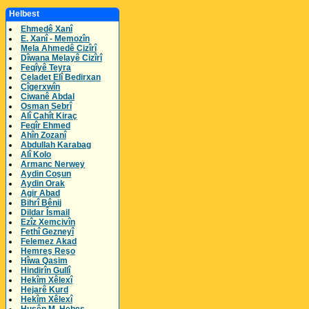
Helbest
Ehmedê Xanî
E. Xanî - Memozîn
Mela Ahmedê Cizîrî
Dîwana Melayê Cizîrî
Feqîyê Teyra
Celadet Elî Bedirxan
Cîgerxwîn
Ciwanê Abdal
Osman Sebrî
Alî Cahît Kiraç
Feqîr Ehmed
Ahîn Zozanî
Abdullah Karabag
Alî Kolo
Armanc Nerwey
Aydin Coşun
Aydin Orak
Agir Abad
Bihrî Bênij
Dildar Îsmail
Ezîz Xemcivîn
Fethî Gezneyî
Felemez Akad
Hemreş Reşo
Hîwa Qasim
Hindirîn Gullî
Hekîm Xêlexî
Hejarê Kurd
Hekîm Xêlexî