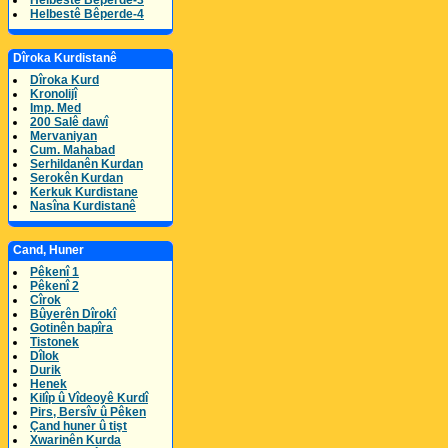
Helbestê Bêperde-3
Helbestê Bêperde-4
Dîroka Kurdistanê
Dîroka Kurd
Kronolijî
Imp. Med
200 Salê dawî
Mervaniyan
Cum. Mahabad
Serhildanên Kurdan
Serokên Kurdan
Kerkuk Kurdistane
Nasîna Kurdistanê
Cand, Huner
Pêkenî 1
Pêkenî 2
Cîrok
Bûyerên Dîrokî
Gotinên bapîra
Tistonek
Dîlok
Durik
Henek
Kilîp û Vîdeoyê Kurdî
Pirs, Bersîv û Pêken
Çand huner û tişt
Xwarinên Kurda