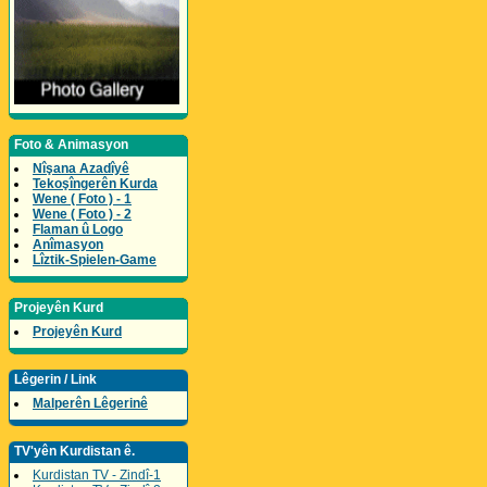
Foto & Animasyon
Nîşana Azadîyê
Tekoşîngerên Kurda
Wene ( Foto ) - 1
Wene ( Foto ) - 2
Flaman û Logo
Anîmasyon
Lîztik-Spielen-Game
Projeyên Kurd
Projeyên Kurd
Lêgerin / Link
Malperên Lêgerinê
TV'yên Kurdistan ê.
Kurdistan TV - Zindî-1