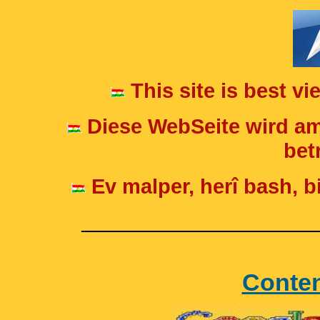
This site is best v
Diese WebSeite wird am
betr
Ev malper, herî bash, bi
____________________
Conte