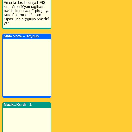
Amerîkî dest bi êrîşa DAIŞ
kirin, Amerîkîyan ragihan,
ewê bi berdewamî, piştgiriya
Kurd û Kurdistanê bikin.
Sipas ji bo piştgiriya Amerîkî
yan.
Slide Show – Xoybun
Muzîka Kurdî – 1