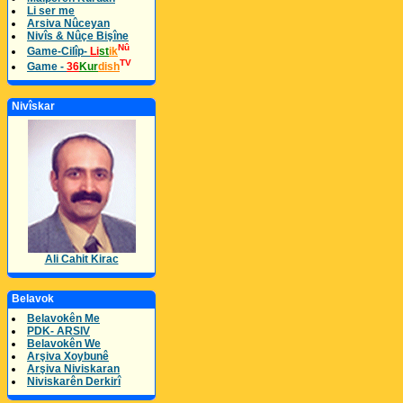
Li ser me
Arsiva Nûceyan
Nivîs & Nûçe Bişîne
Nû
Game-Cilîp-
Li
st
ik
TV
Game -
36
Kur
dish
Nivîskar
Ali Cahit Kirac
Belavok
Belavokên Me
PDK- ARSIV
Belavokên We
Arşiva Xoybunê
Arşiva Niviskaran
Niviskarên Derkirî