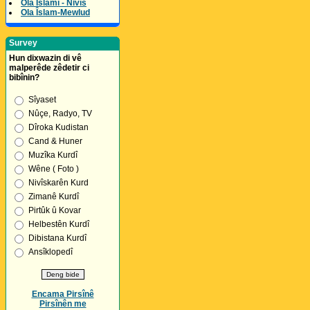
Ola Îslamî - Nivîs
Ola Îslam-Mewlud
Survey
Hun dixwazin di vê
malperêde zêdetir ci
bibînin?
Sîyaset
Nûçe, Radyo, TV
Dîroka Kudistan
Cand & Huner
Muzîka Kurdî
Wêne ( Foto )
Nivîskarên Kurd
Zimanê Kurdî
Pirtûk û Kovar
Helbestên Kurdî
Dibistana Kurdî
Ansîklopedî
Encama Pirsînê
Pirsînên me