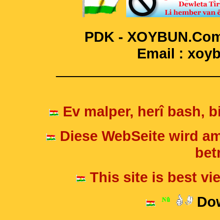
PDK - XOYBUN.Com 
Email : xo
____________________
Ev malper, herî bash, bi
Diese WebSeite wird am
betr
This site is best v
Dow