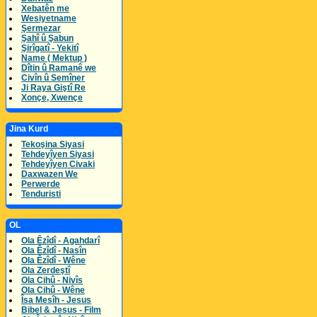
Xebatên me
Wesiyetname
Şermezar
Şahî û Şabun
Şirîgatî - Yekitî
Name ( Mektup )
Dîtin û Ramanê we
Civîn û Semîner
Ji Raya Giştî Re
Xonçe, Xwençe
Jina Kurd
Tekoşina Siyasi
Tehdeyîyen Siyasi
Tehdeyîyen Civaki
Daxwazen We
Perwerde
Tenduristi
OL
Ola Êzîdî - Agahdarî
Ola Êzîdî - Nasîn
Ola Êzîdî - Wêne
Ola Zerdeştî
Ola Cihû - Nivîs
Ola Cihû - Wêne
Îsa Mesîh - Jesus
Bibel & Jesus - Film