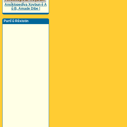
Ansîklopedîya Xoybun ê A
û B, Amade Dibe !
Partî û Rêxistin