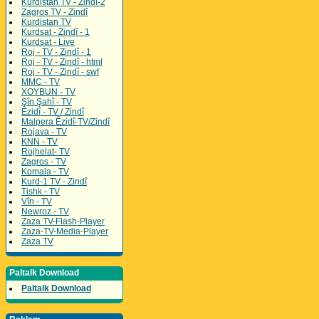
Kurdistan TV - Zindî-2
Zagros TV - Zindî
Kurdistan TV
Kurdsat - Zindî - 1
Kurdsat - Live
Roj - TV - Zindî - 1
Roj - TV - Zindî - html
Roj - TV - Zindî - swf
MMC - TV
XOYBUN - TV
Şîn Şahî - TV
Êzidî - TV / Zindî
Malpera Êzidî-TV/Zindî
Rojava - TV
KNN - TV
Rojhelat- TV
Zagros - TV
Komala - TV
Kurd-1 TV - Zindî
Tishk - TV
Vîn - TV
Newroz - TV
Zaza TV-Flash-Player
Zaza-TV-Media-Player
Zaza TV
Paltalk Download
Paltalk Download