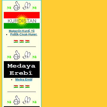
Malperên Kurdî, Yê
Polîtîk-Civak-Huner.
_________________
Medya Erebî
_________________