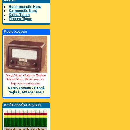
Reklam
Hunermendên Kurd
Karmendên Kurd
Kirîna Tiştan
Firotina Tiştan
Radio Xoybun
Radio Xoybun - Dengê
Vejîn ê, Amade Dibe !
Ansîklopedîya Xoybun