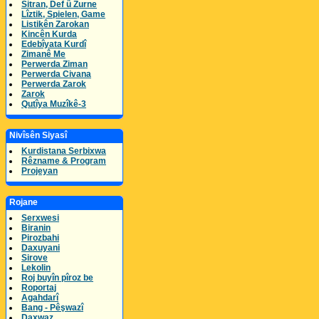
Sitran, Def û Zurne
Lîztik, Spielen, Game
Listikên Zarokan
Kincên Kurda
Edebîyata Kurdî
Zimanê Me
Perwerda Ziman
Perwerda Civana
Perwerda Zarok
Zarok
Qutîya Muzîkê-3
Nivîsên Siyasî
Kurdistana Serbixwa
Rêzname & Program
Projeyan
Rojane
Serxwesi
Biranin
Pirozbahi
Daxuyani
Sirove
Lekolin
Roj buyîn pîroz be
Roportaj
Agahdarî
Bang - Pêşwazî
Daxwaz