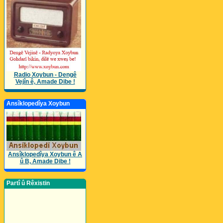
Radio Xoybun - Dengê
Vejîn ê, Amade Dibe !
Ansîklopedîya Xoybun
Ansîklopedîya Xoybun ê A
û B, Amade Dibe !
Partî û Rêxistin