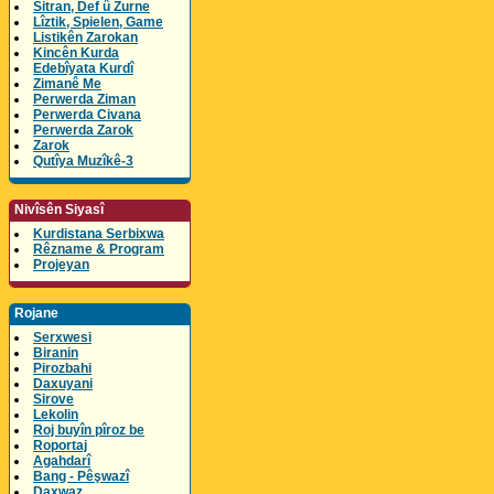
Sitran, Def û Zurne
Lîztik, Spielen, Game
Listikên Zarokan
Kincên Kurda
Edebîyata Kurdî
Zimanê Me
Perwerda Ziman
Perwerda Civana
Perwerda Zarok
Zarok
Qutîya Muzîkê-3
Nivîsên Siyasî
Kurdistana Serbixwa
Rêzname & Program
Projeyan
Rojane
Serxwesi
Biranin
Pirozbahi
Daxuyani
Sirove
Lekolin
Roj buyîn pîroz be
Roportaj
Agahdarî
Bang - Pêşwazî
Daxwaz