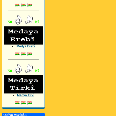
_________________
Medya Erebî
_________________
Medya Tirkî
Qutîya Muzîkê-1