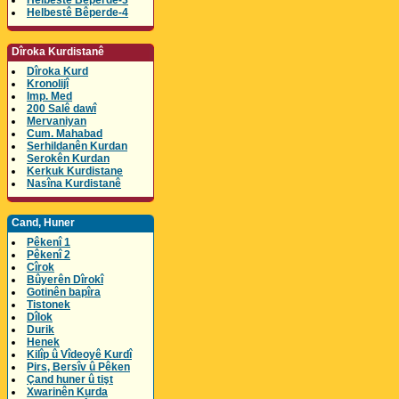
Helbestê Bêperde-3
Helbestê Bêperde-4
Dîroka Kurdistanê
Dîroka Kurd
Kronolijî
Imp. Med
200 Salê dawî
Mervaniyan
Cum. Mahabad
Serhildanên Kurdan
Serokên Kurdan
Kerkuk Kurdistane
Nasîna Kurdistanê
Cand, Huner
Pêkenî 1
Pêkenî 2
Cîrok
Bûyerên Dîrokî
Gotinên bapîra
Tistonek
Dîlok
Durik
Henek
Kilîp û Vîdeoyê Kurdî
Pirs, Bersîv û Pêken
Çand huner û tişt
Xwarinên Kurda