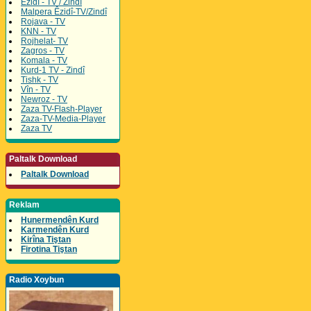
Êzidî - TV / Zindî
Malpera Êzidî-TV/Zindî
Rojava - TV
KNN - TV
Rojhelat- TV
Zagros - TV
Komala - TV
Kurd-1 TV - Zindî
Tishk - TV
Vîn - TV
Newroz - TV
Zaza TV-Flash-Player
Zaza-TV-Media-Player
Zaza TV
Paltalk Download
Paltalk Download
Reklam
Hunermendên Kurd
Karmendên Kurd
Kirîna Tiştan
Firotina Tiştan
Radio Xoybun