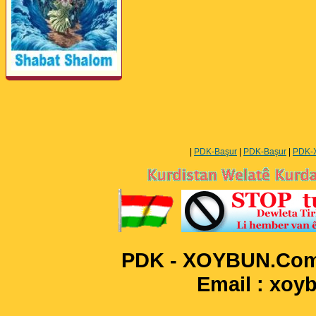
Perwerde ya Zimanê
Kurdî û Îngîlîzî
|
PDK-Başur
|
PDK-Başur
|
PDK-
PDK - XOYBUN.Com 
Email : xo
____________________