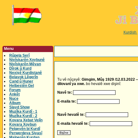
Kurdish
Menu
Rûpela Serî
Nivîskarên Xoybunê
Nivîskarên Mêvan
Dîrok û Kurd
Nexişê Kurdistanê
Belavok Lêgerîn
Tu vê nûçeyê:
Gimgim, Mûş 1929 /12.03.2022 —
Cand û Huner
dilovanî ya xwe.
bo hevalê xwe dişinî:
Helbestên Gel
Forum
Navê te:
Ankêt
Nuce
E-maila te:
Album
Slayd Show
Muzîka Kurdî - 1
Navê hevalê te:
Muzîka Kurdî - 2
Kovara Xebat Vejîn
E-maila hevalê te:
Kovara Xoybun
Pelgeyên bi Kurdî
Perwerdeya Siyasî
Malperên Kurdan