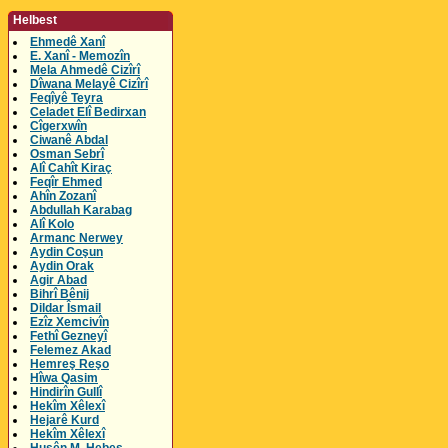
Helbest
Ehmedê Xanî
E. Xanî - Memozîn
Mela Ahmedê Cizîrî
Dîwana Melayê Cizîrî
Feqîyê Teyra
Celadet Elî Bedirxan
Cîgerxwîn
Ciwanê Abdal
Osman Sebrî
Alî Cahît Kiraç
Feqîr Ehmed
Ahîn Zozanî
Abdullah Karabag
Alî Kolo
Armanc Nerwey
Aydin Coşun
Aydin Orak
Agir Abad
Bihrî Bênij
Dildar Îsmail
Ezîz Xemcivîn
Fethî Gezneyî
Felemez Akad
Hemreş Reşo
Hîwa Qasim
Hindirîn Gullî
Hekîm Xêlexî
Hejarê Kurd
Hekîm Xêlexî