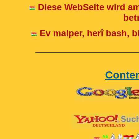
Diese WebSeite wird am
betr
Ev malper, herî bash, bi
____________________
Conte