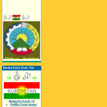
Medya Kurd, Ereb, Tirk
Malperên Kurdî, Yê
Polîtîk-Civak-Huner.