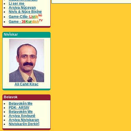
Li ser me
Arsiva Nûceyan
Nivîs & Nûçe Bişîne
Nû
Game-Cilîp-
Li
st
ik
TV
Game -
36
Kur
dish
Nivîskar
Ali Cahit Kirac
Belavok
Belavokên Me
PDK- ARSIV
Belavokên We
Arşiva Xoybunê
Arşiva Niviskaran
Niviskarên Derkirî