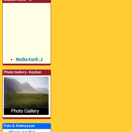
Muzîka Kurdî - 2
Photo Gallery–Xoybun
Foto & Animasyon