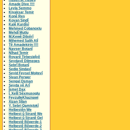
Husên M. Hebeş
Amade Dive !!!!
Leyla Şemmo
Kiyaksar Temir
Konê Reş
Kovan Sindî
Kalê Kurdîsî
Mehmed Çobanoxlu
Mehdî Mutlu
M.Kewê Dilxêrî
Mihemed Salih Alî
Tê Amadekirin !!!!
Navser Botanî
Nîhad Temir
Royarê Tirbesipîyê
Seydayê Dilmeqes
Sebrî Botanî
Sediq Sindavî
Seyid Feysel Mojtevî
Şivan Perwer
Şengal Osman
Seyda yê Arî
Îsmet Dax
Î. Xelîl Şêxmusoglu
FeyzulleKhaznawi
Xizan Şîlan
Y. Sebri Qamişlokî
Helbestên We
Helbest û Stranê We
Helbest û Stranê Gel
Helbestê Bêperde-1
Helbestê Bêperde-2