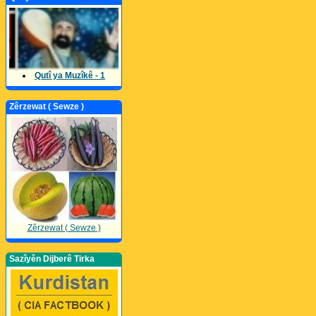
Qutî ya Muzîkê - 1
Zêrzewat ( Sewze )
Zêrzewat ( Sewze )
Sazîyên Dijberê Tirka