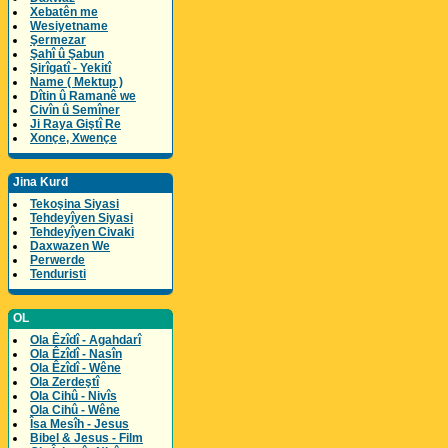
Xebatên me
Wesiyetname
Şermezar
Şahî û Şabun
Şirîgatî - Yekitî
Name ( Mektup )
Dîtin û Ramanê we
Civîn û Semîner
Ji Raya Giştî Re
Xonçe, Xwençe
Jina Kurd
Tekoşina Siyasi
Tehdeyîyen Siyasi
Tehdeyîyen Civaki
Daxwazen We
Perwerde
Tenduristi
OL
Ola Êzîdî - Agahdarî
Ola Êzîdî - Nasîn
Ola Êzîdî - Wêne
Ola Zerdeştî
Ola Cihû - Nivîs
Ola Cihû - Wêne
Îsa Mesîh - Jesus
Bibel & Jesus - Film