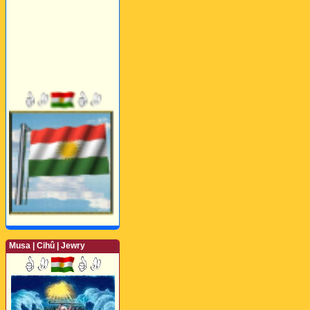
Musa | Cihû | Jewry