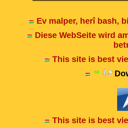
Ev malper, herî bash, bi
Diese WebSeite wird am
betr
This site is best v
Dow
This site is best v