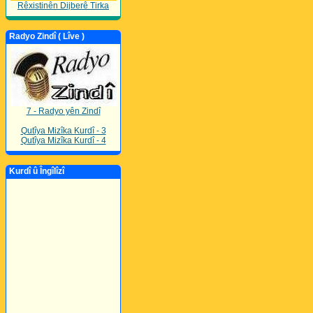
Rêxistinên Dijberê Tirka
Radyo Zindî ( Lîve )
7 - Radyo yên Zindî
Qutîya Mizîka Kurdî - 3
Qutîya Mizîka Kurdî - 4
Kurdî û Îngîlîzî