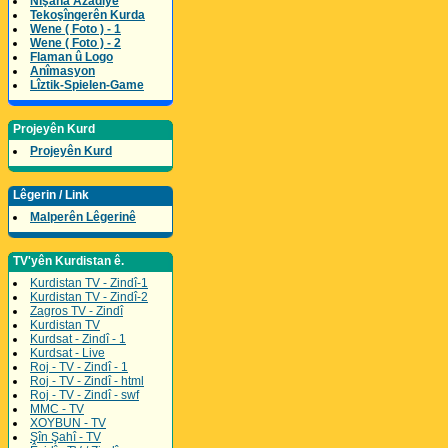
Nîşana Azadîyê
Tekoşîngerên Kurda
Wene ( Foto ) - 1
Wene ( Foto ) - 2
Flaman û Logo
Anîmasyon
Lîztik-Spielen-Game
Projeyên Kurd
Projeyên Kurd
Lêgerin / Link
Malperên Lêgerinê
TV'yên Kurdistan ê.
Kurdistan TV - Zindî-1
Kurdistan TV - Zindî-2
Zagros TV - Zindî
Kurdistan TV
Kurdsat - Zindî - 1
Kurdsat - Live
Roj - TV - Zindî - 1
Roj - TV - Zindî - html
Roj - TV - Zindî - swf
MMC - TV
XOYBUN - TV
Şîn Şahî - TV