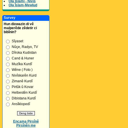
Ola Îslamî - Nivîs
Ola Îslam-Mewlud
Survey
Hun dixwazin di vê
malperêde zêdetir ci
bibînin?
Sîyaset
Nûçe, Radyo, TV
Dîroka Kudistan
Cand & Huner
Muzîka Kurdî
Wêne ( Foto )
Nivîskarên Kurd
Zimanê Kurdî
Pirtûk û Kovar
Helbestên Kurdî
Dibistana Kurdî
Ansîklopedî
Encama Pirsînê
Pirsînên me