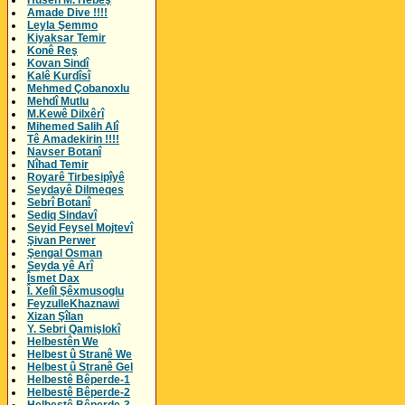
Husên M. Hebeş
Amade Dive !!!!
Leyla Şemmo
Kiyaksar Temir
Konê Reş
Kovan Sindî
Kalê Kurdîsî
Mehmed Çobanoxlu
Mehdî Mutlu
M.Kewê Dilxêrî
Mihemed Salih Alî
Tê Amadekirin !!!!
Navser Botanî
Nîhad Temir
Royarê Tirbesipîyê
Seydayê Dilmeqes
Sebrî Botanî
Sediq Sindavî
Seyid Feysel Mojtevî
Şivan Perwer
Şengal Osman
Seyda yê Arî
Îsmet Dax
Î. Xelîl Şêxmusoglu
FeyzulleKhaznawi
Xizan Şîlan
Y. Sebri Qamişlokî
Helbestên We
Helbest û Stranê We
Helbest û Stranê Gel
Helbestê Bêperde-1
Helbestê Bêperde-2