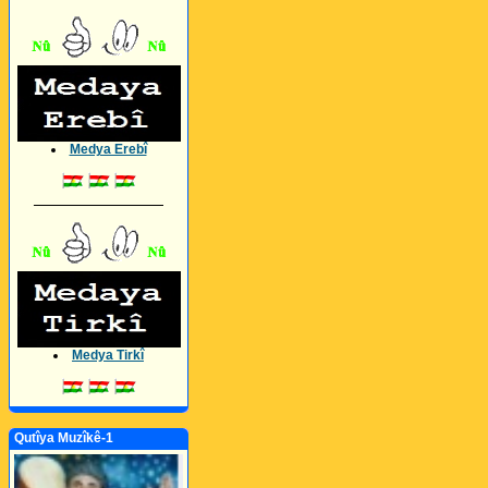
Medya Erebî
_________________
Medya Tirkî
Qutîya Muzîkê-1