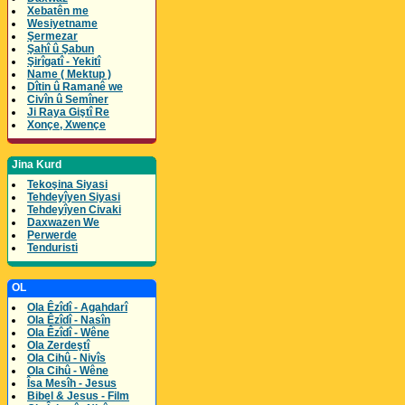
Xebatên me
Wesiyetname
Şermezar
Şahî û Şabun
Şirîgatî - Yekitî
Name ( Mektup )
Dîtin û Ramanê we
Civîn û Semîner
Ji Raya Giştî Re
Xonçe, Xwençe
Jina Kurd
Tekoşina Siyasi
Tehdeyîyen Siyasi
Tehdeyîyen Civaki
Daxwazen We
Perwerde
Tenduristi
OL
Ola Êzîdî - Agahdarî
Ola Êzîdî - Nasîn
Ola Êzîdî - Wêne
Ola Zerdeştî
Ola Cihû - Nivîs
Ola Cihû - Wêne
Îsa Mesîh - Jesus
Bibel & Jesus - Film