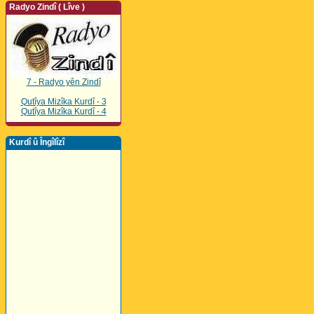
Radyo Zindî ( Lîve )
7 - Radyo yên Zindî
Qutîya Mizîka Kurdî - 3
Qutîya Mizîka Kurdî - 4
Kurdî û Îngîlîzî