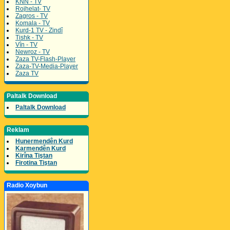
KNN - TV
Rojhelat- TV
Zagros - TV
Komala - TV
Kurd-1 TV - Zindî
Tishk - TV
Vîn - TV
Newroz - TV
Zaza TV-Flash-Player
Zaza-TV-Media-Player
Zaza TV
Paltalk Download
Paltalk Download
Reklam
Hunermendên Kurd
Karmendên Kurd
Kirîna Tiştan
Firotina Tiştan
Radio Xoybun