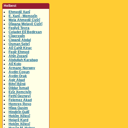
Helbest
Ehmedê Xanî
E. Xanî - Memozîn
Mela Ahmedê Cizîrî
Dîwana Melayê Cizîrî
Feqîyê Teyra
Celadet Elî Bedirxan
Cîgerxwîn
Ciwanê Abdal
Osman Sebrî
Alî Cahît Kiraç
Feqîr Ehmed
Ahîn Zozanî
Abdullah Karabag
Alî Kolo
Armanc Nerwey
Aydin Coşun
Aydin Orak
Agir Abad
Bihrî Bênij
Dildar Îsmail
Ezîz Xemcivîn
Fethî Gezneyî
Felemez Akad
Hemreş Reşo
Hîwa Qasim
Hindirîn Gullî
Hekîm Xêlexî
Hejarê Kurd
Hekîm Xêlexî