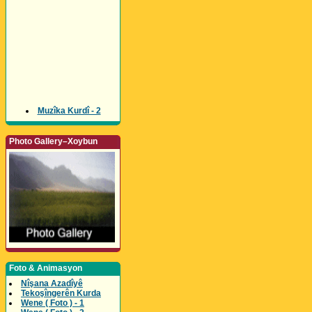
Muzîka Kurdî - 2
Photo Gallery–Xoybun
Foto & Animasyon
Nîşana Azadîyê
Tekoşîngerên Kurda
Wene ( Foto ) - 1