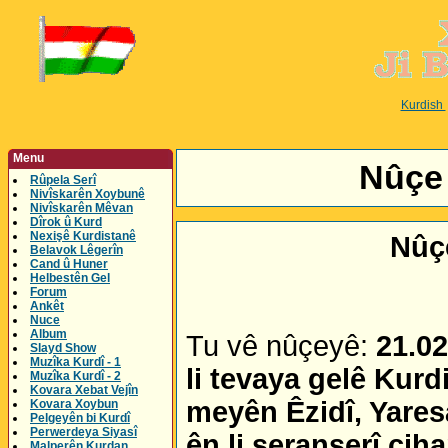
Kurdish
Menu
Nûçe 
Rûpela Serî
Nivîskarên Xoybunê
Nivîskarên Mêvan
Dîrok û Kurd
Nexişê Kurdistanê
Nûç
Belavok Lêgerîn
Cand û Huner
Helbestên Gel
Forum
Ankêt
Nuce
Album
Tu vê nûçeyê:
21.02
Slayd Show
Muzîka Kurdî - 1
li tevaya gelê Kurdi
Muzîka Kurdî - 2
Kovara Xebat Vejîn
meyên Êzidî, Yares
Kovara Xoybun
Pelgeyên bi Kurdî
Perwerdeya Siyasî
ên li seranserî ciha
Malperên Kurdan