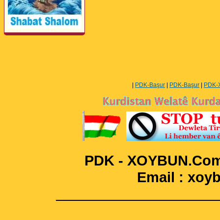
Perwerde ya Zimanê
Kurdî û Îngîlîzî
|
PDK-Başur
|
PDK-Başur
|
PDK-
PDK - XOYBUN.Com 
Email : xo
____________________