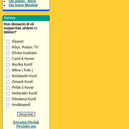
Ola Îslamî - Nivîs
Ola Îslam-Mewlud
Survey
Hun dixwazin di vê
malperêde zêdetir ci
bibînin?
Sîyaset
Nûçe, Radyo, TV
Dîroka Kudistan
Cand & Huner
Muzîka Kurdî
Wêne ( Foto )
Nivîskarên Kurd
Zimanê Kurdî
Pirtûk û Kovar
Helbestên Kurdî
Dibistana Kurdî
Ansîklopedî
Encama Pirsînê
Pirsînên me