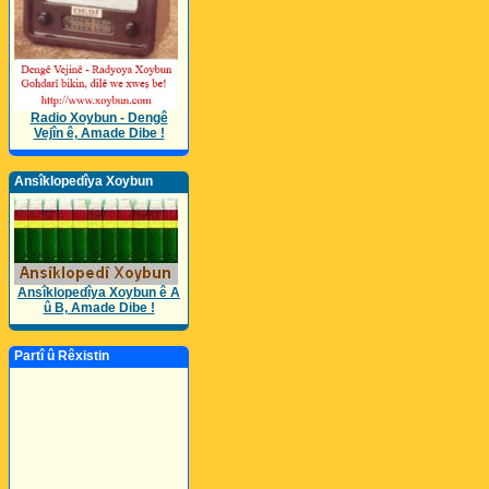
Radio Xoybun - Dengê
Vejîn ê, Amade Dibe !
Ansîklopedîya Xoybun
Ansîklopedîya Xoybun ê A
û B, Amade Dibe !
Partî û Rêxistin