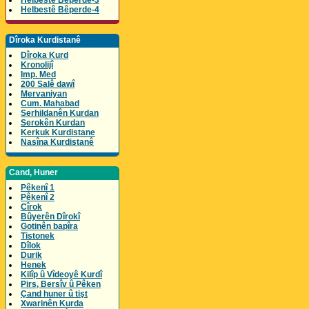
Helbestê Bêperde-3
Helbestê Bêperde-4
Dîroka Kurdistanê
Dîroka Kurd
Kronolijî
Imp. Med
200 Salê dawî
Mervaniyan
Cum. Mahabad
Serhildanên Kurdan
Serokên Kurdan
Kerkuk Kurdistane
Nasîna Kurdistanê
Cand, Huner
Pêkenî 1
Pêkenî 2
Cîrok
Bûyerên Dîrokî
Gotinên bapîra
Tistonek
Dîlok
Durik
Henek
Kilîp û Vîdeoyê Kurdî
Pirs, Bersîv û Pêken
Çand huner û tişt
Xwarinên Kurda