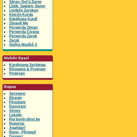
Sitran, Def û Zurne
Lîztik, Spielen, Game
Listikên Zarokan
Kincên Kurda
Edebîyata Kurdî
Zimanê Me
Perwerda Ziman
Perwerda Civana
Perwerda Zarok
Zarok
Qutîya Muzîkê-3
Nivîsên Siyasî
Kurdistana Serbixwa
Rêzname & Program
Projeyan
Rojane
Serxwesi
Biranin
Pirozbahi
Daxuyani
Sirove
Lekolin
Roj buyîn pîroz be
Roportaj
Agahdarî
Bang - Pêşwazî
Daxwaz