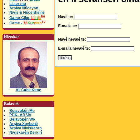
Li ser me
Arsiva Nûceyan
Nivîs & Nûçe Bişîne
Nû
Navê te:
Game-Cilîp-
Li
st
ik
TV
Game -
36
Kur
dish
E-maila te:
Nivîskar
Navê hevalê te:
E-maila hevalê te:
Ali Cahit Kirac
Belavok
Belavokên Me
PDK- ARSIV
Belavokên We
Arşiva Xoybunê
Arşiva Niviskaran
Niviskarên Derkirî