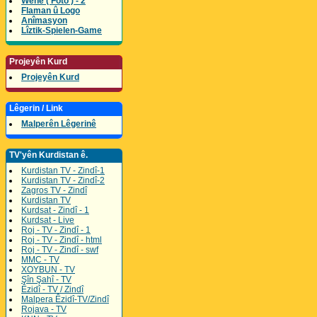
Wene ( Foto ) - 2
Flaman û Logo
Anîmasyon
Lîztik-Spielen-Game
Projeyên Kurd
Projeyên Kurd
Lêgerin / Link
Malperên Lêgerinê
TV'yên Kurdistan ê.
Kurdistan TV - Zindî-1
Kurdistan TV - Zindî-2
Zagros TV - Zindî
Kurdistan TV
Kurdsat - Zindî - 1
Kurdsat - Live
Roj - TV - Zindî - 1
Roj - TV - Zindî - html
Roj - TV - Zindî - swf
MMC - TV
XOYBUN - TV
Şîn Şahî - TV
Êzidî - TV / Zindî
Malpera Êzidî-TV/Zindî
Rojava - TV