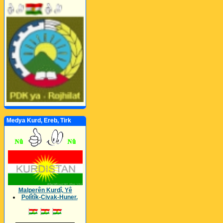
Medya Kurd, Ereb, Tirk
Malperên Kurdî, Yê
Polîtîk-Civak-Huner.
_________________