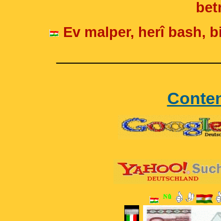
betr
Ev malper, herî bash, bi
____________________
Conte