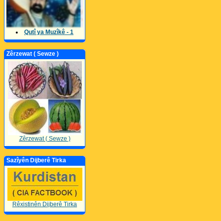
Qutî ya Muzîkê - 1
Zêrzewat ( Sewze )
Zêrzewat ( Sewze )
Sazîyên Dijberê Tirka
Rêxistinên Dijberê Tirka