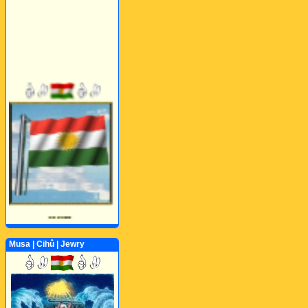
Musa | Cihû | Jewry