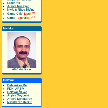
Li ser me
Arsiva Nûceyan
Nivîs & Nûçe Bişîne
Nû
Game-Cilîp-
Li
st
ik
TV
Game -
36
Kur
dish
Nivîskar
Ali Cahit Kirac
Belavok
Belavokên Me
PDK- ARSIV
Belavokên We
Arşiva Xoybunê
Arşiva Niviskaran
Niviskarên Derkirî