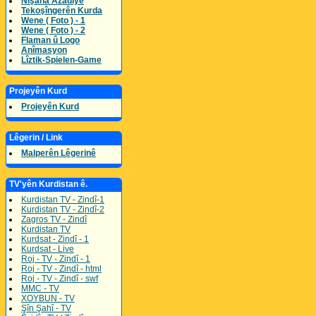
Nîşana Azadîyê
Tekoşîngerên Kurda
Wene ( Foto ) - 1
Wene ( Foto ) - 2
Flaman û Logo
Anîmasyon
Lîztik-Spielen-Game
Projeyên Kurd
Projeyên Kurd
Lêgerin / Link
Malperên Lêgerinê
TV'yên Kurdistan ê.
Kurdistan TV - Zindî-1
Kurdistan TV - Zindî-2
Zagros TV - Zindî
Kurdistan TV
Kurdsat - Zindî - 1
Kurdsat - Live
Roj - TV - Zindî - 1
Roj - TV - Zindî - html
Roj - TV - Zindî - swf
MMC - TV
XOYBUN - TV
Şîn Şahî - TV