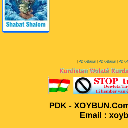
Perwerde ya Zimanê
Kurdî û Îngîlîzî
|
PDK-Başur
|
PDK-Başur
|
PDK-
PDK - XOYBUN.Com 
Email : xo
____________________