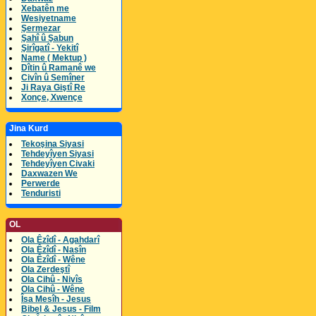
Xebatên me
Wesiyetname
Şermezar
Şahî û Şabun
Şirîgatî - Yekitî
Name ( Mektup )
Dîtin û Ramanê we
Civîn û Semîner
Ji Raya Giştî Re
Xonçe, Xwençe
Jina Kurd
Tekoşina Siyasi
Tehdeyîyen Siyasi
Tehdeyîyen Civaki
Daxwazen We
Perwerde
Tenduristi
OL
Ola Êzîdî - Agahdarî
Ola Êzîdî - Nasîn
Ola Êzîdî - Wêne
Ola Zerdeştî
Ola Cihû - Nivîs
Ola Cihû - Wêne
Îsa Mesîh - Jesus
Bibel & Jesus - Film