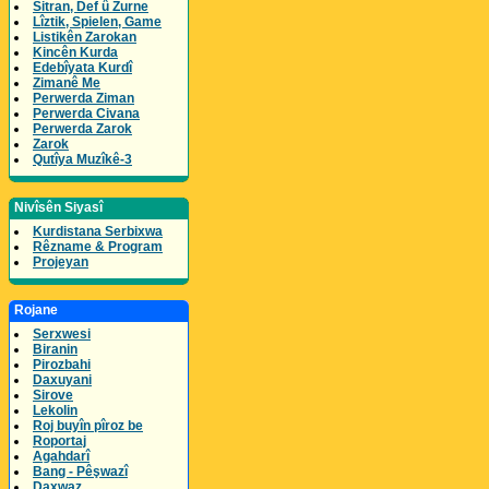
Sitran, Def û Zurne
Lîztik, Spielen, Game
Listikên Zarokan
Kincên Kurda
Edebîyata Kurdî
Zimanê Me
Perwerda Ziman
Perwerda Civana
Perwerda Zarok
Zarok
Qutîya Muzîkê-3
Nivîsên Siyasî
Kurdistana Serbixwa
Rêzname & Program
Projeyan
Rojane
Serxwesi
Biranin
Pirozbahi
Daxuyani
Sirove
Lekolin
Roj buyîn pîroz be
Roportaj
Agahdarî
Bang - Pêşwazî
Daxwaz