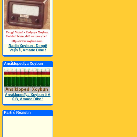
Radio Xoybun - Dengê
Vejîn ê, Amade Dibe !
Ansîklopedîya Xoybun
Ansîklopedîya Xoybun ê A
û B, Amade Dibe !
Partî û Rêxistin