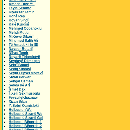
Husên M. Hebeş
Amade Dive !!!!
Leyla Şemmo
Kiyaksar Temir
Konê Reş
Kovan Sindî
Kalê Kurdîsî
Mehmed Çobanoxlu
Mehdî Mutlu
M.Kewê Dilxêrî
Mihemed Salih Alî
Tê Amadekirin !!!!
Navser Botanî
Nîhad Temir
Royarê Tirbesipîyê
Seydayê Dilmeqes
Sebrî Botanî
Sediq Sindavî
Seyid Feysel Mojtevî
Şivan Perwer
Şengal Osman
Seyda yê Arî
Îsmet Dax
Î. Xelîl Şêxmusoglu
FeyzulleKhaznawi
Xizan Şîlan
Y. Sebri Qamişlokî
Helbestên We
Helbest û Stranê We
Helbest û Stranê Gel
Helbestê Bêperde-1
Helbestê Bêperde-2