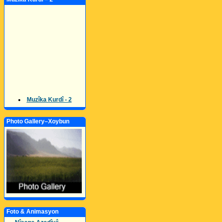
Muzîka Kurdî - 2
Photo Gallery–Xoybun
Foto & Animasyon