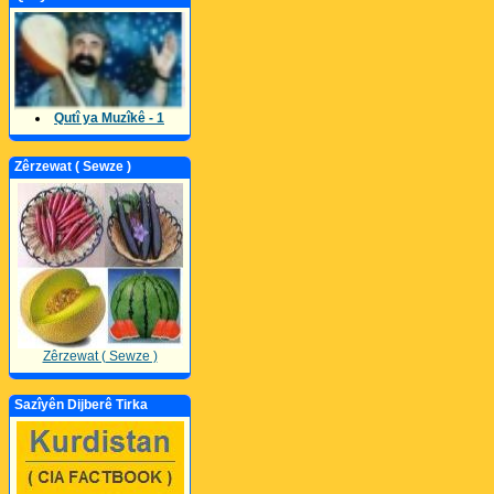
Qutî ya Muzîkê - 1
Zêrzewat ( Sewze )
Zêrzewat ( Sewze )
Sazîyên Dijberê Tirka