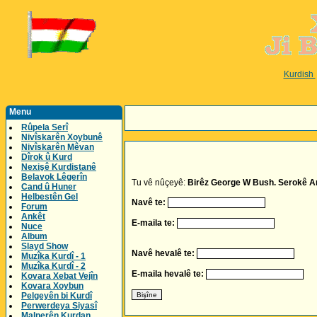
Kurdish
Menu
Rûpela Serî
Nivîskarên Xoybunê
Nivîskarên Mêvan
Dîrok û Kurd
Nexişê Kurdistanê
Belavok Lêgerîn
Tu vê nûçeyê:
Birêz George W Bush. Serokê Am
Cand û Huner
Helbestên Gel
Navê te:
Forum
Ankêt
E-maila te:
Nuce
Album
Slayd Show
Navê hevalê te:
Muzîka Kurdî - 1
Muzîka Kurdî - 2
E-maila hevalê te:
Kovara Xebat Vejîn
Kovara Xoybun
Pelgeyên bi Kurdî
Perwerdeya Siyasî
Malperên Kurdan