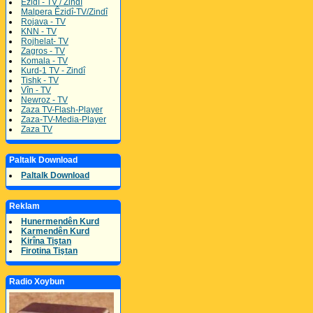
Êzidî - TV / Zindî
Malpera Êzidî-TV/Zindî
Rojava - TV
KNN - TV
Rojhelat- TV
Zagros - TV
Komala - TV
Kurd-1 TV - Zindî
Tishk - TV
Vîn - TV
Newroz - TV
Zaza TV-Flash-Player
Zaza-TV-Media-Player
Zaza TV
Paltalk Download
Paltalk Download
Reklam
Hunermendên Kurd
Karmendên Kurd
Kirîna Tiştan
Firotina Tiştan
Radio Xoybun