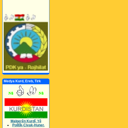
Medya Kurd, Ereb, Tirk
Malperên Kurdî, Yê
Polîtîk-Civak-Huner.