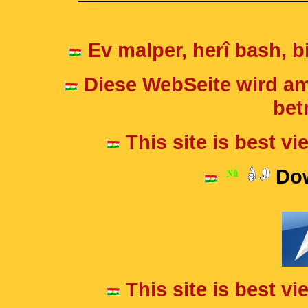
Ev malper, herî bash, bi
Diese WebSeite wird am
betr
This site is best v
Dow
This site is best v