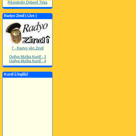
Rêxistinên Dijberê Tirka
Radyo Zindî ( Lîve )
7 - Radyo yên Zindî
Qutîya Mizîka Kurdî - 3
Qutîya Mizîka Kurdî - 4
Kurdî û Îngîlîzî