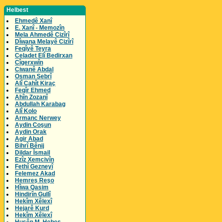
Helbest
Ehmedê Xanî
E. Xanî - Memozîn
Mela Ahmedê Cizîrî
Dîwana Melayê Cizîrî
Feqîyê Teyra
Celadet Elî Bedirxan
Cîgerxwîn
Ciwanê Abdal
Osman Sebrî
Alî Cahît Kiraç
Feqîr Ehmed
Ahîn Zozanî
Abdullah Karabag
Alî Kolo
Armanc Nerwey
Aydin Coşun
Aydin Orak
Agir Abad
Bihrî Bênij
Dildar Îsmail
Ezîz Xemcivîn
Fethî Gezneyî
Felemez Akad
Hemreş Reşo
Hîwa Qasim
Hindirîn Gullî
Hekîm Xêlexî
Hejarê Kurd
Hekîm Xêlexî