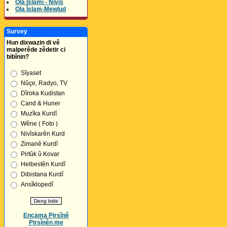
Ola Îslamî - Nivîs
Ola Îslam-Mewlud
Survey
Hun dixwazin di vê
malperêde zêdetir ci
bibînin?
Sîyaset
Nûçe, Radyo, TV
Dîroka Kudistan
Cand & Huner
Muzîka Kurdî
Wêne ( Foto )
Nivîskarên Kurd
Zimanê Kurdî
Pirtûk û Kovar
Helbestên Kurdî
Dibistana Kurdî
Ansîklopedî
Encama Pirsînê
Pirsînên me