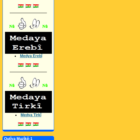
_________________
Medya Erebî
_________________
Medya Tirkî
Qutîya Muzîkê-1