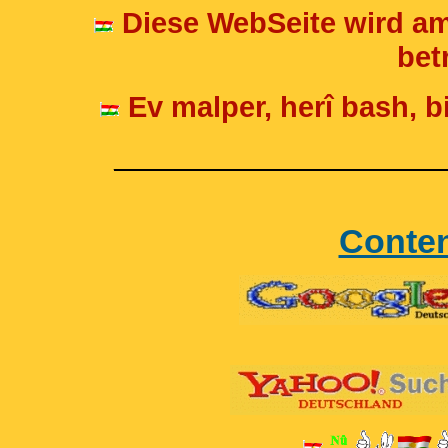
Diese WebSeite wird am
betr
Ev malper, herî bash, bi
____________________
Conte