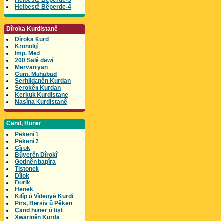
Helbestê Bêperde-3
Helbestê Bêperde-4
Dîroka Kurdistanê
Dîroka Kurd
Kronolijî
Imp. Med
200 Salê dawî
Mervaniyan
Cum. Mahabad
Serhildanên Kurdan
Serokên Kurdan
Kerkuk Kurdistane
Nasîna Kurdistanê
Cand, Huner
Pêkenî 1
Pêkenî 2
Cîrok
Bûyerên Dîrokî
Gotinên bapîra
Tistonek
Dîlok
Durik
Henek
Kilîp û Vîdeoyê Kurdî
Pirs, Bersîv û Pêken
Çand huner û tişt
Xwarinên Kurda