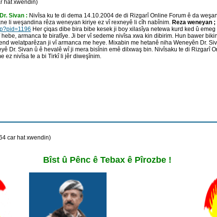
r hat xwendin)
Dr. Sivan :
Nivîsa ku te di dema 14.10.2004 de di Rizgarî Online Forum ê da weşan
ne li weşandina rêza weneyan kiriye ez vî rexneyê li cîh nabînim.
Reza weneyan ;
hp?pid=1196
Her çiqas dibe bira bibe kesek ji boy xilasîya netewa kurd ked û emeg
jî hebe, armanca te biratîye. Ji ber vî sedeme nivîsa xwa kin dibirim. Hun bawer bi
 çend welatparêzan ji vî armanca me heye. Mixabin me hetanê niha Weneyên Dr. Siv
yê Dr. Sivan û ê hevalê wî ji mera bisînin emê dilxwaş bin. Nivîsaku te di Rizgarî 
z nivîsa te a bi Tirkî li jêr diweşînim.
4 car hat xwendin)
Bîst û Pênc ê Tebax ê Pîrozbe !