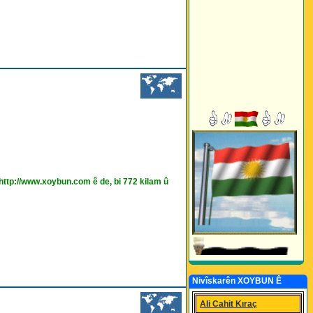
Muzîka Kurdî bi 465 Sitranên Din Tê Amadekir
ttp://www.xoybun.com ê de, bi 772 kilam û
Nivîskarên XOYBUN Ê
Ali Cahit Kıraç