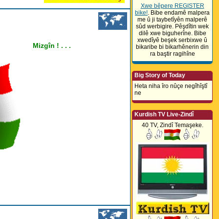
KURDISTAN
(0)
Xwe bêpere REGISTER
bike!
. Bibe endamê malpera
·
PDK-XOYBUN Sedsalîya
me û ji taybetîyên malperê
Serok Mistefa Berzanî
sûd werbigire. Pêşdîtin wek
Pîroz Dike.
(0)
dilê xwe biguherîne. Bibe
·
Gelê Kurd Lawê Xway
xwedîyê beşek serbixwe û
Hêja Hemreş Reşoyê
în ! . . .
bikaribe bi bikarhênerin din
Dilovan Wenda Kir.
(0)
ra baştir ragihîne
·
pdk-Xoybun.com hat
hackkirin
(0)
Big Story of Today
Heta niha îro nûçe negîhîştî
ne
Kurdish TV Live-Zindî
40 TV, Zindî Temaşeke.