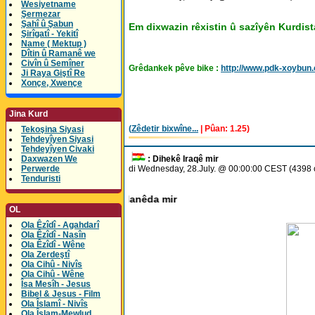
Wesiyetname
Şermezar
Şahî û Şabun
Em dixwazin rêxistin û sazîyên Kurdist
Şirîgatî - Yekitî
Name ( Mektup )
Dîtin û Ramanê we
Civîn û Semîner
Grêdankek pêve bike :
http://www.pdk-xoybu
Ji Raya Giştî Re
Xonçe, Xwençe
Jina Kurd
(
Zêdetir bixwîne...
| Pûan: 1.25)
Tekoşina Siyasi
Tehdeyîyen Siyasi
Tehdeyîyen Civaki
Daxwazen We
: Dihekê Iraqê mir
Perwerde
di Wednesday, 28.July. @ 00:00:00 CEST (4398 
Tenduristi
OL
Ola Êzîdî - Agahdarî
Ola Êzîdî - Nasîn
Ola Êzîdî - Wêne
Ola Zerdeştî
Ola Cihû - Nivîs
Ola Cihû - Wêne
Îsa Mesîh - Jesus
Bibel & Jesus - Film
Ola Îslamî - Nivîs
Ola Îslam-Mewlud