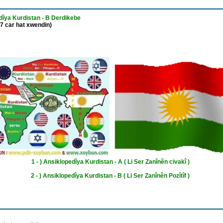
dîya Kurdistan - B Derdikebe
7 car hat xwendin)
Mizg
1 - ) Ansiklopedîya Kurdistan - A ( Li Ser Zanînên civakî )
2 - ) Ansiklopedîya Kurdistan - B ( Li Ser Zanînên Pozîtîf )