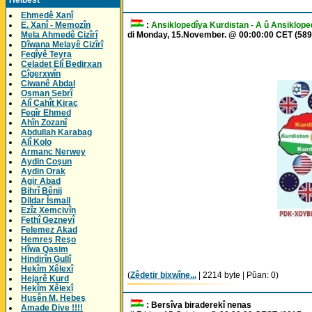
Helbest
Ehmedê Xanî
E. Xanî - Memozîn
:
Ansiklopedîya Kurdistan - A û Ansiklope
Mela Ahmedê Cizîrî
di Monday, 15.November. @ 00:00:00 CET (589
Dîwana Melayê Cizîrî
Feqîyê Teyra
Celadet Elî Bedirxan
Cîgerxwîn
Ciwanê Abdal
Osman Sebrî
Alî Cahît Kiraç
Feqîr Ehmed
Ahîn Zozanî
Abdullah Karabag
Alî Kolo
Armanc Nerwey
Aydin Coşun
Aydin Orak
Agir Abad
Bihrî Bênij
Dildar Îsmail
Ezîz Xemcivîn
Fethî Gezneyî
Felemez Akad
Hemreş Reşo
Hîwa Qasim
Hindirîn Gullî
Hekîm Xêlexî
(
Zêdetir bixwîne...
| 2214 byte | Pûan: 0)
Hejarê Kurd
Hekîm Xêlexî
Husên M. Hebeş
: Bersîva biraderekî nenas
Amade Dive !!!!