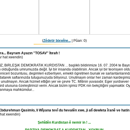
(
Zêdetir bixwîne...
| Pûan: 0)
... Bayram Ayazın ''TOSAV'' İtırafı !
ar hat xwendin)
Z, BiRLEŞiK DEMOKRATiK KURDISTAN ... başlıklı bildirimize 16. 07. 2004 te Bayra
lduğunda umrumuzda değil. İyi bir insanda olabilirsin. Ancak iyi bir teorisyen ol
niceri bozuntusu, degimleri ezberliyen, emekli ögretmen bunak ve sarlantanlarınd
datarek saflarınızda tutugunuzuda biliyoruz. Unutmayın onlar her zaman kardeşimizdi
unutmayın. Ancak hizmet ettiğin yer ve çevre TC. Mitinin yuvasıdır. Eger yurdsever
 ulusuna özeleştirinizi verin. Ancak bizim işimiz PDK nin bekçiliğini yapmaktır. Oy
alanmaya mahkümdur...
Ebdurehman Qasimlo, li Wîyana tevî du hevalên xwe, ji alî dewleta îranê ve hatin 
 hat xwendin)
Şehîdên Kurdistan ê nemir in ! ...