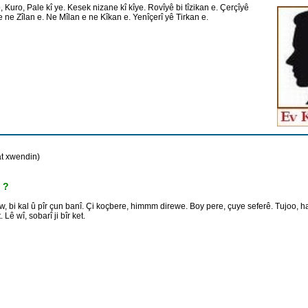
, Kuro, Pale kî ye. Kesek nizane kî kîye. Rovîyê bi tîzikan e. Çerçîyê
 ne Zîlan e. Ne Mîlan e ne Kîkan e. Yenîçerî yê Tirkan e.
at xwendin)
. ?
Ew, bi kal û pîr çun banî. Çi koçbere, himmm direwe. Boy pere, çuye seferê. Tujoo, 
. Lê wî, sobarî ji bîr ket.