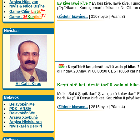
Arsiva Nûceyan
Ev kîye lawê kîye ?
Ev kes kîye, lawê kîye. Tujoo
Nivîs & Nûçe Bişîne
pîzpîzikan e. Kurm gemarê nîzikan e. Ne Cibran e
Nû
Game-Cilîp-
Li
st
ik
TV
(
Zêdetir bixwîne...
| 3107 byte | Pûan: 3)
Game -
36
Kur
dish
Nivîskar
: Keştî birê ket, destê tazî û wala çi bike. ?
di Friday, 20.May. @ 00:00:00 CEST (6050 car h
Ali Cahit Kirac
Keştî birê ket, destê tazî û wala çi bike
Melle, Şal û Şapik danî. Şivan, ço û kulav danî. 
Belavok
berê. Keştî, li Derya birê ket. Ker, zirîya li pêyê ket
Belavokên Me
(
Zêdetir bixwîne...
| 2815 byte | Pûan: 4)
PDK- ARSIV
Belavokên We
Arşiva Xoybunê
Arşiva Niviskaran
Niviskarên Derkirî