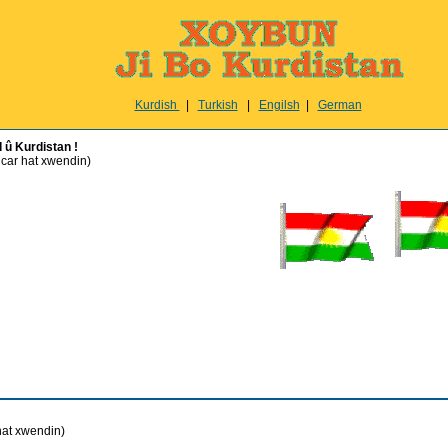
Kurdish
|
Turkish
|
Engilsh
|
German
 û Kurdistan !
car hat xwendin)
hat xwendin)