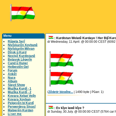
Menu
: Kurdistan Welatê Kurdaye ! Her Bijî Kurd
Rûpela Serî
di Wednesday, 11.April. @ 00:00:00 CEST (6092 
Nivîskarên Xoybunê
Nivîskarên Mêvan
Dîrok û Kurd
Nexişê Kurdistanê
Belavok Lêgerîn
Cand û Huner
Helbestên Gel
Forum
Ankêt
Nuce
Album
Slayd Show
Muzîka Kurdî - 1
(
Zêdetir bixwîne...
| 1490 byte | Pûan: 1)
Muzîka Kurdî - 2
Kovara Xebat Vejîn
Kovara Xoybun
Pelgeyên bi Kurdî
Perwerdeya Siyasî
: Ev kîye lawê kîye ?
Malperên Kurdan
di Sunday, 30.July. @ 00:00:00 CEST (5764 car 
Li ser me