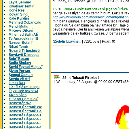
di Friday, 15.October. @ 00:00:00 CEST (6017 ca
Leyla Şemmo
Kiyaksar Temir
15. 10. 2004 - Birêz Xwendekarê ji çand û rêka 
Konê Reş
ber gelek rastîyan gelek xemgîn bum. Lêku te rex
Kovan Sindî
http://www.xoybun.com/modules/Content/print.p
Kalê Kurdîsî
min baha giringe. Her çiqas di nivîsa teda rexne
Mehmed Çobanoxlu
ji bona du Seîdan bînin ba hev amade kir. Hajê
Mehdî Mutlu
peyda nekiriye. Ger tu anjî kesên welatparê wene
M.Kewê Dilxêrî
weşandîye gelek balkêş û xwase. Ji ber vî sedeme e
Mihemed Salih Alî
Tê Amadekirin !!!!
(
Zêdetir bixwîne...
| 7281 byte | Pûan: 0)
Navser Botanî
Nîhad Temir
Royarê Tirbesipîyê
Seydayê Dilmeqes
Sebrî Botanî
Sediq Sindavî
Seyid Feysel Mojtevî
Şivan Perwer
Şengal Osman
: 25 - ê Tebaxê Pîrozbe !
Seyda yê Arî
di Wednesday, 25.August. @ 00:00:00 CEST (586
Îsmet Dax
Î. Xelîl Şêxmusoglu
FeyzulleKhaznawi
Xizan Şîlan
Y. Sebri Qamişlokî
Helbestên We
Helbest û Stranê We
Helbest û Stranê Gel
Helbestê Bêperde-1
Helbestê Bêperde-2
Helbestê Bêperde-3
Helbestê Bêperde-4