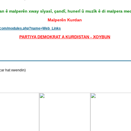
an ê malperên xway sîyasî, çandî, hunerî û muzîk ê di malpera me
Malperên Kurdan
n.com/modules.php?name=Web_Links
PARTIYA DEMOKRAT A KURDISTAN - XOYBUN
car hat xwendin)