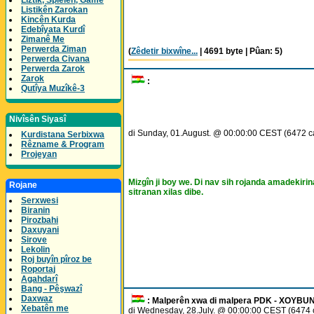
Lîztik, Spielen, Game
Listikên Zarokan
Kincên Kurda
Edebîyata Kurdî
Zimanê Me
Perwerda Ziman
(
Zêdetir bixwîne...
| 4691 byte | Pûan: 5)
Perwerda Civana
Perwerda Zarok
Zarok
:
Qutîya Muzîkê-3
Nivîsên Siyasî
di Sunday, 01.August. @ 00:00:00 CEST (6472 c
Kurdistana Serbixwa
Rêzname & Program
Projeyan
Mizgîn ji boy we. Di nav sih rojanda amadekir
Rojane
sitranan xilas dibe.
Serxwesi
Biranin
Pirozbahi
Daxuyani
Sirove
Lekolin
Roj buyîn pîroz be
Roportaj
Agahdarî
Bang - Pêşwazî
Daxwaz
: Malperên xwa di malpera PDK - XOYBUN ê
Xebatên me
di Wednesday, 28.July. @ 00:00:00 CEST (6474 