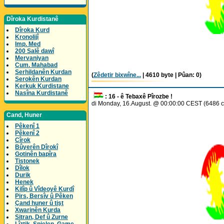
Dîroka Kurdistanê
Dîroka Kurd
Kronolijî
Imp. Med
200 Salê dawî
Mervaniyan
Cum. Mahabad
Serhildanên Kurdan
(
Zêdetir bixwîne...
| 4610 byte | Pûan: 0)
Serokên Kurdan
Kerkuk Kurdistane
Nasîna Kurdistanê
: 16 - ê Tebaxê Pîrozbe !
di Monday, 16.August. @ 00:00:00 CEST (6486 c
Cand, Huner
Pêkenî 1
Pêkenî 2
Cîrok
Bûyerên Dîrokî
Gotinên bapîra
Tistonek
Dîlok
Durik
Henek
Kilîp û Vîdeoyê Kurdî
Pirs, Bersîv û Pêken
Çand huner û tişt
Xwarinên Kurda
Sitran, Def û Zurne