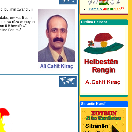
TV
Game &
40
Kur
dish
di bu, min xwand û ji
 dabe, ew kes li cem
kin me va rêza weneyan
Pirtûka Helbest
an û ê hevalê wî
Online Forum ê
Sitranên Kurdî