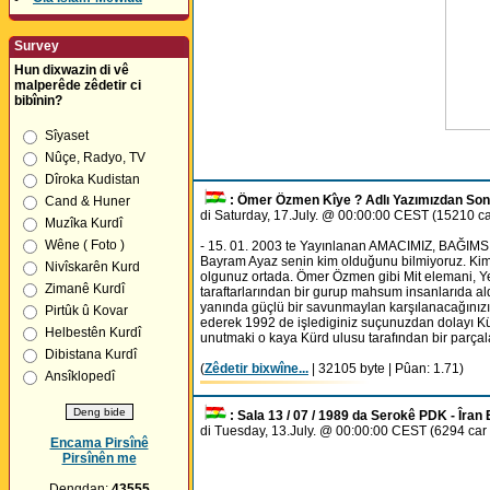
Survey
Hun dixwazin di vê
malperêde zêdetir ci
bibînin?
Sîyaset
Nûçe, Radyo, TV
Dîroka Kudistan
: Ömer Özmen Kîye ? Adlı Yazımızdan Sonra
Cand & Huner
di Saturday, 17.July. @ 00:00:00 CEST (15210 c
Muzîka Kurdî
Wêne ( Foto )
- 15. 01. 2003 te Yayınlanan AMACIMIZ, BAĞIMSI
Bayram Ayaz senin kim olduğunu bilmiyoruz. Kim o
Nivîskarên Kurd
olgunuz ortada. Ömer Özmen gibi Mit elemani, Ye
Zimanê Kurdî
taraftarlarından bir gurup mahsum insanlarıda al
yanında güçlü bir savunmaylan karşılanacağınızı 
Pirtûk û Kovar
ederek 1992 de işlediginiz suçunuzdan dolayı Kürd
Helbestên Kurdî
unutmaki o kaya Kürd ulusu tarafından bir parç
Dibistana Kurdî
(
Zêdetir bixwîne...
| 32105 byte | Pûan: 1.71)
Ansîklopedî
: Sala 13 / 07 / 1989 da Serokê PDK - Îran 
di Tuesday, 13.July. @ 00:00:00 CEST (6294 car
Encama Pirsînê
Pirsînên me
Dengdan:
43555