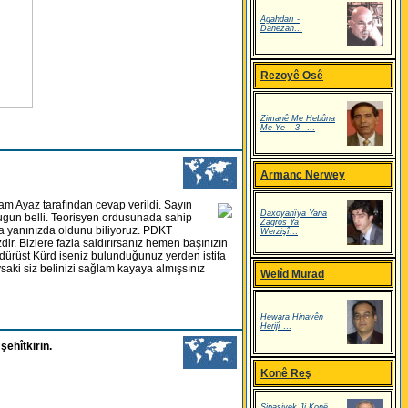
Agahdarı -
Danezan
...
Rezoyê Osê
Zimanê Me Hebûna
Me Ye – 3 –
...
Armanc Nerwey
m Ayaz tarafından cevap verildi. Sayın
Daxoyanîya Yana
dugun belli. Teorisyen ordusunada sahip
Zagros Ya
a yanınızda oldunu biliyoruz. PDKT
Werzişî
...
r. Bizlere fazla saldırırsanız hemen başınızın
 dürüst Kürd iseniz bulunduğunuz yerden istifa
saki siz belinizi sağlam kayaya almışsınız
Welîd Murad
Hewara Hinavên
Herijî
...
şehîtkirin.
Konê Reş
Sipasiyek Ji Konê