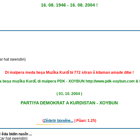
16. 08. 1946 - 16. 08. 2004 !
ar hat xwendin)
Di malpera meda beşa Muzîka Kurdî bi 772 sitran û kilaman amade dibe !
ina beşa muzîka Kurdî, di malpera PDK - XOYBUN http://www.pdk-xoybun.com & h
( 01. 10. 2004 )
PARTIYA DEMOKRAT A KURDISTAN - XOYBUN
(
Zêdetir bixwîne...
| Pûan: 1.25)
da bidin nasîn ...
car hat xwendin)