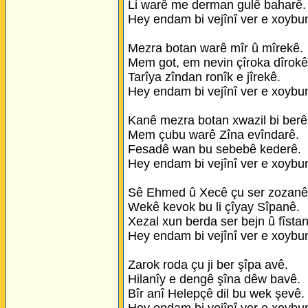
Li warê me derman gulê baharê.
Hey endam bi vejînî ver e xoybu
Mezra botan warê mîr û mîrekê.
Mem got, em nevin çîroka dîrokê
Tarîya zîndan ronîk e jîrekê.
Hey endam bi vejînî ver e xoybu
Kanê mezra botan xwazil bi berê
Mem çubu warê Zîna evîndarê.
Fesadê wan bu sebebê kederê.
Hey endam bi vejînî ver e xoybu
Sê Ehmed û Xecê çu ser zozanê
Wekê kevok bu li çîyay Sîpanê.
Xezal xun berda ser bejn û fîsta
Hey endam bi vejînî ver e xoybu
Zarok roda çu ji ber şîpa avê.
Hilanîy e dengê şîna dêw bavê.
Bîr anî Helepçê dil bu wek şevê.