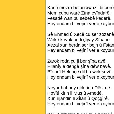
Kanê mezra botan xwazil bi berê
Mem çubu warê Zîna evîndarê.
Fesadê wan bu sebebê kederê.
Hey endam bi vejînî ver e xoybu
Sê Ehmed û Xecê çu ser zozanê
Wekê kevok bu li çîyay Sîpanê.
Xezal xun berda ser bejn û fîsta
Hey endam bi vejînî ver e xoybu
Zarok roda çu ji ber şîpa avê.
Hilanîy e dengê şîna dêw bavê.
Bîr anî Helepçê dil bu wek şevê.
Hey endam bi vejînî ver e xoybu
Neyar hat boy qirkirina Dêsimê.
Hovîtî kirin li Muş û Amedê.
Xun rijandin li Zîlan û Qoçgîrê.
Hey endam bi vejînî ver e xoybu