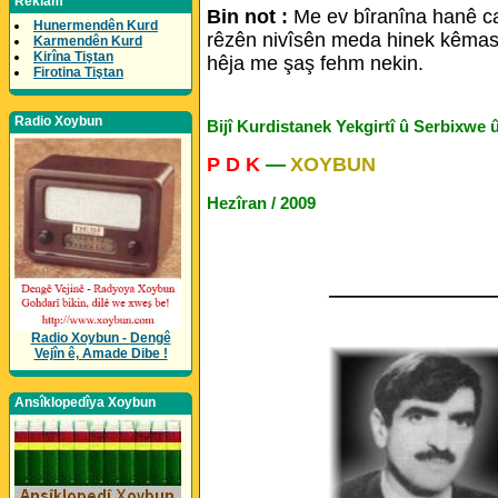
Reklam
Bin not :
Me ev bîranîna hanê ca
Hunermendên Kurd
rêzên nivîsên meda hinek kêmas
Karmendên Kurd
Kirîna Tiştan
hêja me şaş fehm nekin.
Firotina Tiştan
Radio Xoybun
Bijî Kurdistanek Yekgirtî û Serbixwe 
P D K
—
XOYBUN
Hezîran / 2009
_______________
Radio Xoybun - Dengê
Vejîn ê, Amade Dibe !
Ansîklopedîya Xoybun