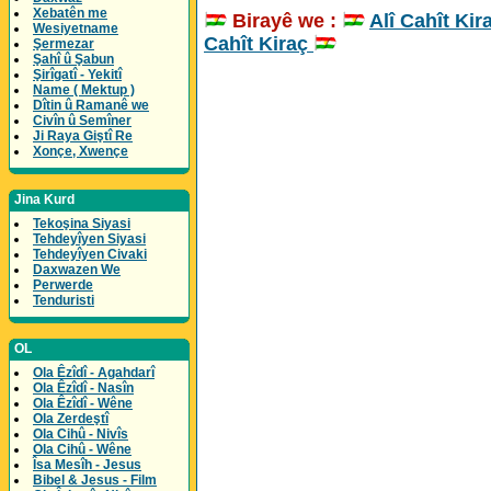
Xebatên me
Birayê we :
Alî Cahît Kir
Wesiyetname
Cahît Kiraç
Şermezar
Şahî û Şabun
Şirîgatî - Yekitî
Name ( Mektup )
Dîtin û Ramanê we
Civîn û Semîner
Ji Raya Giştî Re
Xonçe, Xwençe
Jina Kurd
Tekoşina Siyasi
Tehdeyîyen Siyasi
Tehdeyîyen Civaki
Daxwazen We
Perwerde
Tenduristi
OL
Ola Êzîdî - Agahdarî
Ola Êzîdî - Nasîn
Ola Êzîdî - Wêne
Ola Zerdeştî
Ola Cihû - Nivîs
Ola Cihû - Wêne
Îsa Mesîh - Jesus
Bibel & Jesus - Film