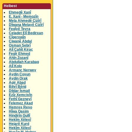
Helbest
Ehmedê Xanî
E. Xanî - Memozîn
Mela Ahmedê Cizîrî
Dîwana Melayê Cizîrî
Feqîyê Teyra
Celadet Elî Bedirxan
Cîgerxwîn
Ciwanê Abdal
Osman Sebrî
Alî Cahît Kiraç
Feqîr Ehmed
Ahîn Zozanî
Abdullah Karabag
Alî Kolo
Armanc Nerwey
Aydin Coşun
Aydin Orak
Agir Abad
Bihrî Bênij
Dildar Îsmail
Ezîz Xemcivîn
Fethî Gezneyî
Felemez Akad
Hemreş Reşo
Hîwa Qasim
Hindirîn Gullî
Hekîm Xêlexî
Hejarê Kurd
Hekîm Xêlexî