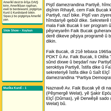
Amerîkî dest bi êrîşa DAIŞ
Piştî damezrandina Partiyê, hîmd
kirin, Amerîkîyan ragihan,
dişînin Rihayê, cem Faik Bucak 
ewê bi berdewamî, piştgiriya
Kurd û Kurdistanê bikin.
Partiyê, razî bike. Piştî van zi
Sipas ji bo piştgiriya Amerîkî
hîmdariyê qebûl dike. Sekreterê P
yan.
mala Faik Bucak li ser program û
pêşneyarên Faik Bucak guherandi
Slide Show – Xoybun
derê dikeve pêşiya programê û bi
dikin.
Faik Bucak, di 21ê tebaxa 1965a
PDKT û Av. Faik Bucak, li Otêla T
sûnd dixwe û beşdarî nav Partiyê 
seroktiya Partiyê, îstifa dike û F
sekreteriyê îstifa dike û Saît Elç
damezrandina “Partiya Demoqrata
Naznavê Av. Faik Bucak yê di nav 
Muzîka Kurdî – 1
(Pêşmergê Welat), yê Şakir Epöz
Elçî (Dûrnas), yê Derwêşê sado 
Welat) bû.