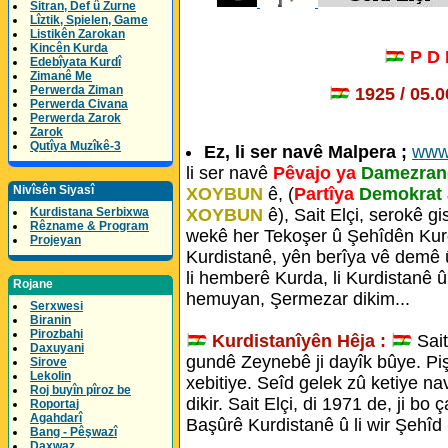
Sitran, Def û Zurne
Lîztik, Spielen, Game
Listikên Zarokan
Kincên Kurda
P D
Edebîyata Kurdî
Zimanê Me
Perwerda Ziman
1925 / 05.
Perwerda Civana
Perwerda Zarok
Zarok
Qutîya Muzîkê-3
Ez, li ser navê Malpera ;
www
li ser navê
Pêvajo ya
Damezrand
Nivîsên Siyasî
XOYBUN
ê, (
Partîya
Demokrat 
XOYBUN
ê), Sait Elçi, serokê gi
Kurdistana Serbixwa
Rêzname & Program
wekê her Tekoşer û Şehîdên Kurd
Projeyan
Kurdistanê, yên berîya vê demê û 
li hemberê Kurda, li Kurdistanê 
Rojane
hemuyan, Şermezar dikim...
Serxwesi
Biranin
Pirozbahi
Kurdistanîyên Hêja :
Sait
Daxuyani
gundê Zeynebê ji dayîk bûye. Piş
Sirove
Lekolin
xebitiye. Seîd gelek zû ketiye nav
Roj buyîn pîroz be
dikir. Sait Elçi, di 1971 de, ji bo
Roportaj
Agahdarî
Başûrê Kurdistanê û li wir Şehîd 
Bang - Pêşwazî
Daxwaz