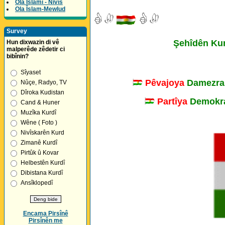
Ola Îslamî - Nivîs
Ola Îslam-Mewlud
Survey
Şehîdên Kurd
Hun dixwazin di vê
malperêde zêdetir ci
bibînin?
Sîyaset
Pêvajoya
Damezra
Nûçe, Radyo, TV
Dîroka Kudistan
Partîya
Demokra
Cand & Huner
Muzîka Kurdî
Wêne ( Foto )
Nivîskarên Kurd
Zimanê Kurdî
Pirtûk û Kovar
Helbestên Kurdî
Dibistana Kurdî
Ansîklopedî
Encama Pirsînê
Pirsînên me