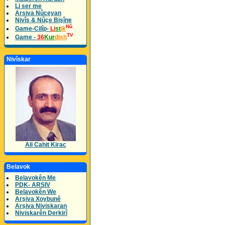
Li ser me
Arsiva Nûceyan
Nivîs & Nûçe Bişîne
Nû
Game-Cilîp-
Li
st
ik
TV
Game -
36
Kur
dish
Nivîskar
Ali Cahit Kirac
Belavok
Belavokên Me
PDK- ARSIV
Belavokên We
Arşiva Xoybunê
Arşiva Niviskaran
Niviskarên Derkirî