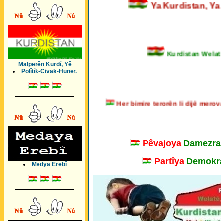
Ya Kurdistan,
Kurdistan Welatê K
Malperên Kurdî, Yê
Polîtîk-Civak-Huner.
_________________
Her bimire terorên li dijê me
Pêvajoya
Damezra
Partîya
Demokra
Medya Erebî
_________________