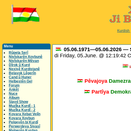
Kurdish
Menu
05.06.1971—05.06.2026 — Saî
Rûpela Serî
di Friday, 05.June. @ 12:19:42
Nivîskarên Xoybunê
Nivîskarên Mêvan
Dîrok û Kurd
Sero
Nexişê Kurdistanê
Belavok Lêgerîn
Cand û Huner
Pêvajoya
Damezra
Helbestên Gel
Forum
Ankêt
Partîya
Demokra
Nuce
Album
Slayd Show
Muzîka Kurdî - 1
Muzîka Kurdî - 2
Kovara Xebat Vejîn
Kovara Xoybun
Pelgeyên bi Kurdî
Perwerdeya Siyasî
Malperên Kurdan