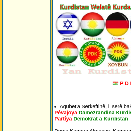
P D
Aqubet'a Serkeftinê, li serê ba
Pêvajoya
Damezrandina Kurdi
Partîya
Demokrat a Kurdistan