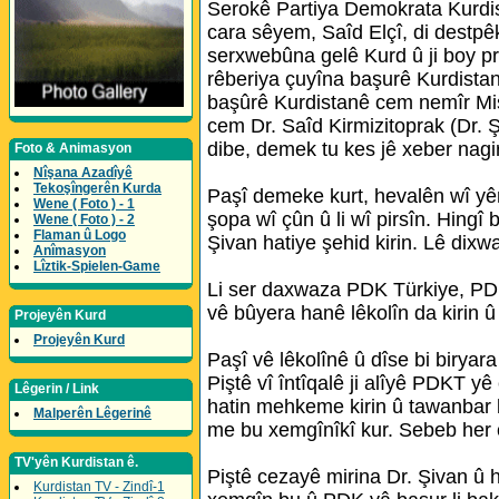
Serokê Partiya Demokrata Kurdi
cara sêyem, Saîd Elçî, di destpê
serxwebûna gelê Kurd û ji boy p
rêberiya çuyîna başurê Kurdistan
başûrê Kurdistanê cem nemîr Mis
cem Dr. Saîd Kirmizitoprak (Dr. 
dibe, demek tu kes jê xeber nagi
Foto & Animasyon
Nîşana Azadîyê
Tekoşîngerên Kurda
Paşî demeke kurt, hevalên wî y
Wene ( Foto ) - 1
şopa wî çûn û li wî pirsîn. Hingî 
Wene ( Foto ) - 2
Flaman û Logo
Şivan hatiye şehid kirin. Lê dixwa
Anîmasyon
Lîztik-Spielen-Game
Li ser daxwaza PDK Türkiye, PDK 
vê bûyera hanê lêkolîn da kirin û 
Projeyên Kurd
Projeyên Kurd
Paşî vê lêkolînê û dîse bi birya
Piştê vî întîqalê ji alîyê PDKT 
Lêgerin / Link
hatin mehkeme kirin û tawanbar b
Malperên Lêgerinê
me bu xemgînîkî kur. Sebeb her ç
TV'yên Kurdistan ê.
Piştê cezayê mirina Dr. Şivan û
Kurdistan TV - Zindî-1