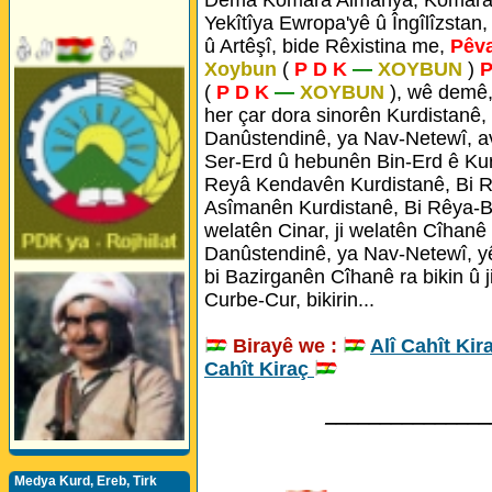
Dema Komara Almanya, Komara 
Yekîtîya Ewropa'yê û Îngîlîzstan,
û Artêşî, bide Rêxistina me,
Pêv
Xoybun
(
P D K
—
XOYBUN
)
P
(
P D K
—
XOYBUN
), wê demê,
her çar dora sinorên Kurdistanê,
Danûstendinê, ya Nav-Netewî, a
Ser-Erd û hebunên Bin-Erd ê Kur
Reyâ Kendavên Kurdistanê, Bi R
Asîmanên Kurdistanê, Bi Rêya-Bej
welatên Cinar, ji welatên Cîhanê 
Danûstendinê, ya Nav-Netewî, yê
bi Bazirganên Cîhanê ra bikin û ji
Curbe-Cur, bikirin...
Birayê we :
Alî Cahît Kir
Cahît Kiraç
_______________
Medya Kurd, Ereb, Tirk