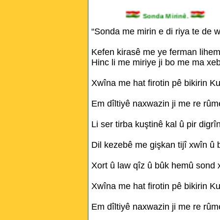
Sonda Mirinê.
“Sonda me mirin e di riya te de w
Kefen kirasê me ye ferman lihem l
Hinc li me miriye ji bo me ma xeb
Xwîna me hat firotin pê bikirin Ku
Em dîltiyê naxwazin ji me re rûme
Li ser tirba kuştinê kal û pir digrî
Dil kezebê me gişkan tijî xwîn û b
Xort û law qîz û bûk hemû sond 
Xwîna me hat firotin pê bikirin Ku
Em dîltiyê naxwazin ji me re rûme