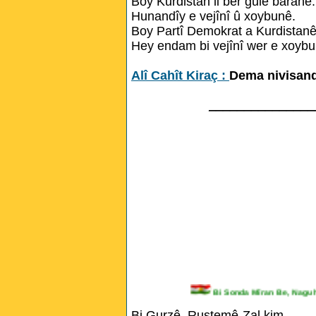
Boy Kurdistan li ber gule baranê.
Hunandîy e vejînî û xoybunê.
Boy Partî Demokrat a Kurdistanê
Hey endam bi vejînî wer e xoybu
Alî Cahît Kiraç :
Dema nivisand
_______________
Bi Sonda Mîran Be, Na
Bi Gurzê, Rustemê-Zal kim.