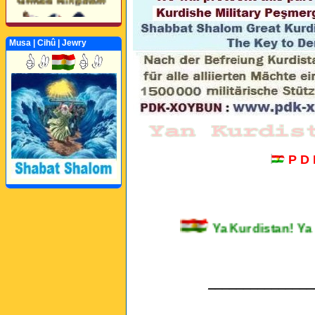
Musa | Cihû | Jewry
Perwerde ya Zimanê
Kurdî û Îngîlîzî
P D
Ya Kurdistan!
_______________