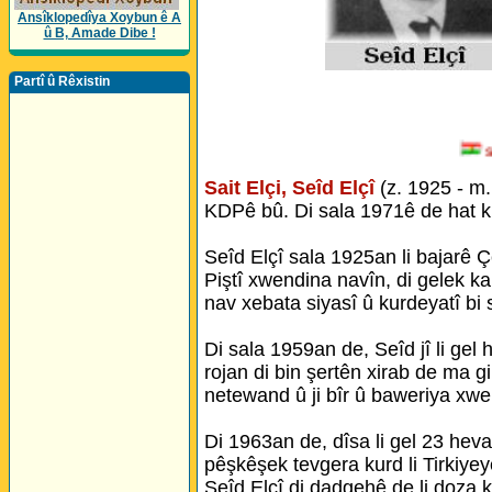
Ansîklopedîya Xoybun ê A
û B, Amade Dibe !
Partî û Rêxistin
Sero
Sait Elçi, Seîd Elçî
(z. 1925 - m.
KDPê bû. Di sala 1971ê de hat k
Seîd Elçî sala 1925an li bajarê 
Piştî xwendina navîn, di gelek ka
nav xebata siyasî û kurdeyatî bi se
Di sala 1959an de, Seîd jî li gel
rojan di bin şertên xirab de ma gi
netewand û ji bîr û baweriya xwe
Di 1963an de, dîsa li gel 23 hev
pêşkêşek tevgera kurd li Tirkiyeyê
Seîd Elçî di dadgehê de li doza k