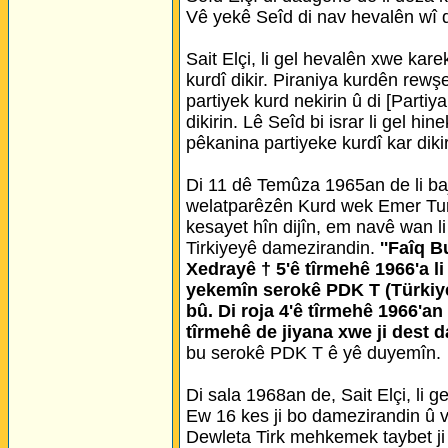
Vê yekê Seîd di nav hevalên wî 
Sait Elçi, li gel hevalên xwe kar
kurdî dikir. Piraniya kurdên rewş
partiyek kurd nekirin û di [Partiy
dikirin. Lê Seîd bi israr li gel h
pêkanina partiyeke kurdî kar dikir
Di 11 dê Temûza 1965an de li baj
welatparêzên Kurd wek Emer Turh
kesayet hîn dijîn, em navê wan l
Tirkiyeyê damezirandin.
''Faîq B
Xedrayê † 5'ê tîrmehê 1966'a l
yekemîn serokê PDK T (Türkiye
bû. Di roja 4'ê tîrmehê 1966'an
tîrmehê de jiyana xwe ji dest da
bu serokê PDK T ê yê duyemîn.
Di sala 1968an de, Sait Elçi, li g
Ew 16 kes ji bo damezirandin û v
Dewleta Tirk mehkemek taybet ji 