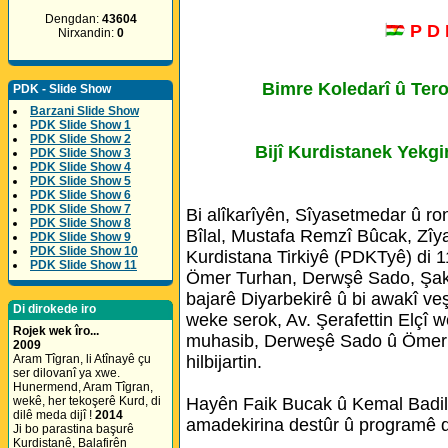
Dengdan:
43604
P D
Nirxandin:
0
Bimre Koledarî û Tero
PDK - Slide Show
Barzani Slide Show
PDK Slide Show 1
PDK Slide Show 2
Bijî Kurdistanek Yekgi
PDK Slide Show 3
PDK Slide Show 4
PDK Slide Show 5
PDK Slide Show 6
PDK Slide Show 7
Bi alîkarîyên, Sîyasetmedar û r
PDK Slide Show 8
Bîlal, Mustafa Remzî Bûcak, Zîy
PDK Slide Show 9
PDK Slide Show 10
Kurdistana Tirkiyê (PDKTyê) di 11
PDK Slide Show 11
Ömer Turhan, Derwşê Sado, Şakir 
bajarê Diyarbekirê û bi awakî veş
Di dirokede iro
weke serok, Av. Şerafettin Elçî
Rojek wek îro...
muhasib, Derweşê Sado û Ömer 
2009
hilbijartin.
Aram Tîgran, li Atînayê çu
ser dilovanî ya xwe.
Hunermend, Aram Tîgran,
Hayên Faik Bucak û Kemal Badil
wekê, her tekoşerê Kurd, di
dilê meda dijî !
2014
amadekirina destûr û programê d
Ji bo parastina başurê
Kurdistanê, Balafirên