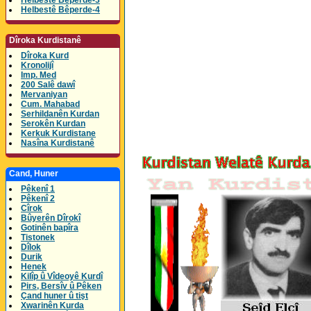
Helbestê Bêperde-3
Helbestê Bêperde-4
Dîroka Kurdistanê
Dîroka Kurd
Kronolijî
Imp. Med
200 Salê dawî
Mervaniyan
Cum. Mahabad
Serhildanên Kurdan
Serokên Kurdan
Kerkuk Kurdistane
Nasîna Kurdistanê
Cand, Huner
Pêkenî 1
Pêkenî 2
Cîrok
Bûyerên Dîrokî
Gotinên bapîra
Tistonek
Dîlok
Durik
Henek
Kilîp û Vîdeoyê Kurdî
Pirs, Bersîv û Pêken
Çand huner û tişt
Xwarinên Kurda