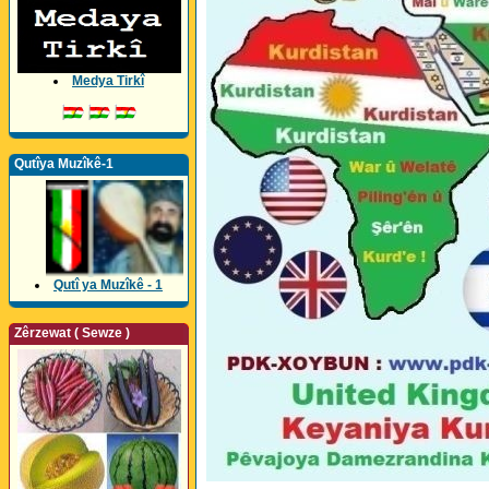
Medya Tirkî
Qutîya Muzîkê-1
Qutî ya Muzîkê - 1
Zêrzewat ( Sewze )