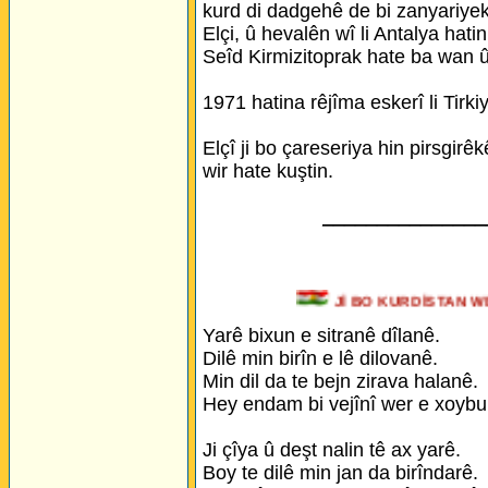
kurd di dadgehê de bi zanyariye
Elçi, û hevalên wî li Antalya hat
Seîd Kirmizitoprak hate ba wan û
1971 hatina rêjîma eskerî li Tirki
Elçî ji bo çareseriya hin pirsgirê
wir hate kuştin.
_______________
Jİ BO KURDİSTAN
Yarê bixun e sitranê dîlanê.
Dilê min birîn e lê dilovanê.
Min dil da te bejn zirava halanê.
Hey endam bi vejînî wer e xoybu
Ji çîya û deşt nalin tê ax yarê.
Boy te dilê min jan da birîndarê.