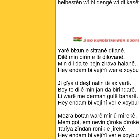
helbestên wî bi dengê wî di kasê
_______________
Jİ BO KURDİSTAN WER E 
Yarê bixun e sitranê dîlanê.
Dilê min birîn e lê dilovanê.
Min dil da te bejn zirava halanê.
Hey endam bi vejînî wer e xoybu
Ji çîya û deşt nalin tê ax yarê.
Boy te dilê min jan da birîndarê.
Li warê me derman gulê baharê.
Hey endam bi vejînî ver e xoybu
Mezra botan warê mîr û mîrekê.
Mem got, em nevin çîroka dîrokê
Tarîya zîndan ronîk e jîrekê.
Hey endam bi vejînî ver e xoybu