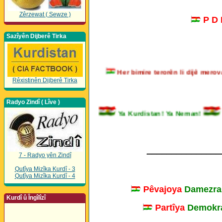
Zêrzewat ( Sewze )
P D
Sazîyên Dijberê Tirka
Her bimire terorên li dijê me
Rêxistinên Dijberê Tirka
Radyo Zindî ( Lîve )
Ya Kurdistan! Ya Neman!
_______________
7 - Radyo yên Zindî
Qutîya Mizîka Kurdî - 3
Qutîya Mizîka Kurdî - 4
Pêvajoya
Damezra
Kurdî û Îngîlîzî
Partîya
Demokra