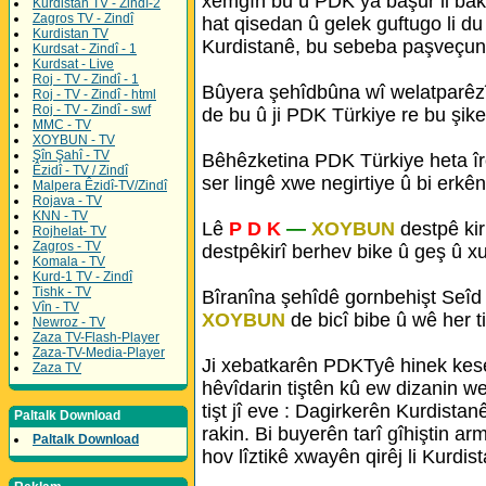
xemgîn bu û PDK yâ başur li bak
Kurdistan TV - Zindî-2
Zagros TV - Zindî
hat qisedan û gelek guftugo li du 
Kurdistan TV
Kurdistanê, bu sebeba paşveçu
Kurdsat - Zindî - 1
Kurdsat - Live
Roj - TV - Zindî - 1
Bûyera şehîdbûna wî welatparêzî
Roj - TV - Zindî - html
Roj - TV - Zindî - swf
de bu û ji PDK Türkiye re bu şik
MMC - TV
XOYBUN - TV
Şîn Şahî - TV
Bêhêzketina PDK Türkiye heta îr
Êzidî - TV / Zindî
ser lingê xwe negirtiye û bi erkê
Malpera Êzidî-TV/Zindî
Rojava - TV
KNN - TV
Lê
P D K
—
XOYBUN
destpê ki
Rojhelat- TV
Zagros - TV
destpêkirî berhev bike û geş û xu
Komala - TV
Kurd-1 TV - Zindî
Tishk - TV
Bîranîna şehîdê gornbehişt Seîd
Vîn - TV
XOYBUN
de bicî bibe û wê her 
Newroz - TV
Zaza TV-Flash-Player
Zaza-TV-Media-Player
Ji xebatkarên PDKTyê hinek kese
Zaza TV
hêvîdarin tiştên kû ew dizanin we
tişt jî eve : Dagirkerên Kurdistan
Paltalk Download
rakin. Bi buyerên tarî gîhiştin 
Paltalk Download
hov lîztikê xwayên qirêj li Kurdis