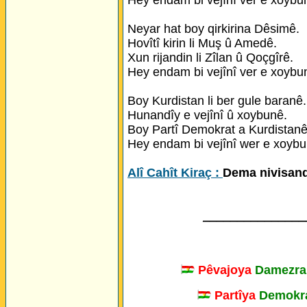
Hey endam bi vejînî ver e xoybu
Neyar hat boy qirkirina Dêsimê.
Hovîtî kirin li Muş û Amedê.
Xun rijandin li Zîlan û Qoçgîrê.
Hey endam bi vejînî ver e xoybu
Boy Kurdistan li ber gule baranê.
Hunandîy e vejînî û xoybunê.
Boy Partî Demokrat a Kurdistanê
Hey endam bi vejînî wer e xoybu
Alî Cahît Kiraç :
Dema nivisand
_______________
Pêvajoya
Damezra
Partîya
Demokra