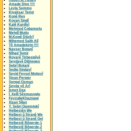
Husên M. Hebeş
Amade Dive !!!!
Leyla Şemmo
Kiyaksar Temir
Konê Reş
Kovan Sindî
Kalê Kurdîsî
Mehmed Çobanoxlu
Mehdî Mutlu
M.Kewê Dilxêrî
Mihemed Salih Alî
Tê Amadekirin !!!!
Navser Botanî
Nîhad Temir
Royarê Tirbesipîyê
Seydayê Dilmeqes
Sebrî Botanî
Sediq Sindavî
Seyid Feysel Mojtevî
Şivan Perwer
Şengal Osman
Seyda yê Arî
Îsmet Dax
Î. Xelîl Şêxmusoglu
FeyzulleKhaznawi
Xizan Şîlan
Y. Sebri Qamişlokî
Helbestên We
Helbest û Stranê We
Helbest û Stranê Gel
Helbestê Bêperde-1
Helbestê Bêperde-2