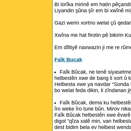
Bi lorîka mirinê em hatin pêçandi
Liyandin şûna şîr em bi xwînê mi
Gazi werin xortno welat çû qeda
Xwîna me hat firotin pê bikirin Ku
Em dîltiyê naxwazin ji me re rûme
Faîk Bucak
Faîk Bûcak, ne tenê siyasetme
helbestên xwe de bang li xort û k
Helbesta xwe ya navdar “Sonda Mi
bo welat feda dikin, li zîndanan j
Faîk Bûcak, dema ku helbestê
îro weke îro tune bûn. Mirov nikar
Faîk Bûcak helbestên xwe êvarê b
digot ”qîza xalê min, van helbest
dest bidim bela ev helbest wenda