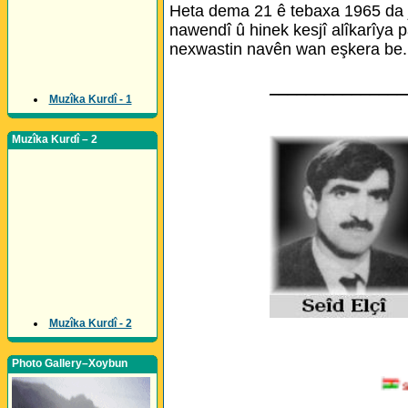
Heta dema 21 ê tebaxa 1965 da 
nawendî û hinek kesjî alîkarîya p
nexwastin navên wan eşkera be.
_______________
Muzîka Kurdî - 1
Muzîka Kurdî – 2
Muzîka Kurdî - 2
Photo Gallery–Xoybun
Serok