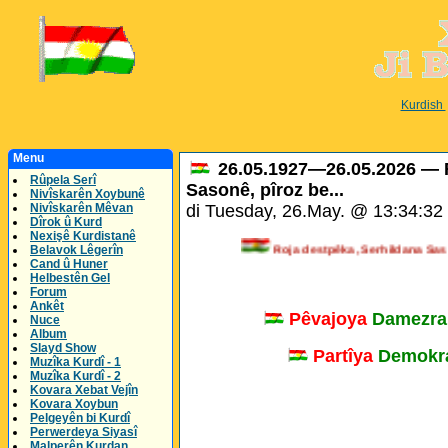
Kurdish
Menu
26.05.1927—26.05.2026 — R
Rûpela Serî
Sasonê, pîroz be...
Nivîskarên Xoybunê
Nivîskarên Mêvan
di Tuesday, 26.May. @ 13:34:3
Dîrok û Kurd
Nexişê Kurdistanê
Roja destpêka, Serhildana S
Belavok Lêgerîn
Cand û Huner
Helbestên Gel
Forum
Ankêt
Pêvajoya
Damezra
Nuce
Album
Slayd Show
Partîya
Demokra
Muzîka Kurdî - 1
Muzîka Kurdî - 2
Kovara Xebat Vejîn
Kovara Xoybun
Pelgeyên bi Kurdî
Perwerdeya Siyasî
Malperên Kurdan