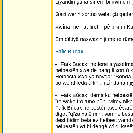
Liyandin şûna şîr em bi xwînê mi
Gazi werin xortno welat çû qeda
Xwîna me hat firotin pê bikirin Ku
Em dîltiyê naxwazin ji me re rûme
Faîk Bucak
Faîk Bûcak, ne tenê siyasetme
helbestên xwe de bang li xort û k
Helbesta xwe ya navdar “Sonda Mi
bo welat feda dikin, li zîndanan j
Faîk Bûcak, dema ku helbestê
îro weke îro tune bûn. Mirov nikar
Faîk Bûcak helbestên xwe êvarê b
digot ”qîza xalê min, van helbest
dest bidim bela ev helbest wenda
helbestên wî bi dengê wî di kasê