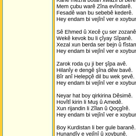
Kanê mezra botan xwazil bi berê
Mem çubu warê Zîna evîndarê.
Fesadê wan bu sebebê kederê.
Hey endam bi vejînî ver e xoybu
Sê Ehmed û Xecê çu ser zozanê
Wekê kevok bu li çîyay Sîpanê.
Xezal xun berda ser bejn û fîsta
Hey endam bi vejînî ver e xoybu
Zarok roda çu ji ber şîpa avê.
Hilanîy e dengê şîna dêw bavê.
Bîr anî Helepçê dil bu wek şevê.
Hey endam bi vejînî ver e xoybu
Neyar hat boy qirkirina Dêsimê.
Hovîtî kirin li Muş û Amedê.
Xun rijandin li Zîlan û Qoçgîrê.
Hey endam bi vejînî ver e xoybu
Boy Kurdistan li ber gule baranê.
Hunandîy e vejînî û xoybunê.