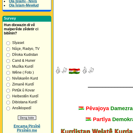
Ola Îslamî - Nivîs
Ola Îslam-Mewlud
Survey
Hun dixwazin di vê
malperêde zêdetir ci
bibînin?
Sîyaset
Nûçe, Radyo, TV
Dîroka Kudistan
Cand & Huner
Muzîka Kurdî
Wêne ( Foto )
Nivîskarên Kurd
_______________
Zimanê Kurdî
Pirtûk û Kovar
Helbestên Kurdî
Dibistana Kurdî
Pêvajoya
Damezra
Ansîklopedî
Partîya
Demokra
Encama Pirsînê
Pirsînên me