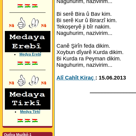
Naguhurim, nazivirim...
_________________
Bi serê Bira û Bav kim.
Bi serê Kur û Birarzî kim.
Tekoşeryê ji bîr nakim.
Naguhurim, nazivirim...
Canê Şirîn feda dikim.
Xoybun dîyarê Kurda dikim.
Medya Erebî
Bi Kurda ra Peyman dikim.
Naguhurim, nazivirim...
_________________
Alî Cahît Kiraç
: 15.06.2013
_______________
Medya Tirkî
Qutîya Muzîkê-1