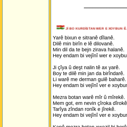
_______________
Jİ BO KURDİSTAN WER E XOYBU
Yarê bixun e sitranê dîlanê.
Dilê min birîn e lê dilovanê.
Min dil da te bejn zirava halanê.
Hey endam bi vejînî wer e xoybu
Ji çîya û deşt nalin tê ax yarê.
Boy te dilê min jan da birîndarê.
Li warê me derman gulê baharê.
Hey endam bi vejînî ver e xoybu
Mezra botan warê mîr û mîrekê.
Mem got, em nevin çîroka dîrokê
Tarîya zîndan ronîk e jîrekê.
Hey endam bi vejînî ver e xoybu