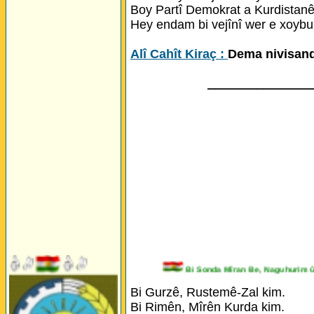
Boy Partî Demokrat a Kurdistanê
Hey endam bi vejînî wer e xoybu
Alî Cahît Kiraç :
Dema nivisand
_______________
Bi Sonda Mîran Be, Naguhuri
Bi Gurzê, Rustemê-Zal kim.
Bi Rimên, Mîrên Kurda kim.