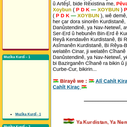
û Artêşî, bide Rêxistina me,
Pêv
Xoybun
(
P D K
—
XOYBUN
)
P
(
P D K
—
XOYBUN
), wê demê,
her çar dora sinorên Kurdistanê,
Danûstendinê, ya Nav-Netewî, a
Ser-Erd û hebunên Bin-Erd ê Kur
Reyâ Kendavên Kurdistanê, Bi R
Asîmanên Kurdistanê, Bi Rêya-Bej
welatên Cinar, ji welatên Cîhanê 
Danûstendinê, ya Nav-Netewî, yê
Muzîka Kurdî – 1
bi Bazirganên Cîhanê ra bikin û ji
Curbe-Cur, bikirin...
Birayê we :
Alî Cahît Kir
Cahît Kiraç
_______________
Muzîka Kurdî - 1
Ya Kurdistan, Ya 
Muzîka Kurdî – 2