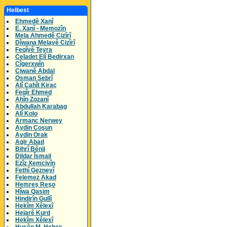
Helbest
Ehmedê Xanî
E. Xanî - Memozîn
Mela Ahmedê Cizîrî
Dîwana Melayê Cizîrî
Feqîyê Teyra
Celadet Elî Bedirxan
Cîgerxwîn
Ciwanê Abdal
Osman Sebrî
Alî Cahît Kiraç
Feqîr Ehmed
Ahîn Zozanî
Abdullah Karabag
Alî Kolo
Armanc Nerwey
Aydin Coşun
Aydin Orak
Agir Abad
Bihrî Bênij
Dildar Îsmail
Ezîz Xemcivîn
Fethî Gezneyî
Felemez Akad
Hemreş Reşo
Hîwa Qasim
Hindirîn Gullî
Hekîm Xêlexî
Hejarê Kurd
Hekîm Xêlexî