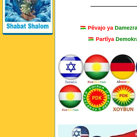
Perwerde ya Zimanê
_______________
Kurdî û Îngîlîzî
Pêvajo ya
Damezra
Partîya
Demokra