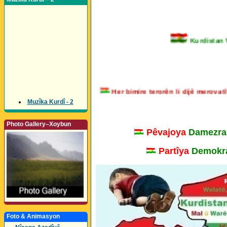
Kurdistan Wel
Her bimire terorên li dijê merovat
Muzîka Kurdî - 2
Photo Gallery–Xoybun
Pêvajoya
Damezra
Partîya
Demokra
Foto & Animasyon