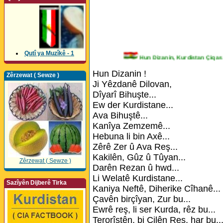
Qutî ya Muzîkê - 1
Hun Dizanin, Kurdistan Ç
Hun Dizanin !
Zêrzewat ( Sewze )
Ji Yêzdanê Dilovan,
Dîyarî Bihuşte...
Ew der Kurdistane...
Ava Bihuştê...
Kanîya Zemzemê...
Hebuna li bin Axê...
Zêrê Zer û Ava Reş...
Kakilên, Gûz û Tûyan...
Zêrzewat ( Sewze )
Darên Rezan û hwd...
Li Welatê Kurdistane...
Sazîyên Dijberê Tirka
Kaniya Neftê, Diherike Cîhanê...
Çavên birçîyan, Zur bu...
Ewrê reş, li ser Kurda, rêz bu...
Terorîstên, bi Cilên Reş, har bu..