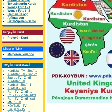
Nîşana Azadîyê
Tekoşîngerên Kurda
Wene ( Foto ) - 1
Wene ( Foto ) - 2
Flaman û Logo
Anîmasyon
Lîztik-Spielen-Game
Projeyên Kurd
Projeyên Kurd
Lêgerin / Link
Malperên Lêgerinê
TV'yên Kurdistan ê.
Kurdistan TV - Zindî-1
Kurdistan TV - Zindî-2
Zagros TV - Zindî
Kurdistan TV
Kurdsat - Zindî - 1
Kurdsat - Live
Roj - TV - Zindî - 1
Roj - TV - Zindî - html
Roj - TV - Zindî - swf
MMC - TV
XOYBUN - TV
Şîn Şahî - TV