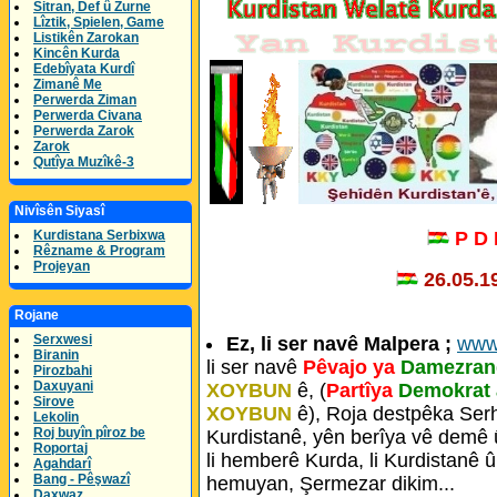
Sitran, Def û Zurne
Lîztik, Spielen, Game
Listikên Zarokan
Kincên Kurda
Edebîyata Kurdî
Zimanê Me
Perwerda Ziman
Perwerda Civana
Perwerda Zarok
Zarok
Qutîya Muzîkê-3
Nivîsên Siyasî
P D
Kurdistana Serbixwa
Rêzname & Program
Projeyan
26.05.1
Rojane
Serxwesi
Ez, li ser navê Malpera ;
www
Biranin
li ser navê
Pêvajo ya
Damezrand
Pirozbahi
Daxuyani
XOYBUN
ê, (
Partîya
Demokrat 
Sirove
XOYBUN
ê), Roja destpêka Ser
Lekolin
Roj buyîn pîroz be
Kurdistanê, yên berîya vê demê û 
Roportaj
li hemberê Kurda, li Kurdistanê 
Agahdarî
Bang - Pêşwazî
hemuyan, Şermezar dikim...
Daxwaz