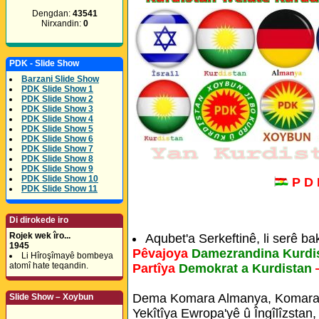
Dengdan:
43541
Nirxandin:
0
PDK - Slide Show
Barzani Slide Show
PDK Slide Show 1
PDK Slide Show 2
PDK Slide Show 3
PDK Slide Show 4
PDK Slide Show 5
PDK Slide Show 6
PDK Slide Show 7
PDK Slide Show 8
PDK Slide Show 9
PDK Slide Show 10
P D
PDK Slide Show 11
Di dirokede iro
Rojek wek îro...
Aqubet'a Serkeftinê, li serê ba
1945
Pêvajoya
Damezrandina Kurdi
Li Hîroşîmayê bombeya
atomî hate teqandin.
Partîya
Demokrat a Kurdistan
Dema Komara Almanya, Komara 
Slide Show – Xoybun
Yekîtîya Ewropa'yê û Îngîlîzstan,