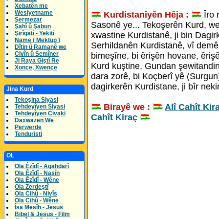
Xebatên me
Wesiyetname
Kurdistanîyên Hêja :
Îro 
Şermezar
Sasonê ye... Tekoşerên Kurd, we
Şahî û Şabun
Şirîgatî - Yekitî
xwastine Kurdistanê, ji bin Dagi
Name ( Mektup )
Serhildanên Kurdistanê, vî demê 
Dîtin û Ramanê we
Civîn û Semîner
bimeşîne, bi êrişên hovane, êriş
Ji Raya Giştî Re
Kurd kuştine, Gundan şewitandine
Xonçe, Xwençe
dara zorê, bi Koçberî yê (Surgun
dagirkerên Kurdistane, ji bîr nekin
Jina Kurd
Tekoşina Siyasi
Birayê we :
Alî Cahît Kir
Tehdeyîyen Siyasi
Tehdeyîyen Civaki
Cahît Kiraç
Daxwazen We
Perwerde
Tenduristi
OL
Ola Êzîdî - Agahdarî
Ola Êzîdî - Nasîn
Ola Êzîdî - Wêne
Ola Zerdeştî
Ola Cihû - Nivîs
Ola Cihû - Wêne
Îsa Mesîh - Jesus
Bibel & Jesus - Film