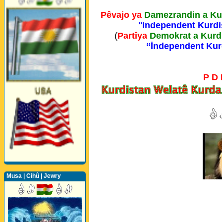
Pêvajo ya
Damezrandin a Ku
''Independent Kurdi
(
Partîya
Demokrat a Kurd
‘‘İndependent Kur
P D
Musa | Cihû | Jewry
Şêr