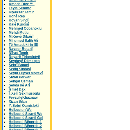
Husên M. Hebeş
Amade Dive !!!!
Leyla Şemmo
Kiyaksar Temir
Konê Reş
Kovan Sindî
Kalê Kurdîsî
Mehmed Çobanoxlu
Mehdî Mutlu
M.Kewê Dilxêrî
Mihemed Salih Alî
Tê Amadekirin !!!!
Navser Botanî
Nîhad Temir
Royarê Tirbesipîyê
Seydayê Dilmeqes
Sebrî Botanî
Sediq Sindavî
Seyid Feysel Mojtevî
Şivan Perwer
Şengal Osman
Seyda yê Arî
Îsmet Dax
Î. Xelîl Şêxmusoglu
FeyzulleKhaznawi
Xizan Şîlan
Y. Sebri Qamişlokî
Helbestên We
Helbest û Stranê We
Helbest û Stranê Gel
Helbestê Bêperde-1
Helbestê Bêperde-2