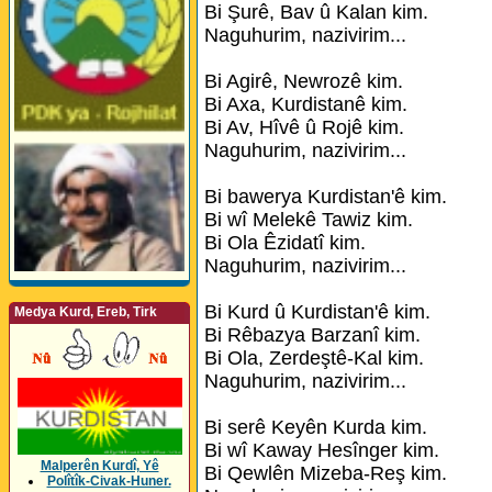
Bi Şurê, Bav û Kalan kim.
Naguhurim, nazivirim...
Bi Agirê, Newrozê kim.
Bi Axa, Kurdistanê kim.
Bi Av, Hîvê û Rojê kim.
Naguhurim, nazivirim...
Bi bawerya Kurdistan'ê kim.
Bi wî Melekê Tawiz kim.
Bi Ola Êzidatî kim.
Naguhurim, nazivirim...
Bi Kurd û Kurdistan'ê kim.
Medya Kurd, Ereb, Tirk
Bi Rêbazya Barzanî kim.
Bi Ola, Zerdeştê-Kal kim.
Naguhurim, nazivirim...
Bi serê Keyên Kurda kim.
Bi wî Kaway Hesînger kim.
Malperên Kurdî, Yê
Bi Qewlên Mizeba-Reş kim.
Polîtîk-Civak-Huner.