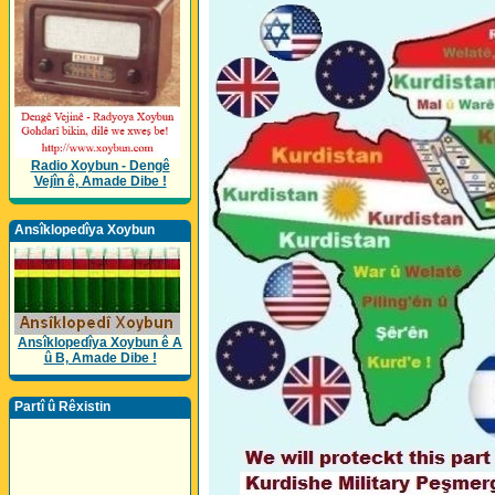
Radio Xoybun - Dengê
Vejîn ê, Amade Dibe !
Ansîklopedîya Xoybun
Ansîklopedîya Xoybun ê A
û B, Amade Dibe !
Partî û Rêxistin