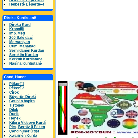
Helbestê Bêperde-3
Helbestê Bêperde-4
Dîroka Kurdistanê
Dîroka Kurd
Kronolijî
Imp. Med
200 Salê dawî
Mervaniyan
Cum. Mahabad
Serhildanên Kurdan
Serokên Kurdan
Kerkuk Kurdistane
Nasîna Kurdistanê
Cand, Huner
Pêkenî 1
Pêkenî 2
Cîrok
Bûyerên Dîrokî
Gotinên bapîra
Tistonek
Dîlok
Durik
Henek
Kilîp û Vîdeoyê Kurdî
Pirs, Bersîv û Pêken
Çand huner û tişt
Xwarinên Kurda