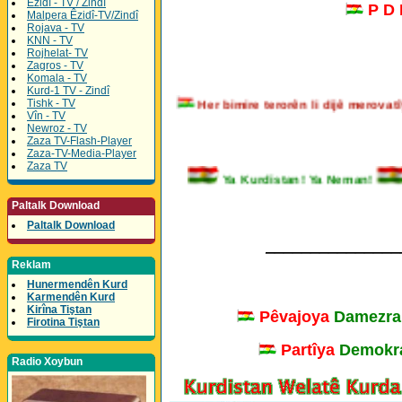
Êzidî - TV / Zindî
P D
Malpera Êzidî-TV/Zindî
Rojava - TV
KNN - TV
Rojhelat- TV
Zagros - TV
Komala - TV
Kurd-1 TV - Zindî
Her bimire terorên li dijê merovat
Tishk - TV
Vîn - TV
Newroz - TV
Zaza TV-Flash-Player
Zaza-TV-Media-Player
Zaza TV
Ya Kurdistan! Ya Neman!
Paltalk Download
Paltalk Download
_______________
Reklam
Hunermendên Kurd
Karmendên Kurd
Kirîna Tiştan
Pêvajoya
Damezra
Firotina Tiştan
Partîya
Demokra
Radio Xoybun