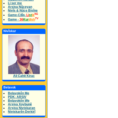
Li ser me
Arsiva Nûceyan
Nivîs & Nûçe Bişîne
Nû
Game-Cilîp-
Li
st
ik
TV
Game -
36
Kur
dish
Nivîskar
Ali Cahit Kirac
Belavok
Belavokên Me
PDK- ARSIV
Belavokên We
Arşiva Xoybunê
Arşiva Niviskaran
Niviskarên Derkirî