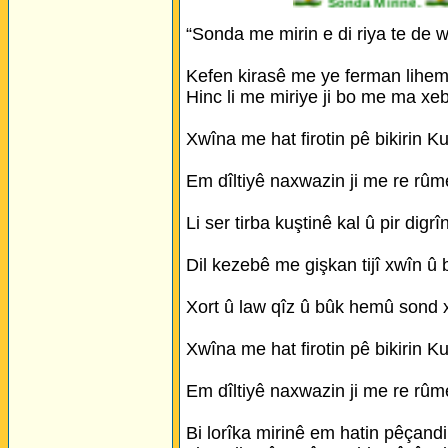
Sonda Mirinê.
“Sonda me mirin e di riya te de w
Kefen kirasê me ye ferman lihem l
Hinc li me miriye ji bo me ma xeb
Xwîna me hat firotin pê bikirin Ku
Em dîltiyê naxwazin ji me re rûme
Li ser tirba kuştinê kal û pir digrî
Dil kezebê me gişkan tijî xwîn û b
Xort û law qîz û bûk hemû sond 
Xwîna me hat firotin pê bikirin Ku
Em dîltiyê naxwazin ji me re rûme
Bi lorîka mirinê em hatin pêçandi