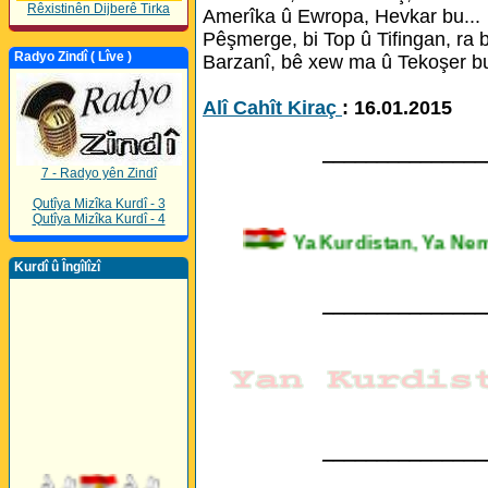
Rêxistinên Dijberê Tirka
Amerîka û Ewropa, Hevkar bu...
Pêşmerge, bi Top û Tifingan, ra b
Radyo Zindî ( Lîve )
Barzanî, bê xew ma û Tekoşer bu
Alî Cahît Kiraç
: 16.01.2015
_______________
7 - Radyo yên Zindî
Qutîya Mizîka Kurdî - 3
Qutîya Mizîka Kurdî - 4
Ya Kurdistan, Ya 
Kurdî û Îngîlîzî
_______________
_______________