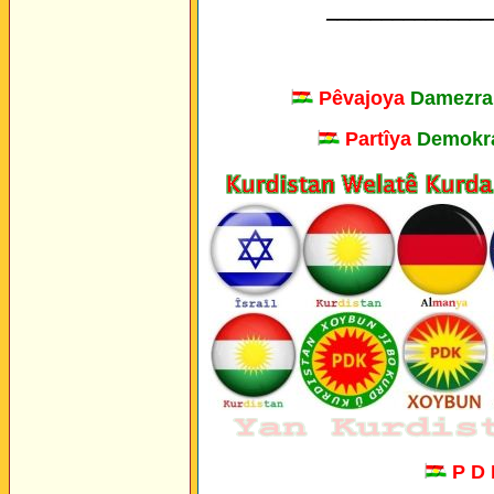
_______________
Pêvajoya
Damezra
Partîya
Demokra
P D