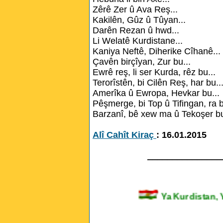
Zêrê Zer û Ava Reş...
Kakilên, Gûz û Tûyan...
Darên Rezan û hwd...
Li Welatê Kurdistane...
Kaniya Neftê, Diherike Cîhanê...
Çavên birçîyan, Zur bu...
Ewrê reş, li ser Kurda, rêz bu...
Terorîstên, bi Cilên Reş, har bu..
Amerîka û Ewropa, Hevkar bu...
Pêşmerge, bi Top û Tifingan, ra b
Barzanî, bê xew ma û Tekoşer bu
Alî Cahît Kiraç
: 16.01.2015
_______________
Ya Kurdista