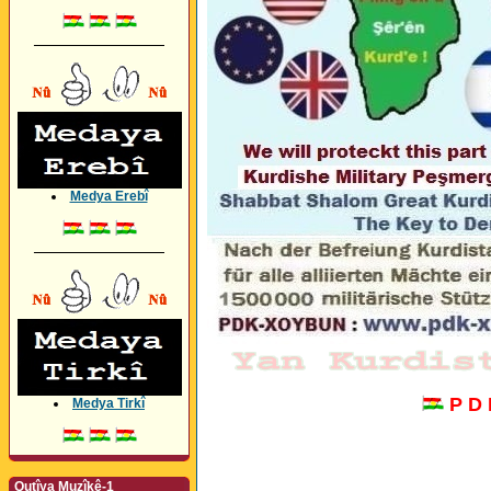
_________________
Medya Erebî
_________________
P D
Medya Tirkî
Qutîya Muzîkê-1