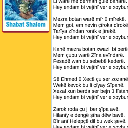
Li warê me derman gulê baharê.
Hey endam bi vejînî ver e xoybu
Mezra botan warê mîr û mîrekê.
Mem got, em nevin çîroka dîrokê
Tarîya zîndan ronîk e jîrekê.
Hey endam bi vejînî ver e xoybu
Kanê mezra botan xwazil bi berê
Mem çubu warê Zîna evîndarê.
Fesadê wan bu sebebê kederê.
Hey endam bi vejînî ver e xoybu
Sê Ehmed û Xecê çu ser zozanê
Wekê kevok bu li çîyay Sîpanê.
Xezal xun berda ser bejn û fîsta
Hey endam bi vejînî ver e xoybu
Zarok roda çu ji ber şîpa avê.
Hilanîy e dengê şîna dêw bavê.
Bîr anî Helepçê dil bu wek şevê.
Hey endam bi vejînî ver e xoybu