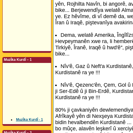
yên, Rojhilta Navîn, bi angorê, a
bike... Berjewendîya welatê Alm
ye. Ez hêvîme, di vî demê da, we
Îran û Iraqê, piştevanîya avakiri
Dema, welatê Amerika, Îngîlîzs
Hevpeymanên xwe ra, li hemberê,
Tirkiyê, Îranê, Iraqê û hwd'ê'', 
bike...
Muzîka Kurdî – 1
Nîv'ê, Gaz û Neft'a Kurdistanê
Kurdistanê ra ye !!!
Nîv'ê, Qezenc'ên, Çem, Gol û 
ji Ser-Edê û ji Bin-Erdê, Kurdist
Kurdistanê ra ye !!!
80% ji çavkaniyên dewlemendiya
Afrîkayê yên di Nexşeya Kurdist
Muzîka Kurdî - 1
bidin hevalbendên Kurdistanê ...
bo mûçe, alavên leşkerî û xerci
Muzîka Kurdî – 2