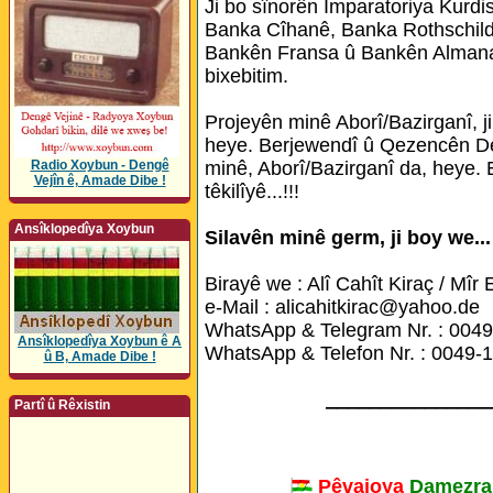
Ji bo sînorên Împaratoriya Kurd
Banka Cîhanê, Banka Rothschild
Bankên Fransa û Bankên Almanan 
bixebitim.
Projeyên minê Aborî/Bazirganî, 
heye. Berjewendî û Qezencên Dev
Radio Xoybun - Dengê
minê, Aborî/Bazirganî da, heye. 
Vejîn ê, Amade Dibe !
têkilîyê...!!!
Ansîklopedîya Xoybun
Silavên minê germ, ji boy we...
Birayê we : Alî Cahît Kiraç / Mîr 
e-Mail : alicahitkirac@yahoo.de
WhatsApp & Telegram Nr. : 004
Ansîklopedîya Xoybun ê A
WhatsApp & Telefon Nr. : 0049
û B, Amade Dibe !
_______________
Partî û Rêxistin
Pêvajoya
Damezra