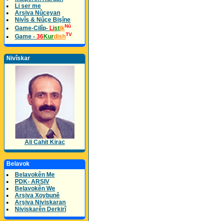
Li ser me
Arsiva Nûceyan
Nivîs & Nûçe Bişîne
Nû
Game-Cilîp-
Li
st
ik
TV
Game -
36
Kur
dish
Nivîskar
Ali Cahit Kirac
Belavok
Belavokên Me
PDK- ARSIV
Belavokên We
Arşiva Xoybunê
Arşiva Niviskaran
Niviskarên Derkirî