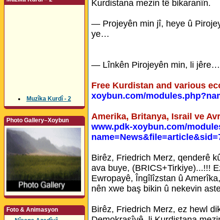
Kurdistana mezin tê bikaranîn.
— Projeyên min jî, heye û Piroje
ye…
— Lînkên Pirojeyên min, li jêre…
Free Kurdistan and various ec
xoybun.com/modules.php?nam
Muzîka Kurdî - 2
Amerika, Britanya, Israil ve Av
Photo Gallery–Xoybun
www.pdk-xoybun.com/module
name=News&file=article&sid=
Birêz, Friedrich Merz, qenderê 
ava buye, (BRICS+Tirkiye)...!!!
Ewropayê, Îngîlîzstan û Amerîka,
nên xwe baş bikin û nekevin aste
Birêz, Friedrich Merz, ez hewl 
Foto & Animasyon
Demokrasîyê, li Kurdistana mezin 