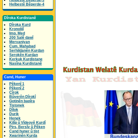
Helbestê Bêperde-3
Helbestê Bêperde-4
Dîroka Kurdistanê
Dîroka Kurd
Kronolijî
Imp. Med
200 Salê dawî
Mervaniyan
Cum. Mahabad
Serhildanên Kurdan
Serokên Kurdan
Kerkuk Kurdistane
Nasîna Kurdistanê
Cand, Huner
Pêkenî 1
Pêkenî 2
Cîrok
Bûyerên Dîrokî
Gotinên bapîra
Tistonek
Dîlok
Durik
Henek
Kilîp û Vîdeoyê Kurdî
Pirs, Bersîv û Pêken
Çand huner û tişt
Xwarinên Kurda