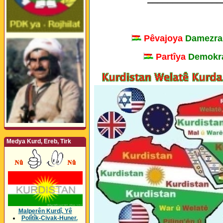
Pêvajoya
Damezra
Partîya
Demokra
Medya Kurd, Ereb, Tirk
Malperên Kurdî, Yê
Polîtîk-Civak-Huner.