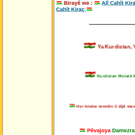
Birayê we :
Alî Cahît Kir
Cahît Kiraç
_______________
Ya Kurdista
Kurdistan Welatê Kur
Her bimire terorên li dijê 
Pêvajoya
Damezra