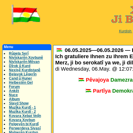
Kurdish
Menu
06.05.2025—06.05.2026 — B
Rûpela Serî
Ich gratuliere Ihnen zu Ihrem E
Nivîskarên Xoybunê
Nivîskarên Mêvan
Merz, ji bo serokatî ya we, ji di
Dîrok û Kurd
di Wednesday, 06.May. @ 12:0
Nexişê Kurdistanê
Belavok Lêgerîn
Cand û Huner
Pêvajoya
Damezra
Helbestên Gel
Forum
Partîya
Demokra
Ankêt
Nuce
Album
Slayd Show
Muzîka Kurdî - 1
Muzîka Kurdî - 2
Kovara Xebat Vejîn
Kovara Xoybun
Pelgeyên bi Kurdî
Perwerdeya Siyasî
Malperên Kurdan