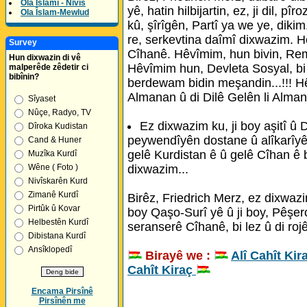
Ola Îslamî - Nivîs
yê, hatin hilbijartin, ez, ji dil, pîr
Ola Îslam-Mewlud
kû, şîrîgên, Partî ya we ye, dikim
re, serkevtina daîmî dixwazim. Hê
Survey
Cîhanê. Hêvîmim, hun bivin, Rem
Hun dixwazin di vê
Hêvîmim hun, Devleta Sosyal, b
malperêde zêdetir ci
bibînin?
berdewam bidin meşandin...!!! Hê
Almanan û di Dilê Gelên li Almany
Sîyaset
Nûçe, Radyo, TV
Ez dixwazim ku, ji boy aşitî û
Dîroka Kudistan
peywendîyên dostane û alîkarîyê
Cand & Huner
gelê Kurdistan ê û gelê Cîhan ê b
Muzîka Kurdî
dixwazim...
Wêne ( Foto )
Nivîskarên Kurd
Zimanê Kurdî
Birêz, Friedrich Merz, ez dixwazi
Pirtûk û Kovar
boy Qaşo-Surî yê û ji boy, Pêşero
Helbestên Kurdî
seranserê Cîhanê, bi lez û di rojên
Dibistana Kurdî
Ansîklopedî
Birayê we :
Alî Cahît Kir
Cahît Kiraç
Encama Pirsînê
Pirsînên me