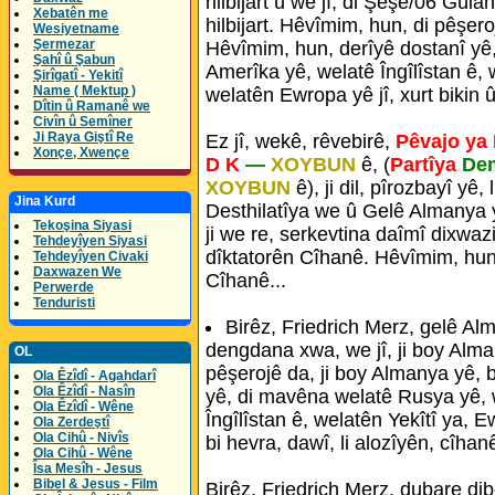
hilbijart û we jî, di Şeşê/06 Gûl
Xebatên me
hilbijart. Hêvîmim, hun, di pêşero
Wesiyetname
Şermezar
Hêvîmim, hun, derîyê dostanî yê
Şahî û Şabun
Amerîka yê, welatê Îngîlîstan ê, 
Şirîgatî - Yekitî
Name ( Mektup )
welatên Ewropa yê jî, xurt bikin û
Dîtin û Ramanê we
Civîn û Semîner
Ji Raya Giştî Re
Ez jî, wekê, rêvebirê,
Pêvajo ya
Xonçe, Xwençe
D K
—
XOYBUN
ê, (
Partîya
Dem
XOYBUN
ê), ji dil, pîrozbayî yê,
Jina Kurd
Desthilatîya we û Gelê Almanya y
Tekoşina Siyasi
ji we re, serkevtina daîmî dixwazi
Tehdeyîyen Siyasi
dîktatorên Cîhanê. Hêvîmim, hun 
Tehdeyîyen Civaki
Daxwazen We
Cîhanê...
Perwerde
Tenduristi
Birêz, Friedrich Merz, gelê Al
dengdana xwa, we jî, ji boy Alman
OL
pêşerojê da, ji boy Almanya yê, b
Ola Êzîdî - Agahdarî
Ola Êzîdî - Nasîn
yê, di mavêna welatê Rusya yê, 
Ola Êzîdî - Wêne
Îngîlîstan ê, welatên Yekîtî ya, 
Ola Zerdeştî
Ola Cihû - Nivîs
bi hevra, dawî, li alozîyên, cîhanê
Ola Cihû - Wêne
Îsa Mesîh - Jesus
Bibel & Jesus - Film
Birêz, Friedrich Merz, dubare di