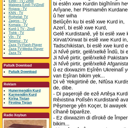
Êzidî - TV / Zindî
bi eslên xwe Kurdin bigîhînim h
Malpera Êzidî-TV/Zindî
Rojava - TV
Arîyane, her Pismamên Kurdane û
KNN - TV
û her wiha
Rojhelat- TV
Zagros - TV
Belûçên ku bi eslê xwe Kurd in,
Komala - TV
Azerî, bi eslê xwe Kurd,
Kurd-1 TV - Zindî
Tishk - TV
Gelê Kurdistanê, yê bi eslê xwe 
Vîn - TV
Xirvat/Xirwat bi eslê xwe Kurd in,
Newroz - TV
Zaza TV-Flash-Player
Tadschikistan, bi eslê xwe kurd e
Zaza-TV-Media-Player
Ji Nîvê pirtir, gelê/xelkê Îndû, bi
Zaza TV
Ji Nîvê pirtir, gelê/xelkê Pakista
Ji Nîvê pirtir, gelê/xelkê Afganis
Paltalk Download
û ez dixwazim Eşîrên Ukreinalî yê
Paltalk Download
van Eşîran bikim yek...
Di vê Yekgirtinê de, Nifûsa Kurdi
Reklam
de, dibe.
Hunermendên Kurd
- Di paşerojê de ezê Artêşa Kur
Karmendên Kurd
Kirîna Tiştan
Rêxistina Polîsên Kurdistanê av
Firotina Tiştan
Pêşmerge yên Koçer, bi awayek
cîhanê biparêze.
Radio Xoybun
- Ez dixwazim di dîrokê de Împer
bikim...