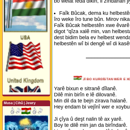
bo welat feda dikin, li zîndanan j
Faîk Bûcak, dema ku helbestê
îro weke îro tune bûn. Mirov nikar
Faîk Bûcak helbestên xwe êvarê b
digot ”qîza xalê min, van helbest
dest bidim bela ev helbest wenda
helbestên wî bi dengê wî di kasê
_______________
Jİ BO KURDİSTAN WER 
Yarê bixun e sitranê dîlanê.
Dilê min birîn e lê dilovanê.
Min dil da te bejn zirava halanê.
Musa | Cihû | Jewry
Hey endam bi vejînî wer e xoybu
Perwerde ya Zimanê
Ji çîya û deşt nalin tê ax yarê.
Kurdî û Îngîlîzî
Boy te dilê min jan da birîndarê.