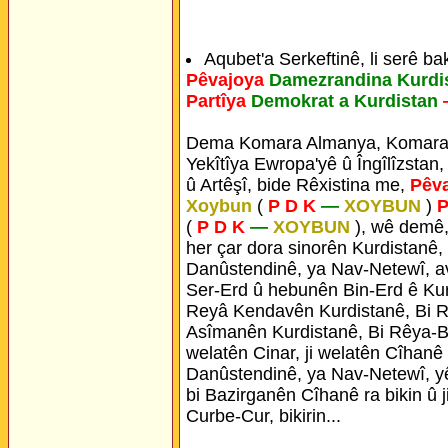
Aqubet'a Serkeftinê, li serê ba
Pêvajoya
Damezrandina Kurdi
Partîya
Demokrat a Kurdistan
Dema Komara Almanya, Komara 
Yekîtîya Ewropa'yê û Îngîlîzstan,
û Artêşî, bide Rêxistina me,
Pêv
Xoybun
(
P D K
—
XOYBUN
)
P
(
P D K
—
XOYBUN
), wê demê,
her çar dora sinorên Kurdistanê,
Danûstendinê, ya Nav-Netewî, a
Ser-Erd û hebunên Bin-Erd ê Kur
Reyâ Kendavên Kurdistanê, Bi R
Asîmanên Kurdistanê, Bi Rêya-Bej
welatên Cinar, ji welatên Cîhanê 
Danûstendinê, ya Nav-Netewî, yê
bi Bazirganên Cîhanê ra bikin û ji
Curbe-Cur, bikirin...