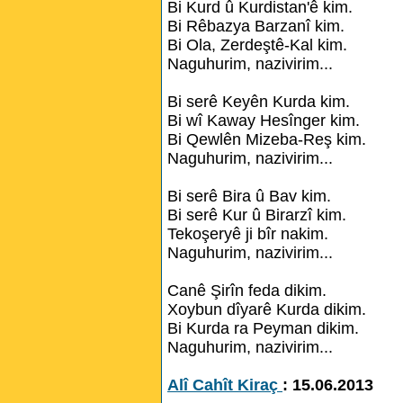
Bi Kurd û Kurdistan'ê kim.
Bi Rêbazya Barzanî kim.
Bi Ola, Zerdeştê-Kal kim.
Naguhurim, nazivirim...
Bi serê Keyên Kurda kim.
Bi wî Kaway Hesînger kim.
Bi Qewlên Mizeba-Reş kim.
Naguhurim, nazivirim...
Bi serê Bira û Bav kim.
Bi serê Kur û Birarzî kim.
Tekoşeryê ji bîr nakim.
Naguhurim, nazivirim...
Canê Şirîn feda dikim.
Xoybun dîyarê Kurda dikim.
Bi Kurda ra Peyman dikim.
Naguhurim, nazivirim...
Alî Cahît Kiraç
: 15.06.2013