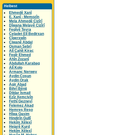
Helbest
Ehmedê Xanî
E. Xanî - Memozîn
Mela Ahmedê Cizîrî
Dîwana Melayê Cizîrî
Feqîyê Teyra
Celadet Elî Bedirxan
Cîgerxwîn
Ciwanê Abdal
Osman Sebrî
Alî Cahît Kiraç
Feqîr Ehmed
Ahîn Zozanî
Abdullah Karabag
Alî Kolo
Armanc Nerwey
Aydin Coşun
Aydin Orak
Agir Abad
Bihrî Bênij
Dildar Îsmail
Ezîz Xemcivîn
Fethî Gezneyî
Felemez Akad
Hemreş Reşo
Hîwa Qasim
Hindirîn Gullî
Hekîm Xêlexî
Hejarê Kurd
Hekîm Xêlexî