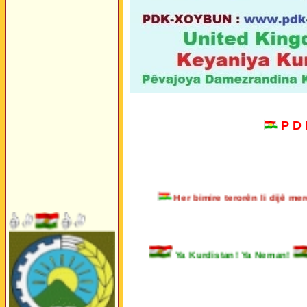
P D
Her bimire terorên li dijê 
Ya Kurdistan! Ya Neman!
_______________