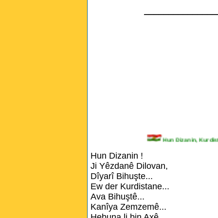
_______________
Hun Dizanin, Kur
Hun Dizanin !
Ji Yêzdanê Dilovan,
Dîyarî Bihuşte...
Ew der Kurdistane...
Ava Bihuştê...
Kanîya Zemzemê...
Hebuna li bin Axê...