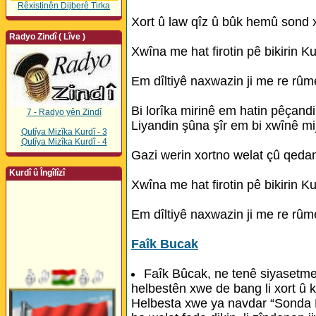
Rêxistinên Dijberê Tirka
Xort û law qîz û bûk hemû sond 
Radyo Zindî ( Lîve )
Xwîna me hat firotin pê bikirin Ku
Em dîltiyê naxwazin ji me re rûme
Bi lorîka mirinê em hatin pêçandi
7 - Radyo yên Zindî
Liyandin şûna şîr em bi xwînê mi
Qutîya Mizîka Kurdî - 3
Qutîya Mizîka Kurdî - 4
Gazi werin xortno welat çû qeda
Kurdî û Îngîlîzî
Xwîna me hat firotin pê bikirin Ku
Em dîltiyê naxwazin ji me re rûme
Faîk Bucak
Faîk Bûcak, ne tenê siyasetme
helbestên xwe de bang li xort û k
Helbesta xwe ya navdar “Sonda Mi