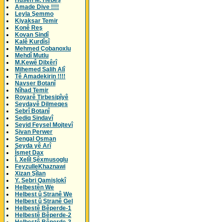
Husên M. Hebeş
Amade Dive !!!!
Leyla Şemmo
Kiyaksar Temir
Konê Reş
Kovan Sindî
Kalê Kurdîsî
Mehmed Çobanoxlu
Mehdî Mutlu
M.Kewê Dilxêrî
Mihemed Salih Alî
Tê Amadekirin !!!!
Navser Botanî
Nîhad Temir
Royarê Tirbesipîyê
Seydayê Dilmeqes
Sebrî Botanî
Sediq Sindavî
Seyid Feysel Mojtevî
Şivan Perwer
Şengal Osman
Seyda yê Arî
Îsmet Dax
Î. Xelîl Şêxmusoglu
FeyzulleKhaznawi
Xizan Şîlan
Y. Sebri Qamişlokî
Helbestên We
Helbest û Stranê We
Helbest û Stranê Gel
Helbestê Bêperde-1
Helbestê Bêperde-2