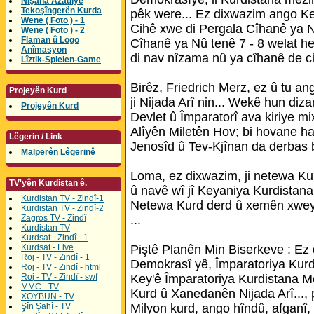
Nîşana Azadîyê
Tekoşîngerên Kurda
pêk were... Ez dixwazim ango Ke
Wene ( Foto ) - 1
Cihê xwe di Pergala Cîhanê ya N
Wene ( Foto ) - 2
Flaman û Logo
Cîhanê ya Nû tenê 7 - 8 welat h
Anîmasyon
di nav nîzama nû ya cîhanê de ci
Lîztik-Spielen-Game
Birêz, Friedrich Merz, ez û tu a
Projeyên Kurd
ji Nijada Arî nin... Wekê hun diz
Projeyên Kurd
Devlet û Împaratorî ava kiriye m
Alîyên Miletên Hov; bi hovane hat
Lêgerin / Link
Jenosîd û Tev-Kjînan da derbas 
Malperên Lêgerinê
Loma, ez dixwazim, ji netewa Ku
TV'yên Kurdistan ê.
û navê wî jî Keyaniya Kurdistana
Kurdistan TV - Zindî-1
Netewa Kurd derd û xemên xweyên 
Kurdistan TV - Zindî-2
Zagros TV - Zindî
...
Kurdistan TV
Kurdsat - Zindî - 1
Kurdsat - Live
Piştê Planên Min Biserkeve : E
Roj - TV - Zindî - 1
Demokrasî yê, Împaratoriya Kurd
Roj - TV - Zindî - html
Roj - TV - Zindî - swf
Key'ê Împaratoriya Kurdistana M
MMC - TV
Kurd û Xanedanên Nijada Arî..., 
XOYBUN - TV
Şîn Şahî - TV
Milyon kurd, ango hîndû, afganî, 