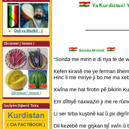
Ya Kurdistan
_______________
Qutî ya Muzîkê - 1
Zêrzewat ( Sewze )
Sonda Mirinê.
“Sonda me mirin e di riya te de w
Kefen kirasê me ye ferman lihem l
Hinc li me miriye ji bo me ma xeb
Xwîna me hat firotin pê bikirin Ku
Zêrzewat ( Sewze )
Em dîltiyê naxwazin ji me re rûme
Sazîyên Dijberê Tirka
Li ser tirba kuştinê kal û pir digrî
Dil kezebê me gişkan tijî xwîn û b