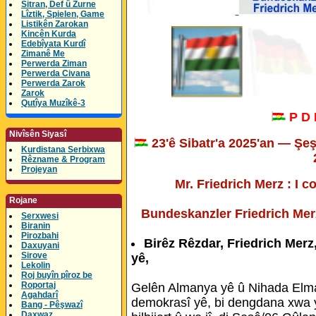
Sitran, Def û Zurne
Lîztik, Spielen, Game
Listikên Zarokan
Kincên Kurda
Edebîyata Kurdî
Zimanê Me
Perwerda Ziman
Perwerda Civana
Perwerda Zarok
Zarok
Qutîya Muzîkê-3
P D
Nivîsên Siyasî
23'ê Sibatr'a 2025'an — Şe
Kurdistana Serbixwa
Rêzname & Program
Projeyan
Mr. Friedrich Merz : I 
Rojane
Bundeskanzler Friedrich Merz,
Serxwesi
Biranin
Pirozbahi
Birêz Rêzdar, Friedrich Merz
Daxuyani
Sirove
yê,
Lekolin
Roj buyîn pîroz be
Roportaj
Gelên Almanya yê û Nihada Elma
Agahdarî
demokrasî yê, bi dengdana xwa 
Bang - Pêşwazî
Daxwaz