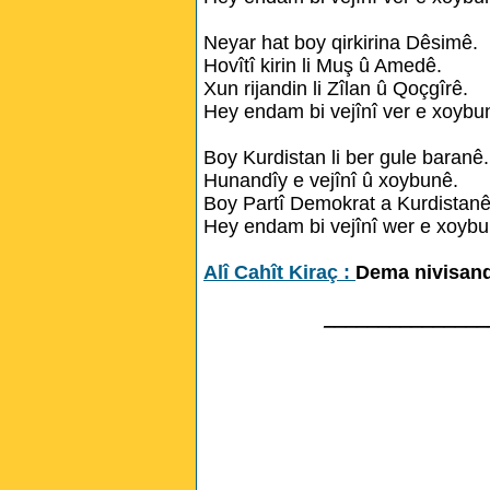
Neyar hat boy qirkirina Dêsimê.
Hovîtî kirin li Muş û Amedê.
Xun rijandin li Zîlan û Qoçgîrê.
Hey endam bi vejînî ver e xoybu
Boy Kurdistan li ber gule baranê.
Hunandîy e vejînî û xoybunê.
Boy Partî Demokrat a Kurdistanê
Hey endam bi vejînî wer e xoybu
Alî Cahît Kiraç :
Dema nivisand
_______________