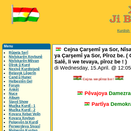
Kurdish
Menu
Cejna Çarşemî ya Sor, Nîs
Rûpela Serî
ya Çarşemî ya Sor, Pîroz be. (
Nivîskarên Xoybunê
Nivîskarên Mêvan
Salê, li we tevaya, pîroz be ! )
Dîrok û Kurd
di Wednesday, 15.April. @ 12:0
Nexişê Kurdistanê
Belavok Lêgerîn
Cand û Huner
Cejna we pîroz be !
Helbestên Gel
Forum
Ankêt
Pêvajoya
Damezra
Nuce
Album
Slayd Show
Partîya
Demokra
Muzîka Kurdî - 1
Muzîka Kurdî - 2
Kovara Xebat Vejîn
Kovara Xoybun
Pelgeyên bi Kurdî
Perwerdeya Siyasî
Malperên Kurdan