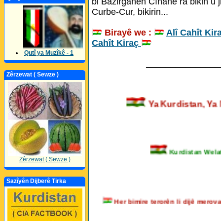
bi Bazirganên Cîhanê ra bikin û ji
Curbe-Cur, bikirin...
Birayê we :
Alî Cahît Kir
Cahît Kiraç
Qutî ya Muzîkê - 1
_______________
Zêrzewat ( Sewze )
Ya Kurdistan,
Kurdistan Welatê K
Zêrzewat ( Sewze )
Sazîyên Dijberê Tirka
Her bimire terorên li dijê me