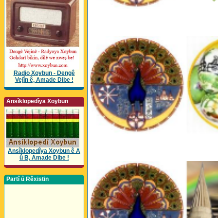
Radio Xoybun - Dengê
Vejîn ê, Amade Dibe !
Ansîklopedîya Xoybun
Ansîklopedîya Xoybun ê A
û B, Amade Dibe !
Partî û Rêxistin