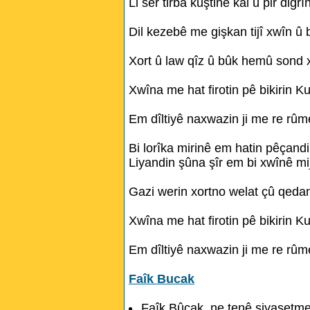
Li ser tirba kuştinê kal û pir digrî
Dil kezebê me gişkan tijî xwîn û b
Xort û law qîz û bûk hemû sond 
Xwîna me hat firotin pê bikirin Ku
Em dîltiyê naxwazin ji me re rûme
Bi lorîka mirinê em hatin pêçandi
Liyandin şûna şîr em bi xwînê mi
Gazi werin xortno welat çû qeda
Xwîna me hat firotin pê bikirin Ku
Em dîltiyê naxwazin ji me re rûme
Faîk Bucak
Faîk Bûcak, ne tenê siyasetme