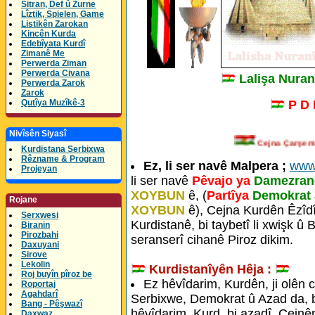
Sitran, Def û Zurne
Lîztik, Spielen, Game
Listikên Zarokan
Kincên Kurda
Edebîyata Kurdî
Zimanê Me
Perwerda Ziman
Perwerda Civana
Lalişa Nura
Perwerda Zarok
Zarok
P D
Qutîya Muzîkê-3
Nivîsên Siyasî
Cejna Çarş
Kurdistana Serbixwa
Rêzname & Program
Ez, li ser navê Malpera ;
www
Projeyan
li ser navê
Pêvajo ya
Damezrand
XOYBUN
ê, (
Partîya
Demokrat 
Rojane
XOYBUN
ê), Cejna Kurdên Êzîdî
Serxwesi
Kurdistanê, bi taybetî li xwişk û
Biranin
Pirozbahi
seranserî cihanê Piroz dikim.
Daxuyani
Sirove
Lekolin
Kurdistanîyên Hêja :
Roj buyîn pîroz be
Ez hêvîdarim, Kurdên, ji olên c
Roportaj
Agahdarî
Serbixwe, Demokrat û Azad da, bi 
Bang - Pêşwazî
hêvîdarim, Kurd, bi azadî, Cejnên
Daxwaz