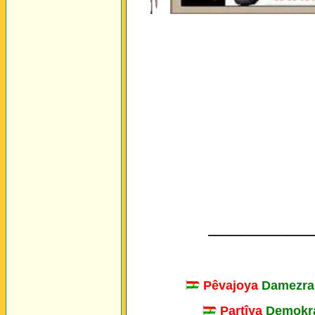
_______________
Pêvajoya
Damezra
Partîya
Demokra