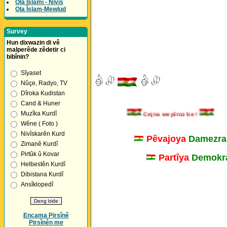
Ola Îslamî - Nivîs
Ola Îslam-Mewlud
Survey
Hun dixwazin di vê
malperêde zêdetir ci
bibînin?
Sîyaset
Nûçe, Radyo, TV
Dîroka Kudistan
Cand & Huner
Muzîka Kurdî
Cejna we pîroz be !
Wêne ( Foto )
Nivîskarên Kurd
Pêvajoya
Damezra
Zimanê Kurdî
Pirtûk û Kovar
Partîya
Demokra
Helbestên Kurdî
Dibistana Kurdî
Ansîklopedî
Encama Pirsînê
Pirsînên me