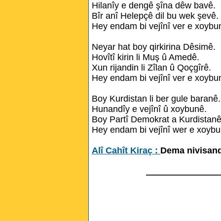
Hilanîy e dengê şîna dêw bavê.
Bîr anî Helepçê dil bu wek şevê.
Hey endam bi vejînî ver e xoybu
Neyar hat boy qirkirina Dêsimê.
Hovîtî kirin li Muş û Amedê.
Xun rijandin li Zîlan û Qoçgîrê.
Hey endam bi vejînî ver e xoybu
Boy Kurdistan li ber gule baranê.
Hunandîy e vejînî û xoybunê.
Boy Partî Demokrat a Kurdistanê
Hey endam bi vejînî wer e xoybu
Alî Cahît Kiraç :
Dema nivisand
_______________