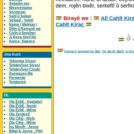
Xebatên me
dem, rojên bixêr, serkeftî û serfir
Wesiyetname
Şermezar
Şahî û Şabun
Birayê we :
Alî Cahît Kir
Şirîgatî - Yekitî
Cahît Kiraç
Name ( Mektup )
Dîtin û Ramanê we
Civîn û Semîner
Ji Raya Giştî Re
Xonçe, Xwençe
Cejna Çarşemîya Sor, Ya Serê Salê, Li 
Jina Kurd
Tekoşina Siyasi
Tehdeyîyen Siyasi
Tehdeyîyen Civaki
Daxwazen We
Perwerde
Tenduristi
OL
Ola Êzîdî - Agahdarî
Ola Êzîdî - Nasîn
Ola Êzîdî - Wêne
Ola Zerdeştî
Ola Cihû - Nivîs
Ola Cihû - Wêne
Îsa Mesîh - Jesus
Bibel & Jesus - Film