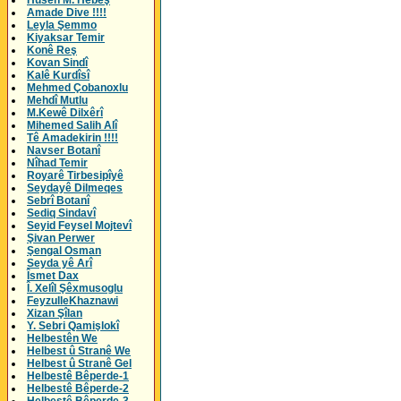
Husên M. Hebeş
Amade Dive !!!!
Leyla Şemmo
Kiyaksar Temir
Konê Reş
Kovan Sindî
Kalê Kurdîsî
Mehmed Çobanoxlu
Mehdî Mutlu
M.Kewê Dilxêrî
Mihemed Salih Alî
Tê Amadekirin !!!!
Navser Botanî
Nîhad Temir
Royarê Tirbesipîyê
Seydayê Dilmeqes
Sebrî Botanî
Sediq Sindavî
Seyid Feysel Mojtevî
Şivan Perwer
Şengal Osman
Seyda yê Arî
Îsmet Dax
Î. Xelîl Şêxmusoglu
FeyzulleKhaznawi
Xizan Şîlan
Y. Sebri Qamişlokî
Helbestên We
Helbest û Stranê We
Helbest û Stranê Gel
Helbestê Bêperde-1
Helbestê Bêperde-2