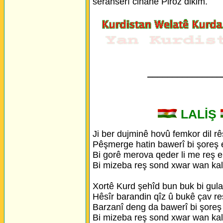
seranserî cihanê Piroz dikim.
_______________
LALİŞ
Ji ber dujminê hovû femkor dil rê
Pêşmerge hatin bawerî bi şoreş 
Bi gorê merova qeder li me reş e
Bi mizeba reş sond xwar wan kal
Xortê Kurd şehîd bun buk bi gula
Hêsîr barandin qîz û bukê çav re
Barzanî deng da bawerî bi şoreş
Bi mizeba reş sond xwar wan kal