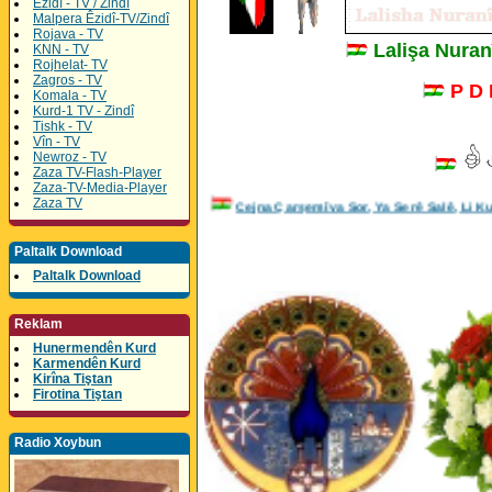
Êzidî - TV / Zindî
Malpera Êzidî-TV/Zindî
Rojava - TV
Lalişa Nura
KNN - TV
Rojhelat- TV
Zagros - TV
P D
Komala - TV
Kurd-1 TV - Zindî
Tishk - TV
Vîn - TV
Newroz - TV
Zaza TV-Flash-Player
Zaza-TV-Media-Player
Zaza TV
Cejna Çarşemîya Sor, Ya Serê Salê, Li 
Paltalk Download
Paltalk Download
Reklam
Hunermendên Kurd
Karmendên Kurd
Kirîna Tiştan
Firotina Tiştan
Radio Xoybun