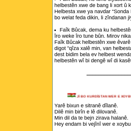
helbestên xwe de bang li xort û k
Helbesta xwe ya navdar “Sonda Mi
bo welat feda dikin, li zîndanan j
Faîk Bûcak, dema ku helbestê
îro weke îro tune bûn. Mirov nikar
Faîk Bûcak helbestên xwe êvarê b
digot ”qîza xalê min, van helbest
dest bidim bela ev helbest wenda
helbestên wî bi dengê wî di kasê
_______________
Jİ BO KURDİSTAN WER E X
Yarê bixun e sitranê dîlanê.
Dilê min birîn e lê dilovanê.
Min dil da te bejn zirava halanê.
Hey endam bi vejînî wer e xoybu