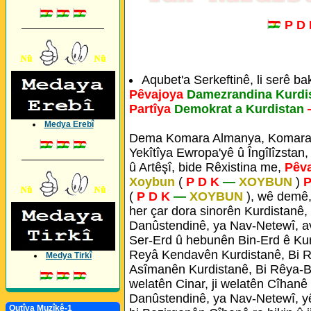
P D
_________________
Aqubet'a Serkeftinê, li serê ba
Pêvajoya
Damezrandina Kurdi
Partîya
Demokrat a Kurdistan
Medya Erebî
Dema Komara Almanya, Komara 
Yekîtîya Ewropa'yê û Îngîlîzstan,
_________________
û Artêşî, bide Rêxistina me,
Pêv
Xoybun
(
P D K
—
XOYBUN
)
P
(
P D K
—
XOYBUN
), wê demê,
her çar dora sinorên Kurdistanê,
Danûstendinê, ya Nav-Netewî, a
Ser-Erd û hebunên Bin-Erd ê Kur
Reyâ Kendavên Kurdistanê, Bi R
Medya Tirkî
Asîmanên Kurdistanê, Bi Rêya-Bej
welatên Cinar, ji welatên Cîhanê 
Danûstendinê, ya Nav-Netewî, yê
Qutîya Muzîkê-1