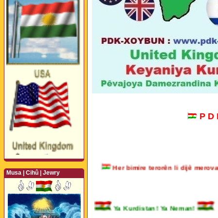
P D
Her bimire terorên li dijê me
Musa | Cihû | Jewry
Perwerde ya Zimanê
Ya Kurdistan! Ya Neman!
Kurdî û Îngîlîzî