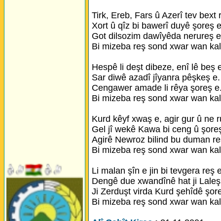
Tirk, Ereb, Fars û Azerî tev bext 
Xort û qîz bi bawerî duyê şoreş e
Got dilsozim dawîyêda nerureş e
Bi mizeba reş sond xwar wan kal
Hespê li deşt dibeze, enî lê beş 
Sar diwê azadî jîyanra pêşkeş e.
Cengawer amade li rêya şoreş e
Bi mizeba reş sond xwar wan kal
Kurd kêyf xwaş e, agir gur û ne r
Gel jî wekê Kawa bi ceng û şoreş
Agirê Newroz bilind bu duman re
Bi mizeba reş sond xwar wan kal
Li malan şîn e jin bi tevgera reş e
Dengê due xwandînê hat ji Laleş
Ji Zerduşt virda Kurd şehîdê şor
Bi mizeba reş sond xwar wan kal