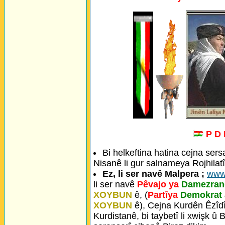
P D
Bi helkeftina hatina cejna ser
Nisanê li gur salnameya Rojhilatî
Ez, li ser navê Malpera ;
www
li ser navê
Pêvajo ya
Damezrand
XOYBUN
ê, (
Partîya
Demokrat 
XOYBUN
ê), Cejna Kurdên Êzîdî
Kurdistanê, bi taybetî li xwişk û