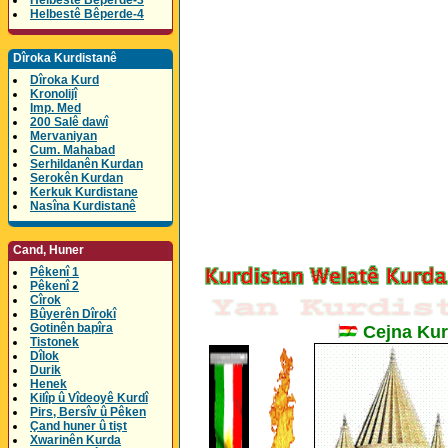
Helbestê Bêperde-3
Helbestê Bêperde-4
Dîroka Kurdistanê
Dîroka Kurd
Kronolijî
Imp. Med
200 Salê dawî
Mervaniyan
Cum. Mahabad
Serhildanên Kurdan
Serokên Kurdan
Kerkuk Kurdistane
Nasîna Kurdistanê
Cand, Huner
Pêkenî 1
Pêkenî 2
Cîrok
Bûyerên Dîrokî
Gotinên bapîra
Cejna Kur
Tistonek
Dîlok
Durik
Henek
Kilîp û Vîdeoyê Kurdî
Pirs, Bersîv û Pêken
Çand huner û tişt
Xwarinên Kurda