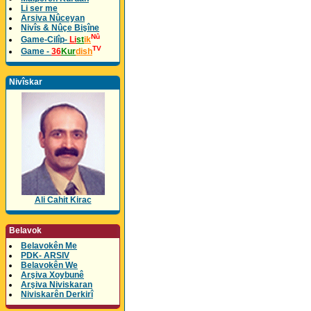
Li ser me
Arsiva Nûceyan
Nivîs & Nûçe Bişîne
Nû
Game-Cilîp-
Li
st
ik
TV
Game -
36
Kur
dish
Nivîskar
Ali Cahit Kirac
Belavok
Belavokên Me
PDK- ARSIV
Belavokên We
Arşiva Xoybunê
Arşiva Niviskaran
Niviskarên Derkirî