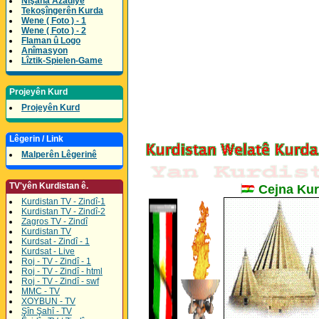
Nîşana Azadîyê
Tekoşîngerên Kurda
Wene ( Foto ) - 1
Wene ( Foto ) - 2
Flaman û Logo
Anîmasyon
Lîztik-Spielen-Game
Projeyên Kurd
Projeyên Kurd
Lêgerin / Link
Malperên Lêgerinê
TV'yên Kurdistan ê.
Cejna Kur
Kurdistan TV - Zindî-1
Kurdistan TV - Zindî-2
Zagros TV - Zindî
Kurdistan TV
Kurdsat - Zindî - 1
Kurdsat - Live
Roj - TV - Zindî - 1
Roj - TV - Zindî - html
Roj - TV - Zindî - swf
MMC - TV
XOYBUN - TV
Şîn Şahî - TV