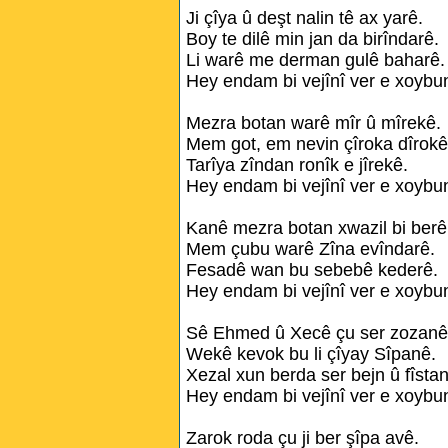
Ji çîya û deşt nalin tê ax yarê.
Boy te dilê min jan da birîndarê.
Li warê me derman gulê baharê.
Hey endam bi vejînî ver e xoybu
Mezra botan warê mîr û mîrekê.
Mem got, em nevin çîroka dîrokê
Tarîya zîndan ronîk e jîrekê.
Hey endam bi vejînî ver e xoybu
Kanê mezra botan xwazil bi berê
Mem çubu warê Zîna evîndarê.
Fesadê wan bu sebebê kederê.
Hey endam bi vejînî ver e xoybu
Sê Ehmed û Xecê çu ser zozanê
Wekê kevok bu li çîyay Sîpanê.
Xezal xun berda ser bejn û fîsta
Hey endam bi vejînî ver e xoybu
Zarok roda çu ji ber şîpa avê.