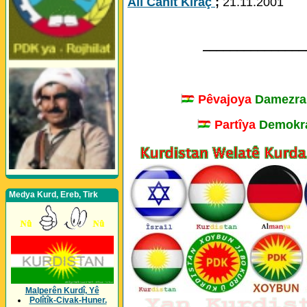
Alî Cahît Kiraç
;
21.11.2001
_______________
Pêvajoya
Damezra
Partîya
Demokra
Medya Kurd, Ereb, Tirk
Malperên Kurdî, Yê
Polîtîk-Civak-Huner.