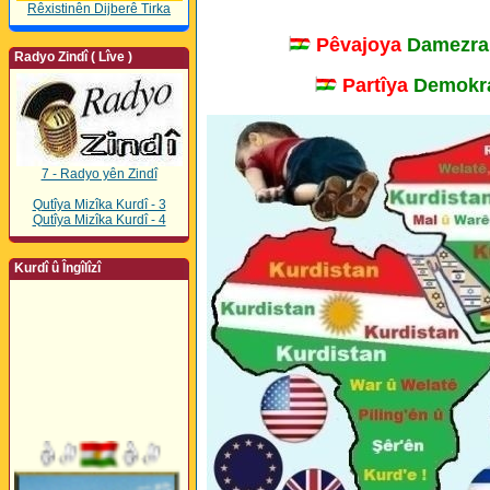
Rêxistinên Dijberê Tirka
Pêvajoya
Damezra
Radyo Zindî ( Lîve )
Partîya
Demokra
7 - Radyo yên Zindî
Qutîya Mizîka Kurdî - 3
Qutîya Mizîka Kurdî - 4
Kurdî û Îngîlîzî