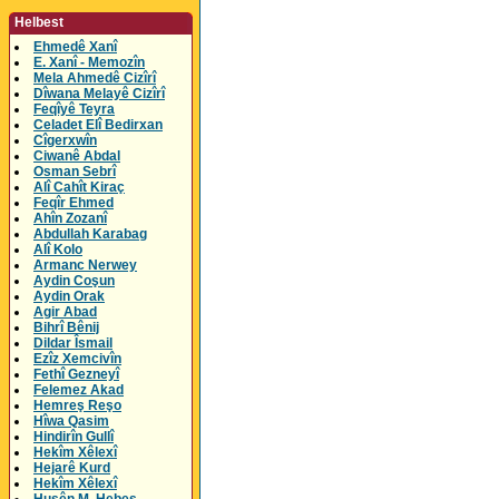
Helbest
Ehmedê Xanî
E. Xanî - Memozîn
Mela Ahmedê Cizîrî
Dîwana Melayê Cizîrî
Feqîyê Teyra
Celadet Elî Bedirxan
Cîgerxwîn
Ciwanê Abdal
Osman Sebrî
Alî Cahît Kiraç
Feqîr Ehmed
Ahîn Zozanî
Abdullah Karabag
Alî Kolo
Armanc Nerwey
Aydin Coşun
Aydin Orak
Agir Abad
Bihrî Bênij
Dildar Îsmail
Ezîz Xemcivîn
Fethî Gezneyî
Felemez Akad
Hemreş Reşo
Hîwa Qasim
Hindirîn Gullî
Hekîm Xêlexî
Hejarê Kurd
Hekîm Xêlexî