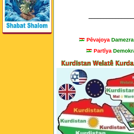
_______________
Pêvajoya
Damezra
Partîya
Demokra