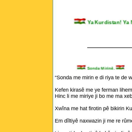
Ya Kurdistan!
_______________
Sonda Mirinê.
“Sonda me mirin e di riya te de w
Kefen kirasê me ye ferman lihem l
Hinc li me miriye ji bo me ma xeb
Xwîna me hat firotin pê bikirin Ku
Em dîltiyê naxwazin ji me re rûme