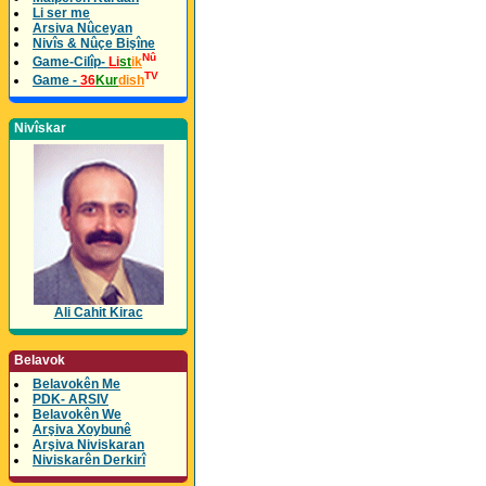
Li ser me
Arsiva Nûceyan
Nivîs & Nûçe Bişîne
Nû
Game-Cilîp-
Li
st
ik
TV
Game -
36
Kur
dish
Nivîskar
Ali Cahit Kirac
Belavok
Belavokên Me
PDK- ARSIV
Belavokên We
Arşiva Xoybunê
Arşiva Niviskaran
Niviskarên Derkirî