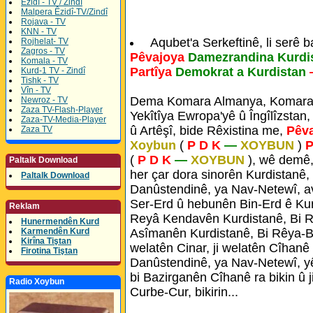
Êzidî - TV / Zindî
Malpera Êzidî-TV/Zindî
Rojava - TV
KNN - TV
Aqubet'a Serkeftinê, li serê 
Rojhelat- TV
Zagros - TV
Pêvajoya
Damezrandina Kurdi
Komala - TV
Partîya
Demokrat a Kurdistan
Kurd-1 TV - Zindî
Tishk - TV
Vîn - TV
Dema Komara Almanya, Komara 
Newroz - TV
Zaza TV-Flash-Player
Yekîtîya Ewropa'yê û Îngîlîzstan,
Zaza-TV-Media-Player
û Artêşî, bide Rêxistina me,
Pêv
Zaza TV
Xoybun
(
P D K
—
XOYBUN
)
P
(
P D K
—
XOYBUN
), wê demê,
Paltalk Download
her çar dora sinorên Kurdistanê,
Paltalk Download
Danûstendinê, ya Nav-Netewî, a
Ser-Erd û hebunên Bin-Erd ê Kur
Reklam
Reyâ Kendavên Kurdistanê, Bi R
Hunermendên Kurd
Karmendên Kurd
Asîmanên Kurdistanê, Bi Rêya-Bej
Kirîna Tiştan
welatên Cinar, ji welatên Cîhanê 
Firotina Tiştan
Danûstendinê, ya Nav-Netewî, yê
bi Bazirganên Cîhanê ra bikin û ji
Radio Xoybun
Curbe-Cur, bikirin...