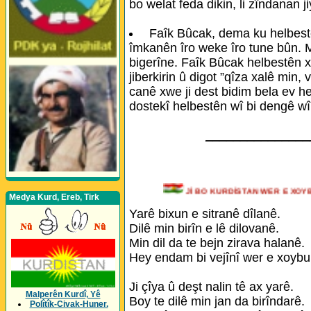
bo welat feda dikin, li zîndanan j
Faîk Bûcak, dema ku helbest
îmkanên îro weke îro tune bûn. Mi
bigerîne. Faîk Bûcak helbestên 
jiberkirin û digot ”qîza xalê min,
canê xwe ji dest bidim bela ev h
dostekî helbestên wî bi dengê wî
_______________
Jİ BO KURDİSTAN WER E 
Medya Kurd, Ereb, Tirk
Yarê bixun e sitranê dîlanê.
Dilê min birîn e lê dilovanê.
Min dil da te bejn zirava halanê.
Hey endam bi vejînî wer e xoybu
Ji çîya û deşt nalin tê ax yarê.
Malperên Kurdî, Yê
Boy te dilê min jan da birîndarê.
Polîtîk-Civak-Huner.