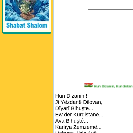
_______________
Hun Dizanin, Kurdi
Hun Dizanin !
Ji Yêzdanê Dilovan,
Dîyarî Bihuşte...
Ew der Kurdistane...
Ava Bihuştê...
Kanîya Zemzemê...