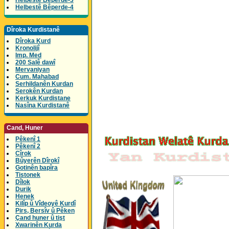
Helbestê Bêperde-3
Helbestê Bêperde-4
Dîroka Kurdistanê
Dîroka Kurd
Kronolijî
Imp. Med
200 Salê dawî
Mervaniyan
Cum. Mahabad
Serhildanên Kurdan
Serokên Kurdan
Kerkuk Kurdistane
Nasîna Kurdistanê
Cand, Huner
Pêkenî 1
Pêkenî 2
Cîrok
Bûyerên Dîrokî
Gotinên bapîra
Tistonek
Dîlok
Durik
Henek
Kilîp û Vîdeoyê Kurdî
Pirs, Bersîv û Pêken
Çand huner û tişt
Xwarinên Kurda