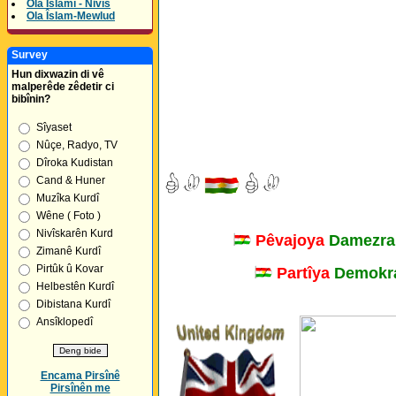
Ola Îslamî - Nivîs
Ola Îslam-Mewlud
Survey
Hun dixwazin di vê
malperêde zêdetir ci
bibînin?
Sîyaset
Nûçe, Radyo, TV
Dîroka Kudistan
Cand & Huner
Muzîka Kurdî
Wêne ( Foto )
Nivîskarên Kurd
Pêvajoya
Damezra
Zimanê Kurdî
Pirtûk û Kovar
Partîya
Demokra
Helbestên Kurdî
Dibistana Kurdî
Ansîklopedî
Encama Pirsînê
Pirsînên me