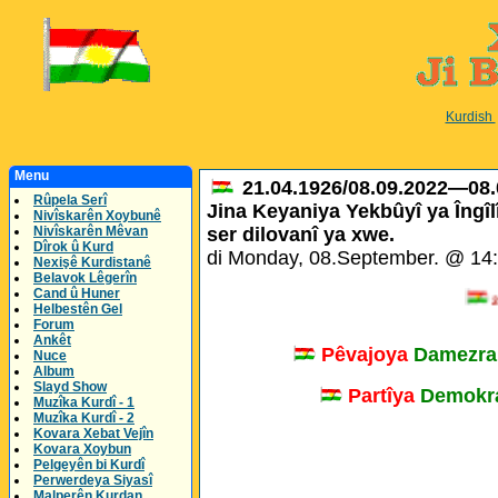
Kurdish
Menu
21.04.1926/08.09.2022—08.
Rûpela Serî
Jina Keyaniya Yekbûyî ya Îngîl
Nivîskarên Xoybunê
Nivîskarên Mêvan
ser dilovanî ya xwe.
Dîrok û Kurd
di Monday, 08.September. @ 14
Nexişê Kurdistanê
Belavok Lêgerîn
Cand û Huner
21.0
Helbestên Gel
Forum
Ankêt
Pêvajoya
Damezra
Nuce
Album
Slayd Show
Partîya
Demokra
Muzîka Kurdî - 1
Muzîka Kurdî - 2
Kovara Xebat Vejîn
Kovara Xoybun
Pelgeyên bi Kurdî
Perwerdeya Siyasî
Malperên Kurdan