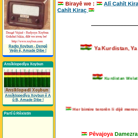
Birayê we :
Alî Cahît Kir
Cahît Kiraç
_______________
Radio Xoybun - Dengê
Ya Kurdistan,
Vejîn ê, Amade Dibe !
Ansîklopedîya Xoybun
Kurdistan Welatê K
Ansîklopedîya Xoybun ê A
û B, Amade Dibe !
Her bimire terorên li dijê me
Partî û Rêxistin
Pêvajoya
Damezra