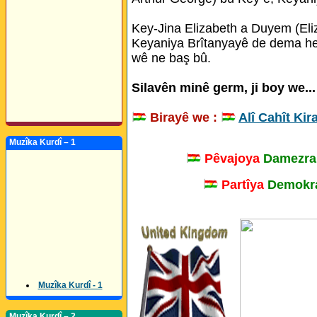
Key-Jina Elizabeth a Duyem (Eli
Keyaniya Brîtanyayê de dema herî
wê ne baş bû.
Silavên minê germ, ji boy we...
Birayê we :
Alî Cahît Kir
Muzîka Kurdî – 1
Pêvajoya
Damezra
Partîya
Demokra
Muzîka Kurdî - 1
Muzîka Kurdî – 2