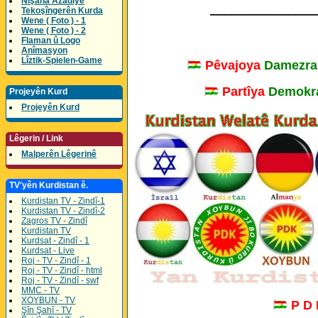
Nîşana Azadîyê
_______________
Tekoşîngerên Kurda
Wene ( Foto ) - 1
Wene ( Foto ) - 2
Flaman û Logo
Anîmasyon
Lîztik-Spielen-Game
Pêvajoya
Damezra
Partîya
Demokra
Projeyên Kurd
Projeyên Kurd
Lêgerin / Link
Malperên Lêgerinê
TV'yên Kurdistan ê.
Kurdistan TV - Zindî-1
Kurdistan TV - Zindî-2
Zagros TV - Zindî
Kurdistan TV
Kurdsat - Zindî - 1
Kurdsat - Live
Roj - TV - Zindî - 1
Roj - TV - Zindî - html
Roj - TV - Zindî - swf
MMC - TV
XOYBUN - TV
P D
Şîn Şahî - TV