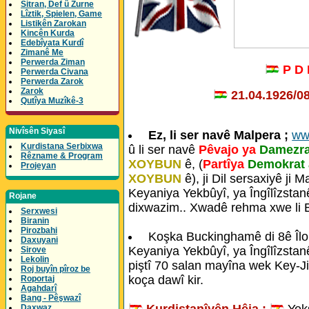
Sitran, Def û Zurne
Lîztik, Spielen, Game
Listikên Zarokan
Kincên Kurda
Edebîyata Kurdî
Zimanê Me
Perwerda Ziman
P D
Perwerda Civana
Perwerda Zarok
Zarok
21.04.1926/0
Qutîya Muzîkê-3
Nivîsên Siyasî
Ez, li ser navê Malpera ;
ww
Kurdistana Serbixwa
û li ser navê
Pêvajo ya
Damezra
Rêzname & Program
XOYBUN
ê, (
Partîya
Demokrat 
Projeyan
XOYBUN
ê), ji Dil sersaxiyê ji
Keyaniya Yekbûyî, ya Îngîlîzstan
Rojane
dixwazim.. Xwadê rehma xwe li E
Serxwesi
Biranin
Pirozbahi
Koşka Buckinghamê di 8ê Îlo
Daxuyani
Keyaniya Yekbûyî, ya Îngîlîzstan
Sirove
Lekolin
piştî 70 salan mayîna wek Key-Ji
Roj buyîn pîroz be
koça dawî kir.
Roportaj
Agahdarî
Bang - Pêşwazî
Kurdistanîyên Hêja :
Yeks
Daxwaz