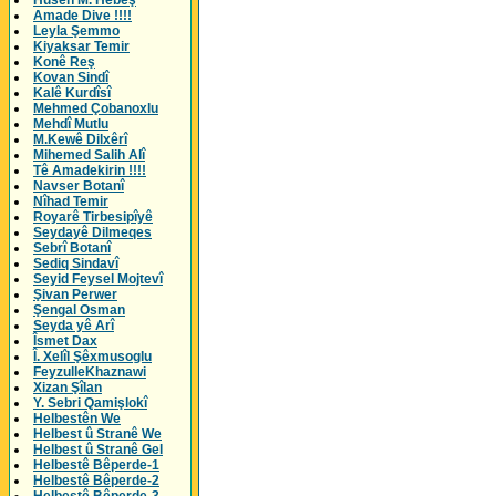
Husên M. Hebeş
Amade Dive !!!!
Leyla Şemmo
Kiyaksar Temir
Konê Reş
Kovan Sindî
Kalê Kurdîsî
Mehmed Çobanoxlu
Mehdî Mutlu
M.Kewê Dilxêrî
Mihemed Salih Alî
Tê Amadekirin !!!!
Navser Botanî
Nîhad Temir
Royarê Tirbesipîyê
Seydayê Dilmeqes
Sebrî Botanî
Sediq Sindavî
Seyid Feysel Mojtevî
Şivan Perwer
Şengal Osman
Seyda yê Arî
Îsmet Dax
Î. Xelîl Şêxmusoglu
FeyzulleKhaznawi
Xizan Şîlan
Y. Sebri Qamişlokî
Helbestên We
Helbest û Stranê We
Helbest û Stranê Gel
Helbestê Bêperde-1
Helbestê Bêperde-2