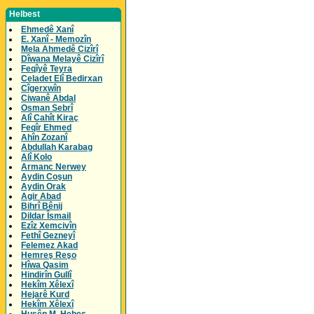
Helbest
Ehmedê Xanî
E. Xanî - Memozîn
Mela Ahmedê Cizîrî
Dîwana Melayê Cizîrî
Feqîyê Teyra
Celadet Elî Bedirxan
Cîgerxwîn
Ciwanê Abdal
Osman Sebrî
Alî Cahît Kiraç
Feqîr Ehmed
Ahîn Zozanî
Abdullah Karabag
Alî Kolo
Armanc Nerwey
Aydin Coşun
Aydin Orak
Agir Abad
Bihrî Bênij
Dildar Îsmail
Ezîz Xemcivîn
Fethî Gezneyî
Felemez Akad
Hemreş Reşo
Hîwa Qasim
Hindirîn Gullî
Hekîm Xêlexî
Hejarê Kurd
Hekîm Xêlexî