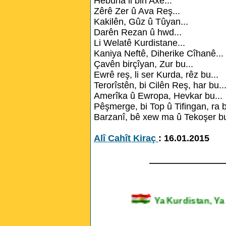
Hebuna li bin Axê...
Zêrê Zer û Ava Reş...
Kakilên, Gûz û Tûyan...
Darên Rezan û hwd...
Li Welatê Kurdistane...
Kaniya Neftê, Diherike Cîhanê...
Çavên birçîyan, Zur bu...
Ewrê reş, li ser Kurda, rêz bu...
Terorîstên, bi Cilên Reş, har bu..
Amerîka û Ewropa, Hevkar bu...
Pêşmerge, bi Top û Tifingan, ra b
Barzanî, bê xew ma û Tekoşer bu
Alî Cahît Kiraç
: 16.01.2015
_______________
Ya Kurdistan,