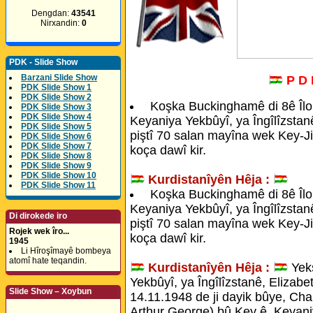
Dengdan:
43541
Nirxandin:
0
PDK - Slide Show
Barzani Slide Show
P D
PDK Slide Show 1
PDK Slide Show 2
Koşka Buckinghamê di 8ê Îlo
PDK Slide Show 3
PDK Slide Show 4
Keyaniya Yekbûyî, ya Îngîlîzstan
PDK Slide Show 5
piştî 70 salan mayîna wek Key-Ji
PDK Slide Show 6
PDK Slide Show 7
koça dawî kir.
PDK Slide Show 8
PDK Slide Show 9
PDK Slide Show 10
Kurdistanîyên Hêja :
PDK Slide Show 11
Koşka Buckinghamê di 8ê Îlo
Keyaniya Yekbûyî, ya Îngîlîzstan
Di dirokede iro
piştî 70 salan mayîna wek Key-Ji
Rojek wek îro...
koça dawî kir.
1945
Li Hîroşîmayê bombeya
atomî hate teqandin.
Kurdistanîyên Hêja :
Yeks
Yekbûyî, ya Îngîlîzstanê, Elizabe
Slide Show – Xoybun
14.11.1948 de ji dayik bûye, Char
Arthur George) bû Key ê, Keyaniy