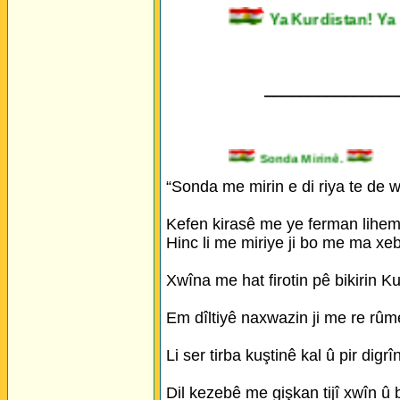
Ya Kurdistan!
_______________
Sonda Mirinê.
“Sonda me mirin e di riya te de w
Kefen kirasê me ye ferman lihem l
Hinc li me miriye ji bo me ma xeb
Xwîna me hat firotin pê bikirin Ku
Em dîltiyê naxwazin ji me re rûme
Li ser tirba kuştinê kal û pir digrî
Dil kezebê me gişkan tijî xwîn û b