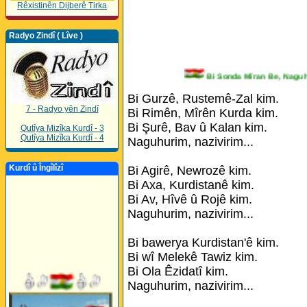
Rêxistinên Dijberê Tirka
Radyo Zindî ( Lîve )
Bi Sonda Mîran Be, Na
Bi Gurzê, Rustemê-Zal kim.
7 - Radyo yên Zindî
Bi Rimên, Mîrên Kurda kim.
Bi Şurê, Bav û Kalan kim.
Qutîya Mizîka Kurdî - 3
Qutîya Mizîka Kurdî - 4
Naguhurim, nazivirim...
Kurdî û Îngîlîzî
Bi Agirê, Newrozê kim.
Bi Axa, Kurdistanê kim.
Bi Av, Hîvê û Rojê kim.
Naguhurim, nazivirim...
Bi bawerya Kurdistan'ê kim.
Bi wî Melekê Tawiz kim.
Bi Ola Êzidatî kim.
Naguhurim, nazivirim...