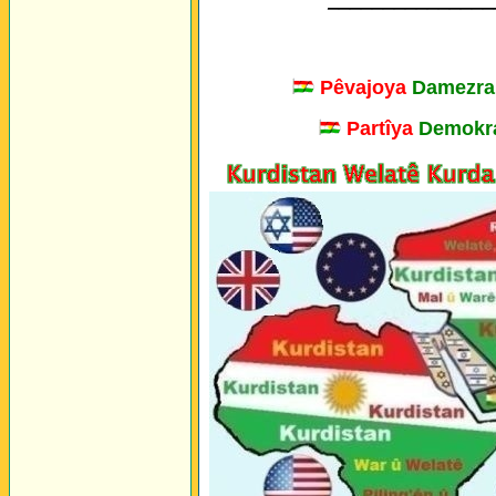
_______________
Pêvajoya
Damezra
Partîya
Demokra