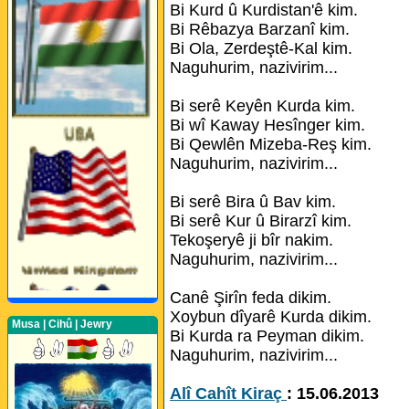
Bi Kurd û Kurdistan'ê kim.
Bi Rêbazya Barzanî kim.
Bi Ola, Zerdeştê-Kal kim.
Naguhurim, nazivirim...
Bi serê Keyên Kurda kim.
Bi wî Kaway Hesînger kim.
Bi Qewlên Mizeba-Reş kim.
Naguhurim, nazivirim...
Bi serê Bira û Bav kim.
Bi serê Kur û Birarzî kim.
Tekoşeryê ji bîr nakim.
Naguhurim, nazivirim...
Canê Şirîn feda dikim.
Xoybun dîyarê Kurda dikim.
Musa | Cihû | Jewry
Bi Kurda ra Peyman dikim.
Naguhurim, nazivirim...
Perwerde ya Zimanê
Alî Cahît Kiraç
: 15.06.2013
Kurdî û Îngîlîzî