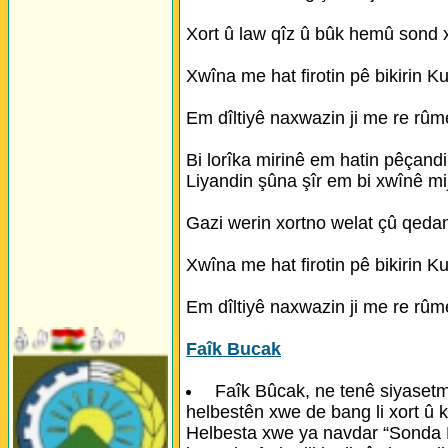
Xort û law qîz û bûk hemû sond 
Xwîna me hat firotin pê bikirin Ku
Em dîltiyê naxwazin ji me re rûme
Bi lorîka mirinê em hatin pêçandi
Liyandin şûna şîr em bi xwînê mi
Gazi werin xortno welat çû qeda
Xwîna me hat firotin pê bikirin Ku
Em dîltiyê naxwazin ji me re rûme
Faîk Bucak
Faîk Bûcak, ne tenê siyasetm
helbestên xwe de bang li xort û k
Helbesta xwe ya navdar “Sonda Mi