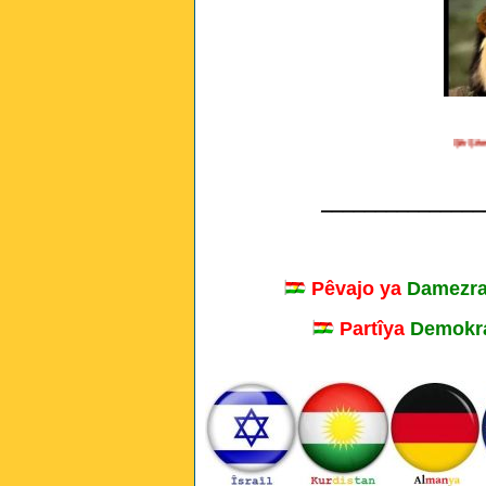
Şêr Şêre, Çi 
_______________
Pêvajo ya
Damezra
Partîya
Demokra