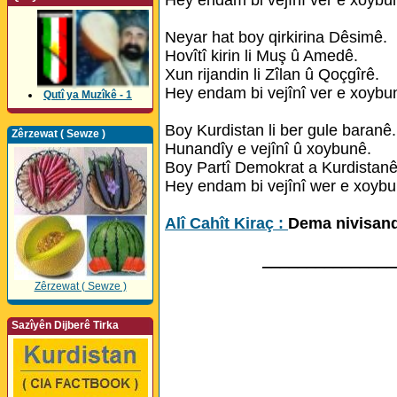
Neyar hat boy qirkirina Dêsimê.
Hovîtî kirin li Muş û Amedê.
Xun rijandin li Zîlan û Qoçgîrê.
Hey endam bi vejînî ver e xoybu
Qutî ya Muzîkê - 1
Boy Kurdistan li ber gule baranê.
Zêrzewat ( Sewze )
Hunandîy e vejînî û xoybunê.
Boy Partî Demokrat a Kurdistanê
Hey endam bi vejînî wer e xoybu
Alî Cahît Kiraç :
Dema nivisand
_______________
Zêrzewat ( Sewze )
Sazîyên Dijberê Tirka