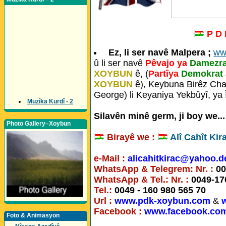
P D
Ez, li ser navê Malpera ;
ww
û li ser navê
Pêvajo ya
Damezra
XOYBUN
ê, (
Partîya
Demokrat 
XOYBUN
ê), Keybuna Birêz Char
George) li Keyaniya Yekbûyî, ya Î
Muzîka Kurdî - 2
Silavên minê germ, ji boy we...
Photo Gallery–Xoybun
Birayê we :
Alî Cahît Kir
e-Mail :
alicahitkirac@yahoo.d
WhatsApp & Telegrem: Nr. :
00
WhatsApp & Tel.: Nr. :
0049-17
Tel.:
0049 - 160 980 565 70
Url :
www.pdk-xoybun.com
&
Facebook :
www.facebook.com/
Foto & Animasyon