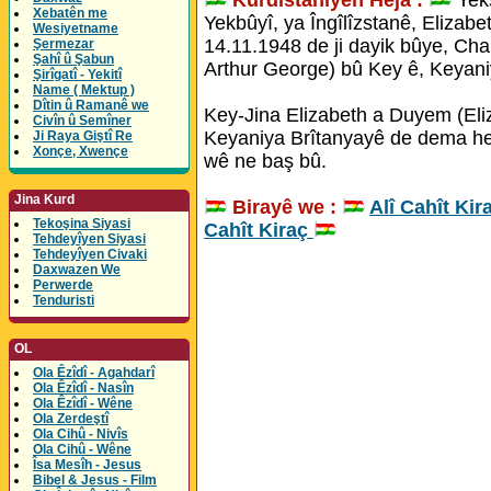
Xebatên me
Yekbûyî, ya Îngîlîzstanê, Elizabe
Wesiyetname
14.11.1948 de ji dayik bûye, Char
Şermezar
Şahî û Şabun
Arthur George) bû Key ê, Keyaniy
Şirîgatî - Yekitî
Name ( Mektup )
Dîtin û Ramanê we
Key-Jina Elizabeth a Duyem (Eli
Civîn û Semîner
Keyaniya Brîtanyayê de dema herî
Ji Raya Giştî Re
Xonçe, Xwençe
wê ne baş bû.
Jina Kurd
Birayê we :
Alî Cahît Kir
Tekoşina Siyasi
Cahît Kiraç
Tehdeyîyen Siyasi
Tehdeyîyen Civaki
Daxwazen We
Perwerde
Tenduristi
OL
Ola Êzîdî - Agahdarî
Ola Êzîdî - Nasîn
Ola Êzîdî - Wêne
Ola Zerdeştî
Ola Cihû - Nivîs
Ola Cihû - Wêne
Îsa Mesîh - Jesus
Bibel & Jesus - Film