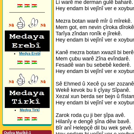
Li warê me derman gulê baharê.
Hey endam bi vejînî ver e xoybu
_________________
Mezra botan warê mîr û mîrekê.
Mem got, em nevin çîroka dîrokê
Tarîya zîndan ronîk e jîrekê.
Hey endam bi vejînî ver e xoybu
Kanê mezra botan xwazil bi berê
Medya Erebî
Mem çubu warê Zîna evîndarê.
Fesadê wan bu sebebê kederê.
_________________
Hey endam bi vejînî ver e xoybu
Sê Ehmed û Xecê çu ser zozanê
Wekê kevok bu li çîyay Sîpanê.
Xezal xun berda ser bejn û fîsta
Hey endam bi vejînî ver e xoybu
Medya Tirkî
Zarok roda çu ji ber şîpa avê.
Hilanîy e dengê şîna dêw bavê.
Bîr anî Helepçê dil bu wek şevê.
Qutîya Muzîkê-1
Hey endam bi vejînî ver e xoybu