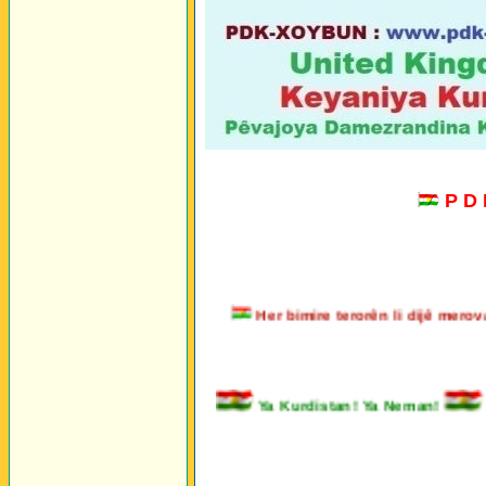
P D
Her bimire terorên li dijê me
Ya Kurdistan! Ya Neman!