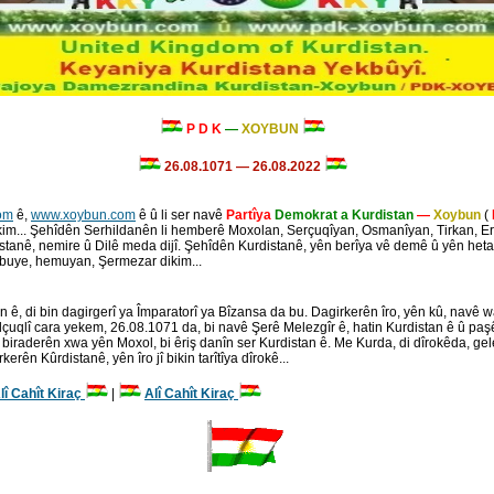
P D K
—
XOYBUN
26.08.1071 — 26.08.2022
om
ê,
www.xoybun.com
ê û li ser navê
Partîya
Demokrat a Kurdistan
—
Xoybun
(
dikim... Şehîdên Serhildanên li hemberê Moxolan, Serçuqîyan, Osmanîyan, Tirkan,
tanê, nemire û Dilê meda dijî. Şehîdên Kurdistanê, yên berîya vê demê û yên hetanê 
ê buye, hemuyan, Şermezar dikim...
 ê, di bin dagirgerî ya Împaratorî ya Bîzansa da bu. Dagirkerên îro, yên kû, navê w
lçuqlî cara yekem, 26.08.1071 da, bi navê Şerê Melezgîr ê, hatin Kurdistan ê û paşê 
biraderên xwa yên Moxol, bi êriş danîn ser Kurdistan ê. Me Kurda, di dîrokêda, gelek
erên Kûrdistanê, yên îro jî bikin tarîtîya dîrokê...
lî Cahît Kiraç
|
Alî Cahît Kiraç