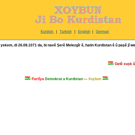
Kurdish
|
Turkish
|
Engilsh
|
German
ekem, di 26.08.1071 da, bi navê Şerê Melezgîr ê, hatin Kurdistan ê û paşê jî we
Gelê xuşk û bi
Partîya
Demokrat a Kurdistan
—
Xoybun