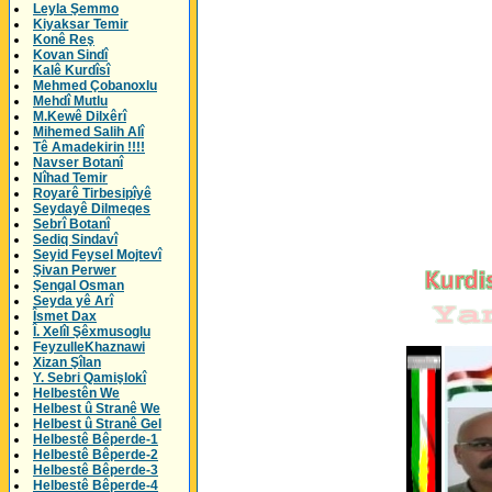
Leyla Şemmo
Kiyaksar Temir
Konê Reş
Kovan Sindî
Kalê Kurdîsî
Mehmed Çobanoxlu
Mehdî Mutlu
M.Kewê Dilxêrî
Mihemed Salih Alî
Tê Amadekirin !!!!
Navser Botanî
Nîhad Temir
Royarê Tirbesipîyê
Seydayê Dilmeqes
Sebrî Botanî
Sediq Sindavî
Seyid Feysel Mojtevî
Şivan Perwer
Şengal Osman
Seyda yê Arî
Îsmet Dax
Î. Xelîl Şêxmusoglu
FeyzulleKhaznawi
Xizan Şîlan
Y. Sebri Qamişlokî
Helbestên We
Helbest û Stranê We
Helbest û Stranê Gel
Helbestê Bêperde-1
Helbestê Bêperde-2
Helbestê Bêperde-3
Helbestê Bêperde-4