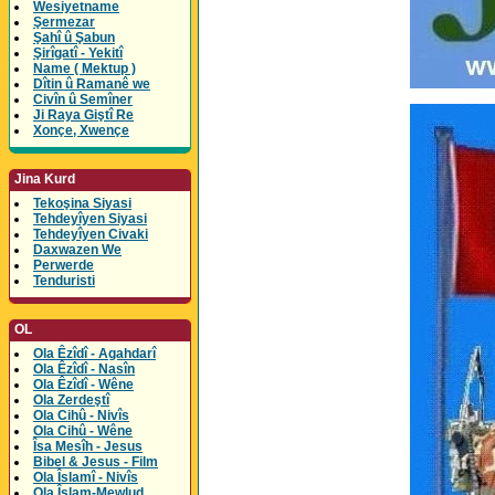
Wesiyetname
Şermezar
Şahî û Şabun
Şirîgatî - Yekitî
Name ( Mektup )
Dîtin û Ramanê we
Civîn û Semîner
Ji Raya Giştî Re
Xonçe, Xwençe
Jina Kurd
Tekoşina Siyasi
Tehdeyîyen Siyasi
Tehdeyîyen Civaki
Daxwazen We
Perwerde
Tenduristi
OL
Ola Êzîdî - Agahdarî
Ola Êzîdî - Nasîn
Ola Êzîdî - Wêne
Ola Zerdeştî
Ola Cihû - Nivîs
Ola Cihû - Wêne
Îsa Mesîh - Jesus
Bibel & Jesus - Film
Ola Îslamî - Nivîs
Ola Îslam-Mewlud