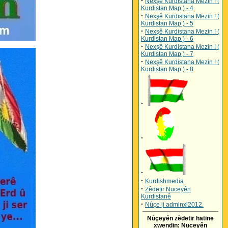
·
Nexşê Kurdistana Mezin ! (
Kurdistan Map ) - 4
·
Nexşê Kurdistana Mezin ! (
Kurdistan Map ) - 5
·
Nexşê Kurdistana Mezin ! (
Kurdistan Map ) - 6
·
Nexşê Kurdistana Mezin ! (
Kurdistan Map ) - 7
·
Nexşê Kurdistana Mezin ! (
Kurdistan Map ) - 8
·
·
·
·
Kurdishmedia
·
Zêdetir Nuceyên
Kurdistanê
·
Nûçe ji adminxl2012.
Nûçeyên zêdetir hatine
xwendin: Nuceyên