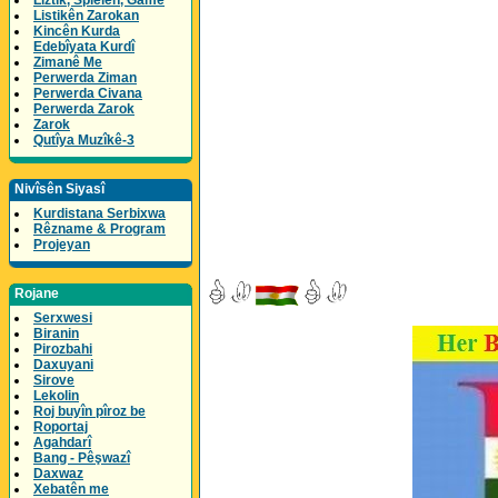
Lîztik, Spielen, Game
Listikên Zarokan
Kincên Kurda
Edebîyata Kurdî
Zimanê Me
Perwerda Ziman
Perwerda Civana
Perwerda Zarok
Zarok
Qutîya Muzîkê-3
Nivîsên Siyasî
Kurdistana Serbixwa
Rêzname & Program
Projeyan
Rojane
Serxwesi
Biranin
Pirozbahi
Daxuyani
Sirove
Lekolin
Roj buyîn pîroz be
Roportaj
Agahdarî
Bang - Pêşwazî
Daxwaz
Xebatên me