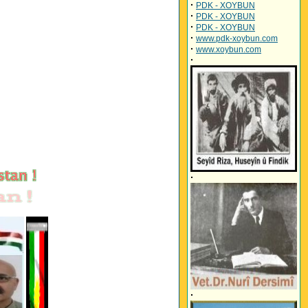
·
PDK - XOYBUN
·
PDK - XOYBUN
·
PDK - XOYBUN
·
www.pdk-xoybun.com
·
www.xoybun.com
·
·
·