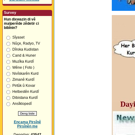
Survey
Hun dixwazin di vê
malperêde zêdetir ci
bibînin?
Sîyaset
Nûçe, Radyo, TV
Dîroka Kudistan
Cand & Huner
Muzîka Kurdî
Wêne ( Foto )
Nivîskarên Kurd
Zimanê Kurdî
Pirtûk û Kovar
Helbestên Kurdî
Dibistana Kurdî
Ansîklopedî
Encama Pirsînê
Pirsînên me
Dengdan:
43547