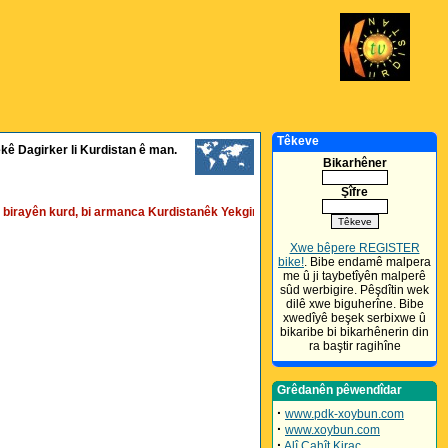
Têkeve
kê Dagirker li Kurdistan ê man.
Bikarhêner
Şîfre
rayên kurd, bi armanca Kurdistanêk Yekgirtî, Serbixwa, Demokrat û Azad, ji xeb
Xwe bêpere REGISTER
bike!
. Bibe endamê malpera
me û ji taybetîyên malperê
sûd werbigire. Pêşdîtin wek
dilê xwe biguherîne. Bibe
xwedîyê beşek serbixwe û
bikaribe bi bikarhênerin din
ra baştir ragihîne
Grêdanên pêwendîdar
·
www.pdk-xoybun.com
·
www.xoybun.com
·
Alî Cahît Kiraç