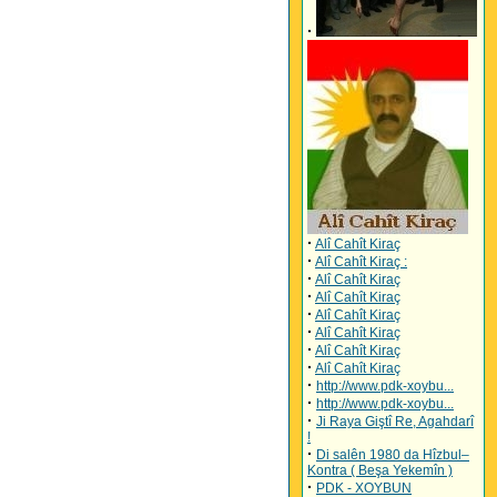
·
·
Alî Cahît Kiraç
·
Alî Cahît Kiraç :
·
Alî Cahît Kiraç
·
Alî Cahît Kiraç
·
Alî Cahît Kiraç
·
Alî Cahît Kiraç
·
Alî Cahît Kiraç
·
Alî Cahît Kiraç
·
http://www.pdk-xoybu...
·
http://www.pdk-xoybu...
·
Ji Raya Giştî Re, Agahdarî
!
·
Di salên 1980 da Hîzbul–
Kontra ( Beşa Yekemîn )
·
PDK - XOYBUN