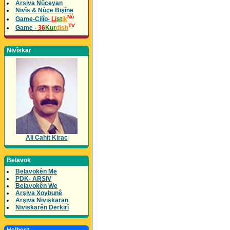
Arsiva Nûceyan
Nivîs & Nûçe Bişîne
Nû
Game-Cilîp-
Li
st
ik
TV
Game -
36
Kur
dish
Nivîskar
Ali Cahit Kirac
Belavok
Belavokên Me
PDK- ARSIV
Belavokên We
Arşiva Xoybunê
Arşiva Niviskaran
Niviskarên Derkirî