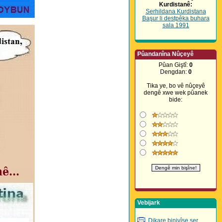
Kurdistanê:
Serhildana Kurdistana
Başur li destpêka buhara
sala 1991
Pûandanîna Nûçeyê
Pûan Giştî:
0
Dengdan:
0
Tika ye, bo vê nûçeyê
dengê xwe wek pûanek
bide:
Vebijark
Dikare binivîse ser