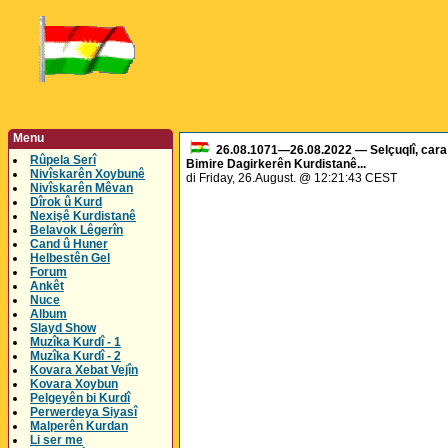
Menu
26.08.1071—26.08.2022 — Selçuqlî, cara y
Rûpela Serî
Bimire Dagirkerên Kurdistanê...
Nivîskarên Xoybunê
di Friday, 26.August. @ 12:21:43 CEST
Nivîskarên Mêvan
Dîrok û Kurd
Nexişê Kurdistanê
Belavok Lêgerîn
Cand û Huner
Helbestên Gel
Forum
Ankêt
Nuce
Album
Slayd Show
Muzîka Kurdî - 1
Muzîka Kurdî - 2
Kovara Xebat Vejîn
Kovara Xoybun
Pelgeyên bi Kurdî
Perwerdeya Siyasî
Malperên Kurdan
Li ser me