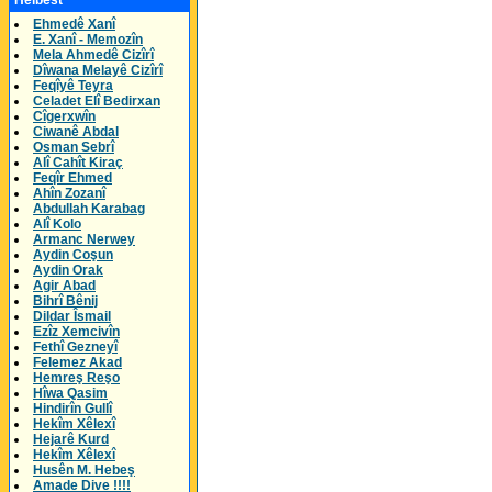
Helbest
Ehmedê Xanî
E. Xanî - Memozîn
Mela Ahmedê Cizîrî
Dîwana Melayê Cizîrî
Feqîyê Teyra
Celadet Elî Bedirxan
Cîgerxwîn
Ciwanê Abdal
Osman Sebrî
Alî Cahît Kiraç
Feqîr Ehmed
Ahîn Zozanî
Abdullah Karabag
Alî Kolo
Armanc Nerwey
Aydin Coşun
Aydin Orak
Agir Abad
Bihrî Bênij
Dildar Îsmail
Ezîz Xemcivîn
Fethî Gezneyî
Felemez Akad
Hemreş Reşo
Hîwa Qasim
Hindirîn Gullî
Hekîm Xêlexî
Hejarê Kurd
Hekîm Xêlexî
Husên M. Hebeş
Amade Dive !!!!