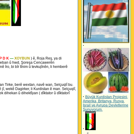
·
P D K
—
XOYBUN
) ê, Roja Reş, ya di
 Ereban û hwd, Şoreşa Cencawerên
îro, bi bîr tînim û tevkujînên, li hemberê
an Tirke, berê wextan, navê wan, Selçuqlî bu.
jî, wekê Dagirker, li Kurdistan ê man. Selçuqlî,
 dihekan û dihektîyan ( dîktator û dîktatorî
·
Büyük Kurdistan Projesini,
Amerika, Britanya, Rusya,
Israil ve Avrupa Devletlerine
Sunuyorum.
·