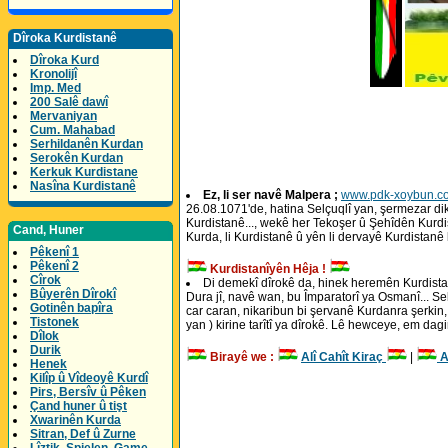
Dîroka Kurdistanê
Dîroka Kurd
Kronolijî
Imp. Med
200 Salê dawî
Mervaniyan
Cum. Mahabad
Serhildanên Kurdan
Serokên Kurdan
Kerkuk Kurdistane
Nasîna Kurdistanê
Ez, li ser navê Malpera ;
www.pdk-xoybun.c
26.08.1071'de, hatina Selçuqlî yan, şermezar 
Kurdistanê..., wekê her Tekoşer û Şehîdên Kurdis
Cand, Huner
Kurda, li Kurdistanê û yên li dervayê Kurdistan
Pêkenî 1
Pêkenî 2
Kurdistanîyên Hêja !
Cîrok
Di demekî dîrokê da, hinek heremên Kurdistan
Bûyerên Dîrokî
Dura jî, navê wan, bu Împaratorî ya Osmanî... Se
Gotinên bapîra
car caran, nikaribun bi şervanê Kurdanra şerkin, 
Tistonek
yan ) kirine tarîtî ya dîrokê. Lê hewceye, em dagirk
Dîlok
Durik
Birayê we :
Alî Cahît Kiraç
|
A
Henek
Kilîp û Vîdeoyê Kurdî
Pirs, Bersîv û Pêken
Çand huner û tişt
Xwarinên Kurda
Sitran, Def û Zurne