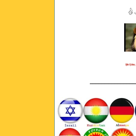
Şêr Şêre, Çi Ji
_______________