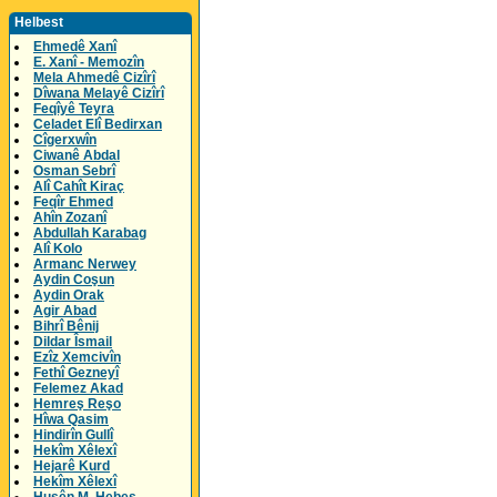
Helbest
Ehmedê Xanî
E. Xanî - Memozîn
Mela Ahmedê Cizîrî
Dîwana Melayê Cizîrî
Feqîyê Teyra
Celadet Elî Bedirxan
Cîgerxwîn
Ciwanê Abdal
Osman Sebrî
Alî Cahît Kiraç
Feqîr Ehmed
Ahîn Zozanî
Abdullah Karabag
Alî Kolo
Armanc Nerwey
Aydin Coşun
Aydin Orak
Agir Abad
Bihrî Bênij
Dildar Îsmail
Ezîz Xemcivîn
Fethî Gezneyî
Felemez Akad
Hemreş Reşo
Hîwa Qasim
Hindirîn Gullî
Hekîm Xêlexî
Hejarê Kurd
Hekîm Xêlexî