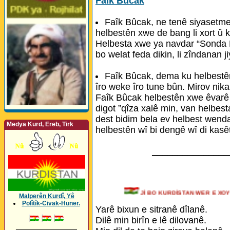
Faîk Bucak
Faîk Bûcak, ne tenê siyasetme
helbestên xwe de bang li xort û k
Helbesta xwe ya navdar “Sonda Mi
bo welat feda dikin, li zîndanan j
Faîk Bûcak, dema ku helbestê
îro weke îro tune bûn. Mirov nikar
Faîk Bûcak helbestên xwe êvarê b
digot ”qîza xalê min, van helbest
dest bidim bela ev helbest wenda
Medya Kurd, Ereb, Tirk
helbestên wî bi dengê wî di kasê
_______________
Jİ BO KURDİSTAN WER E
Malperên Kurdî, Yê
Polîtîk-Civak-Huner.
Yarê bixun e sitranê dîlanê.
Dilê min birîn e lê dilovanê.
_________________