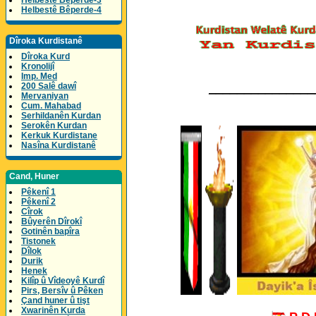
Helbestê Bêperde-3
Helbestê Bêperde-4
Dîroka Kurdistanê
Dîroka Kurd
Kronolijî
Imp. Med
_______________
200 Salê dawî
Mervaniyan
Cum. Mahabad
Serhildanên Kurdan
Serokên Kurdan
Kerkuk Kurdistane
Nasîna Kurdistanê
Cand, Huner
Pêkenî 1
Pêkenî 2
Cîrok
Bûyerên Dîrokî
Gotinên bapîra
Tistonek
Dîlok
Durik
Henek
Kilîp û Vîdeoyê Kurdî
Pirs, Bersîv û Pêken
Çand huner û tişt
Xwarinên Kurda