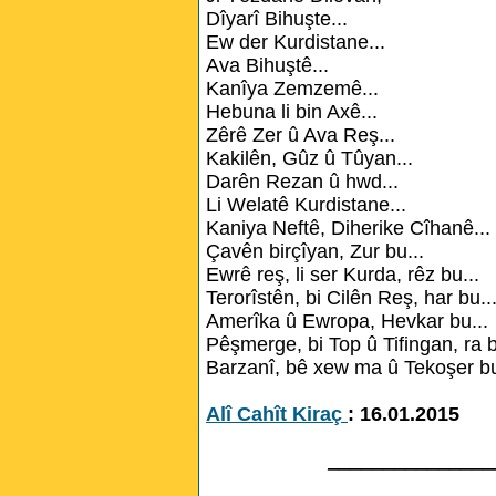
Dîyarî Bihuşte...
Ew der Kurdistane...
Ava Bihuştê...
Kanîya Zemzemê...
Hebuna li bin Axê...
Zêrê Zer û Ava Reş...
Kakilên, Gûz û Tûyan...
Darên Rezan û hwd...
Li Welatê Kurdistane...
Kaniya Neftê, Diherike Cîhanê...
Çavên birçîyan, Zur bu...
Ewrê reş, li ser Kurda, rêz bu...
Terorîstên, bi Cilên Reş, har bu..
Amerîka û Ewropa, Hevkar bu...
Pêşmerge, bi Top û Tifingan, ra b
Barzanî, bê xew ma û Tekoşer bu
Alî Cahît Kiraç
: 16.01.2015
_______________