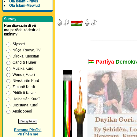
Ola Îslamî - Nivîs
Ola Îslam-Mewlud
Survey
Hun dixwazin di vê
malperêde zêdetir ci
bibînin?
_______________
Sîyaset
Nûçe, Radyo, TV
Dîroka Kudistan
Partîya
Demokra
Cand & Huner
Muzîka Kurdî
Wêne ( Foto )
Nivîskarên Kurd
Zimanê Kurdî
Pirtûk û Kovar
Helbestên Kurdî
Dibistana Kurdî
Ansîklopedî
Encama Pirsînê
Pirsînên me