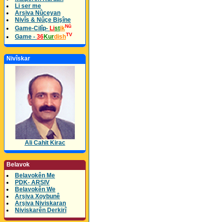
Li ser me
Arsiva Nûceyan
Nivîs & Nûçe Bişîne
Nû
Game-Cilîp-
Li
st
ik
TV
Game -
36
Kur
dish
Nivîskar
Ali Cahit Kirac
Belavok
Belavokên Me
PDK- ARSIV
Belavokên We
Arşiva Xoybunê
Arşiva Niviskaran
Niviskarên Derkirî