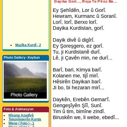
Dayika Gorî..., Roja Te Pîroz Be...
Ey Şehîdên, Lor û Gorî.
Hewram, Kurmanc û Soranî.
Lorî, lorî, Berxo lorî.
Dayika Kurdistan, gorî.
Dayik divê û digîrî.
Muzîka Kurdî - 2
Ey Şoreşgero, ez gorî.
Tu, ji Kurdistanê durî.
Lê, ji Çavên min, ne durî...
Photo Gallery–Xoybun
Barî, bari, Kimya barî.
Kolanen me, tijî mirî.
Hêsirên Dayikan barî.
Ji bo, bi hezaran mirî...
Daykên, Erebên Gemar'î.
Gengeşîyên Şîî, Sunî.
Foto & Animasyon
Tim û tim, bimîne zindî.
Nîşana Azadîyê
Biruskên we, li webe, ebedî...
Tekoşîngerên Kurda
Wene ( Foto ) - 1