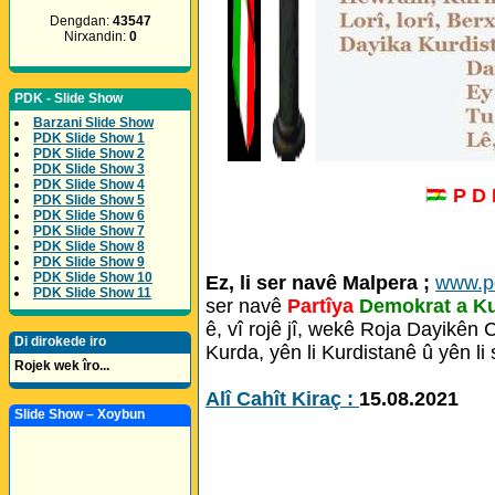
Dengdan:
43547
Nirxandin:
0
PDK - Slide Show
Barzani Slide Show
PDK Slide Show 1
PDK Slide Show 2
PDK Slide Show 3
PDK Slide Show 4
P D
PDK Slide Show 5
PDK Slide Show 6
PDK Slide Show 7
PDK Slide Show 8
PDK Slide Show 9
PDK Slide Show 10
Ez, li ser navê Malpera ;
www.p
PDK Slide Show 11
ser navê
Partîya
Demokrat a K
ê, vî rojê jî, wekê Roja Dayikên
Di dirokede iro
Kurda, yên li Kurdistanê û yên li
Rojek wek îro...
Alî Cahît Kiraç :
15.08.2021
Slide Show – Xoybun