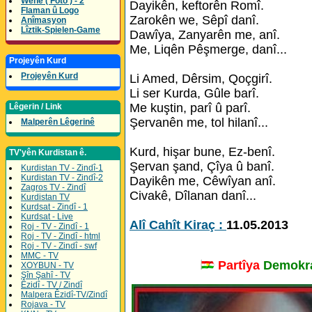
Wene ( Foto ) - 2
Dayikên, keftorên Romî.
Flaman û Logo
Zarokên we, Sêpî danî.
Anîmasyon
Lîztik-Spielen-Game
Dawîya, Zanyarên me, anî.
Me, Liqên Pêşmerge, danî...
Projeyên Kurd
Projeyên Kurd
Li Amed, Dêrsim, Qoçgirî.
Li ser Kurda, Gûle barî.
Me kuştin, parî û parî.
Lêgerin / Link
Şervanên me, tol hilanî...
Malperên Lêgerinê
Kurd, hişar bune, Ez-benî.
TV'yên Kurdistan ê.
Şervan şand, Çîya û banî.
Kurdistan TV - Zindî-1
Kurdistan TV - Zindî-2
Dayikên me, Cêwîyan anî.
Zagros TV - Zindî
Civakê, Dîlanan danî...
Kurdistan TV
Kurdsat - Zindî - 1
Kurdsat - Live
Alî Cahît Kiraç :
11.05.2013
Roj - TV - Zindî - 1
Roj - TV - Zindî - html
Roj - TV - Zindî - swf
MMC - TV
Partîya
Demokra
XOYBUN - TV
Şîn Şahî - TV
Êzidî - TV / Zindî
Malpera Êzidî-TV/Zindî
Rojava - TV