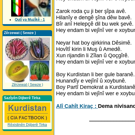
Zarok roda çu ji ber şîpa avê.
Hilanîy e dengê şîna dêw bavê.
Qutî ya Muzîkê - 1
Bîr anî Helepçê dil bu wek şevê.
Hey endam bi vejînî ver e xoybu
Zêrzewat ( Sewze )
Neyar hat boy qirkirina Dêsimê.
Hovîtî kirin li Muş û Amedê.
Xun rijandin li Zîlan û Qoçgîrê.
Hey endam bi vejînî ver e xoybu
Boy Kurdistan li ber gule baranê.
Hunandîy e vejînî û xoybunê.
Zêrzewat ( Sewze )
Boy Partî Demokrat a Kurdistanê
Hey endam bi vejînî wer e xoybu
Sazîyên Dijberê Tirka
Alî Cahît Kiraç :
Dema nivisand
_______________
Rêxistinên Dijberê Tirka