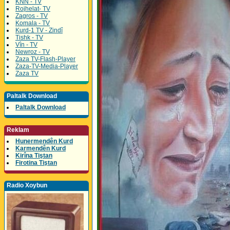
KNN - TV
Rojhelat- TV
Zagros - TV
Komala - TV
Kurd-1 TV - Zindî
Tishk - TV
Vîn - TV
Newroz - TV
Zaza TV-Flash-Player
Zaza-TV-Media-Player
Zaza TV
Paltalk Download
Paltalk Download
Reklam
Hunermendên Kurd
Karmendên Kurd
Kirîna Tiştan
Firotina Tiştan
Radio Xoybun