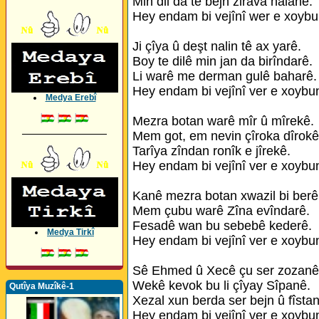
Min dil da te bejn zirava halanê.
Hey endam bi vejînî wer e xoybu
Ji çîya û deşt nalin tê ax yarê.
Boy te dilê min jan da birîndarê.
Li warê me derman gulê baharê.
Hey endam bi vejînî ver e xoybu
Medya Erebî
Mezra botan warê mîr û mîrekê.
_________________
Mem got, em nevin çîroka dîrokê
Tarîya zîndan ronîk e jîrekê.
Hey endam bi vejînî ver e xoybu
Kanê mezra botan xwazil bi berê
Mem çubu warê Zîna evîndarê.
Fesadê wan bu sebebê kederê.
Medya Tirkî
Hey endam bi vejînî ver e xoybu
Sê Ehmed û Xecê çu ser zozanê
Wekê kevok bu li çîyay Sîpanê.
Qutîya Muzîkê-1
Xezal xun berda ser bejn û fîsta
Hey endam bi vejînî ver e xoybu