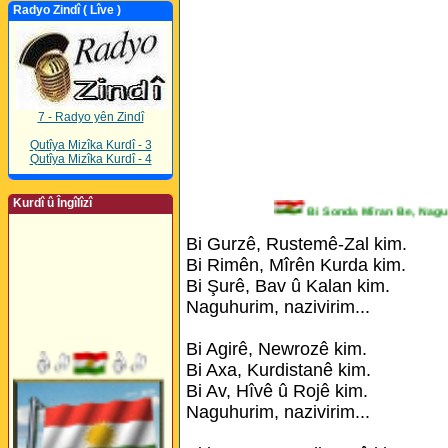
Radyo Zindî ( Lîve )
7 - Radyo yên Zindî
Qutîya Mizîka Kurdî - 3
Qutîya Mizîka Kurdî - 4
Kurdî û Îngîlîzî
Bi Sonda Mîran Be, N
Bi Gurzê, Rustemê-Zal kim.
Bi Rimên, Mîrên Kurda kim.
Bi Şurê, Bav û Kalan kim.
Naguhurim, nazivirim...
Bi Agirê, Newrozê kim.
Bi Axa, Kurdistanê kim.
Bi Av, Hîvê û Rojê kim.
Naguhurim, nazivirim...