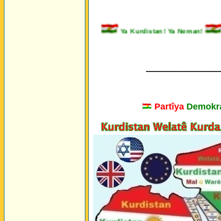
Ya Kurdistan! Ya Neman!
_______________
Partîya
Demokra