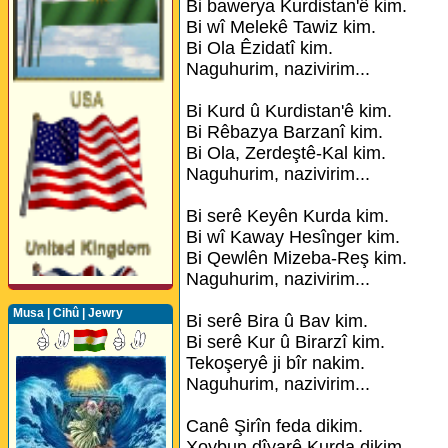
Bi bawerya Kurdistan'ê kim.
Bi wî Melekê Tawiz kim.
Bi Ola Êzidatî kim.
Naguhurim, nazivirim...
Bi Kurd û Kurdistan'ê kim.
Bi Rêbazya Barzanî kim.
Bi Ola, Zerdeştê-Kal kim.
Naguhurim, nazivirim...
Bi serê Keyên Kurda kim.
Bi wî Kaway Hesînger kim.
Bi Qewlên Mizeba-Reş kim.
Naguhurim, nazivirim...
Musa | Cihû | Jewry
Bi serê Bira û Bav kim.
Bi serê Kur û Birarzî kim.
Tekoşeryê ji bîr nakim.
Perwerde ya Zimanê
Naguhurim, nazivirim...
Kurdî û Îngîlîzî
Canê Şirîn feda dikim.
Xoybun dîyarê Kurda dikim.