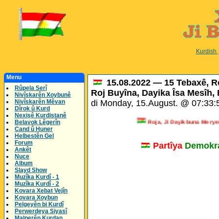
Kurdish
Menu
15.08.2022 — 15 Tebaxê, Ro
Rûpela Serî
Roj Buyîna, Dayika Îsa Mesîh, 
Nivîskarên Xoybunê
Nivîskarên Mêvan
di Monday, 15.August. @ 07:33
Dîrok û Kurd
Nexişê Kurdistanê
Roja, Ji Dayikbuna Meryem a 
Belavok Lêgerîn
Cand û Huner
Helbestên Gel
Forum
Partîya
Demokra
Ankêt
Nuce
Album
Slayd Show
Muzîka Kurdî - 1
Muzîka Kurdî - 2
Kovara Xebat Vejîn
Kovara Xoybun
Pelgeyên bi Kurdî
Perwerdeya Siyasî
Malperên Kurdan