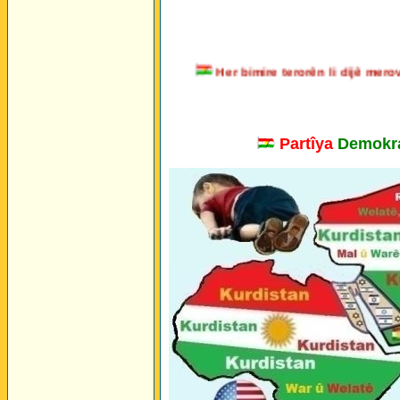
Her bimire terorên li dijê m
Partîya
Demokra