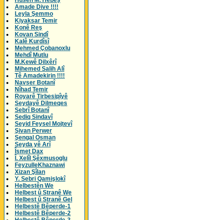
Husên M. Hebeş
Amade Dive !!!!
Leyla Şemmo
Kiyaksar Temir
Konê Reş
Kovan Sindî
Kalê Kurdîsî
Mehmed Çobanoxlu
Mehdî Mutlu
M.Kewê Dilxêrî
Mihemed Salih Alî
Tê Amadekirin !!!!
Navser Botanî
Nîhad Temir
Royarê Tirbesipîyê
Seydayê Dilmeqes
Sebrî Botanî
Sediq Sindavî
Seyid Feysel Mojtevî
Şivan Perwer
Şengal Osman
Seyda yê Arî
Îsmet Dax
Î. Xelîl Şêxmusoglu
FeyzulleKhaznawi
Xizan Şîlan
Y. Sebri Qamişlokî
Helbestên We
Helbest û Stranê We
Helbest û Stranê Gel
Helbestê Bêperde-1
Helbestê Bêperde-2