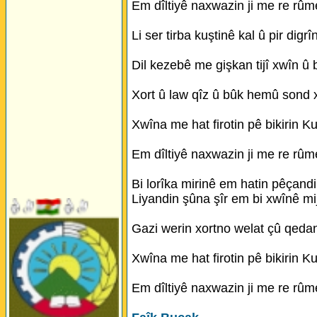
Em dîltiyê naxwazin ji me re rûme
Li ser tirba kuştinê kal û pir digrî
Dil kezebê me gişkan tijî xwîn û b
Xort û law qîz û bûk hemû sond 
Xwîna me hat firotin pê bikirin Ku
Em dîltiyê naxwazin ji me re rûme
Bi lorîka mirinê em hatin pêçandi
Liyandin şûna şîr em bi xwînê mi
Gazi werin xortno welat çû qeda
Xwîna me hat firotin pê bikirin Ku
Em dîltiyê naxwazin ji me re rûme