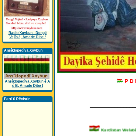
Radio Xoybun - Dengê
Vejîn ê, Amade Dibe !
Ansîklopedîya Xoybun
P D
Ansîklopedîya Xoybun ê A
û B, Amade Dibe !
Partî û Rêxistin
_______________
Kurdistan Welatê Ku