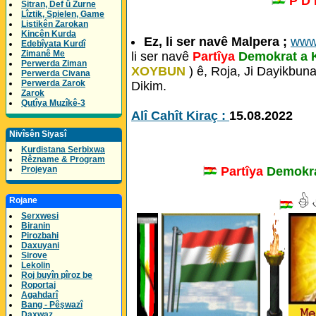
P D
Sitran, Def û Zurne
Lîztik, Spielen, Game
Listikên Zarokan
Kincên Kurda
Ez, li ser navê Malpera ;
www
Edebîyata Kurdî
Zimanê Me
li ser navê
Partîya
Demokrat a 
Perwerda Ziman
XOYBUN
) ê, Roja, Ji Dayikbun
Perwerda Civana
Perwerda Zarok
Dikim.
Zarok
Qutîya Muzîkê-3
Alî Cahît Kiraç :
15.08.2022
Nivîsên Siyasî
Kurdistana Serbixwa
Rêzname & Program
Partîya
Demokra
Projeyan
Rojane
Serxwesi
Biranin
Pirozbahi
Daxuyani
Sirove
Lekolin
Roj buyîn pîroz be
Roportaj
Agahdarî
Bang - Pêşwazî
Daxwaz