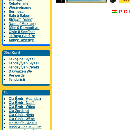
Xebatên me
Wesiyetname
P D
Şermezar
Şahî û Şabun
Şirîgatî - Yekitî
Name ( Mektup )
Dîtin û Ramanê we
Civîn û Semîner
Ji Raya Giştî Re
Xonçe, Xwençe
Jina Kurd
Tekoşina Siyasi
Tehdeyîyen Siyasi
Tehdeyîyen Civaki
Daxwazen We
Perwerde
Tenduristi
OL
Ola Êzîdî - Agahdarî
Ola Êzîdî - Nasîn
Ola Êzîdî - Wêne
Ola Zerdeştî
Ola Cihû - Nivîs
Ola Cihû - Wêne
Îsa Mesîh - Jesus
Bibel & Jesus - Film