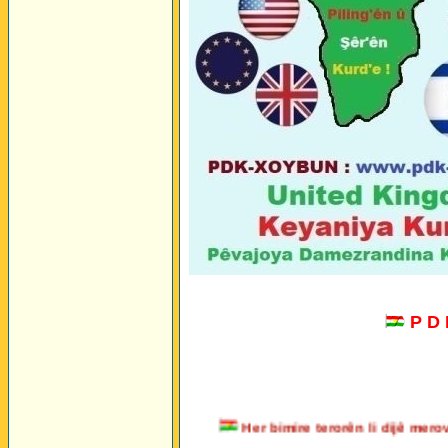
P D
Her bimire terorên li dijê m