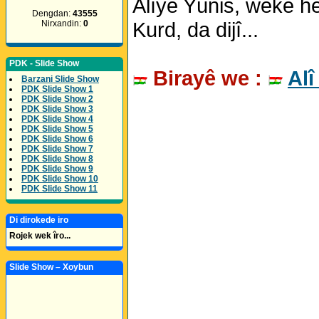
Alîyê Yûnis, wekê h
Dengdan:
43555
Kurd, da dijî...
Nirxandin:
0
PDK - Slide Show
Birayê we :
Alî
Barzani Slide Show
PDK Slide Show 1
PDK Slide Show 2
PDK Slide Show 3
PDK Slide Show 4
PDK Slide Show 5
PDK Slide Show 6
PDK Slide Show 7
PDK Slide Show 8
PDK Slide Show 9
PDK Slide Show 10
PDK Slide Show 11
Di dirokede iro
Rojek wek îro...
Slide Show – Xoybun