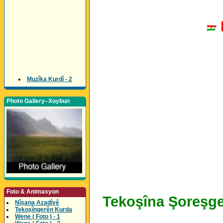
Muzîka Kurdî - 2
Photo Gallery–Xoybun
Foto & Animasyon
Tekoşîna Şoreşge
Nîşana Azadîyê
Tekoşîngerên Kurda
Wene ( Foto ) - 1