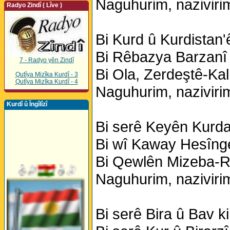
Naguhurim, nazivirim
Radyo Zindî ( Lîve )
Bi Kurd û Kurdistan'
Bi Rêbazya Barzanî 
7 - Radyo yên Zindî
Bi Ola, Zerdeştê-Kal
Qutîya Mizîka Kurdî - 3
Qutîya Mizîka Kurdî - 4
Naguhurim, nazivirim
Kurdî û Îngîlîzî
Bi serê Keyên Kurda
Bi wî Kaway Hesînge
Bi Qewlên Mizeba-R
Naguhurim, nazivirim
Bi serê Bira û Bav k