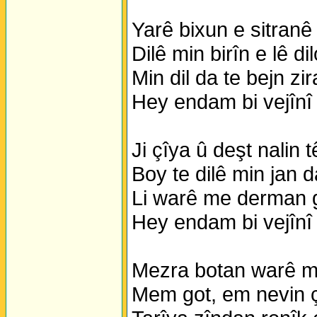
Yarê bixun e sitranê 
Dilê min birîn e lê di
Min dil da te bejn zi
Hey endam bi vejînî
Ji çîya û deşt nalin 
Boy te dilê min jan d
Li warê me derman 
Hey endam bi vejînî
Mezra botan warê mî
Mem got, em nevin ç