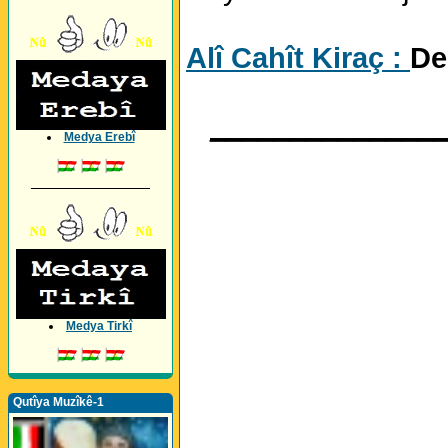
Alî Cahît Kiraç :
De
______________
Medya Erebî
_________________
Medya Tirkî
Qutîya Muzîkê-1