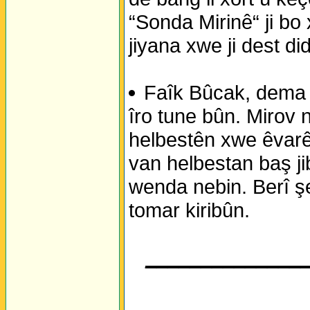
“Sonda Mirinê“ ji bo 
jiyana xwe ji dest di
Faîk Bûcak, dema 
îro tune bûn. Mirov 
helbestên xwe êvarê 
van helbestan baş ji
wenda nebin. Berî ş
tomar kiribûn.
______________