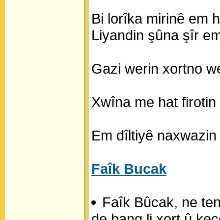
Bi lorîka mirinê em 
Liyandin şûna şîr em
Gazi werin xortno w
Xwîna me hat firotin 
Em dîltiyê naxwazin 
Faîk Bucak
Faîk Bûcak, ne te
de bang li xort û ke