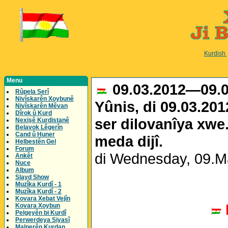
Kurdish
Menu
09.03.2012—09.0
Rûpela Serî
Nivîskarên Xoybunê
Yûnis, di 09.03.20
Nivîskarên Mêvan
Dîrok û Kurd
ser dilovanîya xwe.
Nexişê Kurdistanê
Belavok Lêgerîn
Cand û Huner
meda dijî.
Helbestên Gel
Forum
di Wednesday, 09.M
Ankêt
Nuce
Album
Slayd Show
Muzîka Kurdî - 1
Muzîka Kurdî - 2
Kovara Xebat Vejîn
Kovara Xoybun
Pelgeyên bi Kurdî
Perwerdeya Siyasî
Malperên Kurdan