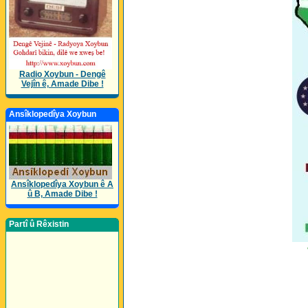
Radio Xoybun - Dengê
Vejîn ê, Amade Dibe !
Ansîklopedîya Xoybun
Ansîklopedîya Xoybun ê A
û B, Amade Dibe !
Partî û Rêxistin