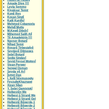
Husên M. Hebeş
Amade Dive !!!!
Leyla Şemmo
Kiyaksar Temir
Konê Reş
Kovan Sindî
Kalê Kurdîsî
Mehmed Çobanoxlu
Mehdî Mutlu
M.Kewê Dilxêrî
Mihemed Salih Alî
Tê Amadekirin !!!!
Navser Botanî
Nîhad Temir
Royarê Tirbesipîyê
Seydayê Dilmeqes
Sebrî Botanî
Sediq Sindavî
Seyid Feysel Mojtevî
Şivan Perwer
Şengal Osman
Seyda yê Arî
Îsmet Dax
Î. Xelîl Şêxmusoglu
FeyzulleKhaznawi
Xizan Şîlan
Y. Sebri Qamişlokî
Helbestên We
Helbest û Stranê We
Helbest û Stranê Gel
Helbestê Bêperde-1
Helbestê Bêperde-2