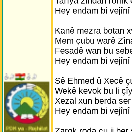
Tarîya zîndan ronîk e
Hey endam bi vejînî
Kanê mezra botan xw
Mem çubu warê Zîna
Fesadê wan bu sebe
Hey endam bi vejînî
Sê Ehmed û Xecê çu
Wekê kevok bu li çî
Xezal xun berda ser 
Hey endam bi vejînî
Zarok roda çu ji ber