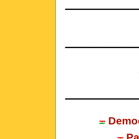
______________
______________
______________
Democr
Pa