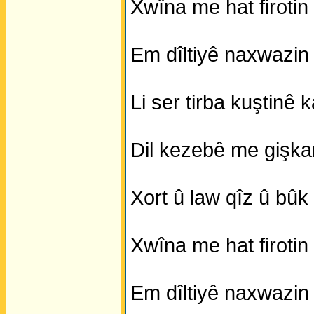
Xwîna me hat firotin 
Em dîltiyê naxwazin j
Li ser tirba kuştinê k
Dil kezebê me gişkan 
Xort û law qîz û bû
Xwîna me hat firotin 
Em dîltiyê naxwazin j