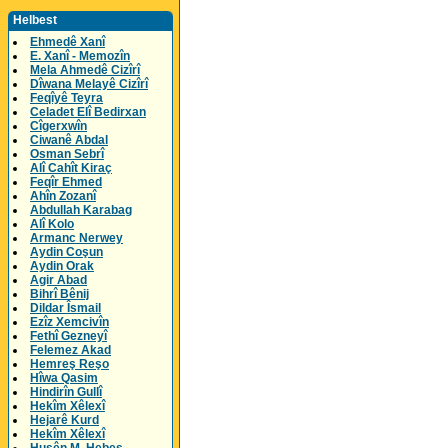
Helbest
Ehmedê Xanî
E. Xanî - Memozîn
Mela Ahmedê Cizîrî
Dîwana Melayê Cizîrî
Feqîyê Teyra
Celadet Elî Bedirxan
Cîgerxwîn
Ciwanê Abdal
Osman Sebrî
Alî Cahît Kiraç
Feqîr Ehmed
Ahîn Zozanî
Abdullah Karabag
Alî Kolo
Armanc Nerwey
Aydin Coşun
Aydin Orak
Agir Abad
Bihrî Bênij
Dildar Îsmail
Ezîz Xemcivîn
Fethî Gezneyî
Felemez Akad
Hemreş Reşo
Hîwa Qasim
Hindirîn Gullî
Hekîm Xêlexî
Hejarê Kurd
Hekîm Xêlexî