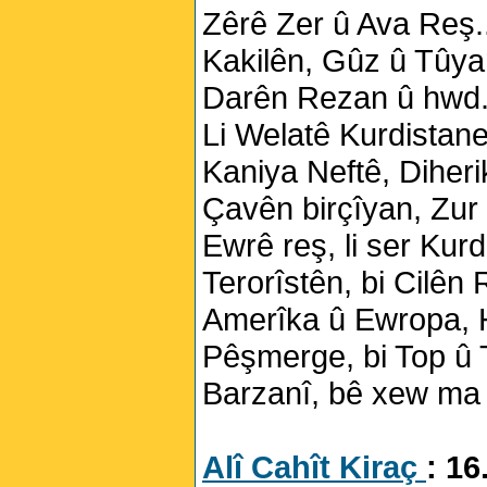
Zêrê Zer û Ava Reş..
Kakilên, Gûz û Tûyan
Darên Rezan û hwd.
Li Welatê Kurdistane
Kaniya Neftê, Diheri
Çavên birçîyan, Zur 
Ewrê reş, li ser Kurd
Terorîstên, bi Cilên 
Amerîka û Ewropa, H
Pêşmerge, bi Top û T
Barzanî, bê xew ma 
Alî Cahît Kiraç
: 16