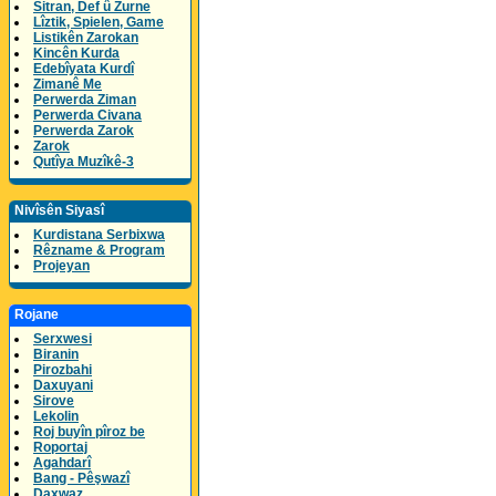
Sitran, Def û Zurne
Lîztik, Spielen, Game
Listikên Zarokan
Kincên Kurda
Edebîyata Kurdî
Zimanê Me
Perwerda Ziman
Perwerda Civana
Perwerda Zarok
Zarok
Qutîya Muzîkê-3
Nivîsên Siyasî
Kurdistana Serbixwa
Rêzname & Program
Projeyan
Rojane
Serxwesi
Biranin
Pirozbahi
Daxuyani
Sirove
Lekolin
Roj buyîn pîroz be
Roportaj
Agahdarî
Bang - Pêşwazî
Daxwaz