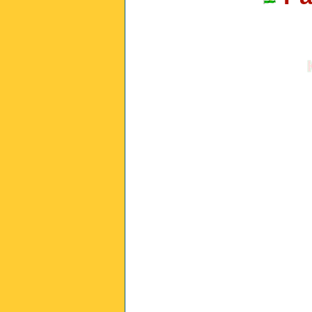
________________