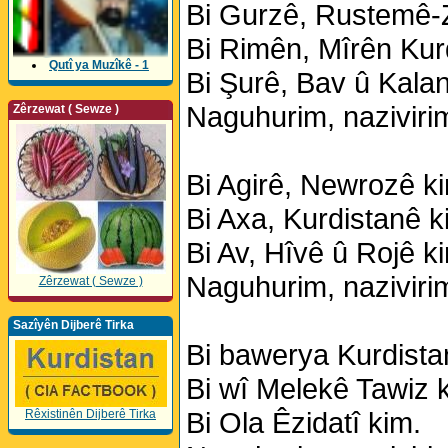
Bi Gurzê, Rustemê-Z
Bi Rimên, Mîrên Kur
Qutî ya Muzîkê - 1
Bi Şurê, Bav û Kalan
Naguhurim, nazivirim
Zêrzewat ( Sewze )
Bi Agirê, Newrozê k
Bi Axa, Kurdistanê k
Bi Av, Hîvê û Rojê k
Naguhurim, nazivirim
Zêrzewat ( Sewze )
Sazîyên Dijberê Tirka
Bi bawerya Kurdista
Bi wî Melekê Tawiz 
Bi Ola Êzidatî kim.
Rêxistinên Dijberê Tirka