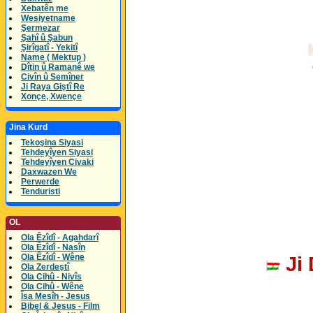
Xebatên me
Wesiyetname
Şermezar
Şahî û Şabun
Şirîgatî - Yekitî
Name ( Mektup )
Dîtin û Ramanê we
Civîn û Semîner
Ji Raya Giştî Re
Xonçe, Xwençe
Jina Kurd
Tekoşina Siyasi
Tehdeyîyen Siyasi
Tehdeyîyen Civaki
Daxwazen We
Perwerde
Tenduristi
OL
Ola Êzîdî - Agahdarî
Ola Êzîdî - Nasîn
Ji 
Ola Êzîdî - Wêne
Ola Zerdeştî
Ola Cihû - Nivîs
Ola Cihû - Wêne
Îsa Mesîh - Jesus
Bibel & Jesus - Film