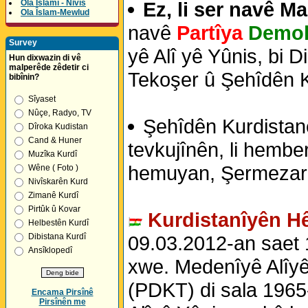
Ez, li ser navê M
Ola Îslamî - Nivîs
Ola Îslam-Mewlud
navê
Partîya
Demok
Survey
yê Alî yê Yûnis, bi D
Hun dixwazin di vê
malperêde zêdetir ci
Tekoşer û Şehîdên Ku
bibînin?
Sîyaset
Nûçe, Radyo, TV
Şehîdên Kurdistanê
Dîroka Kudistan
Cand & Huner
tevkujînên, li hembe
Muzîka Kurdî
hemuyan, Şermezar 
Wêne ( Foto )
Nivîskarên Kurd
Zimanê Kurdî
Pirtûk û Kovar
Kurdistanîyên Hê
Helbestên Kurdî
09.03.2012-an saet 
Dibistana Kurdî
Ansîklopedî
xwe. Medenîyê Alîyê 
(PDKT) di sala 1965
Encama Pirsînê
Pirsînên me