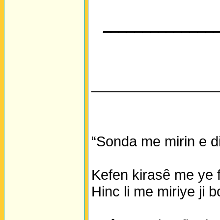
______________
________________
“Sonda me mirin e di
Kefen kirasê me ye fe
Hinc li me miriye ji