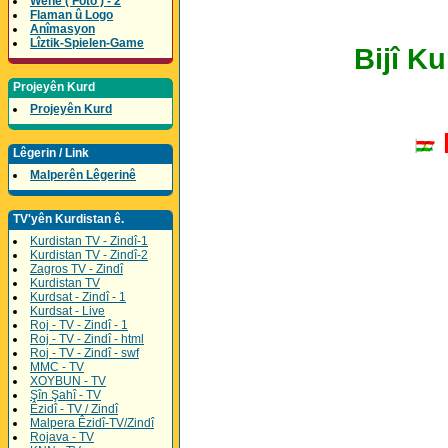
Wene ( Foto ) - 2
Flaman û Logo
Anîmasyon
Lîztik-Spielen-Game
Bijî K
Projeyên Kurd
Projeyên Kurd
Lêgerin / Link
Malperên Lêgerinê
TV'yên Kurdistan ê.
Kurdistan TV - Zindî-1
Kurdistan TV - Zindî-2
Zagros TV - Zindî
Kurdistan TV
Kurdsat - Zindî - 1
Kurdsat - Live
Roj - TV - Zindî - 1
Roj - TV - Zindî - html
Roj - TV - Zindî - swf
MMC - TV
XOYBUN - TV
Şîn Şahî - TV
Êzidî - TV / Zindî
Malpera Êzidî-TV/Zindî
Rojava - TV