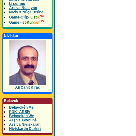
Li ser me
Arsiva Nûceyan
Nivîs & Nûçe Bişîne
Nû
Game-Cilîp-
Li
st
ik
TV
Game -
36
Kur
dish
Nivîskar
Ali Cahit Kirac
Belavok
Belavokên Me
PDK- ARSIV
Belavokên We
Arşiva Xoybunê
Arşiva Niviskaran
Niviskarên Derkirî