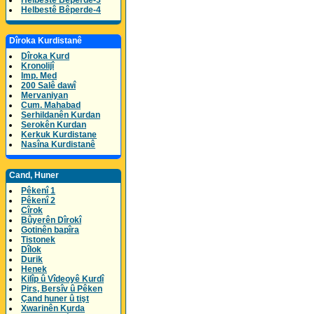
Helbestê Bêperde-3
Helbestê Bêperde-4
Dîroka Kurdistanê
Dîroka Kurd
Kronolijî
Imp. Med
200 Salê dawî
Mervaniyan
Cum. Mahabad
Serhildanên Kurdan
Serokên Kurdan
Kerkuk Kurdistane
Nasîna Kurdistanê
Cand, Huner
Pêkenî 1
Pêkenî 2
Cîrok
Bûyerên Dîrokî
Gotinên bapîra
Tistonek
Dîlok
Durik
Henek
Kilîp û Vîdeoyê Kurdî
Pirs, Bersîv û Pêken
Çand huner û tişt
Xwarinên Kurda