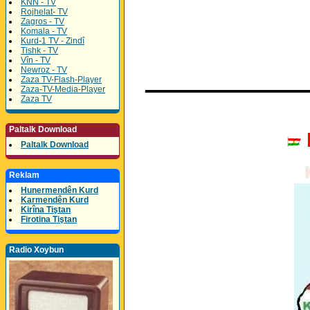
KNN - TV
Rojhelat- TV
Zagros - TV
Komala - TV
Kurd-1 TV - Zindî
Tishk - TV
Vîn - TV
Newroz - TV
______________
Zaza TV-Flash-Player
Zaza-TV-Media-Player
Zaza TV
Paltalk Download
Paltalk Download
Reklam
Hunermendên Kurd
Karmendên Kurd
Kirîna Tiştan
Firotina Tiştan
Radio Xoybun