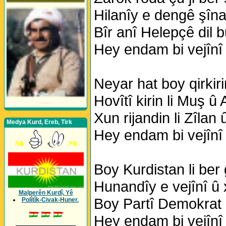
Hilanîy e dengê şîn
Bîr anî Helepçê dil 
Hey endam bi vejînî
Neyar hat boy qirkir
Hovîtî kirin li Muş û
Xun rijandin li Zîlan
Medya Kurd, Ereb, Tirk
Hey endam bi vejînî
Boy Kurdistan li ber
Hunandîy e vejînî û
Malperên Kurdî, Yê
Boy Partî Demokrat 
Polîtîk-Civak-Huner.
Hey endam bi vejînî
_________________