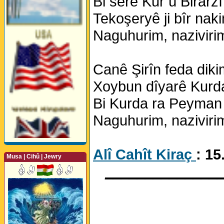
Bi serê Kur û Birarzî
Tekoşeryê ji bîr nak
Naguhurim, nazivirim
Canê Şirîn feda diki
Xoybun dîyarê Kurda
Bi Kurda ra Peyman 
Naguhurim, nazivirim
Alî Cahît Kiraç
: 15
Musa | Cihû | Jewry
______________
Perwerde ya Zimanê
Kurdî û Îngîlîzî