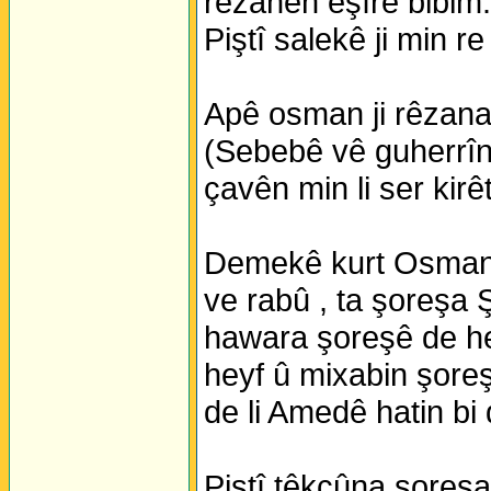
rêzanên eşîrê bibim.
Piştî salekê ji min r
Apê osman ji rêzana ê
(Sebebê vê guherrîn
çavên min li ser kirê
Demekê kurt Osman S
ve rabû , ta şoreşa 
hawara şoreşê de he
heyf û mixabin şoreş
de li Amedê hatin bi 
Piştî têkçûna şoreşa