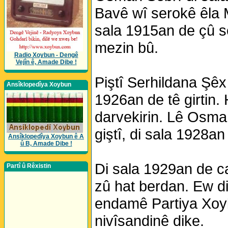
Bavê wî serokê êla 
sala 1915an de çû se
mezin bû.
Radio Xoybun - Dengê
Vejîn ê, Amade Dibe !
Piştî Serhildana Şêx
Ansîklopedîya Xoybun
1926an de tê girtin
darvekirin. Lê Osman
giştî, di sala 1928an
Ansîklopedîya Xoybun ê A
û B, Amade Dibe !
Di sala 1929an de ca
Partî û Rêxistin
zû hat berdan. Ew di
endamê Partiya Xoyb
nivîsandinê dike.