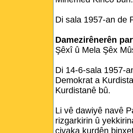
Di sala 1957-an de P
Damezirênerên par
Şêxî û Mela Şêx Mû
Di 14-6-sala 1957-an
Demokrat a Kurdista
Kurdistanê bû.
Li vê dawiyê navê Pa
rizgarkirin û yekkiri
civaka kurdên binxet