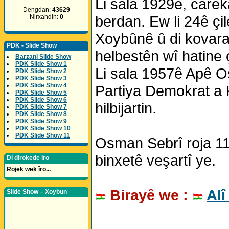
Li sala 1929ê, carek
Dengdan:
43629
berdan. Ew li 24ê ç
Nirxandin:
0
Xoybûnê û di kovara 
PDK - Slide Show
helbestên wî hatine ç
Barzani Slide Show
PDK Slide Show 1
Li sala 1957ê Apê O
PDK Slide Show 2
PDK Slide Show 3
PDK Slide Show 4
Partiya Demokrat a K
PDK Slide Show 5
PDK Slide Show 6
hilbijartin.
PDK Slide Show 7
PDK Slide Show 8
PDK Slide Show 9
PDK Slide Show 10
PDK Slide Show 11
Osman Sebrî roja 11ê
binxetê veşartî ye.
Di dirokede iro
Rojek wek îro...
Birayê we :
Alî
Slide Show – Xoybun