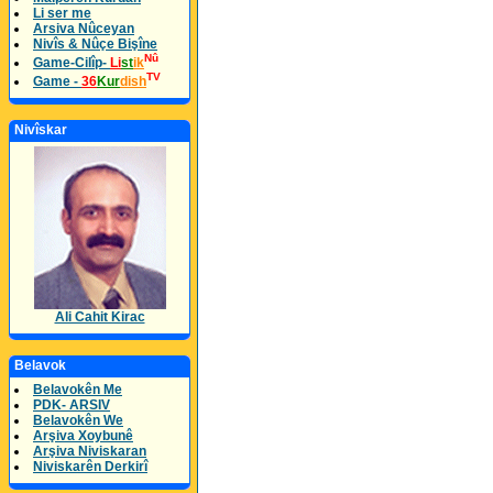
Li ser me
Arsiva Nûceyan
Nivîs & Nûçe Bişîne
Nû
Game-Cilîp-
Li
st
ik
TV
Game -
36
Kur
dish
Nivîskar
Ali Cahit Kirac
Belavok
Belavokên Me
PDK- ARSIV
Belavokên We
Arşiva Xoybunê
Arşiva Niviskaran
Niviskarên Derkirî