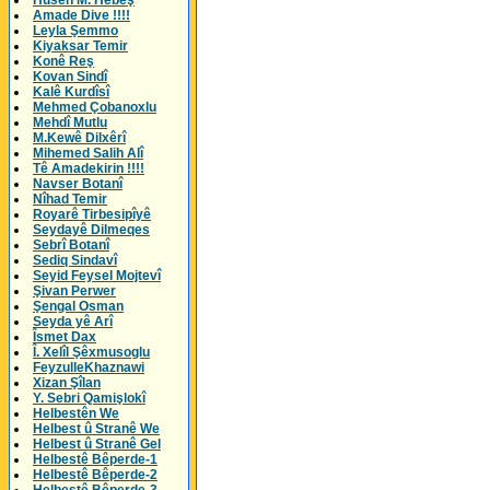
Husên M. Hebeş
Amade Dive !!!!
Leyla Şemmo
Kiyaksar Temir
Konê Reş
Kovan Sindî
Kalê Kurdîsî
Mehmed Çobanoxlu
Mehdî Mutlu
M.Kewê Dilxêrî
Mihemed Salih Alî
Tê Amadekirin !!!!
Navser Botanî
Nîhad Temir
Royarê Tirbesipîyê
Seydayê Dilmeqes
Sebrî Botanî
Sediq Sindavî
Seyid Feysel Mojtevî
Şivan Perwer
Şengal Osman
Seyda yê Arî
Îsmet Dax
Î. Xelîl Şêxmusoglu
FeyzulleKhaznawi
Xizan Şîlan
Y. Sebri Qamişlokî
Helbestên We
Helbest û Stranê We
Helbest û Stranê Gel
Helbestê Bêperde-1
Helbestê Bêperde-2