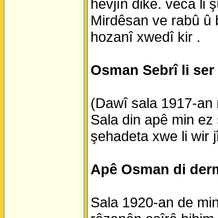
hevjîn dike. vêca li
Mirdêsan ve rabû û b
hozanî xwedî kir .
Osman Sebrî li ser
(Dawî sala 1917-an 
Sala din apê min ez
şehadeta xwe li wir jî
Apê Osman di derma
Sala 1920-an de min 