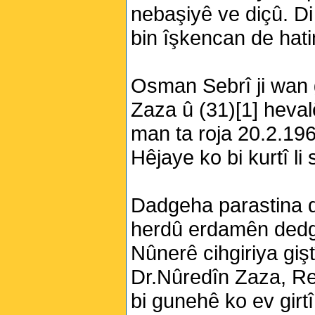
nebaşiyê ve diçû. Di
bin îşkencan de hati
Osman Sebrî ji wan g
Zaza û (31)[1] heval
man ta roja 20.2.1962
Hêjaye ko bi kurtî li 
Dadgeha parastina de
herdû erdamên dedge
Nûnerê cihgiriya giş
Dr.Nûredîn Zaza, Re
bi gunehê ko ev girtî