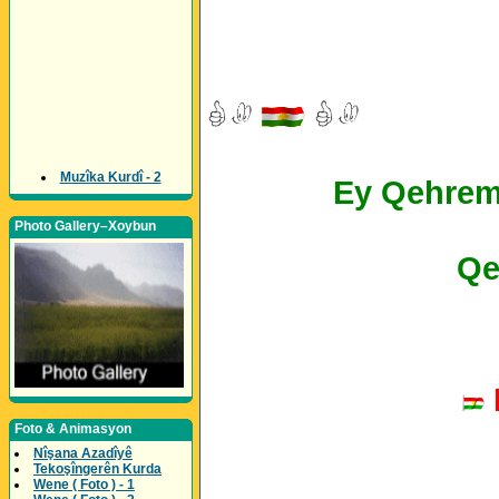
Muzîka Kurdî - 2
Ey Qehrema
Photo Gallery–Xoybun
Qe
Foto & Animasyon
Nîşana Azadîyê
Tekoşîngerên Kurda
Wene ( Foto ) - 1