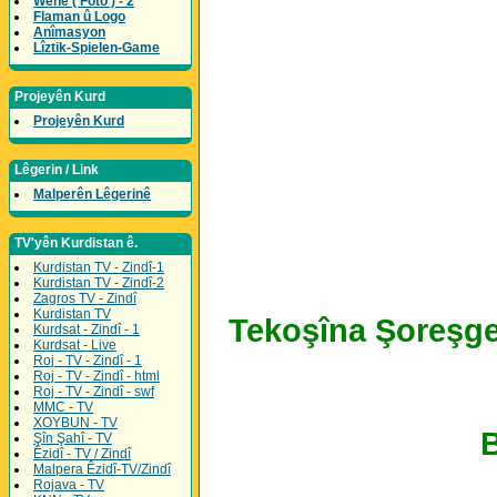
Wene ( Foto ) - 2
Flaman û Logo
Anîmasyon
Lîztik-Spielen-Game
Projeyên Kurd
Projeyên Kurd
Lêgerin / Link
Malperên Lêgerinê
TV'yên Kurdistan ê.
Kurdistan TV - Zindî-1
Kurdistan TV - Zindî-2
Zagros TV - Zindî
Kurdistan TV
Tekoşîna Şoreşge
Kurdsat - Zindî - 1
Kurdsat - Live
Roj - TV - Zindî - 1
Roj - TV - Zindî - html
Roj - TV - Zindî - swf
MMC - TV
XOYBUN - TV
B
Şîn Şahî - TV
Êzidî - TV / Zindî
Malpera Êzidî-TV/Zindî
Rojava - TV