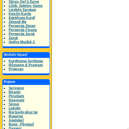
Sitran, Def û Zurne
Lîztik, Spielen, Game
Listikên Zarokan
Kincên Kurda
Edebîyata Kurdî
Zimanê Me
Perwerda Ziman
Perwerda Civana
Perwerda Zarok
Zarok
Qutîya Muzîkê-3
Nivîsên Siyasî
Kurdistana Serbixwa
Rêzname & Program
Projeyan
Rojane
Serxwesi
Biranin
Pirozbahi
Daxuyani
Sirove
Lekolin
Roj buyîn pîroz be
Roportaj
Agahdarî
Bang - Pêşwazî
Daxwaz