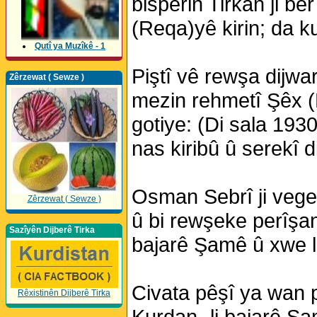
bispêrin Tirkan ji b
(Reqa)yê kirin; da ku
Qutî ya Muzîkê - 1
Piştî vê rewşa dijwar
Zêrzewat ( Sewze )
mezin rehmetî Şêx (
gotiye: (Di sala 193
nas kiribû û serekî d
Osman Sebrî ji vegera
Zêrzewat ( Sewze )
û bi rewşeke perîşan
Sazîyên Dijberê Tirka
bajarê Şamê û xwe l
Civata pêşî ya wan p
Rêxistinên Dijberê Tirka
Kurdan- li bajarê Şa