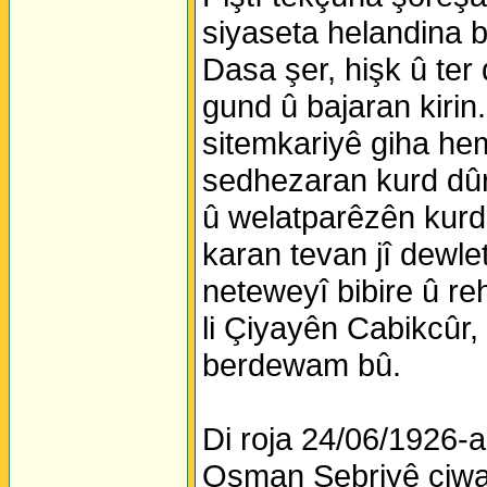
siyaseta helandina bi 
Dasa şer, hişk û ter 
gund û bajaran kirin.
sitemkariyê giha hem
sedhezaran kurd dûrî
û welatparêzên kurd 
karan tevan jî dewle
neteweyî bibire û r
li Çiyayên Cabikcûr,
berdewam bû.
Di roja 24/06/1926-a
Osman Sebriyê ciwan 