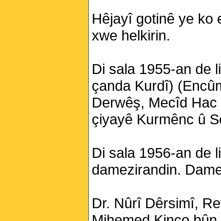
Hêjayî gotinê ye ko 
xwe helkirin.
Di sala 1955-an de l
çanda Kurdî) (Encû
Derwêş, Mecîd Hac D
çiyayê Kurmênc û Se
Di sala 1956-an de l
damezirandin. Damez
Dr. Nûrî Dêrsimî, 
Mihemed Kinco bûn.