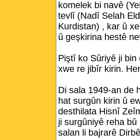
komelek bi navê (Ye
tevlî (Nadî Selah El
Kurdistan) , kar û x
û geşkirina hestê ne
Piştî ko Sûriyê ji bi
xwe re jibîr kirin. H
Di sala 1949-an de 
hat surgûn kirin û e
desthilata Hisnî Zeî
ji surgûniyê reha bû
salan li bajrarê Dir