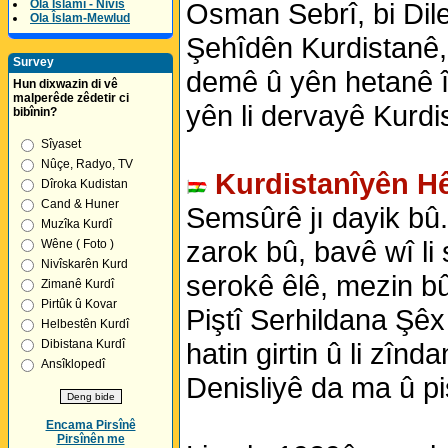
Ola Îslamî - Nivîs
Osman Sebrî, bi Dil
Ola Îslam-Mewlud
Şehîdên Kurdistanê,
Survey
demê û yên hetanê îr
Hun dixwazin di vê
malperêde zêdetir ci
yên li dervayê Kurd
bibînin?
Sîyaset
Nûçe, Radyo, TV
Kurdistanîyên Hê
Dîroka Kudistan
Cand & Huner
Semsûrê jı dayik b
Muzîka Kurdî
zarok bû, bavê wî li
Wêne ( Foto )
Nivîskarên Kurd
serokê êlê, mezin bû
Zimanê Kurdî
Pirtûk û Kovar
Piştî Serhildana Şêx
Helbestên Kurdî
Dibistana Kurdî
hatin girtin û li zî
Ansîklopedî
Denisliyê da ma û piş
Encama Pirsînê
Pirsînên me