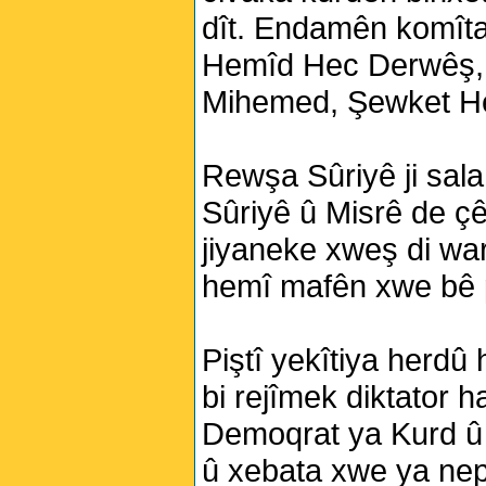
dît. Endamên komîta
Hemîd Hec Derwêş, 
Mihemed, Şewket He
Rewşa Sûriyê ji sal
Sûriyê û Misrê de çê
jiyaneke xweş di war
hemî mafên xwe bê 
Piştî yekîtiya herdû
bi rejîmek diktator h
Demoqrat ya Kurd û p
û xebata xwe ya nepe