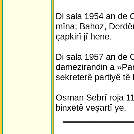
Di sala 1954 an de O
mîna; Bahoz, Derdên
çapkirî jî hene.
Di sala 1957 an de 
damezirandin a »Part
sekreterê partiyê tê h
Osman Sebrî roja 11ê
binxetê veşartî ye.
______________