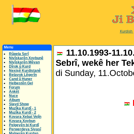
Kurdish
Menu
11.10.1993-11.10
Rûpela Serî
Nivîskarên Xoybunê
Sebrî, wekê her Te
Nivîskarên Mêvan
Dîrok û Kurd
di Sunday, 11.Octo
Nexişê Kurdistanê
Belavok Lêgerîn
Cand û Huner
Helbestên Gel
Forum
Ankêt
Nuce
Album
Slayd Show
Muzîka Kurdî - 1
Muzîka Kurdî - 2
Kovara Xebat Vejîn
Kovara Xoybun
Pelgeyên bi Kurdî
Perwerdeya Siyasî
Malperên Kurdan