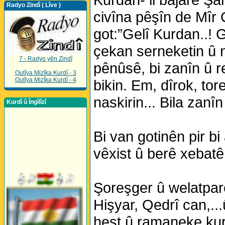
Radyo Zindî ( Lîve )
civîna pêşîn de Mîr 
got:”Gelî Kurdan..! 
çekan serneketin û n
7 - Radyo yên Zindî
pênûsê, bi zanîn û r
Qutîya Mizîka Kurdî - 3
Qutîya Mizîka Kurdî - 4
bikin. Em, dîrok, tor
naskirin... Bila zanî
Kurdî û Îngîlîzî
Bi van gotinên pir b
vêxist û berê xebat
Şoreşger û welatpa
Hişyar, Qedrî can,..
hest û ramaneke kur