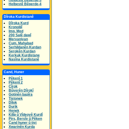
Helbestê Bêperde-3
Helbestê Bêperde-4
Dîroka Kurdistanê
Dîroka Kurd
Kronolijî
Imp. Med
200 Salê dawî
Mervaniyan
Cum. Mahabad
Serhildanên Kurdan
Serokên Kurdan
Kerkuk Kurdistane
Nasîna Kurdistanê
Cand, Huner
Pêkenî 1
Pêkenî 2
Cîrok
Bûyerên Dîrokî
Gotinên bapîra
Tistonek
Dîlok
Durik
Henek
Kilîp û Vîdeoyê Kurdî
Pirs, Bersîv û Pêken
Çand huner û tişt
Xwarinên Kurda