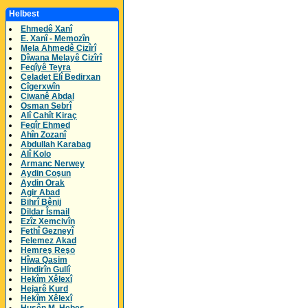
Helbest
Ehmedê Xanî
E. Xanî - Memozîn
Mela Ahmedê Cizîrî
Dîwana Melayê Cizîrî
Feqîyê Teyra
Celadet Elî Bedirxan
Cîgerxwîn
Ciwanê Abdal
Osman Sebrî
Alî Cahît Kiraç
Feqîr Ehmed
Ahîn Zozanî
Abdullah Karabag
Alî Kolo
Armanc Nerwey
Aydin Coşun
Aydin Orak
Agir Abad
Bihrî Bênij
Dildar Îsmail
Ezîz Xemcivîn
Fethî Gezneyî
Felemez Akad
Hemreş Reşo
Hîwa Qasim
Hindirîn Gullî
Hekîm Xêlexî
Hejarê Kurd
Hekîm Xêlexî