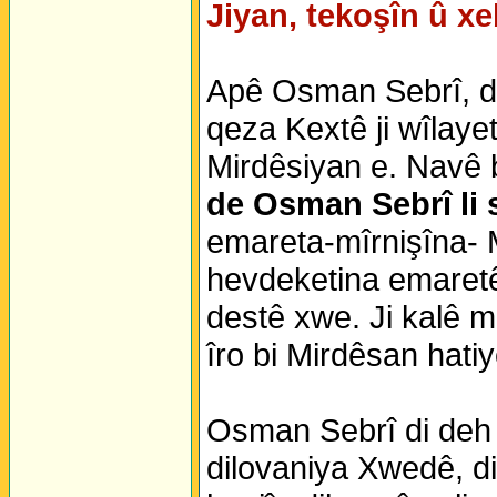
Jiyan, tekoşîn û x
Apê Osman Sebrî, di 
qeza Kextê ji wîlay
Mirdêsiyan e. Navê 
de Osman Sebrî li 
emareta-mîrnişîna- M
hevdeketina emaretê 
destê xwe. Ji kalê 
îro bi Mirdêsan hati
Osman Sebrî di deh 
dilovaniya Xwedê, di