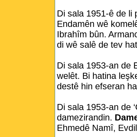
Di sala 1951-ê de l
Endamên wê komelê:
Ibrahîm bûn. Armanc
di wê salê de tev hat
Di sala 1953-an de E
welêt. Bi hatina leşk
destê hin efseran hat
Di sala 1953-an de ‘
damezirandin.
Dame
Ehmedê Namî, Evdil