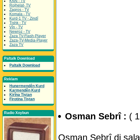
KNN - TV
Rojhelat- TV
Zagros - TV
Komala - TV
Kurd-1 TV - Zindî
Tishk - TV
Vîn - TV
Newroz - TV
Zaza TV-Flash-Player
Zaza-TV-Media-Player
Zaza TV
Paltalk Download
Paltalk Download
Reklam
Hunermendên Kurd
Karmendên Kurd
Kirîna Tiştan
Firotina Tiştan
Radio Xoybun
Osman Sebrî :
( 
Osman Sebrî di sala