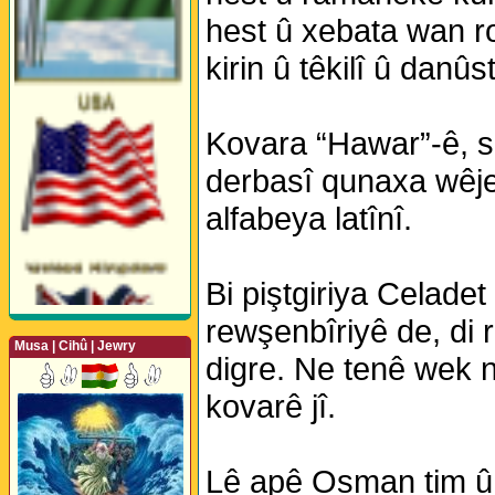
hest û xebata wan ro
kirin û têkilî û danû
Kovara “Hawar”-ê, sa
derbasî qunaxa wêjey
alfabeya latînî.
Bi piştgiriya Celade
rewşenbîriyê de, di 
Musa | Cihû | Jewry
digre. Ne tenê wek 
kovarê jî.
Perwerde ya Zimanê
Kurdî û Îngîlîzî
Lê apê Osman tim û 