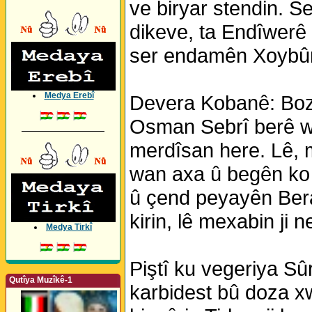
ve biryar stendin. S
dikeve, ta Endîwerê l
ser endamên Xoybûnê
Medya Erebî
Devera Kobanê: Boza
Osman Sebrî berê wa
_________________
merdîsan here. Lê, m
wan axa û begên ko
û çend peyayên Beraz
kirin, lê mexabin ji 
Medya Tirkî
Piştî ku vegeriya Sû
Qutîya Muzîkê-1
karbidest bû doza xw