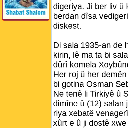
digeriya. Ji ber liv û
berdan dîsa vedigeri
dişkest.
Di sala 1935-an de 
kirin, lê ma ta bi s
dûrî komela Xoybûnê 
Her roj û her demên w
bi gotina Osman Sebrî
Ne tenê li Tirkiyê û 
dimîne û (12) salan j
riya xebatê venager
xûrt e û ji dostê xwe