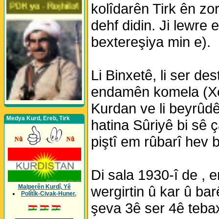
kolîdarên Tirk ên zo
dehf didin. Ji lewre 
bextereşiya min e).
Li Binxetê, li ser d
endamên komela (Xoy
Kurdan ve li beyrûdê
Medya Kurd, Ereb, Tirk
hatina Sûriyê bi sê 
piştî em rûbarî hev 
Di sala 1930-î de ,
wergirtin û kar û bar
Malperên Kurdî, Yê
Polîtîk-Civak-Huner.
şeva 3ê ser 4ê tebaxê
_________________