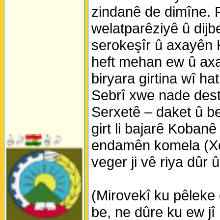
zindanê de dimîne. P
welatparêziyê û dijbe
serokeşîr û axayên K
heft mehan ew û axay
biryara girtina wî h
Sebrî xwe nade dest.
Serxetê – daket û b
girt li bajarê Koba
endamên komela (Xo
veger ji vê riya dûr 
(Mirovekî ku pêleke d
be, ne dûre ku ew jî 