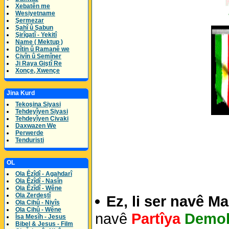
Xebatên me
Wesiyetname
Şermezar
Şahî û Şabun
Şirîgatî - Yekitî
Name ( Mektup )
Dîtin û Ramanê we
Civîn û Semîner
Ji Raya Giştî Re
Xonçe, Xwençe
Jina Kurd
Tekoşina Siyasi
Tehdeyîyen Siyasi
Tehdeyîyen Civaki
Daxwazen We
Perwerde
Tenduristi
OL
Ola Êzîdî - Agahdarî
Ola Êzîdî - Nasîn
Ola Êzîdî - Wêne
Ola Zerdeştî
Ez, li ser navê M
Ola Cihû - Nivîs
Ola Cihû - Wêne
navê
Partîya
Demok
Îsa Mesîh - Jesus
Bibel & Jesus - Film