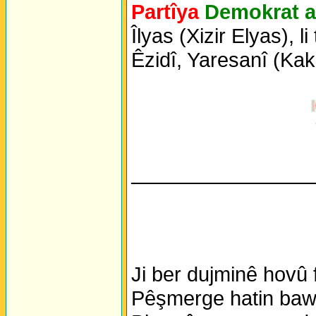
Partîya
Demokrat a
Îlyas (Xizir Elyas), 
Êzidî, Yaresanî (Kak
________________
Ji ber dujminê hovû 
Pêşmerge hatin bawe