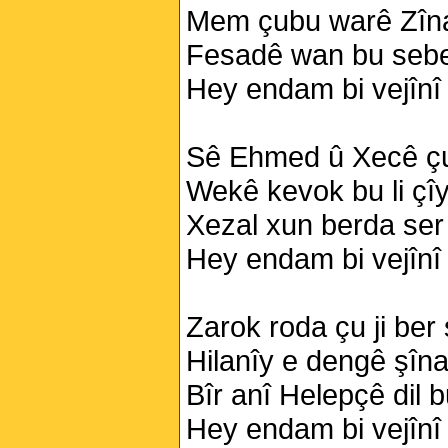
Mem çubu warê Zîna
Fesadê wan bu sebe
Hey endam bi vejînî
Sê Ehmed û Xecê çu
Wekê kevok bu li çî
Xezal xun berda ser 
Hey endam bi vejînî
Zarok roda çu ji ber
Hilanîy e dengê şîn
Bîr anî Helepçê dil 
Hey endam bi vejînî