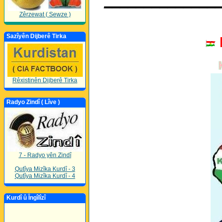
______________
Zêrzewat ( Sewze )
Sazîyên Dijberê Tirka
Rêxistinên Dijberê Tirka
Radyo Zindî ( Lîve )
7 - Radyo yên Zindî
Qutîya Mizîka Kurdî - 3
Qutîya Mizîka Kurdî - 4
Kurdî û Îngîlîzî