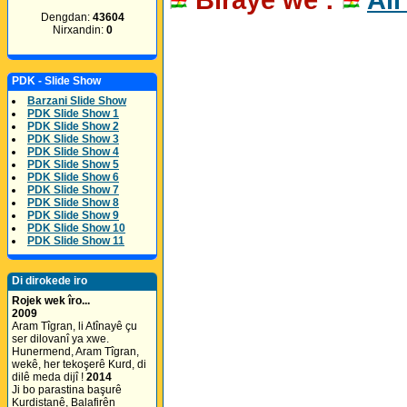
Dengdan:
43604
Nirxandin:
0
PDK - Slide Show
Barzani Slide Show
PDK Slide Show 1
PDK Slide Show 2
PDK Slide Show 3
PDK Slide Show 4
PDK Slide Show 5
PDK Slide Show 6
PDK Slide Show 7
PDK Slide Show 8
PDK Slide Show 9
PDK Slide Show 10
PDK Slide Show 11
Di dirokede iro
Rojek wek îro...
2009
Aram Tîgran, li Atînayê çu
ser dilovanî ya xwe.
Hunermend, Aram Tîgran,
wekê, her tekoşerê Kurd, di
dilê meda dijî !
2014
Ji bo parastina başurê
Kurdistanê, Balafirên