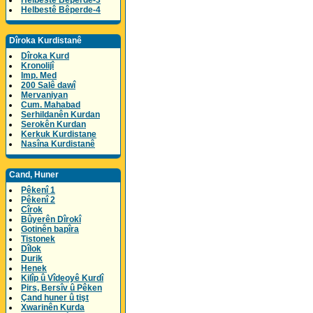
Helbestê Bêperde-3
Helbestê Bêperde-4
Dîroka Kurdistanê
Dîroka Kurd
Kronolijî
Imp. Med
200 Salê dawî
Mervaniyan
Cum. Mahabad
Serhildanên Kurdan
Serokên Kurdan
Kerkuk Kurdistane
Nasîna Kurdistanê
Cand, Huner
Pêkenî 1
Pêkenî 2
Cîrok
Bûyerên Dîrokî
Gotinên bapîra
Tistonek
Dîlok
Durik
Henek
Kilîp û Vîdeoyê Kurdî
Pirs, Bersîv û Pêken
Çand huner û tişt
Xwarinên Kurda