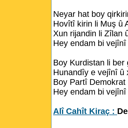
Neyar hat boy qirkir
Hovîtî kirin li Muş û
Xun rijandin li Zîlan
Hey endam bi vejînî
Boy Kurdistan li ber
Hunandîy e vejînî û
Boy Partî Demokrat 
Hey endam bi vejînî
Alî Cahît Kiraç :
De