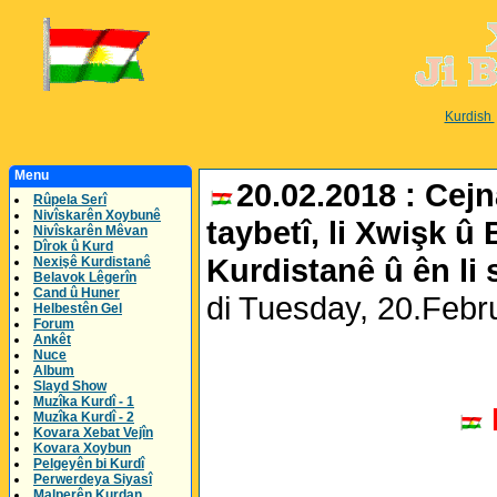
Kurdish
Menu
20.02.2018 : Cejna
Rûpela Serî
Nivîskarên Xoybunê
taybetî, li Xwişk û
Nivîskarên Mêvan
Dîrok û Kurd
Kurdistanê û ên li 
Nexişê Kurdistanê
Belavok Lêgerîn
Cand û Huner
di Tuesday, 20.Feb
Helbestên Gel
Forum
Ankêt
Nuce
Album
Slayd Show
Muzîka Kurdî - 1
Muzîka Kurdî - 2
Kovara Xebat Vejîn
Kovara Xoybun
Pelgeyên bi Kurdî
Perwerdeya Siyasî
Malperên Kurdan