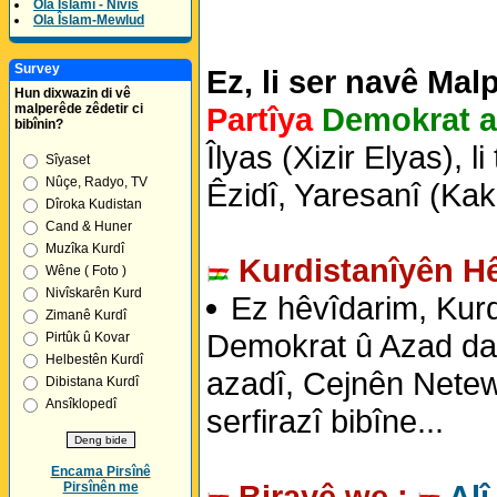
Ola Îslamî - Nivîs
Ola Îslam-Mewlud
Survey
Ez, li ser navê Mal
Hun dixwazin di vê
malperêde zêdetir ci
Partîya
Demokrat a
bibînin?
Îlyas (Xizir Elyas), 
Sîyaset
Nûçe, Radyo, TV
Êzidî, Yaresanî (Kak
Dîroka Kudistan
Cand & Huner
Muzîka Kurdî
Kurdistanîyên Hê
Wêne ( Foto )
Nivîskarên Kurd
Ez hêvîdarim, Kurdê
Zimanê Kurdî
Demokrat û Azad da, 
Pirtûk û Kovar
Helbestên Kurdî
azadî, Cejnên Netewî
Dibistana Kurdî
Ansîklopedî
serfirazî bibîne...
Encama Pirsînê
Birayê we :
Alî
Pirsînên me