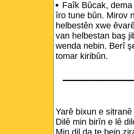
Faîk Bûcak, dema 
îro tune bûn. Mirov 
helbestên xwe êvarê 
van helbestan baş ji
wenda nebin. Berî ş
tomar kiribûn.
______________
Yarê bixun e sitranê 
Dilê min birîn e lê di
Min dil da te bejn zi