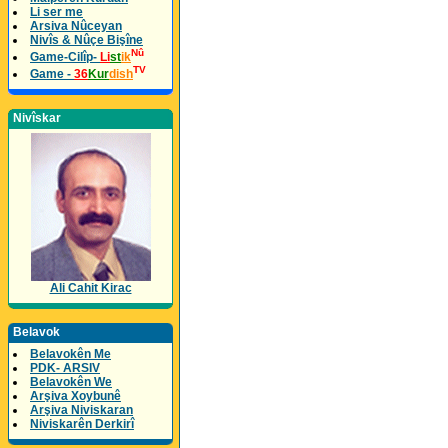
Li ser me
Arsiva Nûceyan
Nivîs & Nûçe Bişîne
Nû
Game-Cilîp-
Li
st
ik
TV
Game -
36
Kur
dish
Nivîskar
Ali Cahit Kirac
Belavok
Belavokên Me
PDK- ARSIV
Belavokên We
Arşiva Xoybunê
Arşiva Niviskaran
Niviskarên Derkirî