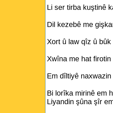
Li ser tirba kuştinê k
Perwerde ya Zimanê
Kurdî û Îngîlîzî
Dil kezebê me gişkan 
Xort û law qîz û bû
Xwîna me hat firotin 
Em dîltiyê naxwazin j
Bi lorîka mirinê em 
Liyandin şûna şîr em