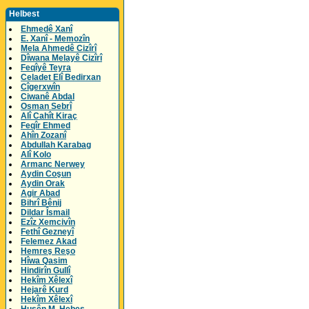
Helbest
Ehmedê Xanî
E. Xanî - Memozîn
Mela Ahmedê Cizîrî
Dîwana Melayê Cizîrî
Feqîyê Teyra
Celadet Elî Bedirxan
Cîgerxwîn
Ciwanê Abdal
Osman Sebrî
Alî Cahît Kiraç
Feqîr Ehmed
Ahîn Zozanî
Abdullah Karabag
Alî Kolo
Armanc Nerwey
Aydin Coşun
Aydin Orak
Agir Abad
Bihrî Bênij
Dildar Îsmail
Ezîz Xemcivîn
Fethî Gezneyî
Felemez Akad
Hemreş Reşo
Hîwa Qasim
Hindirîn Gullî
Hekîm Xêlexî
Hejarê Kurd
Hekîm Xêlexî