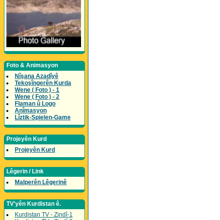
Foto & Animasyon
Nîşana Azadîyê
Tekoşîngerên Kurda
Wene ( Foto ) - 1
Wene ( Foto ) - 2
Flaman û Logo
Anîmasyon
Lîztik-Spielen-Game
Projeyên Kurd
Projeyên Kurd
Lêgerin / Link
Malperên Lêgerinê
TV'yên Kurdistan ê.
Kurdistan TV - Zindî-1