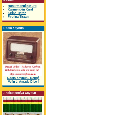
Reklam
Hunermendên Kurd
Karmendên Kurd
Kirîna Tiştan
Firotina Tiştan
Radio Xoybun
Radio Xoybun - Dengê
Vejîn ê, Amade Dibe !
Ansîklopedîya Xoybun