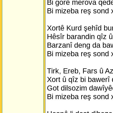
Bi gorê merova qeder
Bi mizeba reş sond 
Xortê Kurd şehîd bun
Hêsîr barandin qîz û
Barzanî deng da baw
Bi mizeba reş sond 
Tirk, Ereb, Fars û Az
Xort û qîz bi bawerî
Got dilsozim dawîyê
Bi mizeba reş sond 