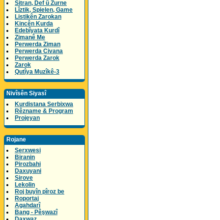
Sitran, Def û Zurne
Lîztik, Spielen, Game
Listikên Zarokan
Kincên Kurda
Edebîyata Kurdî
Zimanê Me
Perwerda Ziman
Perwerda Civana
Perwerda Zarok
Zarok
Qutîya Muzîkê-3
Nivîsên Siyasî
Kurdistana Serbixwa
Rêzname & Program
Projeyan
Rojane
Serxwesi
Biranin
Pirozbahi
Daxuyani
Sirove
Lekolin
Roj buyîn pîroz be
Roportaj
Agahdarî
Bang - Pêşwazî
Daxwaz