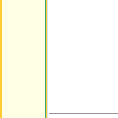
________________