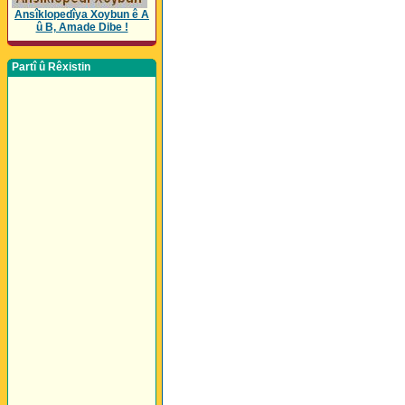
Ansîklopedîya Xoybun ê A
û B, Amade Dibe !
Partî û Rêxistin