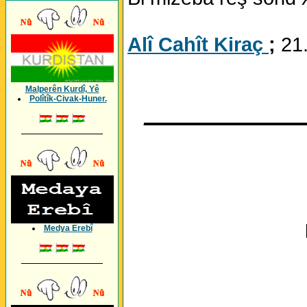
Alî Cahît Kiraç
;
21
Malperên Kurdî, Yê
Polîtîk-Civak-Huner.
______________
_________________
Medya Erebî
_________________