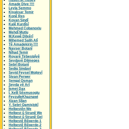
Husên M. Hebeş
Amade Dive !!!!
Leyla Şemmo
Kiyaksar Temir
Konê Reş
Kovan Sindî
Kalê Kurdîsî
Mehmed Çobanoxlu
Mehdî Mutlu
M.Kewê Dilxêrî
Mihemed Salih Alî
Tê Amadekirin !!!!
Navser Botanî
Nîhad Temir
Royarê Tirbesipîyê
Seydayê Dilmeqes
Sebrî Botanî
Sediq Sindavî
Seyid Feysel Mojtevî
Şivan Perwer
Şengal Osman
Seyda yê Arî
Îsmet Dax
Î. Xelîl Şêxmusoglu
FeyzulleKhaznawi
Xizan Şîlan
Y. Sebri Qamişlokî
Helbestên We
Helbest û Stranê We
Helbest û Stranê Gel
Helbestê Bêperde-1
Helbestê Bêperde-2