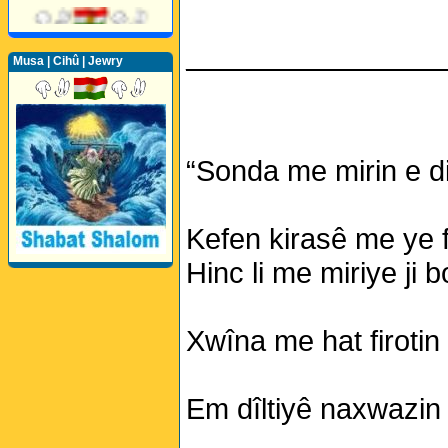
________________
Musa | Cihû | Jewry
“Sonda me mirin e di
Kefen kirasê me ye fe
Hinc li me miriye ji
Xwîna me hat firotin 
Em dîltiyê naxwazin j