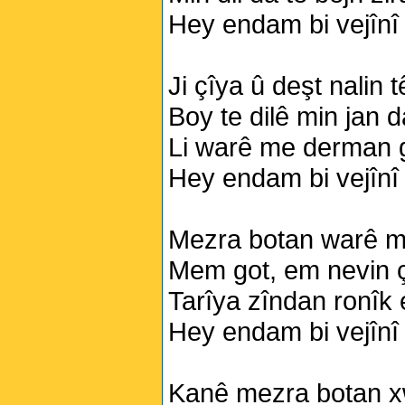
Hey endam bi vejînî
Ji çîya û deşt nalin 
Boy te dilê min jan d
Li warê me derman 
Hey endam bi vejînî
Mezra botan warê mî
Mem got, em nevin ç
Tarîya zîndan ronîk e
Hey endam bi vejînî
Kanê mezra botan xw