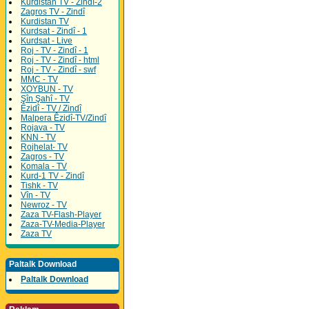
Kurdistan TV - Zindî-2
Zagros TV - Zindî
Kurdistan TV
Kurdsat - Zindî - 1
Kurdsat - Live
Roj - TV - Zindî - 1
Roj - TV - Zindî - html
Roj - TV - Zindî - swf
MMC - TV
XOYBUN - TV
Şîn Şahî - TV
Êzidî - TV / Zindî
Malpera Êzidî-TV/Zindî
Rojava - TV
KNN - TV
Rojhelat- TV
Zagros - TV
Komala - TV
Kurd-1 TV - Zindî
Tishk - TV
Vîn - TV
Newroz - TV
Zaza TV-Flash-Player
Zaza-TV-Media-Player
Zaza TV
Paltalk Download
Paltalk Download