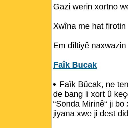
Gazi werin xortno w
Xwîna me hat firotin 
Em dîltiyê naxwazin 
Faîk Bucak
Faîk Bûcak, ne te
de bang li xort û ke
“Sonda Mirinê“ ji bo 
jiyana xwe ji dest di