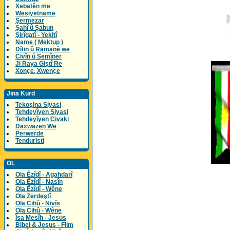
Xebatên me
Wesiyetname
Şermezar
Şahî û Şabun
Şirîgatî - Yekitî
Name ( Mektup )
Dîtin û Ramanê we
Civîn û Semîner
Ji Raya Giştî Re
Xonçe, Xwençe
Jina Kurd
Tekoşina Siyasi
Tehdeyîyen Siyasi
Tehdeyîyen Civaki
Daxwazen We
Perwerde
Tenduristi
OL
Ola Êzîdî - Agahdarî
Ola Êzîdî - Nasîn
Ola Êzîdî - Wêne
Ola Zerdeştî
Ola Cihû - Nivîs
Ola Cihû - Wêne
Îsa Mesîh - Jesus
Bibel & Jesus - Film