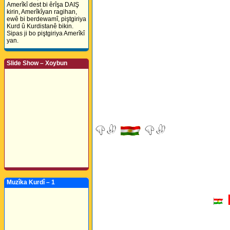
Amerîkî dest bi êrîşa DAIŞ
kirin, Amerîkîyan ragihan,
ewê bi berdewamî, piştgiriya
Kurd û Kurdistanê bikin.
Sipas ji bo piştgiriya Amerîkî
yan.
Slide Show – Xoybun
Muzîka Kurdî – 1