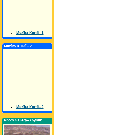
Muzîka Kurdî - 1
Muzîka Kurdî – 2
Muzîka Kurdî - 2
Photo Gallery–Xoybun