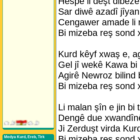
Hespê li deşt dibeze,
Sar diwê azadî jîyan
Cengawer amade li r
Bi mizeba reş sond 
Kurd kêyf xwaş e, ag
Gel jî wekê Kawa bi
Agirê Newroz bilind
Bi mizeba reş sond 
Li malan şîn e jin bi
Dengê due xwandînê 
Ji Zerduşt virda Kur
Bi mizeba reş sond 
Medya Kurd, Ereb, Tirk