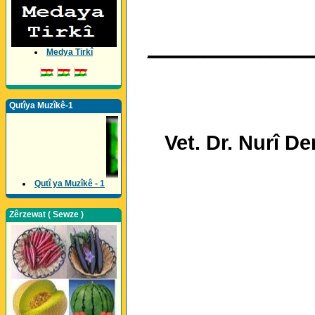
______________
Medya Tirkî
Qutîya Muzîkê-1
Vet. Dr. Nurî De
Qutî ya Muzîkê - 1
Zêrzewat ( Sewze )