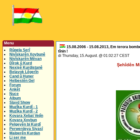
Menu
15.08.2006 - 15.08.2013, Em terora bombek
Rûpela Serî
tînin !
Nivîskarên Xoybunê
di Thursday, 15.August. @ 01:02:27 CEST
Nivîskarên Mêvan
Dîrok û Kurd
Şehîdên Misil
Nexişê Kurdistanê
Belavok Lêgerîn
Cand û Huner
Helbestên Gel
Forum
Ankêt
Nuce
Album
Slayd Show
Muzîka Kurdî - 1
Muzîka Kurdî - 2
Kovara Xebat Vejîn
Kovara Xoybun
Pelgeyên bi Kurdî
Perwerdeya Siyasî
Malperên Kurdan
Li ser me