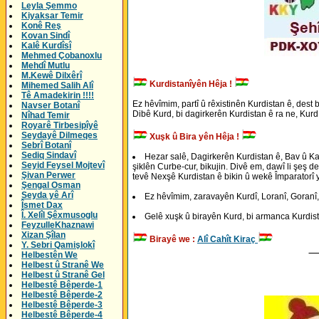
Leyla Şemmo
Kiyaksar Temir
Konê Reş
Kovan Sindî
Kalê Kurdîsî
Mehmed Çobanoxlu
Mehdî Mutlu
M.Kewê Dilxêrî
Kurdistanîyên Hêja !
Mihemed Salih Alî
Tê Amadekirin !!!!
Ez hêvîmim, partî û rêxistinên Kurdistan ê, dest 
Navser Botanî
Dibê Kurd, bi dagirkerên Kurdistan ê ra ne, Kurd
Nîhad Temir
Royarê Tirbesipîyê
Seydayê Dilmeqes
Xuşk û Bira yên Hêja !
Sebrî Botanî
Sediq Sindavî
Hezar salê, Dagirkerên Kurdistan ê, Bav û Ka
Seyid Feysel Mojtevî
şiklên Curbe-cur, bikujin. Divê em, dawî li şeş de
Şivan Perwer
tevê Nexşê Kurdistan ê bikin û wekê Împaratorî y
Şengal Osman
Seyda yê Arî
Ez hêvîmim, zaravayên Kurdî, Loranî, Goranî,
Îsmet Dax
Î. Xelîl Şêxmusoglu
Gelê xuşk û birayên Kurd, bi armanca Kurdist
FeyzulleKhaznawi
Xizan Şîlan
Birayê we :
Alî Cahît Kiraç
Y. Sebri Qamişlokî
__
Helbestên We
Helbest û Stranê We
Helbest û Stranê Gel
Helbestê Bêperde-1
Helbestê Bêperde-2
Helbestê Bêperde-3
Helbestê Bêperde-4