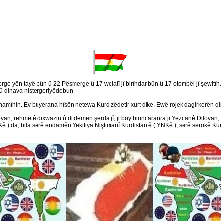
erge yên tayê bûn û 22 Pêşmerge û 17 welatî jî birîndar bûn û 17 otombêl jî şewitîn
n û dinava niştergeriyêdebun.
namînin. Ev buyerana hîsên netewa Kurd zêdetir xurt dike. Ewê rojek dagirkerên qire
lovan, rehmetê dixwazin û di demen şerda jî, ji boy birindaranra ji Yezdanê Dilovan
ê ) da, bila serê endamên Yekitiya Niştimanî Kurdistan ê ( YNKê ), serê serokê Ku