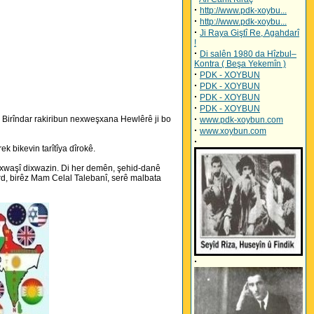
·
http://www.pdk-xoybu...
·
http://www.pdk-xoybu...
·
Ji Raya Giştî Re, Agahdarî
!
·
Di salên 1980 da Hîzbul–
Kontra ( Beşa Yekemîn )
·
PDK - XOYBUN
·
PDK - XOYBUN
·
PDK - XOYBUN
·
PDK - XOYBUN
·
. Birîndar rakiribun nexweşxana Hewlêrê ji bo
www.pdk-xoybun.com
·
www.xoybun.com
·
k bikevin tarîtîya dîrokê.
, xwaşî dixwazin. Di her demên, şehid-danê
rd, birêz Mam Celal Talebanî, serê malbata
·