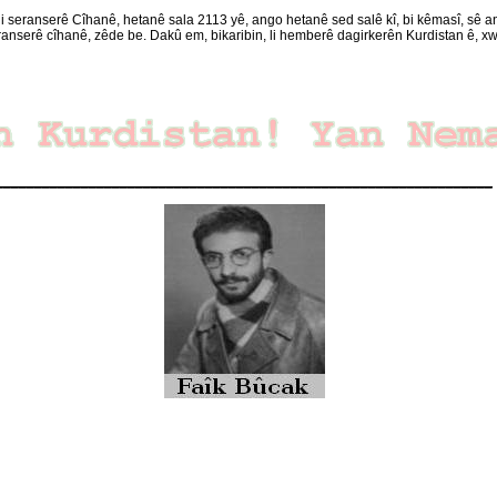
i seranserê Cîhanê, hetanê sala 2113 yê, ango hetanê sed salê kî, bi kêmasî, sê an j
 seranserê cîhanê, zêde be. Dakû em, bikaribin, li hemberê dagirkerên Kurdistan ê, x
________________________________________________________________