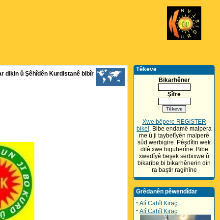
Têkeve
r dikin û Şêhîdên Kurdistanê bibîr
Bikarhêner
Şîfre
Xwe bêpere REGISTER
bike!
. Bibe endamê malpera
me û ji taybetîyên malperê
sûd werbigire. Pêşdîtin wek
dilê xwe biguherîne. Bibe
xwedîyê beşek serbixwe û
bikaribe bi bikarhênerin din
ra baştir ragihîne
Grêdanên pêwendîdar
·
Alî Cahît Kiraç
·
Alî Cahît Kiraç