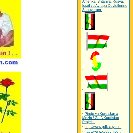
Amerika, Britanya, Rusya,
Israil ve Avrupa Devletlerine
Sunuyorum.
·
·
·
·
·
·
Piroje ya Kurdistan a
Mezin ! Groß Kurdistan
Projekt !
·
http://www.pdk-xoybu...
·
http://www.xoybun.co...