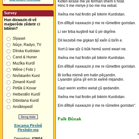
Kefen kirasê me ye ferman lihem li hilat.
Hinc li me miriye ji bo me ma xebat.
Survey
Xwîna me hat firotin pê bikirin Kurdistan.
Hun dixwazin di vê
Em dîltiyê naxwazin ji me re rûmettire goristan.
malperêde zêdetir ci
bibînin?
Li ser tirba kuştinê kal û pir digrîne.
Sîyaset
Dil kezebê me gişkan tijî xwîn û birîn e.
Nûçe, Radyo, TV
Xort û law qîz û bûk hemû sond xwari ne.
Dîroka Kudistan
Cand & Huner
Xwîna me hat firotin pê bikirin Kurdistan.
Muzîka Kurdî
Em dîltiyê naxwazin ji me re rûmettire goristan.
Wêne ( Foto )
Bi lorîka mirinê em hatin pêçandin.
Nivîskarên Kurd
Liyandin şûna şîr em bi xwînê mijandin.
Zimanê Kurdî
Pirtûk û Kovar
Gazi werin xortno welat çû qedandin.
Helbestên Kurdî
Xwîna me hat firotin pê bikirin Kurdistan.
Dibistana Kurdî
Em dîltiyê naxwazin ji me re rûmetire goristan”.
Ansîklopedî
Faîk Bûcak
Encama Pirsînê
Pirsînên me
Dengdan:
43604