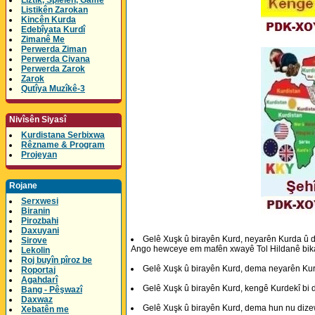
Lîztik, Spielen, Game
Listikên Zarokan
Kincên Kurda
Edebîyata Kurdî
Zimanê Me
Perwerda Ziman
Perwerda Civana
Perwerda Zarok
Zarok
Qutîya Muzîkê-3
Nivîsên Siyasî
Kurdistana Serbixwa
Rêzname & Program
Projeyan
Rojane
Serxwesi
Biranin
Pirozbahi
Daxuyani
Gelê Xuşk û birayên Kurd, neyarên Kurda û da
Sirove
Ango hewceye em mafên xwayê Tol Hildanê bika
Lekolin
Roj buyîn pîroz be
Gelê Xuşk û birayên Kurd, dema neyarên Kurda 
Roportaj
Agahdarî
Gelê Xuşk û birayên Kurd, kengê Kurdekî bi de
Bang - Pêşwazî
Daxwaz
Gelê Xuşk û birayên Kurd, dema hun nu dizewic
Xebatên me