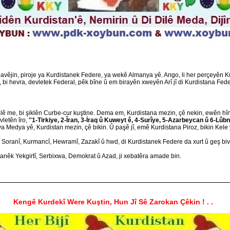
bavêjin, piroje ya Kurdistanek Federe, ya wekê Almanya yê. Ango, li her perçeyên Ku
, bi hevra, devletek Federal, pêk bîne û em birayên xweyên Arî jî di Kurdistana Fede
lê me, bi şiklên Curbe-cur kuştine. Dema em, Kurdistana mezin, çê nekin, ewên hîn
vletên îro,
''1-Tirkiye, 2-Îran, 3-İraq û Kuweyt ê, 4-Surîye, 5-Azarbeycan û 6-Lûbn
a Medya yê, Kurdistan mezin, çê bikin. Û paşê jî, emê Kurdistana Piroz, bikin Kele
 Soranî, Kurmancî, Hewramî, Zazakî û hwd, di Kurdistanek Federe da xurt û geş bive
anêk Yekgirtî, Serbixwa, Demokrat û Azad, ji xebatêra amade bin.
________________________________________________________________
Kengê Kurdekî Were Kuştin, Hun Jî Sê Zarokan Çêkin ! . .