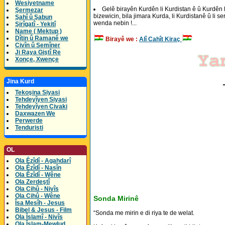
Wesiyetname
Gelê birayên Kurdên li Kurdistan ê û Kurdên l
Şermezar
bizewicin, bila jimara Kurda, li Kurdistanê û li
Şahî û Şabun
wenda nebin !...
Şirîgatî - Yekitî
Name ( Mektup )
Dîtin û Ramanê we
Birayê we :
Alî Cahît Kiraç
Civîn û Semîner
Ji Raya Giştî Re
Xonçe, Xwençe
Jina Kurd
Tekoşina Siyasi
Tehdeyîyen Siyasi
Tehdeyîyen Civaki
Daxwazen We
Perwerde
Tenduristi
OL
Ola Êzîdî - Agahdarî
Ola Êzîdî - Nasîn
Ola Êzîdî - Wêne
Ola Zerdeştî
Ola Cihû - Nivîs
Ola Cihû - Wêne
Sonda Mirinê
Îsa Mesîh - Jesus
Bibel & Jesus - Film
“Sonda me mirin e di riya te de welat.
Ola Îslamî - Nivîs
Ola Îslam-Mewlud