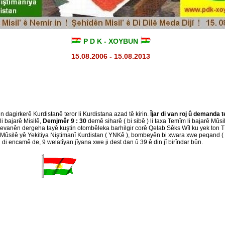
P D K - XOYBUN
15.08.2006 - 15.08.2013
n dagirkerê Kurdistanê teror li Kurdistana azad tê kirin.
Îjar di van roj û demanda te
li bajarê Misilê,
Demjmêr 9 : 30
demê siharê ( bi sibê ) li taxa Temîm li bajarê Mûsi
êrevanên dergeha tayê kuştin otombêleka barhilgir corê Qelab Sêks Wîl ku yek ton 
ê Mûsilê yê Yekitiya Niştimanî Kurdistan ( YNKê ), bombeyên bi xwara xwe peqand (
i encamê de, 9 welatîyan jîyana xwe ji dest dan û 39 ê din jî birîndar bûn.