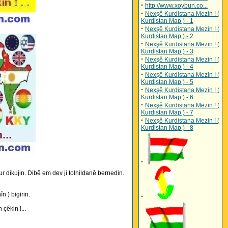
·
http://www.xoybun.co...
·
Nexşê Kurdistana Mezin ! (
Kurdistan Map ) - 1
·
Nexşê Kurdistana Mezin ! (
Kurdistan Map ) - 2
·
Nexşê Kurdistana Mezin ! (
Kurdistan Map ) - 3
·
Nexşê Kurdistana Mezin ! (
Kurdistan Map ) - 4
·
Nexşê Kurdistana Mezin ! (
Kurdistan Map ) - 5
·
Nexşê Kurdistana Mezin ! (
Kurdistan Map ) - 6
·
Nexşê Kurdistana Mezin ! (
Kurdistan Map ) - 7
·
Nexşê Kurdistana Mezin ! (
Kurdistan Map ) - 8
·
 dikujin. Dibê em dev ji tolhildanê bernedin.
n ) bigirin.
·
çêkin !...