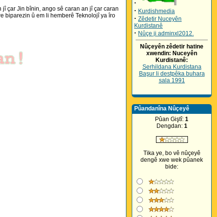
·
î çar Jin bînin, ango sê caran an jî çar caran
·
Kurdishmedia
we biparezin û em li hemberê Teknolojî ya îro
·
Zêdetir Nuceyên
Kurdistanê
·
Nûçe ji adminxl2012.
Nûçeyên zêdetir hatine
xwendin: Nuceyên
Kurdistanê:
Serhildana Kurdistana
Başur li destpêka buhara
sala 1991
Pûandanîna Nûçeyê
Pûan Giştî:
1
Dengdan:
1
Tika ye, bo vê nûçeyê
dengê xwe wek pûanek
bide: