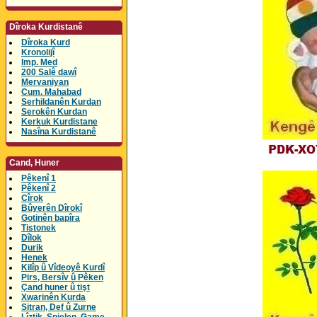
Dîroka Kurdistanê
Dîroka Kurd
Kronolijî
Imp. Med
200 Salê dawî
Mervaniyan
Cum. Mahabad
Serhildanên Kurdan
Serokên Kurdan
Kerkuk Kurdistane
Nasîna Kurdistanê
Cand, Huner
Pêkenî 1
Pêkenî 2
Cîrok
Bûyerên Dîrokî
Gotinên bapîra
Tistonek
Dîlok
Durik
Henek
Kilîp û Vîdeoyê Kurdî
Pirs, Bersîv û Pêken
Çand huner û tişt
Xwarinên Kurda
Sitran, Def û Zurne