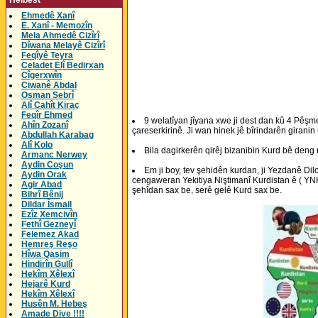
Helbest
Ehmedê Xanî
E. Xanî - Memozîn
Mela Ahmedê Cizîrî
Dîwana Melayê Cizîrî
Feqîyê Teyra
Celadet Elî Bedirxan
Cîgerxwîn
Ciwanê Abdal
Osman Sebrî
Alî Cahît Kiraç
Feqîr Ehmed
9 welatîyan jîyana xwe ji dest dan kû 4 Pêşm
Ahîn Zozanî
çareserkirinê. Ji wan hinek jê bîrindarên girani
Abdullah Karabag
Alî Kolo
Bila dagirkerên qirêj bizanibin Kurd bê deng 
Armanc Nerwey
Aydin Coşun
Em ji boy, tev şehidên kurdan, ji Yezdanê Di
Aydin Orak
cengaweran Yekitiya Niştimanî Kurdistan ê ( YNK
Agir Abad
şehîdan sax be, serê gelê Kurd sax be.
Bihrî Bênij
Dildar Îsmail
Ezîz Xemcivîn
Fethî Gezneyî
Felemez Akad
Hemreş Reşo
Hîwa Qasim
Hindirîn Gullî
Hekîm Xêlexî
Hejarê Kurd
Hekîm Xêlexî
Husên M. Hebeş
Amade Dive !!!!