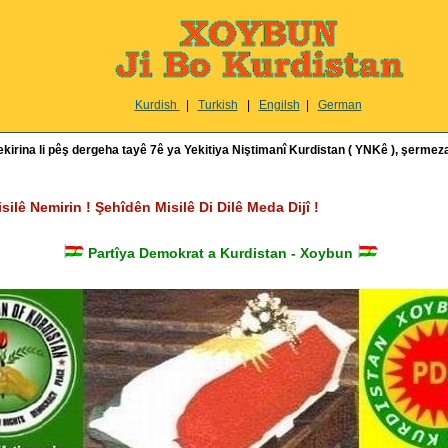
Kurdish
|
Turkish
|
Engilsh
|
German
irina li pêş dergeha tayê 7ê ya Yekitiya Niştimanî Kurdistan ( YNKê ), şermeza
ê Nemirin ! Şehîdên Misilê Di Dilê Meda Dijî !
Partîya Demokrat a Kurdistan - Xoybun