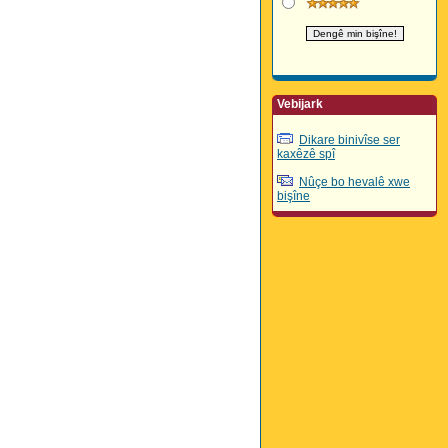
Vebijark
Dikare binivîse ser
kaxêzê spî
Nûçe bo hevalê xwe
bişîne