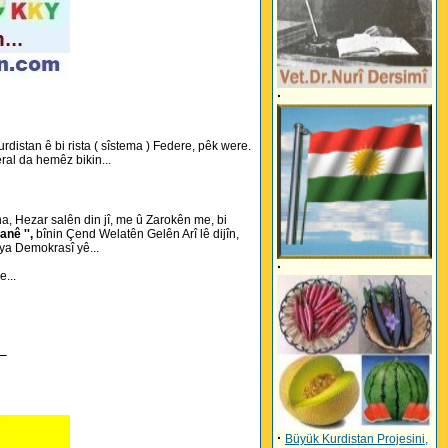
·
rdistan ê bi rista ( sîstema ) Federe, pêk were.
ral da hemêz bikin...
a, Hezar salên din jî, me û Zarokên me, bi
anê '',
bînin Çend Welatên Gelên Arî lê dijîn,
 ya Demokrasî yê...
·
...
_
·
Büyük Kurdistan Projesini,