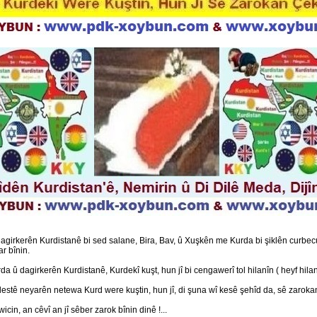
girkerên Kurdistanê bi sed salane, Bira, Bav, û Xuşkên me Kurda bi şiklên curbecur
r bînin.
û dagirkerên Kurdistanê, Kurdekî kuşt, hun jî bi cengawerî tol hilanîn ( heyf hilanî
stê neyarên netewa Kurd were kuştin, hun jî, di şuna wî kesê şehîd da, sê zarokan 
in, an cêvî an jî sêber zarok bînin dinê !...