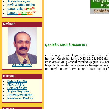
Arsiva Nûceyan
Nivîs & Nûçe Bişîne
Nû
Game-Cilîp-
Li
st
ik
TV
Game -
36
Kur
dish
Nivîskar
Şehîdên Misil ê Nemir in !
Ev bu çend car li bajarên Kurdistanê, bi destê
hember Kurda hat kirin :
Di
Di 15. 08. 2006
da, 
kesekî xwe kujî
( kesekî terorîst )
piştî ku ew z
Ali Cahit Kirac
hilgirtibû li pêş dergeha serekîya baregeha tay
bombeyên bi xwara xwe teqand - xwe teqand ) û d
Belavok
Belavokên Me
PDK- ARSIV
Belavokên We
Arşiva Xoybunê
Arşiva Niviskaran
Niviskarên Derkirî