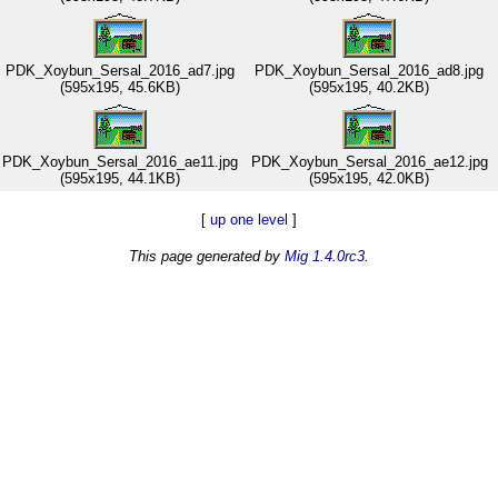
PDK_Xoybun_Sersal_2016_ad7.jpg
PDK_Xoybun_Sersal_2016_ad8.jpg
(595x195, 45.6KB)
(595x195, 40.2KB)
PDK_Xoybun_Sersal_2016_ae11.jpg
PDK_Xoybun_Sersal_2016_ae12.jpg
(595x195, 44.1KB)
(595x195, 42.0KB)
[
up one level
]
This page generated by
Mig 1.4.0rc3
.