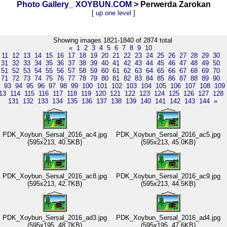
Photo Gallery_ XOYBUN.COM
> Perwerda Zarokan
[
up one level
]
Showing images 1821-1840 of 2874 total
«
1
2
3
4
5
6
7
8
9
10
11
12
13
14
15
16
17
18
19
20
21
22
23
24
25
26
27
28
29
30
31
32
33
34
35
36
37
38
39
40
41
42
43
44
45
46
47
48
49
50
51
52
53
54
55
56
57
58
59
60
61
62
63
64
65
66
67
68
69
70
71
72
73
74
75
76
77
78
79
80
81
82
83
84
85
86
87
88
89
90
93
94
95
96
97
98
99
100
101
102
103
104
105
106
107
108
109
13
114
115
116
117
118
119
120
121
122
123
124
125
126
127
128
131
132
133
134
135
136
137
138
139
140
141
142
143
144
»
PDK_Xoybun_Sersal_2016_ac4.jpg
PDK_Xoybun_Sersal_2016_ac5.jpg
(595x213, 40.5KB)
(595x213, 45.0KB)
PDK_Xoybun_Sersal_2016_ac8.jpg
PDK_Xoybun_Sersal_2016_ac9.jpg
(595x213, 42.7KB)
(595x213, 44.5KB)
PDK_Xoybun_Sersal_2016_ad3.jpg
PDK_Xoybun_Sersal_2016_ad4.jpg
(595x195, 48.7KB)
(595x195, 47.6KB)